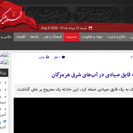
شنبه ۱۷ مرداد ۱۴۰۵ -
Aug 8 2026
ی
دفاع و امنیت
جهاد و مقاومت
حسینیه
فرهنگ و هنر
جامعه
اقتصاد
عکس و ف
۱ نظر
چاپ
پربا
به قایق صیادی در آب‌های شرق هرمزگان
ت
 به یک قایق صیادی حمله کرد، این حادثه یک مجروح بر جای گذاشت‌.
م
د
سیده
آمر
پ
کنید