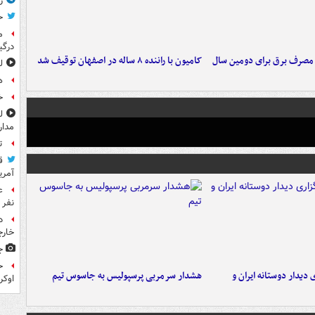
ر
ح
م
درگی
صدی مصرف برق برای دومین سال
کامیون با راننده ۸ ساله در اصفهان توقیف شد
ل
ه
خ
مدار
ت
ق
آمری
نفر 
د
خارج
ج
ح
 دیدار دوستانه ایران و
هشدار سرمربی پرسپولیس به جاسوس تیم
اوکر