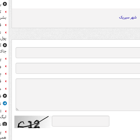
ب
ک
شهر سیریک
بشرد
ق
پول 
جاکا
پ
و
چ
ق
م
ف
ت
ا
لیگ 
ن
پ
همرا