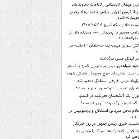
اران مهمان تابستانی ارتفاعات دماوند شد
وبا: فرمان اجرایی ترامپ باعث ایجاد بحران
وستانه شده
یمت طلا و سکه امروز ۱۴۰۵/۰۵/۱۷
ترامپ مجبور به پس‌دادن ۱۰۰ میلیارد دلار از
تعرفه‌ها شد
آتش سوزی مهیب یک ساختمان ۱۲ طبقه در
رتا
در لیونل مسی درگذشت
جود شواهدی مبنی بر بمباران لامرد با فسفر
را بیت المال باید خرج مجرمان امنیتی شود؟
رارداد مربی خارجی استقلال تمدید شد
اجرای تصویب کنوانسیون خزر چیست؟
وران یک آتشفشان قدرتمند در کلمبیا
نگه هرمز، برگ برنده ایران قدرتمند!
علام محل میزبانی استقلال و پرسپولیس در
برتر
شست خبری رئیس جمهور در روز خبرنگار
زشکیان: گفت‌وگوها آمریکا را مجبور به
هی کرد