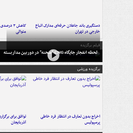
دستگیری باند جاعلان حرفه‌ای مدارک اتباع
کاهش ۳ در
خارجی در تهران
متوالی
فیلم برگزیده
لحظه انفجار جایگاه CNG "صحنه" در دوربین مداربسته
برگزیده ورزشی
اخراج بدون تعارف در انتظار فرد خاطی
توافق برای برگزاری
پرسپولیس
آذربایجان