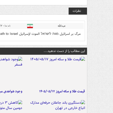
نظرات
عبدالله
۱۰:۰۱ - ۱۴۰۵/۰۳/۲۲
مرگ بر اسرائیل מוות לישראל الموت لإسرائیل Death to Israel مرگ بر امریقا Death To usa الموت لأمریقا
این مطالب را از دست ندهید....
قیمت طلا و سکه امروز ۱۴۰۵/۰۵/۱۷
وجود شواهدی مبنی