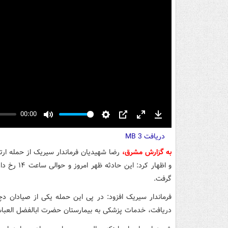
00:00
Mute
Settings
PIP
Enter
Download
دریافت
fullscreen
3 MB
به گزارش مشرق،
رضا شهیدیان فرماندار سیریک از حمله ار
و اظهار کر
گرفت.
فرماندار سیریک افزود: در پی این حمله یکی از صیادان دچ
دریافت، خدمات پزشکی به بیمارستان حضرت ابالفضل العبا