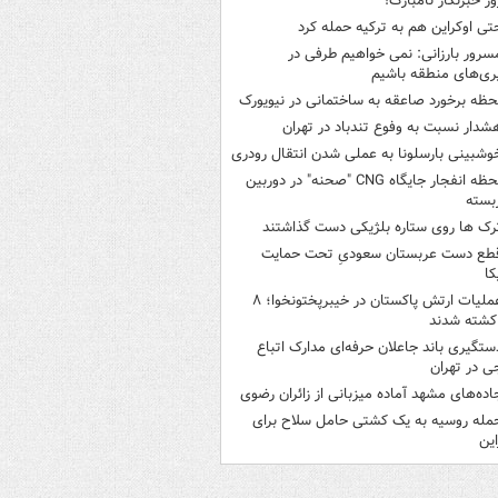
وز خبرنگار نامبارک!
تی اوکراین هم به ترکیه حمله کرد
سرور بارزانی: نمی خواهیم طرفی در
ری‌های منطقه باشیم
حظه برخورد صاعقه به ساختمانی در نیویورک
شدار نسبت به وفوع تندباد در تهران
وشبینی بارسلونا به عملی شدن انتقال رودری
لحظه انفجار جایگاه CNG "صحنه" در دوربین
بسته
رک ها روی ستاره بلژیکی دست گذاشتند
طع دست عربستان سعودیِ تحت حمایت
کا
عملیات ارتش پاکستان در خیبرپختونخوا؛ ۸
کشته شدند
ستگیری باند جاعلان حرفه‌ای مدارک اتباع
ی در تهران
اده‌های مشهد آماده میزبانی از زائران رضوی
مله روسیه به یک کشتی حامل سلاح برای
این