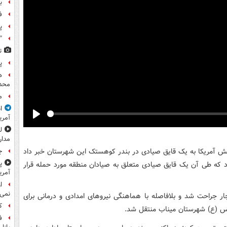
ب
ف
پ
"
ت
پ
ه
محدو
م
ا
آمری
Play
مدار
تش آمریکا به یک قایق صیادی در بندر کوهستک این شهرستان خبر داد
ج
پ
د: این حادثه ظهر امروز و حوالی ساعت ۱۴ رخ داد که طی آن یک قایق صیادی متعلق به صیادان منطقه مورد حمله قرار
آمری
ا
نمی‌
ار جراحت شد و بلافاصله با هماهنگی نیروهای امدادی و درمانی برای
کا
س (ع) شهرستان میناب منتقل شد.
ف