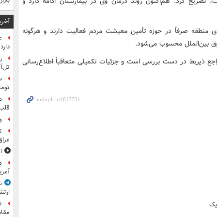
 تصریح کرد: هم‌اکنون روند درمان وی در بیمارستان ادامه دارد و
بازا
آخری
ی منطقه صرفاً در حوزه تأمین معیشت مردم فعالیت دارند و هرگونه
ع
وق بین‌الملل محسوب می‌شود.
دارد
ر
اجع ذیربط در دست بررسی است و جزئیات تکمیلی متعاقباً اطلاع‌رسانی
تل‌آ
توما
د
قلب 
و
ت
عراق
ا
آمری
ن
ارتش
ت
یک
مقاب