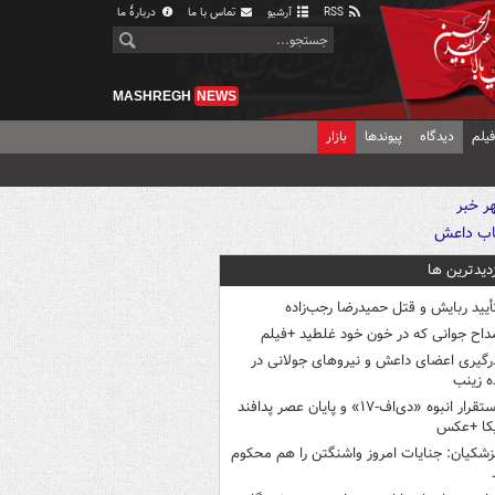
RSS
آرشیو
تماس با ما
دربارهٔ ما
MASHREGH
NEWS
یلم
دیدگاه
پیوندها
بازار
زدیدترین ها
أیید ربایش و قتل حمیدرضا رجب‌زاده
داح جوانی که در خون خود غلطید +فیلم
رگیری اعضای داعش و نیروهای جولانی در
 زینب
استقرار انبوه «دی‌اف‑۱۷» و پایان عصر پدافند
یکا +عکس
زشکیان: جنایات امروز واشنگتن را هم محکوم