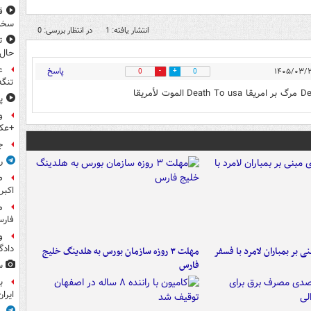
ق
سخ
انتشار یافته: 1
در انتظار بررسی: 0
ت
حال
ع
پاسخ
0
0
تنگه
پ
و
+عک
ج
ر
اکبر
فار
و
داد
 بر بمباران لامرد با فسفر
مهلت ۳ روزه سازمان بورس به هلدینگ خلیج
فارس
س
ب
ایرا