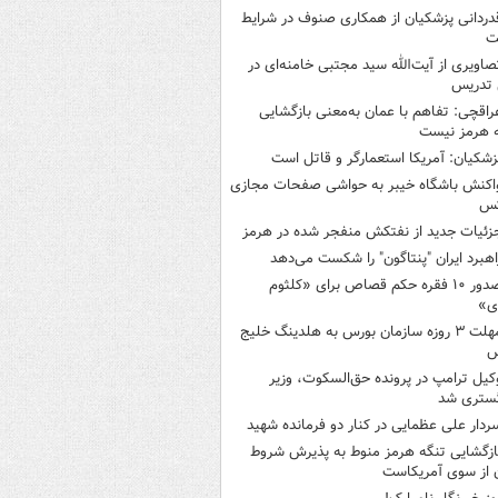
دردانی پزشکیان از همکاری صنوف در شرایط
ت
صاویری از آیت‌الله سید مجتبی خامنه‌ای در
 تدریس
راقچی: تفاهم با عمان به‌معنی بازگشایی
 هرمز نیست
زشکیان: آمریکا استعمارگر و قاتل است
اکنش باشگاه خیبر به حواشی صفحات مجازی
س
زئیات جدید از نفتکش منفجر شده در هرمز
اهبرد ایران "پنتاگون" را شکست می‌دهد
صدور ۱۰ فقره حکم قصاص برای «کلثوم
ی»
مهلت ۳ روزه سازمان بورس به هلدینگ خلیج
س
کیل ترامپ در پرونده حق‌السکوت، وزیر
گستری شد
ردار علی عظمایی در کنار دو فرمانده شهید
ازگشایی تنگه هرمز منوط به پذیرش شروط
ن از سوی آمریکاست