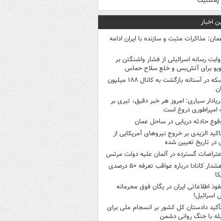
ر پلاستیک
ن اخبار
مان: مذاکرات مثبت و سازنده با ایران ادامه
وایت رسانه اسرائیلی از فشار واشنگتن بر
ویو برای آتش‌بس و خلع سلاح حماس
سکه در آستانه بازگشت به کانال ۱۸۸ میلیون
ن
ریادار سیاری: امروز هر خبر دقیق، تیری بر
امپراطوری دروغ است
قوع حادثه دریایی در ساحل عمان
اکید الزیدی بر خروج نیروهای آمریکایی از
 در تاریخ تعیین شده
عتراضات گسترده در آلمان علیه دولت مرتس
هشدار کانادا درباره عواقب تعرفه ۵۰ درصدی
کا
فوذ اطلاعاتی ایران در یگان فوق محرمانه
 اسرائیل!
أکید دادستان کل کشور بر انسجام ملی برای
له با جنگ روانی دشمن