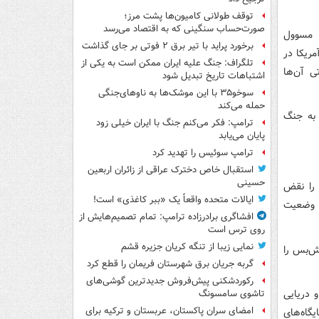
توقف طولانی کامیون‌ها پشت مرز؛
صورت‌حساب سنگینی که به اقتصاد می‌رسد
. مسوول
برخورد پراید با تیر برق ۲ فوتی بر جای گذاشت
مریکا در
تلگراف: جنگ علیه ایران ممکن است به یکی از
ی آن‌ها
اشتباهات تاریخ تبدیل شود
سوخو۳۵ با این موشک‌ها به ناوهای‌جنگی
حمله می‌کند
 به جنگ
ترامپ: فکر می‌کنم جنگ با ایران خیلی زود
پایان می‌یابد
ترامپ سوئیس را تهدید کرد
استقبال خاص دخترک عراقی از زائران اربعین
حسینی
 را نقض
ایالات متحده واقعاً یک «ببر کاغذی» است!
، وضعیت
افشاگری برادرزاده ترامپ: تمام تصمیم‌هایش از
روی ترس است
نمایی زیبا از تنگه کریان جزیره قشم
تش‌بس را
گربه جریان برق شهرستان فریمان را قطع کرد
رکوردشکنی پیش‌فروش جدیدترین گوشی‌های
 دریایی
تاشوی سامسونگ
امضای سران پاکستان، عربستان و ترکیه برای
 را در پایگاه‌های