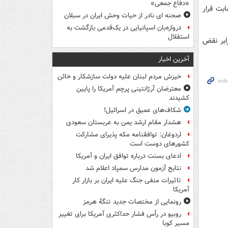
«دفاع جمعی»
بت قرار
صحنه ای نادر از حیات وحش ایران در سبلان
دروازه‌بان اسپانیایی در یک‌قدمی بازگشت به
استقلال
ابر نقض
آخرین اخبار
خیزش مردم لبنان علیه دولت سازشکار و خائن
معترضان آرژانتینی پرچم آمریکا را پایین
کشیدند
شکاف‌های عمیق در اسرائیل!
هشدار مقام ارشد یمن به عربستان سعودی
اردوغان: توافقنامه مکه پذیرای مشارکت
کشورهای دوست است
ادعای بسنت درباره توافق ایران و آمریکا
نتایج آزمون مدارس سمپاد اعلام شد
تاثیرات منفی جنگ علیه ایران بر بازار کار
آمریکا
رونمایی از مختصات جدید تنگۀ هرمز
روبیو در رأس فشار حداکثری آمریکا برای تغییر
مسیر کوبا