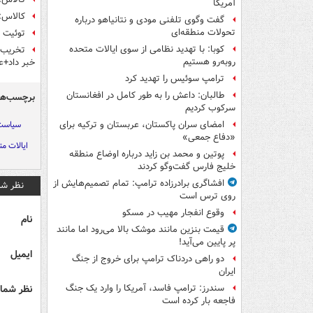
آمریکا
کالاس: 
گفت وگوی تلفنی مودی و نتانیاهو درباره
تحولات منطقه‌ای
توئیت ع
کوبا: با تهدید نظامی از سوی ایالات متحده
تخریب گ
روبه‌رو هستیم
خبر داد+
ترامپ سوئیس را تهدید کرد
طالبان: داعش را به طور کامل در افغانستان
برچسب‌ها
سرکوب کردیم
سیاست 
امضای سران پاکستان، عربستان و ترکیه برای
«دفاع جمعی»
ایالات مت
پوتین و محمد بن زاید درباره اوضاع منطقه
خلیج فارس گفت‌وگو کردند
افشاگری برادرزاده ترامپ: تمام تصمیم‌هایش از
نظر شم
روی ترس است
وقوع انفجار مهیب در مسکو
نام
قیمت بنزین مانند موشک بالا می‌رود اما مانند
پر پایین می‌آید!
ایمیل
دو راهی دردناک ترامپ برای خروج از جنگ
ایران
نظر شما 
سندرز: ترامپ فاسد، آمریکا را وارد یک جنگ
فاجعه بار کرده است