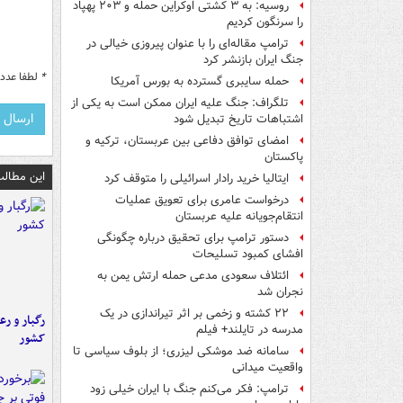
روسیه: به ۳ کشتی اوکراین حمله و ۲۰۳ پهپاد
را سرنگون کردیم
ترامپ مقاله‌ای را با عنوان پیروزی خیالی در
جنگ ایران بازنشر کرد
*
لطفا عدد م
حمله سایبری گسترده به بورس آمریکا
تلگراف: جنگ علیه ایران ممکن است به یکی از
اشتباهات تاریخ تبدیل شود
امضای توافق دفاعی بین عربستان، ترکیه و
پاکستان
این مطالب
ایتالیا خرید رادار اسرائیلی را متوقف کرد
درخواست عامری برای تعویق عملیات
انتقام‌جویانه علیه عربستان
دستور ترامپ برای تحقیق درباره چگونگی
افشای کمبود تسلیحات
ائتلاف سعودی مدعی حمله ارتش یمن به
نجران شد
۲۲ کشته و زخمی بر اثر تیراندازی در یک
رگبار و رع
مدرسه در تایلند+ فیلم
کشور
سامانه ضد موشکی لیزری؛ از بلوف سیاسی تا
واقعیت میدانی
ترامپ: فکر می‌کنم جنگ با ایران خیلی زود