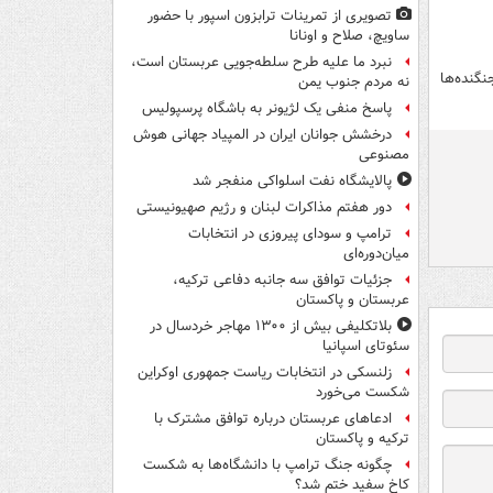
تصویری از تمرینات ترابزون اسپور با حضور
ساویچ، صلاح و اونانا
نبرد ما علیه طرح سلطه‌جویی عربستان است،
نگنده‌ها
نه مردم جنوب یمن
پاسخ منفی یک لژیونر به باشگاه پرسپولیس
درخشش جوانان ایران در المپیاد جهانی هوش
مصنوعی
پالایشگاه نفت اسلواکی منفجر شد
دور هفتم مذاکرات لبنان و رژیم صهیونیستی
ترامپ و سودای پیروزی در انتخابات
میان‌دوره‌ای
جزئیات توافق سه جانبه دفاعی ترکیه،
عربستان و پاکستان
بلاتکلیفی بیش از ۱۳۰۰ مهاجر خردسال در
سئوتای اسپانیا
زلنسکی در انتخابات ریاست جمهوری اوکراین
شکست می‌خورد
ادعاهای عربستان درباره توافق مشترک با
ترکیه و پاکستان
چگونه جنگ ترامپ با دانشگاه‌ها به شکست
کاخ سفید ختم شد؟