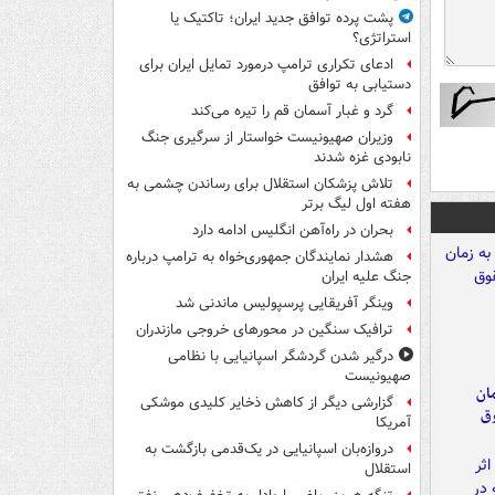
پشت پرده توافق جدید ایران؛ تاکتیک یا
استراتژی؟
ادعای تکراری ترامپ درمورد تمایل ایران برای
دستیابی به توافق
گرد و غبار آسمان قم را تیره می‌کند
وزیران صهیونیست خواستار از سرگیری جنگ
نابودی غزه شدند
تلاش پزشکان استقلال برای رساندن چشمی به
هفته اول لیگ برتر
بحران در راه‌آهن انگلیس ادامه دارد
هشدار نمایندگان جمهوری‌خواه به ترامپ درباره
جنگ علیه ایران
وینگر آفریقایی پرسپولیس ماندنی شد
ترافیک سنگین در محورهای خروجی مازندران
درگیر شدن گردشگر اسپانیایی با نظامی
صهیونیست
مان
گزارشی دیگر از کاهش ذخایر کلیدی موشکی
وق
آمریکا
دروازه‌بان اسپانیایی در یک‌قدمی بازگشت به
استقلال