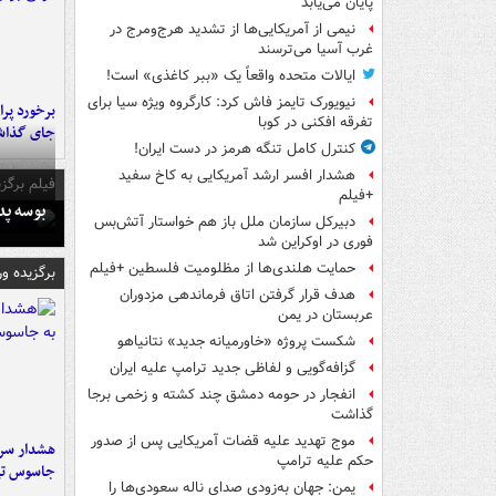
پایان می‌یابد
نیمی از آمریکایی‌ها از تشدید هرج‌ومرج در
غرب آسیا می‌ترسند
ایالات متحده واقعاً یک «ببر کاغذی» است!
نیویورک تایمز فاش کرد: کارگروه ویژه سیا برای
تفرقه افکنی در کوبا
جای گذا
کنترل کامل تنگه هرمز در دست ایران!
هشدار افسر ارشد آمریکایی به کاخ سفید
فیلم برگزی
+فیلم
بوسه‌ پ
دبیرکل سازمان ملل باز هم خواستار آتش‌بس
فوری در اوکراین شد
حمایت هلندی‌ها از مظلومیت فلسطین +فیلم
برگزیده و
هدف قرار گرفتن اتاق‌ فرماندهی مزدوران
عربستان در یمن
شکست پروژه «خاورمیانه جدید» نتانیاهو
گزافه‌گویی و لفاظی جدید ترامپ علیه ایران
انفجار در حومه دمشق چند کشته و زخمی برجا
گذاشت
موج تهدید علیه قضات آمریکایی پس از صدور
هشدار سرم
حکم علیه ترامپ
جاسوس تی
یمن: جهان به‌زودی صدای ناله سعودی‌ها را