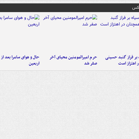
عکس
 بر فراز گنبد حسینی
حرم امیرالمومنین محیای آخر
حال و هوای سامرا بعد از ا
 اهتزاز است
صفر شد
اربعین