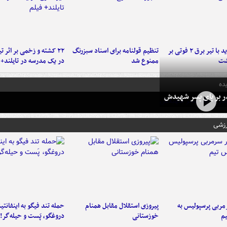
برخورد پراید با تیر برق ۲ فوتی بر
تنظیم قولنامه برای اسناد سبزرنگ
۲۲ کشته و زخمی بر اثر ت
شت
ممنوع شد
در یک مدرسه در تایلند+ 
ده
در بر پای پسر شهیدش
رزشی
ربی پرسپولیس به
پیروزی استقلال مقابل همنام
حمله تند فیگو به اینفانتین
م
خوزستانی
دروغگو، پَست‌ و حیله‌گر!