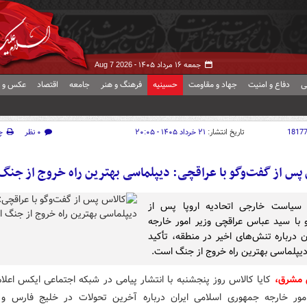
جمعه ۱۶ مرداد ۱۴۰۵ -
Aug 7 2026
ی
دفاع و امنیت
جهاد و مقاومت
حسینیه
فرهنگ و هنر
جامعه
اقتصاد
عکس و ف
1817
تاریخ انتشار:
۲۱ خرداد ۱۴۰۵ - ۲۰:۰۵
۰ نظر
چ
پس از گفت‌وگو با عراقچی: دیپلماسی بهترین راه خروج از جن
سیاست خارجی اتحادیه اروپا پس از
 با سید عباس عراقچی وزیر امور خارجه
 درباره تنش‌های اخیر در منطقه، تأکید
دیپلماسی بهترین راه خروج از جنگ است.
ش مشرق،
کایا کالاس روز پنجشنبه با انتشار پیامی در شبکه اجتماعی ایکس اعلا
امور خارجه جمهوری اسلامی ایران درباره آخرین تحولات در خلیج فارس 