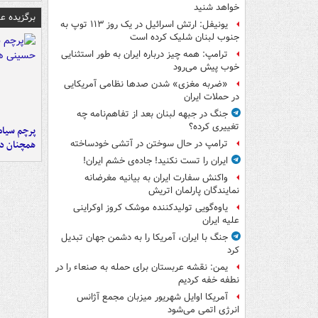
خواهد شنید
برگزیده 
یونیفل: ارتش اسرائیل در یک روز ۱۱۳ توپ به
جنوب لبنان شلیک کرده است
ترامپ: همه چیز درباره ایران به طور استثنایی
خوب پیش می‌رود
«ضربه مغزی» شدن صدها نظامی آمریکایی
در حملات ایران
جنگ در جبهه لبنان بعد از تفاهم‌نامه چه
تغییری کرده؟
پرچم سیاه
همچنان در
ترامپ در حال سوختن در آتشی خودساخته
ایران را تست نکنید! جاده‌ی خشم ایران!
واکنش سفارت ایران به بیانیه مغرضانه
نمایندگان پارلمان اتریش
یاوه‌گویی تولیدکننده موشک کروز اوکراینی
علیه ایران
جنگ با ایران، آمریکا را به دشمن جهان تبدیل
کرد
یمن: نقشه عربستان برای حمله به صنعاء را در
نطفه خفه کردیم
آمریکا اوایل شهریور میزبان مجمع آژانس
انرژی اتمی می‌شود