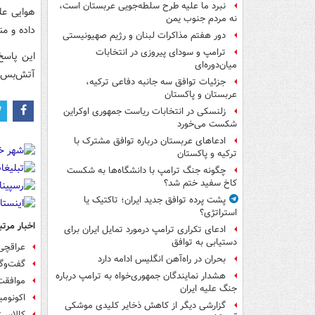
نبرد ما علیه طرح سلطه‌جویی عربستان است،
هوایی عل
نه مردم جنوب یمن
داده و من
دور هفتم مذاکرات لبنان و رژیم صهیونیستی
ترامپ و سودای پیروزی در انتخابات
این پاسخ
میان‌دوره‌ای
آتش‌بس و
جزئیات توافق سه جانبه دفاعی ترکیه،
عربستان و پاکستان
زلنسکی در انتخابات ریاست جمهوری اوکراین
شکست می‌خورد
ادعاهای عربستان درباره توافق مشترک با
ترکیه و پاکستان
چگونه جنگ ترامپ با دانشگاه‌ها به شکست
کاخ سفید ختم شد؟
پشت پرده توافق جدید ایران؛ تاکتیک یا
استراتژی؟
اخبار مرتب
ادعای تکراری ترامپ درمورد تمایل ایران برای
دستیابی به توافق
عراقچی:
بحران در راه‌آهن انگلیس ادامه دارد
گفت‌وگو
هشدار نمایندگان جمهوری‌خواه به ترامپ درباره
موافقت 
جنگ علیه ایران
اکونومی
گزارشی دیگر از کاهش ذخایر کلیدی موشکی
کالاس: 