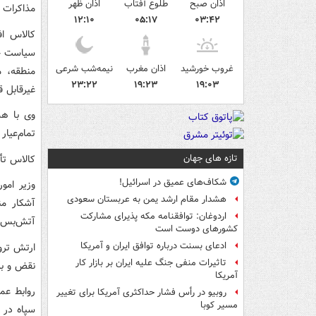
اذان صبح
طلوع آفتاب
اذان ظهر
مذاکرات ب
۱۲:۱۰
۰۵:۱۷
۰۳:۴۲
کالاس اف
سیاست خار
غروب خورشید
اذان مغرب
نیمه‌شب شرعی
منطقه، م
۲۳:۲۲
۱۹:۲۳
۱۹:۰۳
غیرقابل 
وی با هش
تمام‌عیار
تازه های جهان
کالاس تأ
شکاف‌های عمیق در اسرائیل!
وزیر امو
هشدار مقام ارشد یمن به عربستان سعودی
آشکار من
اردوغان: توافقنامه مکه پذیرای مشارکت
آتش‌بس ر
کشورهای دوست است
ادعای بسنت درباره توافق ایران و آمریکا
ارتش ترور
تاثیرات منفی جنگ علیه ایران بر بازار کار
نقض و به
آمریکا
روابط عم
روبیو در رأس فشار حداکثری آمریکا برای تغییر
مسیر کوبا