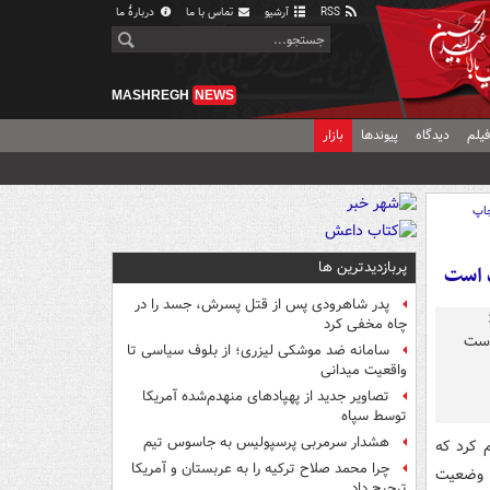
RSS
آرشیو
تماس با ما
دربارهٔ ما
MASHREGH
NEWS
یلم
دیدگاه
پیوندها
بازار
اپ
پربازدیدترین ها
گ است
پدر شاهرودی پس از قتل پسرش، جسد را در
چاه مخفی کرد
سامانه ضد موشکی لیزری؛ از بلوف سیاسی تا
واقعیت میدانی
تصاویر جدید از پهپادهای منهدم‌شده آمریکا
توسط سپاه
هشدار سرمربی پرسپولیس به جاسوس تیم
م کرد که
چرا محمد صلاح ترکیه را به عربستان و آمریکا
و وضعیت
ترجیح داد