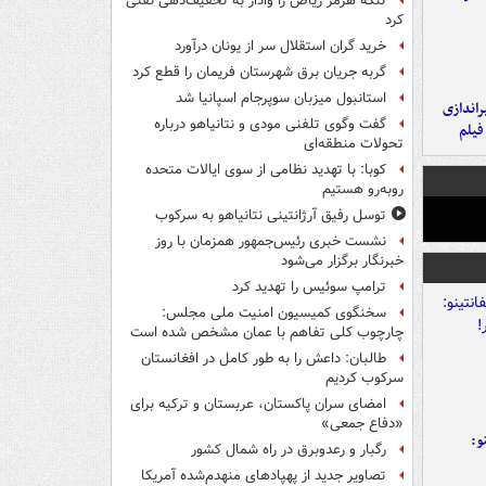
تنگه هرمز ریاض را وادار به تخفیف‌دهی نفتی
کرد
خرید گران استقلال سر از یونان درآورد
گربه جریان برق شهرستان فریمان را قطع کرد
استانبول میزبان سوپرجام اسپانیا شد
یراندازی
گفت وگوی تلفنی مودی و نتانیاهو درباره
فیلم
تحولات منطقه‌ای
کوبا: با تهدید نظامی از سوی ایالات متحده
روبه‌رو هستیم
توسل رفیق آرژانتینی نتانیاهو به سرکوب
نشست خبری رئیس‌جمهور همزمان با روز
خبرنگار برگزار می‌شود
ترامپ سوئیس را تهدید کرد
سخنگوی کمیسیون امنیت ملی مجلس:
چارچوب کلی تفاهم با عمان مشخص شده است
طالبان: داعش را به طور کامل در افغانستان
سرکوب کردیم
امضای سران پاکستان، عربستان و ترکیه برای
«دفاع جمعی»
و:
رگبار و رعدوبرق در راه شمال کشور
تصاویر جدید از پهپادهای منهدم‌شده آمریکا