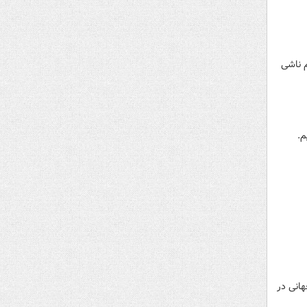
م ناشی
م.
انی در