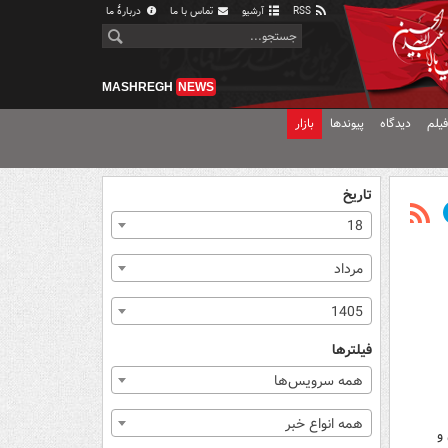
RSS
آرشیو
تماس با ما
دربارهٔ ما
MASHREGH
NEWS
یلم
دیدگاه
پیوندها
بازار
تاریخ
18
مرداد
1405
فیلترها
همه سرویس‌ها
همه انواع خبر
و