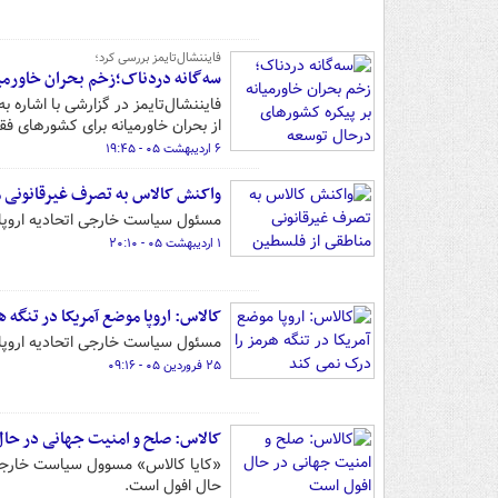
فایننشال‌تایمز بررسی کرد؛
سه‌گانه دردناک؛زخم بحران خاورمی
فایننشال‌تایمز در گزارشی با اشاره 
از بحران خاورمیانه برای کشورهای فق
۶ اردیبهشت ۰۵ - ۱۹:۴۵
واکنش کالاس به تصرف غیرقانونی 
مسئول سیاست خارجی اتحادیه اروپا ا
۱ اردیبهشت ۰۵ - ۲۰:۱۰
کالاس: اروپا موضع آمریکا در تنگه 
مسئول سیاست خارجی اتحادیه اروپا گ
۲۵ فروردین ۰۵ - ۰۹:۱۶
کالاس: صلح و امنیت جهانی در حا
«کایا کالاس» مسوول سیاست خارجی 
حال افول است.