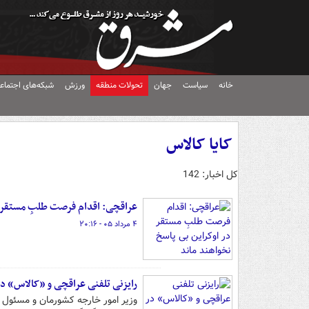
خانه
سیاست
جهان
تحولات منطقه
ورزش
شبکه‌های اجتماع
کایا کالاس
کل اخبار: 142
عراقچی: اقدام فرصت طلبِ مستقر در
۴ مرداد ۰۵ - ۲۰:۱۶
رایزنی تلفنی عراقچی و «کالاس» در
وزیر امور خارجه کشورمان و مسئول س