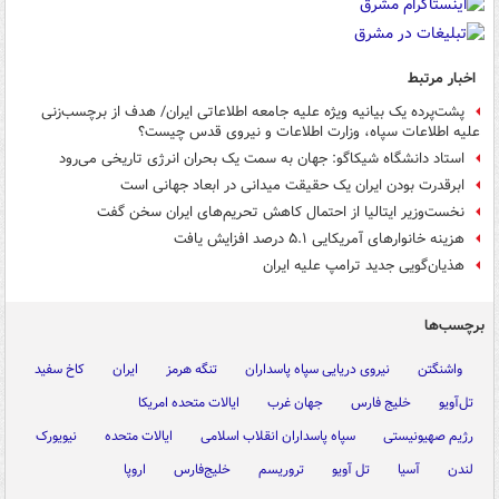
اخبار مرتبط
پشت‌پرده یک بیانیه ویژه علیه جامعه اطلاعاتی ایران/ هدف از برچسب‌زنی
علیه اطلاعات سپاه، وزارت اطلاعات و نیروی قدس چیست؟
استاد دانشگاه شیکاگو: جهان به سمت یک بحران انرژی تاریخی می‌رود
ابرقدرت بودن ایران یک حقیقت میدانی در ابعاد جهانی است
نخست‌وزیر ایتالیا از احتمال کاهش تحریم‌های ایران سخن گفت
هزینه خانوارهای آمریکایی ۵.۱ درصد افزایش یافت
هذیان‌گویی جدید ترامپ علیه ایران
برچسب‌ها
واشنگتن
نیروی دریایی سپاه پاسداران
تنگه هرمز
ایران
کاخ سفید
تل‌آویو
خلیج فارس
جهان غرب
ایالات متحده امریکا
رژیم صهیونیستی
سپاه پاسداران انقلاب اسلامی
ایالات متحده
نیویورک
لندن
آسیا
تل آویو
تروریسم
خلیج‌فارس
اروپا