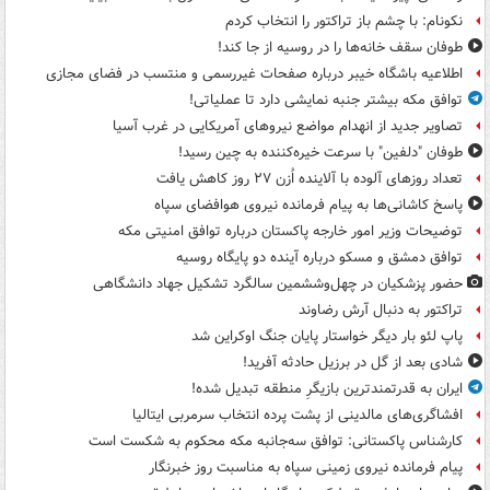
نکونام: با چشم باز تراکتور را انتخاب کردم
طوفان سقف خانه‌ها را در روسیه از جا ‌کند!
اطلاعیه باشگاه خیبر درباره صفحات غیررسمی و منتسب در فضای مجازی
توافق مکه بیشتر جنبه نمایشی دارد تا عملیاتی!
تصاویر جدید از انهدام مواضع نیروهای آمریکایی در غرب آسیا
طوفان "دلفین" با سرعت خیره‌کننده به چین رسید!
تعداد روزهای آلوده با آلاینده اُزن ۲۷ روز کاهش یافت
پاسخ کاشانی‌ها به پیام فرمانده نیروی هوافضای سپاه
توضیحات وزیر امور خارجه پاکستان درباره توافق امنیتی مکه
توافق دمشق و مسکو درباره آینده دو پایگاه روسیه
حضور پزشکیان در چهل‌وششمین سالگرد تشکیل جهاد دانشگاهی
تراکتور به دنبال آرش رضاوند
پاپ لئو بار دیگر خواستار پایان جنگ اوکراین شد
شادی بعد از گل در برزیل حادثه آفرید!
ایران به قدرتمندترین بازیگرِ منطقه تبدیل شده!
افشاگری‌های مالدینی از پشت پرده انتخاب سرمربی ایتالیا
کارشناس پاکستانی: توافق سه‌جانبه مکه محکوم به شکست است
پیام فرمانده نیروی زمینی سپاه به مناسبت روز خبرنگار