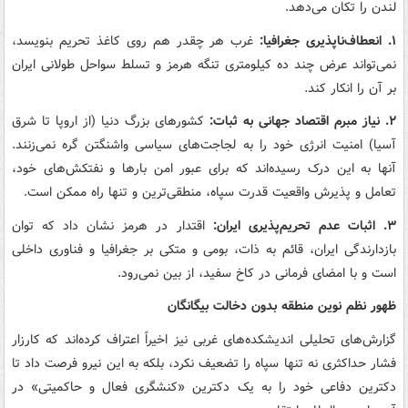
لندن را تکان می‌دهد.
۱. انعطاف‌ناپذیری جغرافیا:
غرب هر چقدر هم روی کاغذ تحریم بنویسد،
نمی‌تواند عرض چند ده کیلومتری تنگه هرمز و تسلط سواحل طولانی ایران
بر آن را انکار کند.
۲. نیاز مبرم اقتصاد جهانی به ثبات:
کشورهای بزرگ دنیا (از اروپا تا شرق
آسیا) امنیت انرژی خود را به لجاجت‌های سیاسی واشنگتن گره نمی‌زنند.
آنها به این درک رسیده‌اند که برای عبور امن بارها و نفتکش‌های خود،
تعامل و پذیرش واقعیت قدرت سپاه، منطقی‌ترین و تنها راه ممکن است.
۳. اثبات عدم تحریم‌پذیری ایران:
اقتدار در هرمز نشان داد که توان
بازدارندگی ایران، قائم به ذات، بومی و متکی بر جغرافیا و فناوری داخلی
است و با امضای فرمانی در کاخ سفید، از بین نمی‌رود.
ظهور نظم نوین منطقه بدون دخالت بیگانگان
گزارش‌های تحلیلی اندیشکده‌های غربی نیز اخیراً اعتراف کرده‌اند که کارزار
فشار حداکثری نه تنها سپاه را تضعیف نکرد، بلکه به این نیرو فرصت داد تا
دکترین دفاعی خود را به یک دکترین «کنشگری فعال و حاکمیتی» در