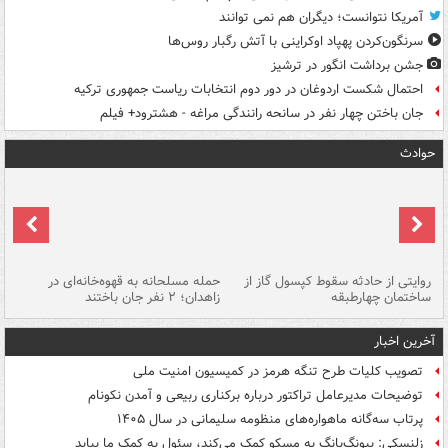
آمریکا نتوانست؛ دیگران هم نمی توانند
سرنگون‌کردن پهپاد اوکراینی با آتش رگبار روس‌ها
جشن برداشت انگور در ترشیز
احتمال شکست اردوغان در دور دوم انتخابات ریاست جمهوری ترکیه
جان باختن چهار نفر در سانحه رانندگی مراغه - هشترود+ فیلم
حوادث
روایتی از حادثه سقوط کپسول گاز از
حمله مسلحانه به قهوه‌خانه‌ای در
عا
ساختمان چهارطبقه
زاهدان؛ ۲ نفر جان باختند
دس
آخرین اخبار
تصویب کلیات طرح تنگه هرمز در کمیسیون امنیت ملی
توضیحات مدیرعامل تراکتور درباره برکناری ربیعی و آمدن نکونام
پرتاب سه‌گانه ماهواره‌های منظومه سلیمانی در سال ۱۴۰۵
زلنسکی: پیونگ‌یانگ به مسکو کمک می‌کند، سئول به کمک ما بیاید