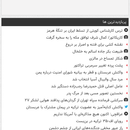
پربازدیدترین ها
ترس کارشناس کویتی از تسلط ایران بر تنگۀ هرمز
کاریکاتور/ کمال شرف توافق مکه را به سخره گرفت
نقشه کشی برای فتنه و اصرار بر دروغ
طبیعت بکر جاده اسالم به خلخال
شکار تمساح در مالزی
پشت پرده تغییر سرمربی تراکتور
واکنش عربستان و قطر به بیانیه شورای امنیت درباره یمن
مرد سال والیبال آسیا انتخاب شد
عامل اصلی قتل حمیدرضا رجب‌زاده دستگیر شد
نخستین تصویر مسی بعد از مرگ پدر
سرکشی فرمانده سپاه تهران از گردان‌های پدافند هوایی لشکر ۲۷
واکنش کنایه‌آمیز به عضویت ترکیه در پیمان مشترک با عربستان
عراقچی: اکنون هیچ مذاکره‌ای با آمریکا نداریم
رویای اف-۳۵ ترکیه در بن‌بست
راز عبور مخفی جنگنده‌های ایرانی از چشم دشمن