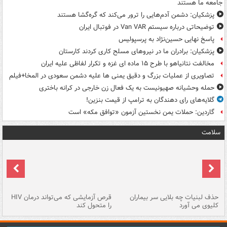
جامعه ما هستند
پزشکیان: دشمن آدم‌هایی را ترور می‌کند که گره‌گشا هستند
توضیحاتی درباره سیستم Van VAR در فوتبال ایران
پاسخ نهایی حسین‌نژاد به پرسپولیس
پزشکیان: برادران ما در نیروهای مسلح کاری کردند کارستان
مخالفت نتانیاهو با طرح ۱۵ ماده ای غزه و تکرار لفاظی علیه ایران
تصاویری از عملیات بزرگ و دقیق یمنی ها علیه دشمن سعودی در المخا+فیلم
حمله وحشیانه صهیونیست به یک فعال زن خارجی در کرانه باختری
گلایه‌های رای دهندگان به ترامپ از قیمت بنزین!
گاردین: حملات یمن نخستین آزمون «توافق مکه» است
سلامت
حذف لبنیات چه بلایی سر بیماران
قرص آزمایشی که می‌تواند درمان HIV
عل
کلیوی می آورد
را متحول کند
قل