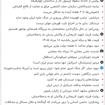
روایتی از حادثه سقوط کپسول گاز از ساختمان چهارطبقه
بیانیه شدیداللحن سازمان حشد الشعبی عراق و حمایت از فالح الفیاض
خاموشی‌ها تا ۲ هفته آینده به حداقل می‌رسد
مرشایمر: ترامپ فهمیده امکان پیروزی در جنگ علیه ایران وجود ندارد
درستکار: بنای ما بر اخراج نایب قهرمان جهان نیست
روس‌اتم: در حال بازگرداندن متخصصان به نیروگاه هسته‌ای بوشهر هستیم
روایت فرزند شهید لاریجانی از واکنش پدرش به ردصلاحیتش
قیمت طلا و سکه امروز یکشنبه ۱۸ مرداد ۱۴۰۵
سود سهام عدالت تا هفته دولت واریز می‌شود
نشست علنی مجازی ۱۸ مرداد ماه مجلس
هزینه باورنکردنی تیم‌های غیرفوتبالی استقلال
مزدور اینترنشنال: اسرائیل تنها متحد مردم ایران است!
دیوید میلر: اگر جنگ امروز تمام شود، ایران پیروز است و آمریکا شکست‌خورده!
دنیس درگاهی: دوست داشتم در جام جهانی بازی کنم
موشک‌های پاتریوت عربستان هم ته‌ کشید
تست مخفیانه پدافند اسرائیل از ترس ایران
جاده‌های مشهد آماده میزبانی از زائران رضوی
روایت فرزند شهید لاریجانی از واکنش او به ردصلاحیتش
پزشکیان: دشمن کسانی را ترور می‌کنند که گره‌گشا و حلال مسائل و مشکلات