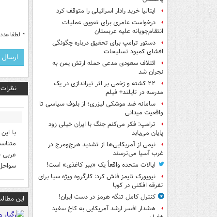
ایتالیا خرید رادار اسرائیلی را متوقف کرد
درخواست عامری برای تعویق عملیات
انتقام‌جویانه علیه عربستان
*
لطفا عدد م
دستور ترامپ برای تحقیق درباره چگونگی
افشای کمبود تسلیحات
ائتلاف سعودی مدعی حمله ارتش یمن به
نجران شد
۲۲ کشته و زخمی بر اثر تیراندازی در یک
نظرات
مدرسه در تایلند+ فیلم
سامانه ضد موشکی لیزری؛ از بلوف سیاسی تا
واقعیت میدانی
ترامپ: فکر می‌کنم جنگ با ایران خیلی زود
با این
پایان می‌یابد
متناسب
نیمی از آمریکایی‌ها از تشدید هرج‌ومرج در
غرب آسیا می‌ترسند
عربی ح
ایالات متحده واقعاً یک «ببر کاغذی» است!
سواحل 
نیویورک تایمز فاش کرد: کارگروه ویژه سیا برای
تفرقه افکنی در کوبا
کنترل کامل تنگه هرمز در دست ایران!
این مطالب
هشدار افسر ارشد آمریکایی به کاخ سفید