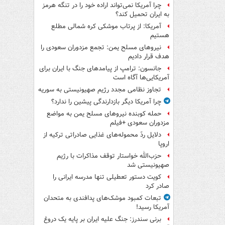
چرا آمریکا نمی‌تواند اراده خود را در تنگه هرمز
به ایران تحمیل کند؟
آمریکا: از پرتاب موشکی کره شمالی مطلع
هستیم
نیروهای مسلح یمن: تجمع مزدوران سعودی را
هدف قرار دادیم
جانسون: ترامپ از پیامدهای جنگ با ایران برای
آمریکایی‌ها آگاه است
تجاوز نظامی مجدد رژیم صهیونیستی به سوریه
چرا آمریکا دیگر بازدارندگی پیشین را ندارد؟
حمله کوبنده نیروهای مسلح یمن به مواضع
مزدوران سعودی +فیلم
دلایل ردّ محموله‌های غذایی صادراتی ترکیه از
اروپا
حزب‌الله خواستار توقف مذاکرات با رژیم
صهیونیستی شد
کویت دستور تعطیلی تنها مدرسه ایرانی را
صادر کرد
تبعات کمبود موشک‌های پدافندی به متحدان
آمریکا رسید!
برنی سندرز: جنگ علیه ایران بر پایه یک دروغ