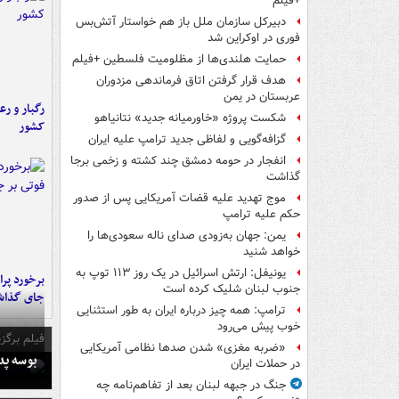
+فیلم
دبیرکل سازمان ملل باز هم خواستار آتش‌بس
فوری در اوکراین شد
حمایت هلندی‌ها از مظلومیت فلسطین +فیلم
هدف قرار گرفتن اتاق‌ فرماندهی مزدوران
عربستان در یمن
رگبار و رع
شکست پروژه «خاورمیانه جدید» نتانیاهو
کشور
گزافه‌گویی و لفاظی جدید ترامپ علیه ایران
انفجار در حومه دمشق چند کشته و زخمی برجا
گذاشت
موج تهدید علیه قضات آمریکایی پس از صدور
حکم علیه ترامپ
یمن: جهان به‌زودی صدای ناله سعودی‌ها را
خواهد شنید
یونیفل: ارتش اسرائیل در یک روز ۱۱۳ توپ به
جنوب لبنان شلیک کرده است
جای گذا
ترامپ: همه چیز درباره ایران به طور استثنایی
خوب پیش می‌رود
فیلم برگزی
«ضربه مغزی» شدن صدها نظامی آمریکایی
بوسه‌ پ
در حملات ایران
جنگ در جبهه لبنان بعد از تفاهم‌نامه چه