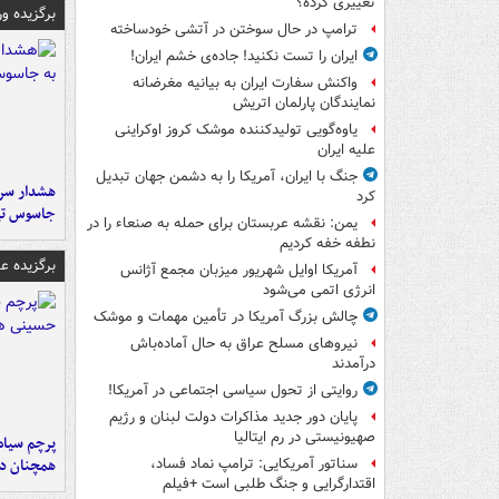
تغییری کرده؟
برگزیده و
ترامپ در حال سوختن در آتشی خودساخته
ایران را تست نکنید! جاده‌ی خشم ایران!
واکنش سفارت ایران به بیانیه مغرضانه
نمایندگان پارلمان اتریش
یاوه‌گویی تولیدکننده موشک کروز اوکراینی
علیه ایران
جنگ با ایران، آمریکا را به دشمن جهان تبدیل
هشدار سرم
کرد
جاسوس تی
یمن: نقشه عربستان برای حمله به صنعاء را در
نطفه خفه کردیم
برگزیده 
آمریکا اوایل شهریور میزبان مجمع آژانس
انرژی اتمی می‌شود
چالش بزرگ آمریکا در تأمین مهمات و موشک
نیروهای مسلح عراق به حال آماده‌باش
درآمدند
روایتی از تحول سیاسی اجتماعی در آمریکا!
پایان دور جدید مذاکرات دولت لبنان و رژیم
صهیونیستی در رم ایتالیا
پرچم سیاه
همچنان در
سناتور آمریکایی: ترامپ نماد فساد،
اقتدارگرایی و جنگ طلبی است +فیلم