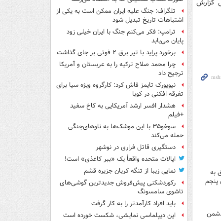
ی گزارش
تلگراف: جنگ علیه ایران ممکن است به یکی از
اشتباهات تاریخ تبدیل شود
ترامپ: فکر می‌کنم جنگ با ایران خیلی زود
پایان می‌یابد
برخورد پراید با تیر برق ۲ فوتی بر جای گذاشت
چرا محمد صلاح ترکیه را به عربستان و آمریکا
ترجیح داد
نیویورک تایمز فاش کرد: کارگروه ویژه سیا برای
تفرقه افکنی در کوبا
هشدار افسر ارشد آمریکایی به کاخ سفید
+فیلم
سوخو۳۵ با این موشک‌ها به ناوهای‌جنگی
حمله می‌کند
دستگیری قاتل فراری در نوشهر
ایالات متحده واقعاً یک «ببر کاغذی» است!
نمایی زیبا از تنگه کریان جزیره قشم
 هدف مهم متعلق به
 پنجم
رکوردشکنی پیش‌فروش جدیدترین گوشی‌های
تاشوی سامسونگ
باید افراد کارآمدتر را به کار گرفت
ی دشمن
این دیپلماسی نمایشی، شکست خورده است