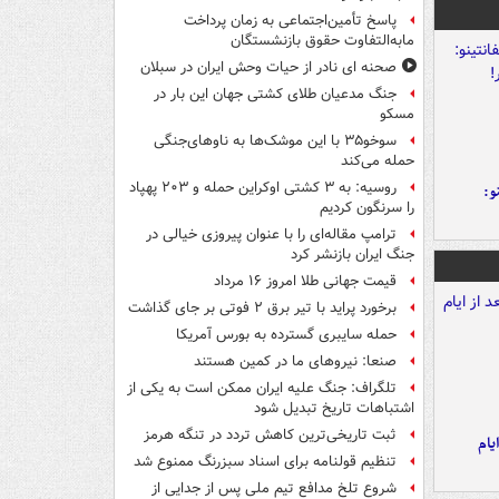
پاسخ تأمین‌اجتماعی به زمان پرداخت
مابه‌التفاوت حقوق بازنشستگان
صحنه ای نادر از حیات وحش ایران در سبلان
جنگ مدعیان طلای کشتی جهان این بار در
مسکو
سوخو۳۵ با این موشک‌ها به ناوهای‌جنگی
حمله می‌کند
روسیه: به ۳ کشتی اوکراین حمله و ۲۰۳ پهپاد
و:
را سرنگون کردیم
ترامپ مقاله‌ای را با عنوان پیروزی خیالی در
جنگ ایران بازنشر کرد
قیمت جهانی طلا امروز ۱۶ مرداد
برخورد پراید با تیر برق ۲ فوتی بر جای گذاشت
حمله سایبری گسترده به بورس آمریکا
صنعا: نیروهای ما در کمین‌ هستند
تلگراف: جنگ علیه ایران ممکن است به یکی از
اشتباهات تاریخ تبدیل شود
ثبت تاریخی‌ترین کاهش تردد در تنگه هرمز
یام
تنظیم قولنامه برای اسناد سبزرنگ ممنوع شد
شروع تلخ مدافع تیم ملی پس از جدایی از