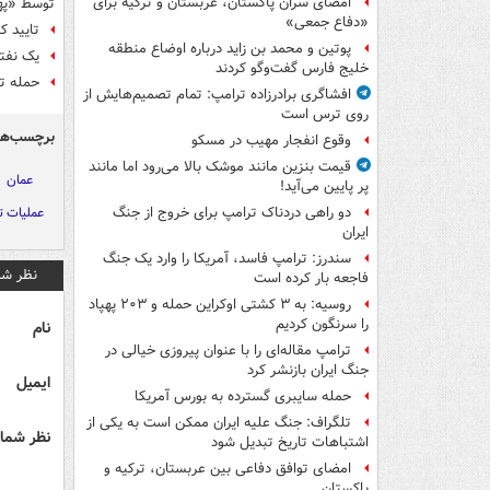
امضای سران پاکستان، عربستان و ترکیه برای
توسط «په
«دفاع جمعی»
تایید کشته شدن۳ م
پوتین و محمد بن زاید درباره اوضاع منطقه
یک نفت
خلیج فارس گفت‌وگو کردند
حمله ت
افشاگری برادرزاده ترامپ: تمام تصمیم‌هایش از
روی ترس است
برچسب‌ها
وقوع انفجار مهیب در مسکو
قیمت بنزین مانند موشک بالا می‌رود اما مانند
عمان
پر پایین می‌آید!
عملیات ت
دو راهی دردناک ترامپ برای خروج از جنگ
ایران
سندرز: ترامپ فاسد، آمریکا را وارد یک جنگ
نظر شم
فاجعه بار کرده است
روسیه: به ۳ کشتی اوکراین حمله و ۲۰۳ پهپاد
را سرنگون کردیم
نام
ترامپ مقاله‌ای را با عنوان پیروزی خیالی در
جنگ ایران بازنشر کرد
ایمیل
حمله سایبری گسترده به بورس آمریکا
تلگراف: جنگ علیه ایران ممکن است به یکی از
نظر شما 
اشتباهات تاریخ تبدیل شود
امضای توافق دفاعی بین عربستان، ترکیه و
پاکستان