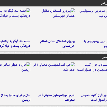
رزشی
ربی پرسپولیس به
پیروزی استقلال مقابل همنام
حمله تند فیگو به اینفانتین
م
خوزستانی
دروغگو، پَست‌ و حیله‌گر!
عکس
 بر فراز گنبد حسینی
حرم امیرالمومنین محیای آخر
حال و هوای سامرا بعد از ا
 اهتزاز است
صفر شد
اربعین