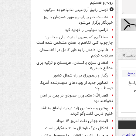
روبه‌رو هستیم
توسل رفیق آرژانتینی نتانیاهو به سرکوب
نشست خبری رئیس‌جمهور همزمان با روز
خبرنگار برگزار می‌شود
ترامپ سوئیس را تهدید کرد
سخنگوی کمیسیون امنیت ملی مجلس:
چارچوب کلی تفاهم با عمان مشخص شده است
طالبان: داعش را به طور کامل در افغانستان
سرکوب کردیم
بررسی: 0
امضای سران پاکستان، عربستان و ترکیه برای
«دفاع جمعی»
پاسخ
رگبار و رعدوبرق در راه شمال کشور
پاسخ
تصاویر جدید از پهپادهای منهدم‌شده آمریکا
توسط سپاه
ی
انصارالله: متجاوزان سعودی در یمن در امان
نخواهند بود
پوتین و محمد بن زاید درباره اوضاع منطقه
خلیج فارس گفت‌وگو کردند
قیمت جهانی نفت امروز ۱۶ مرداد
اشکال بزرگ فوتبال ما نتیجه‌گرایی است
حاج علی اکبری: انقلاب ما محصول مکتب