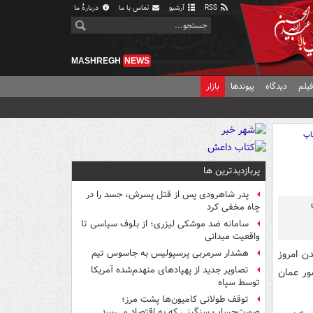
RSS
آرشیو
تماس با ما
دربارهٔ ما
MASHREGH
NEWS
یلم
دیدگاه
پیوندها
بازار
اپ
پربازدیدترین ها
پدر شاهرودی پس از قتل پسرش، جسد را در
چاه مخفی کرد
سامانه ضد موشکی لیزری؛ از بلوف سیاسی تا
واقعیت میدانی
لیات تجارت دریایی انگلیس (UKMTO)، لندن امروز
هشدار سرمربی پرسپولیس به جاسوس تیم
تصاویر جدید از پهپادهای منهدم‌شده آمریکا
قع در کشور عمان
توسط سپاه
توقف طولانی کامیون‌ها پشت مرز؛
صورت‌حساب سنگینی که به اقتصاد می‌رسد