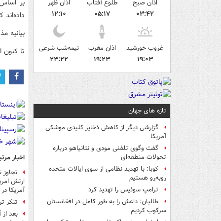
بر اساس 
اذان صبح
طلوع آفتاب
اذان ظهر
۱۲:۱۰
۰۵:۱۷
۰۳:۴۲
داده‌اند
بیانیه م
غروب خورشید
اذان مغرب
نیمه‌شب شرعی
تا کنون 
۲۳:۲۲
۱۹:۲۳
۱۹:۰۳
تازه های جهان
گزارشی دیگر از کاهش ذخایر کلیدی موشکی
آمریکا
گفت وگوی تلفنی مودی و نتانیاهو درباره
اخبار مرتب
تحولات منطقه‌ای
کوبا: با تهدید نظامی از سوی ایالات متحده
روبه‌رو هستیم
ارتش امری
ترامپ سوئیس را تهدید کرد
آمریکا در
طالبان: داعش را به طور کامل در افغانستان
تنکر تر
سرکوب کردیم