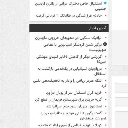
استقبال خاص دخترک عراقی از زائران اربعین
حسینی
حادثه غرق‌شدگی در طاقانک ۲ قربانی گرفت
آخرین اخبار
ترافیک سنگین در محورهای خروجی مازندران
درگیر شدن گردشگر اسپانیایی با نظامی
صهیونیست
گزارشی دیگر از کاهش ذخایر کلیدی موشکی
آمریکا
دروازه‌بان اسپانیایی در یک‌قدمی بازگشت به
استقلال
تنگه هرمز ریاض را وادار به تخفیف‌دهی نفتی
کرد
خرید گران استقلال سر از یونان درآورد
گربه جریان برق شهرستان فریمان را قطع کرد
استانبول میزبان سوپرجام اسپانیا شد
گفت وگوی تلفنی مودی و نتانیاهو درباره
تحولات منطقه‌ای
کوبا: با تهدید نظامی از سوی ایالات متحده