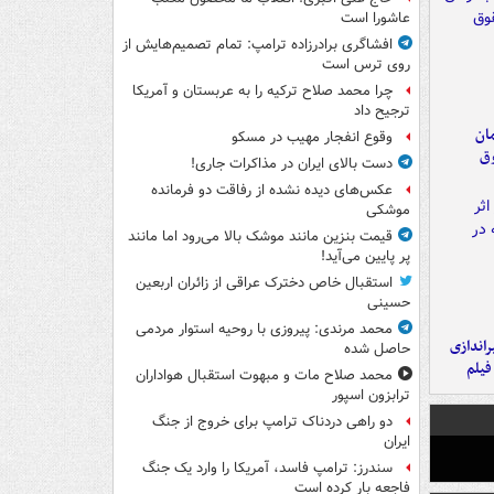
عاشورا است
افشاگری برادرزاده ترامپ: تمام تصمیم‌هایش از
روی ترس است
چرا محمد صلاح ترکیه را به عربستان و آمریکا
ترجیح داد
مان
وقوع انفجار مهیب در مسکو
وق
دست بالای ایران در مذاکرات جاری!
عکس‌های دیده نشده از رفاقت دو فرمانده‌
موشکی
قیمت بنزین مانند موشک بالا می‌رود اما مانند
پر پایین می‌آید!
استقبال خاص دخترک عراقی از زائران اربعین
حسینی
محمد مرندی: پیروزی با روحیه استوار مردمی
یراندازی
حاصل شده
فیلم
محمد صلاح مات و مبهوت استقبال هواداران
ترابزون اسپور
دو راهی دردناک ترامپ برای خروج از جنگ
ایران
سندرز: ترامپ فاسد، آمریکا را وارد یک جنگ
فاجعه بار کرده است