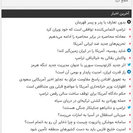
قطع کرد
گذ
آخرین اخبار
بدون تعارف با پدر و پسر قهرمان
ترامپ التماس‌کننده توافقی است که خود ویران کرد
معادله محاصره در برابر محاصره را ادامه می‌دهیم
تحریم‌های جدید ضد ایرانی آمریکا
شاید روسیه، آمریکا را در ایران زمین‌گیر کند!
واکنش بقائی به خیالبافی ترامپ
اثر جدید کارتونیست سوری با عنوان مدیریت جدید تنگه هرمز
راز قدرت ایران، امنیت پایدار و بومی آن است!
به تعویق افتادن پاسخ مقاومت عراق به تجاوز اخیر آمریکایی سعودی
اظهارات وزیر خزانه‌داری آمریکا با مواضع قبلی وی متناقض است
حکم دادگاه آمریکا برای توقف ساخت سالن رقص ترامپ
حمله پهپادی به کشتی ترکیه‌ای در دریای سیاه
ترامپ و نتانیاهو جنایتکار جنگی هستند!
میزبانی استقلال در آسیا به امارات می‌رسد؟
سامانه موشکی پاتریوت چیست و چرا ذخایر آن رو به اتمام است؟
امنیت خلیج فارس باید به دست کشورهای منطقه تأمین شود