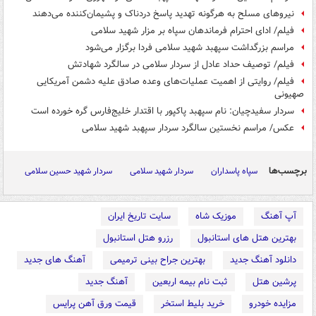
نیروهای مسلح به هرگونه تهدید پاسخ دردناک و پشیمان‌کننده می‌دهند
فیلم/ ادای احترام فرماندهان سپاه بر مزار شهید سلامی
مراسم بزرگداشت سپهبد شهید سلامی فردا برگزار می‌شود
فیلم/ توصیف حداد عادل از سردار سلامی در سالگرد شهادتش
فیلم/ روایتی از اهمیت عملیات‌های وعده صادق علیه دشمن آمریکایی
صهیونی
سردار سفیدچیان: نام سپهبد پاکپور با اقتدار خلیج‌فارس گره خورده است
عکس/ مراسم نخستین سالگرد سردار سپهبد شهید سلامی
برچسب‌ها
سپاه پاسداران
سردار شهید سلامی
سردار شهید حسین سلامی
آپ آهنگ
موزیک شاه
سایت تاریخ ایران
بهترین هتل های استانبول
رزرو هتل استانبول
دانلود آهنگ جدید
بهترین جراح بینی ترمیمی
آهنگ های جدید
پرشین هتل
ثبت نام بیمه اربعین
آهنگ جدید
مزایده خودرو
خرید بلیط استخر
قیمت ورق آهن پرایس