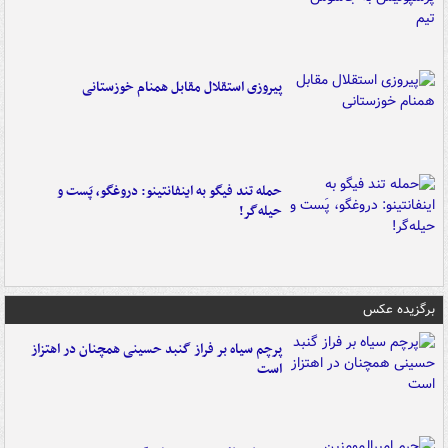
پیروزی استقلال مقابل همنام خوزستانی
حمله تند فیگو به اینفانتینو: دروغگو، پَست‌ و
حیله‌گر!
برگزیده عکس
پرچم سیاه بر فراز گنبد حسینی همچنان در اهتزاز
است