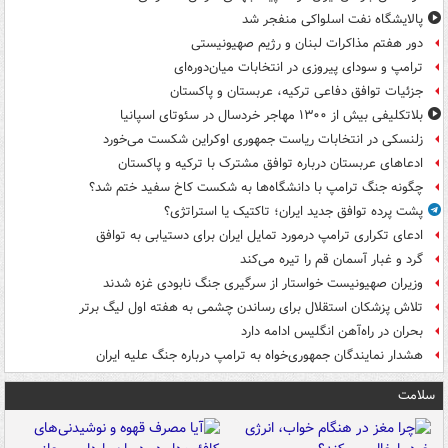
پالایشگاه نفت اسلواکی منفجر شد
دور هفتم مذاکرات لبنان و رژیم صهیونیستی
ترامپ و سودای پیروزی در انتخابات میان‌دوره‌ای
جزئیات توافق دفاعی ترکیه، عربستان و پاکستان
بلاتکلیفی بیش از ۱۳۰۰ مهاجر خردسال در سئوتای اسپانیا
زلنسکی در انتخابات ریاست جمهوری اوکراین شکست می‌خورد
ادعاهای عربستان درباره توافق مشترک با ترکیه و پاکستان
چگونه جنگ ترامپ با دانشگاه‌ها به شکست کاخ سفید ختم شد؟
پشت پرده توافق جدید ایران؛ تاکتیک یا استراتژی؟
ادعای تکراری ترامپ درمورد تمایل ایران برای دستیابی به توافق
گرد و غبار آسمان قم را تیره می‌کند
وزیران صهیونیست خواستار از سرگیری جنگ نابودی غزه شدند
تلاش پزشکان استقلال برای رساندن چشمی به هفته اول لیگ برتر
بحران در راه‌آهن انگلیس ادامه دارد
هشدار نمایندگان جمهوری‌خواه به ترامپ درباره جنگ علیه ایران
سلامت
ت