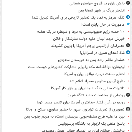
بارش باران در فاروج خراسان شمالی
انفجار بزرگ در شهر المخا یمن
تنگه هرمز به نماد یک تحقیر تاریخی برای آمریکا تبدیل شد!
ماموریت در حال پایان است!
۲۰ حمله رژیم صهیونیستی به درعا و قنیطره در یک هفته
خیزش مردم لبنان علیه دولت سازشکار و خائن
معترضان آرژانتینی پرچم آمریکا را پایین کشیدند
شکاف‌های عمیق در اسرائیل!
هشدار مقام ارشد یمن به عربستان سعودی
اردوغان: توافقنامه مکه پذیرای مشارکت کشورهای دوست است
ادعای بسنت درباره توافق ایران و آمریکا
نتایج آزمون مدارس سمپاد اعلام شد
تاثیرات منفی جنگ علیه ایران بر بازار کار آمریکا
رونمایی از مختصات جدید تنگۀ هرمز
روبیو در رأس فشار حداکثری آمریکا برای تغییر مسیر کوبا
تصویری از تمرینات ترابزون اسپور با حضور ساویچ، صلاح و اونانا
نبرد ما علیه طرح سلطه‌جویی عربستان است، نه مردم جنوب یمن
پاسخ منفی یک لژیونر به باشگاه پرسپولیس
درخشش جوانان ایران در المپیاد جهانی هوش مصنوعی