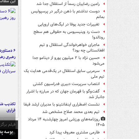
این مطالب
رامین رضاییان رسماً از استقلال جدا شد
دوست نداشتم با ذهن درگیر در پرسپولیس
بمانم
تغییرات جدید یوفا در لیگ‌های اروپایی
دست رد وینیسیوس به حقوقی هم سطح
رونالدو!
ماجرای خواهرخواندگی استقلال و تیم
افغانستانی چه بود؟
رهبری رهب
حسین نژاد با ۲ میلیون یورو از دینامو جدا
می‌شود
سرمربی سابق استقلال در یک‌قدمی هدایت یک
تیم ملی
انتصاب سرپرست دبیری فدراسیون کشتی
گفت‌وگو با قهرمان جهان که در مبارزه با اشرار
جانباز شد
تکذیب شای
نشست اضطراری اینفانتینو با مدیران ارشد فیفا
فراری
تیم بعدی محمد صلاح مشخص شد
روزنامه‌های ورزشی امروز چهارشنبه ۱۴ مرداد
فیلم برگزی
۱۴۰۵
بوسه‌ پ
طارمی مشتری معروف پیدا کرد