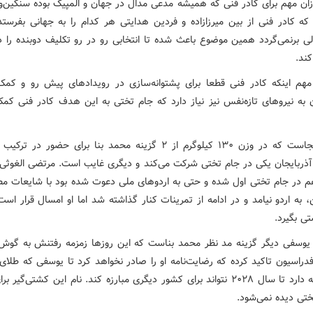
وزان مهم برای کادر فنی که همیشه مدعی مدال در جهان و المپیک بوده سنگین‌
که کادر فنی از بین میرزازاده و فردین هدایتی هر کدام را به جهانی بفرستد 
 برنمی‌گردد همین موضوع باعث شده تا انتخابی رو در رو تکلیف دوبنده را د
ند.
 مهم اینکه کادر فنی قطعا برای پشتوانه‌سازی در رویدادهای پیش رو و کمک
ن به نیروهای تازه‌نفس نیز نیاز دارد که جام تختی به این هدف کادر فنی کم
جالب اینجاست که در وزن ۱۳۰ کیلوگرم از ۲ گزینه محمد بنا برای حضور در
ذربایجان یکی در جام تختی شرکت می‌کند و دیگری غایب است. مرتضی الغوثی
 در جام تختی اول شده و حتی به اردوهای ملی دعوت شده بود با شایعات م
، به اردو نیامد و در ادامه از تمرینات کنار گذاشته شد اما او امسال قرار اس
ی بگیرد.
 یوسفی دیگر گزینه مد نظر محمد بناست که این روزها زمزمه رفتنش به گوش
دراسیون تاکید کرده که رضایت‌نامه او را صادر نخواهد کرد تا یوسفی که طلای 
در کارنامه دارد تا سال ۲۰۲۸ نتواند برای کشور دیگری مبارزه کند. نام این کشتی‌گی
ختی دیده نمی‌شود.