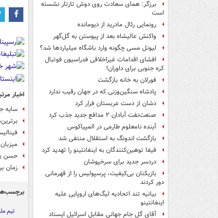
برزگر: همای سعادت روی دوش تارتار نشسته
است
رونمایی رئال مادرید از دیومانده
واکنش عالیشاه بعد از پیوستن به گل‌گهر
لیونل مسی چگونه وارد باشگاه میلیاردها شد؟
افشای اقدامات غیراخلاقی فدراسیون فوتبال
کره جنوبی برای داوران!
فورلان به خانه بازگشت
پادشاه سنگین‌وزنی که در جهان رقیب ندارد
اخبار مرتب
دشان از دست عربستان فرار کرد
سایه جن
صنعت‌نفت آبادان ۲ مدافع جدید جذب کرد
برترین‌
آینده نامعلوم طارمی در المپیاکوس
فینالیست‌های ۵ وزن ن
بازگشت اندونگ به استقلال منتفی شد
میزبان
فیفا توهین‌کنندگان به اینفانتینو را تهدید کرد
حسن یزد
دردسر جدید برای سرخپوشان
زمان بر
بازیکنان بی‌کیفیت، پرسپولیس را از قهرمانی
دور کردند
برچسب‌ها
بیانیه تند اتحادیه لیگ‌های اروپایی علیه
اینفانتینو
تیم مل
آقای گل جام جهانی مقابل اسرائیل ایستاد