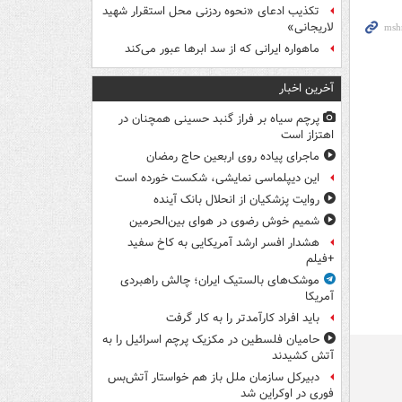
تکذیب ادعای «نحوه ردزنی محل استقرار شهید
لاریجانی»
ماهواره ایرانی که از سد ابرها عبور می‌کند
آخرین اخبار
پرچم سیاه بر فراز گنبد حسینی همچنان در
اهتزاز است
ماجرای پیاده روی اربعین حاج رمضان
این دیپلماسی نمایشی، شکست خورده است
روایت پزشکیان از انحلال بانک آینده
شمیم خوش رضوی در هوای بین‌الحرمین
هشدار افسر ارشد آمریکایی به کاخ سفید
+فیلم
موشک‌های بالستیک ایران؛ چالش راهبردی
آمریکا
باید افراد کارآمدتر را به کار گرفت
حامیان فلسطین در مکزیک پرچم اسرائیل را به
آتش کشیدند
دبیرکل سازمان ملل باز هم خواستار آتش‌بس
فوری در اوکراین شد