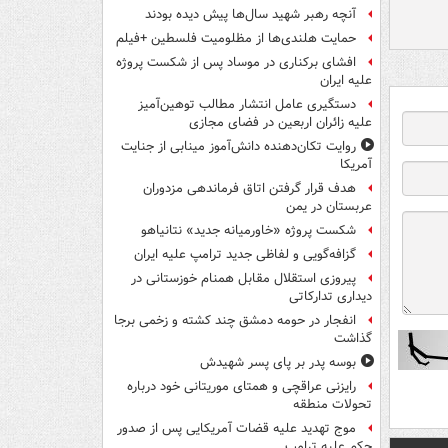
آنچه رهبر شهید سال‌ها پیش دیده بودند
حمایت هلندی‌ها از مظلومیت فلسطین +فیلم
افشای برکناری در موساد پس از شکست پروژه
علیه ایران
دستگیری عامل انتشار مطالب توهین‌آمیز
علیه زائران اربعین در فضای مجازی
روایت تکان‌دهنده دانش‌آموز مینابی از جنایت
آمریکا
هدف قرار گرفتن اتاق‌ فرماندهی مزدوران
عربستان در یمن
شکست پروژه «خاورمیانه جدید» نتانیاهو
گزافه‌گویی و لفاظی جدید ترامپ علیه ایران
پیروزی استقلال مقابل همنام خوزستانی در
دیداری تدارکاتی
انفجار در حومه دمشق چند کشته و زخمی برجا
گذاشت
بوسه‌ پدر بر پای پسر شهیدش
رایزنی عراقچی و همتای موریتانی خود درباره
تحولات منطقه
موج تهدید علیه قضات آمریکایی پس از صدور
حکم علیه ترامپ