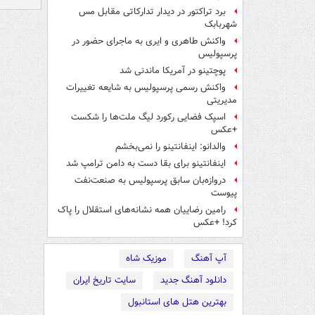
برد تراکتور در دیدار تدارکاتی مقابل مس
شهربابک
واکنش طاهری و ایری به ماجرای حضور در
پرسپولیس
پوچتینو در آمریکا ماندنی شد
واکنش رسمی پرسپولیس به شایعه تغییرات
مدیریتی
اسپک فضایی رکورد لیگ ملت‌ها را شکست
+عکس
والدانو: اینفانتینو را نمی‌بخشم
اینفانتینو برای بقا دست به دامن ترامپ شد
دروازه‌بان سابق پرسپولیس به صنعت‌نفت
پیوست
رامین رضاییان همه نشانه‌های استقلال را پاک
کرد! +عکس
آپ آهنگ
موزیک شاه
دانلود آهنگ جدید
سایت تاریخ ایران
بهترین هتل های استانبول