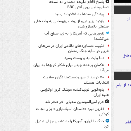
پاسخ قاطع ملیحه محمدی به نسخه
تسلیم‌طلبی روی آنتن BBC
پرشدگی سدها به ۵۸درصد رسید
بازدید وزیر نیرو از روند برق‌رسانی به واحدهای
صنعتی بازسازی‌شده
زنجیرهایی که آمریکا را به زیر سطح آب
می‌کشند!
تثبیت دستاوردهای نظامی ایران در مرزهای
غربی در سایه جنگ رمضان
تقلال
دانا وایت به بن‌بست رسید
«کمانِ پرنده» چینی برای شکار کروزها به ایران
می‌آید
۷۰ درصد از صهیونیست‌ها نگران سلامت
انتخابات هستند
یاوه‌گویی تولیدکننده موشک کروز اوکراینی
علیه ایران
حرم امیرالمومنین محیای آخر صفر شد
آخرین نبرد «داستان اسباب‌بازی» برای نجات
کودکی
جنگ با ایران، آمریکا را به دشمن جهان تبدیل
یام
کرد