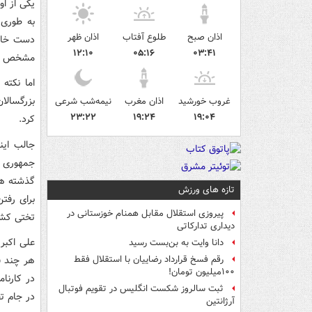
یکی از ا
به طوری 
اذان صبح
طلوع آفتاب
اذان ظهر
دست خالی
۱۲:۱۰
۰۵:۱۶
۰۳:۴۱
مشخص ک
اما نکته
بزرگسالا
غروب خورشید
اذان مغرب
نیمه‌شب شرعی
۲۳:۲۲
۱۹:۲۴
۱۹:۰۴
کرد.
جمهوری آ
گذشته هم
تازه های ورزش
برای رفتن
پیروزی استقلال مقابل همنام خوزستانی در
تختی کشت
دیداری تدارکاتی
علی اکبر
دانا وایت به بن‌بست رسید
هر چند ف
رقم فسخ قرارداد رضاییان با استقلال فقط
۱۰۰میلیون تومان!
ثبت سالروز شکست انگلیس در تقویم فوتبال
در جام ت
آرژانتین