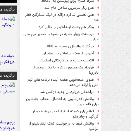
شرط صلاح برای پیوستن به الاتحاد
هرو رنار سرمربی ساحل عاج شد
برگزیده و
علی نعمتی شاگرد دژاگه در لیگ ستارگان قطر
شد
ونگر هم پشت اینفانتینو را خالی کرد
تورنمنت چهار جانبه در بصره با حضور تیم ملی
ایران
بازگشت والیبال روسیه به VNL
آخرین فرصت استقلال به رضاییان
حمله تند ف
انتخاب جذاب برای کاپیتانی استقلال
دروغگو، پَ
قرارداد یک میلیون دلاری بازیکن صدهزار
دلاری!
برگزیده 
علوی: قلعه‌نویی هفته آینده برنامه‌های تیم
ملی را ارائه می‌دهد
تراِشتگن دروازه‌بان جدید آژاکس شد
واکنش فدراسیون به احتمال انتخاب جانشین
برای قلعه‌نویی
اعلام رای کمیته استیناف در پرونده دیدار
گل‌گهر و چادرملو
پرچم سیاه
واکنش فیفا به درخواست کمک اینفانتینو از
همچنان در
ترامپ