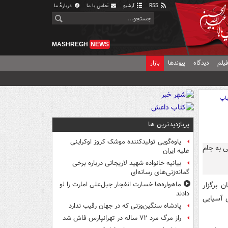
RSS
آرشیو
تماس با ما
دربارهٔ ما
MASHREGH
NEWS
یلم
دیدگاه
پیوندها
بازار
اپ
پربازدیدترین ها
یاوه‌گویی تولیدکننده موشک کروز اوکراینی
علیه ایران
بیانیه خانواده شهید لاریجانی درباره برخی
گمانه‌زنی‌های رسانه‌ای
۲۷ خرداد در کرمان برگزار
ماهواره‌ها خسارت انفجار جبل‌علی امارت را لو
دادند
ی آسیایی
پادشاه سنگین‌وزنی که در جهان رقیب ندارد
راز مرگ مرد ۷۲ ساله در تهرانپارس فاش شد