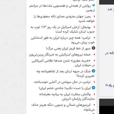
روایتی از همدلی و همسویی ملت‌ها در مراسم
اربعین
یمن: جهان به‌زودی صدای ناله سعودی‌ها را
خواهد شنید
یونیفل: ارتش اسرائیل در یک روز ۱۱۳ توپ به
جنوب لبنان شلیک کرده است
ترامپ: همه چیز درباره ایران به طور استثنایی
خوب پیش می‌رود
عبور از خط قرمز ایران یعنی مرگ!
حمله نیروهای اسرائیلی به خبرنگار پرس‌تی‌وی
«ضربه مغزی» شدن صدها نظامی آمریکایی
در حملات ایران
جنگ در جبهه لبنان بعد از تفاهم‌نامه چه
تغییری کرده؟
ترامپ در حال سوختن در آتشی خودساخته
موج بارش‌های تابستانه در راه ۱۱
ایران را تست نکنید! جاده‌ی خشم ایران!
واکنش سفارت ایران به بیانیه مغرضانه
نمایندگان پارلمان اتریش
کریدورهای شمالی و جنوبی تنگه هرمز حذف
می‌شوند