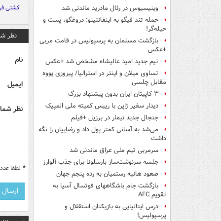
کشتی فر
وینیسیوس در رئال مادرید ماندنی شد
حمله تند فیگو به اینفانتینو: دروغگو، پَست‌ و
حیله‌گر!
نظر شم
بازگشت مسلمان به پرسپولیس در قامت مربی
+عکس
نام
تیم جدید امید عالیشاه مشخص شد +عکس
تساوی میلان و اینتر در استرالیا/ پیروزی یووه
مقابل چلسی
ایمیل
۳ کاپیتان ایران بدون پیشنهاد بزرگ
دیدار سفیر ژاپن با رییس کمیته ملی المپیک
نظر شما 
جنجال جدید نیمار در برزیل +فیلم
می‌شد به آسانی کمتر پول داد و رضاییان را نگه
داشت
سرمربی تیم ملی عراق ماندنی شد
جلسه سرنوشت‌ساز بارسلونا برای جذب آلوارز
*
لطفا عدد م
صعود هانیه رستمیان به رده پنجم جهان
بازگشت جام باشگاههای فوتسال آسیا به
تقویم AFC
درس ایتالیایی‌ به بازیکنان استقلال و
پرسپولیس!