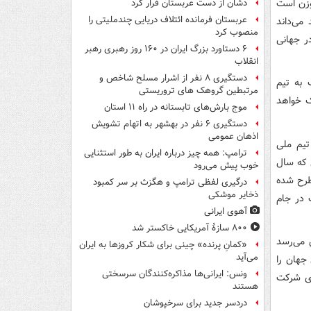
وزن است
دشان از دست عربستان فرار کرد
عربستان فرمانده ائتلاف دریایی چندملیتی را
می‌داند
منصوب کرد
ر جهانی
۶ دستاورد بزرگ ایران در ۱۶۰ روز رهبری رهبر
انقلاب
دستگیری ۸ نفر از اشرار مسلح شاخص و
 به تیم
مرتبطین گروهک های تروریستی
ک خواهد
موج بارش‌های تابستانه در راه ۱۱ استان
دستگیری ۶ نفر در بهشهر به اتهام تشویش
اذهان عمومی
 ترکیب تیم ملی
ترامپ: همه چیز درباره ایران به طور استثنایی
 که سال
خوب پیش می‌رود
طرح شده
درگیری لفظی ترامپ و هگزث بر سر کمبود
ذخایر موشکی
ت در جام
آهوی ایرانی
۸۰۰ سازۀ آمریکایی خاکستر شد
 می‌رسد
«کمانِ پرنده» چینی برای شکار کروزها به ایران
می‌آید
جهان را
ونس: ایرانی‌ها مذاکره‌کنندگان سرسختی
ر برای شرکت
هستند
دردسر جدید برای سرخپوشان