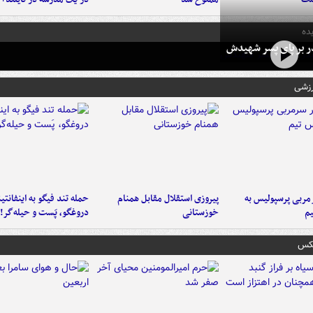
ده
در بر پای پسر شهیدش
رزشی
ربی پرسپولیس به
پیروزی استقلال مقابل همنام
حمله تند فیگو به اینفانتین
م
خوزستانی
دروغگو، پَست‌ و حیله‌گر!
عکس