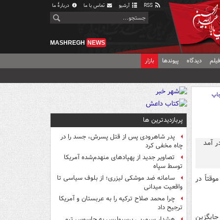
RSS
آرشیو
تماس با ما
دربارهٔ ما
MASHREGH
NEWS
یلم
دیدگاه
پیوندها
بازار
اپ
پربازدیدترین ها
پدر شاهرودی پس از قتل پسرش، جسد را در
چاه مخفی کرد
تصاویر جدید از پهپادهای منهدم‌شده آمریکا
توسط سپاه
قتاً در
سامانه ضد موشکی لیزری؛ از بلوف سیاسی تا
واقعیت میدانی
چرا محمد صلاح ترکیه را به عربستان و آمریکا
ترجیح داد
جایگزین
هشدار سرمربی پرسپولیس به جاسوس تیم