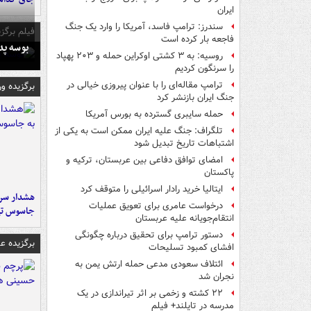
ایران
سندرز: ترامپ فاسد، آمریکا را وارد یک جنگ
فیلم برگزی
فاجعه بار کرده است
بوسه‌ پ
روسیه: به ۳ کشتی اوکراین حمله و ۲۰۳ پهپاد
را سرنگون کردیم
ترامپ مقاله‌ای را با عنوان پیروزی خیالی در
برگزیده و
جنگ ایران بازنشر کرد
حمله سایبری گسترده به بورس آمریکا
تلگراف: جنگ علیه ایران ممکن است به یکی از
اشتباهات تاریخ تبدیل شود
امضای توافق دفاعی بین عربستان، ترکیه و
پاکستان
ایتالیا خرید رادار اسرائیلی را متوقف کرد
هشدار سرم
درخواست عامری برای تعویق عملیات
جاسوس تی
انتقام‌جویانه علیه عربستان
دستور ترامپ برای تحقیق درباره چگونگی
برگزیده 
افشای کمبود تسلیحات
ائتلاف سعودی مدعی حمله ارتش یمن به
نجران شد
۲۲ کشته و زخمی بر اثر تیراندازی در یک
مدرسه در تایلند+ فیلم