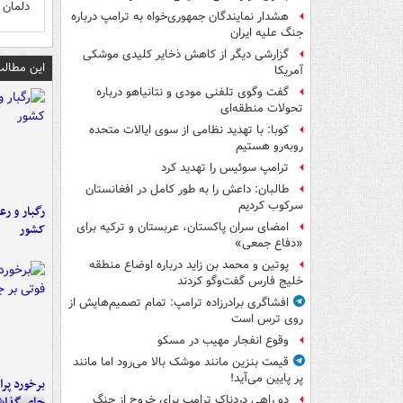
دلمان 
هشدار نمایندگان جمهوری‌خواه به ترامپ درباره
جنگ علیه ایران
گزارشی دیگر از کاهش ذخایر کلیدی موشکی
این مطالب
آمریکا
گفت وگوی تلفنی مودی و نتانیاهو درباره
تحولات منطقه‌ای
کوبا: با تهدید نظامی از سوی ایالات متحده
روبه‌رو هستیم
ترامپ سوئیس را تهدید کرد
طالبان: داعش را به طور کامل در افغانستان
سرکوب کردیم
رگبار و رع
امضای سران پاکستان، عربستان و ترکیه برای
کشور
«دفاع جمعی»
پوتین و محمد بن زاید درباره اوضاع منطقه
خلیج فارس گفت‌وگو کردند
افشاگری برادرزاده ترامپ: تمام تصمیم‌هایش از
روی ترس است
وقوع انفجار مهیب در مسکو
قیمت بنزین مانند موشک بالا می‌رود اما مانند
پر پایین می‌آید!
دو راهی دردناک ترامپ برای خروج از جنگ
جای گذا