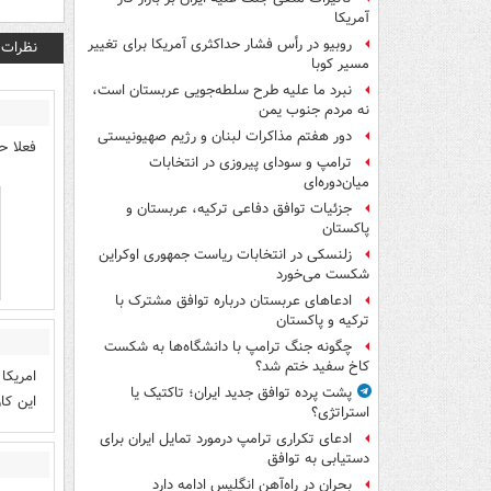
آمریکا
روبیو در رأس فشار حداکثری آمریکا برای تغییر
نظرات
مسیر کوبا
نبرد ما علیه طرح سلطه‌جویی عربستان است،
نه مردم جنوب یمن
دور هفتم مذاکرات لبنان و رژیم صهیونیستی
فعلا ح
ترامپ و سودای پیروزی در انتخابات
میان‌دوره‌ای
جزئیات توافق دفاعی ترکیه، عربستان و
پاکستان
زلنسکی در انتخابات ریاست جمهوری اوکراین
شکست می‌خورد
ادعاهای عربستان درباره توافق مشترک با
ترکیه و پاکستان
چگونه جنگ ترامپ با دانشگاه‌ها به شکست
کاخ سفید ختم شد؟
امریکا
پشت پرده توافق جدید ایران؛ تاکتیک یا
این کا
استراتژی؟
ادعای تکراری ترامپ درمورد تمایل ایران برای
دستیابی به توافق
بحران در راه‌آهن انگلیس ادامه دارد