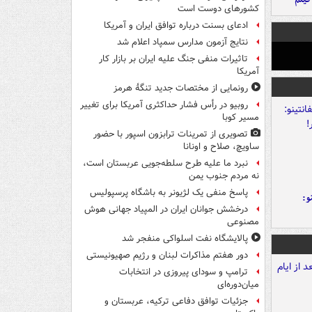
کشورهای دوست است
ادعای بسنت درباره توافق ایران و آمریکا
نتایج آزمون مدارس سمپاد اعلام شد
تاثیرات منفی جنگ علیه ایران بر بازار کار
آمریکا
رونمایی از مختصات جدید تنگۀ هرمز
روبیو در رأس فشار حداکثری آمریکا برای تغییر
مسیر کوبا
تصویری از تمرینات ترابزون اسپور با حضور
ساویچ، صلاح و اونانا
نبرد ما علیه طرح سلطه‌جویی عربستان است،
نه مردم جنوب یمن
پاسخ منفی یک لژیونر به باشگاه پرسپولیس
و:
درخشش جوانان ایران در المپیاد جهانی هوش
مصنوعی
پالایشگاه نفت اسلواکی منفجر شد
دور هفتم مذاکرات لبنان و رژیم صهیونیستی
ترامپ و سودای پیروزی در انتخابات
میان‌دوره‌ای
جزئیات توافق دفاعی ترکیه، عربستان و