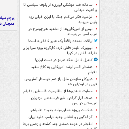
سامانه ضد موشکی لیزری؛ از بلوف سیاسی تا
واقعیت میدانی
ترامپ: فکر می‌کنم جنگ با ایران خیلی زود
پرچم سیاه
پایان می‌یابد
همچنان در
نیمی از آمریکایی‌ها از تشدید هرج‌ومرج در
غرب آسیا می‌ترسند
ایالات متحده واقعاً یک «ببر کاغذی» است!
نیویورک تایمز فاش کرد: کارگروه ویژه سیا برای
تفرقه افکنی در کوبا
کنترل کامل تنگه هرمز در دست ایران!
هشدار افسر ارشد آمریکایی به کاخ سفید
+فیلم
دبیرکل سازمان ملل باز هم خواستار آتش‌بس
فوری در اوکراین شد
حمایت هلندی‌ها از مظلومیت فلسطین +فیلم
هدف قرار گرفتن اتاق‌ فرماندهی مزدوران
عربستان در یمن
شکست پروژه «خاورمیانه جدید» نتانیاهو
گزافه‌گویی و لفاظی جدید ترامپ علیه ایران
انفجار در حومه دمشق چند کشته و زخمی برجا