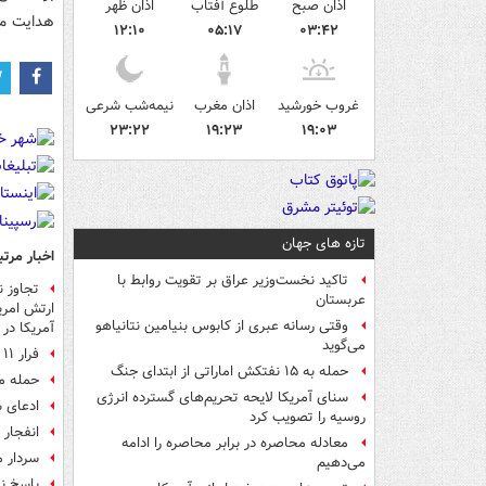
اذان صبح
طلوع آفتاب
اذان ظهر
هدایت می
۱۲:۱۰
۰۵:۱۷
۰۳:۴۲
غروب خورشید
اذان مغرب
نیمه‌شب شرعی
۲۳:۲۲
۱۹:۲۳
۱۹:۰۳
تازه های جهان
اخبار مرتب
تاکید نخست‌وزیر عراق بر تقویت روابط با
عربستان
ارتش امری
وقتی رسانه عبری از کابوس بنیامین نتانیاهو
آمریکا در
می‌گوید
فرار ۱۱ هواپیما از آسمان کویت با پاسخ موشکی ایران
حمله به ۱۵ نفتکش‌ اماراتی از ابتدای جنگ
حمله م
سنای آمریکا لایحه تحریم‌های گسترده انرژی
ادعای س
روسیه را تصویب کرد
انفجار 
معادله محاصره در برابر محاصره را ادامه
سردار م
می‌دهیم
پاسخ ن