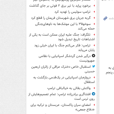
برخورد پراید با تیر برق ۲ فوتی بر جای گذاشت
ترامپ سوئیس را تهدید کرد
گربه جریان برق شهرستان فریمان را قطع کرد
سوخو۳۵ با این موشک‌ها به ناوهای‌جنگی
حمله می‌کند
تلگراف: جنگ علیه ایران ممکن است به یکی از
اشتباهات تاریخ تبدیل شود
ترامپ: فکر می‌کنم جنگ با ایران خیلی زود
پایان می‌یابد
درگیر شدن گردشگر اسپانیایی با نظامی
صهیونیست
استقبال خاص دخترک عراقی از زائران اربعین
 هدف مهم متعلق به
حسینی
 پنجم
دروازه‌بان اسپانیایی در یک‌قدمی بازگشت به
استقلال
واکنش بقائی به خیالبافی ترامپ
افشاگری برادرزاده ترامپ: تمام تصمیم‌هایش از
روی ترس است
امضای سران پاکستان، عربستان و ترکیه برای
«دفاع جمعی»