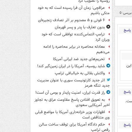
روسیه را تصویب کرد
عراقچی: زمان آن فرا رسیده است که به خود
بررسی: 0
متکی باشیم
۶ فوتی و ۵ مصدوم بر اثر تصادف زنجیره‌ای
بدون تعارف با پدر و پسر قهرمان
پاسخ
ترامپ التماس‌کننده توافقی است که خود
ویران کرد
معادله محاصره در برابر محاصره را ادامه
می‌دهیم
تحریم‌های جدید ضد ایرانی آمریکا
این
شاید روسیه، آمریکا را در ایران زمین‌گیر کند!
واکنش بقائی به خیالبافی ترامپ
اثر جدید کارتونیست سوری با عنوان مدیریت
جدید تنگه هرمز
پاسخ
راز قدرت ایران، امنیت پایدار و بومی آن است!
به تعویق افتادن پاسخ مقاومت عراق به تجاوز
ست.
اخیر آمریکایی سعودی
اظهارات وزیر خزانه‌داری آمریکا با مواضع قبلی
وی متناقض است
حکم دادگاه آمریکا برای توقف ساخت سالن
پاسخ
رقص ترامپ