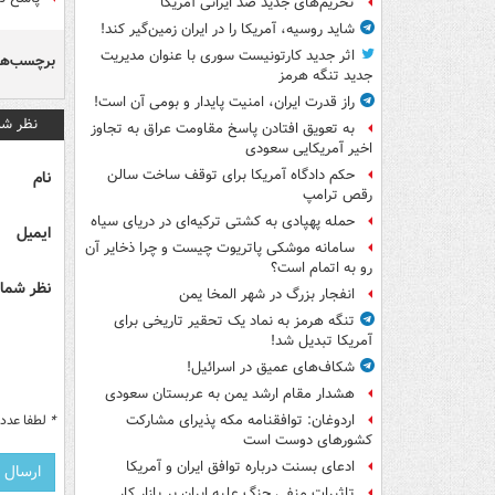
تحریم‌های جدید ضد ایرانی آمریکا
شاید روسیه، آمریکا را در ایران زمین‌گیر کند!
اثر جدید کارتونیست سوری با عنوان مدیریت
برچسب‌ها
جدید تنگه هرمز
راز قدرت ایران، امنیت پایدار و بومی آن است!
نظر شم
به تعویق افتادن پاسخ مقاومت عراق به تجاوز
اخیر آمریکایی سعودی
حکم دادگاه آمریکا برای توقف ساخت سالن
نام
رقص ترامپ
حمله پهپادی به کشتی ترکیه‌ای در دریای سیاه
ایمیل
سامانه موشکی پاتریوت چیست و چرا ذخایر آن
رو به اتمام است؟
نظر شما 
انفجار بزرگ در شهر المخا یمن
تنگه هرمز به نماد یک تحقیر تاریخی برای
آمریکا تبدیل شد!
شکاف‌های عمیق در اسرائیل!
هشدار مقام ارشد یمن به عربستان سعودی
*
لطفا عدد م
اردوغان: توافقنامه مکه پذیرای مشارکت
کشورهای دوست است
ادعای بسنت درباره توافق ایران و آمریکا
تاثیرات منفی جنگ علیه ایران بر بازار کار