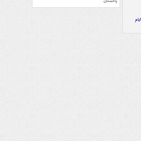
پاکستان
یام