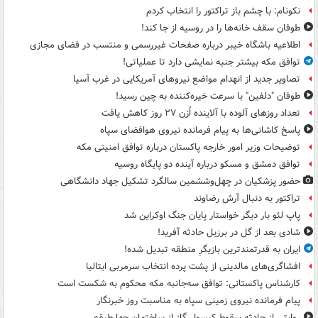
نکونام: با چشم باز تراکتور را انتخاب کردم
طوفان سقف خانه‌ها را در روسیه از جا ‌کند!
اطلاعیه باشگاه خیبر درباره صفحات غیررسمی و منتسب در فضای مجازی
توافق مکه بیشتر جنبه نمایشی دارد تا عملیاتی!
تصاویر جدید از انهدام مواضع نیروهای آمریکایی در غرب آسیا
طوفان "دلفین" با سرعت خیره‌کننده به چین رسید!
تعداد روزهای آلوده با آلاینده اُزن ۲۷ روز کاهش یافت
پاسخ کاشانی‌ها به پیام فرمانده نیروی هوافضای سپاه
توضیحات وزیر امور خارجه پاکستان درباره توافق امنیتی مکه
توافق دمشق و مسکو درباره آینده دو پایگاه روسیه
حضور پزشکیان در چهل‌وششمین سالگرد تشکیل جهاد دانشگاهی
تراکتور به دنبال آرش رضاوند
پاپ لئو بار دیگر خواستار پایان جنگ اوکراین شد
شادی بعد از گل در برزیل حادثه آفرید!
ایران به قدرتمندترین بازیگرِ منطقه تبدیل شده!
افشاگری‌های مالدینی از پشت پرده انتخاب سرمربی ایتالیا
کارشناس پاکستانی: توافق سه‌جانبه مکه محکوم به شکست است
پیام فرمانده نیروی زمینی سپاه به مناسبت روز خبرنگار
روایتی از حادثه سقوط کپسول گاز از ساختمان چهارطبقه