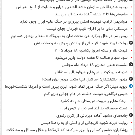
بیانیه شدیداللحن سازمان حشد الشعبی عراق و حمایت از فالح الفیاض
خاموشی‌ها تا ۲ هفته آینده به حداقل می‌رسد
مرشایمر: ترامپ فهمیده امکان پیروزی در جنگ علیه ایران وجود ندارد
درستکار: بنای ما بر اخراج نایب قهرمان جهان نیست
روس‌اتم: در حال بازگرداندن متخصصان به نیروگاه هسته‌ای بوشهر هستیم
روایت فرزند شهید لاریجانی از واکنش پدرش به ردصلاحیتش
قیمت طلا و سکه امروز یکشنبه ۱۸ مرداد ۱۴۰۵
سود سهام عدالت تا هفته دولت واریز می‌شود
نشست علنی مجازی ۱۸ مرداد ماه مجلس
هزینه باورنکردنی تیم‌های غیرفوتبالی استقلال
مزدور اینترنشنال: اسرائیل تنها متحد مردم ایران است!
دیوید میلر: اگر جنگ امروز تمام شود، ایران پیروز است و آمریکا شکست‌خورده!
دنیس درگاهی: دوست داشتم در جام جهانی بازی کنم
موشک‌های پاتریوت عربستان هم ته‌ کشید
تست مخفیانه پدافند اسرائیل از ترس ایران
جاده‌های مشهد آماده میزبانی از زائران رضوی
روایت فرزند شهید لاریجانی از واکنش او به ردصلاحیتش
پزشکیان: دشمن کسانی را ترور می‌کنند که گره‌گشا و حلال مسائل و مشکلات