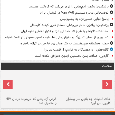
جامعه ما هستند
پزشکیان: دشمن آدم‌هایی را ترور می‌کند که گره‌گشا هستند
توضیحاتی درباره سیستم Van VAR در فوتبال ایران
پاسخ نهایی حسین‌نژاد به پرسپولیس
پزشکیان: برادران ما در نیروهای مسلح کاری کردند کارستان
مخالفت نتانیاهو با طرح ۱۵ ماده ای غزه و تکرار لفاظی علیه ایران
تصاویری از عملیات بزرگ و دقیق یمنی ها علیه دشمن سعودی در المخا+فیلم
حمله وحشیانه صهیونیست به یک فعال زن خارجی در کرانه باختری
گلایه‌های رای دهندگان به ترامپ از قیمت بنزین!
گاردین: حملات یمن نخستین آزمون «توافق مکه» است
سلامت
حذف لبنیات چه بلایی سر بیماران
قرص آزمایشی که می‌تواند درمان HIV
عل
کلیوی می آورد
را متحول کند
قل