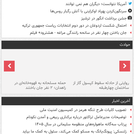
آمریکا نتوانست؛ دیگران هم نمی توانند
سرنگون‌کردن پهپاد اوکراینی با آتش رگبار روس‌ها
جشن برداشت انگور در ترشیز
احتمال شکست اردوغان در دور دوم انتخابات ریاست جمهوری ترکیه
جان باختن چهار نفر در سانحه رانندگی مراغه - هشترود+ فیلم
حوادث
روایتی از حادثه سقوط کپسول گاز از
حمله مسلحانه به قهوه‌خانه‌ای در
عا
ساختمان چهارطبقه
زاهدان؛ ۲ نفر جان باختند
دس
آخرین اخبار
تصویب کلیات طرح تنگه هرمز در کمیسیون امنیت ملی
توضیحات مدیرعامل تراکتور درباره برکناری ربیعی و آمدن نکونام
پرتاب سه‌گانه ماهواره‌های منظومه سلیمانی در سال ۱۴۰۵
زلنسکی: پیونگ‌یانگ به مسکو کمک می‌کند، سئول به کمک ما بیاید