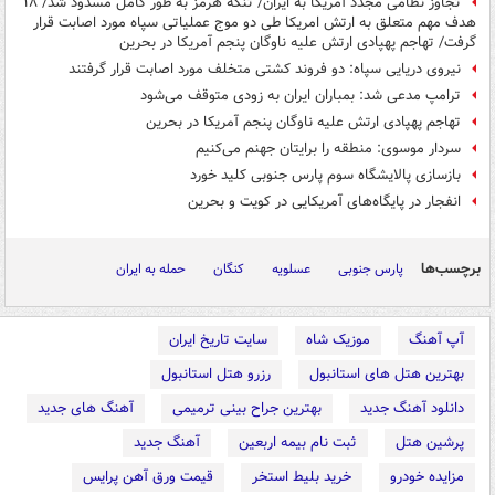
تجاوز نظامی مجدد آمریکا به ایران/ تنگه هرمز به طور کامل مسدود شد/ ۱۸
هدف مهم متعلق به ارتش امریکا طی دو موج عملیاتی سپاه مورد اصابت قرار
گرفت/ تهاجم پهپادی ارتش علیه ناوگان پنجم آمریکا در بحرین
نیروی دریایی سپاه: دو فروند کشتی متخلف مورد اصابت قرار گرفتند
ترامپ مدعی شد: بمباران ایران به زودی متوقف می‌شود
تهاجم پهپادی ارتش علیه ناوگان پنجم آمریکا در بحرین
سردار موسوی: منطقه را برایتان جهنم می‌کنیم
بازسازی پالایشگاه سوم پارس جنوبی کلید خورد
انفجار در پایگاه‌های آمریکایی در کویت و بحرین
برچسب‌ها
پارس جنوبی
عسلویه
کنگان
حمله به ایران
آپ آهنگ
موزیک شاه
سایت تاریخ ایران
بهترین هتل های استانبول
رزرو هتل استانبول
دانلود آهنگ جدید
بهترین جراح بینی ترمیمی
آهنگ های جدید
پرشین هتل
ثبت نام بیمه اربعین
آهنگ جدید
مزایده خودرو
خرید بلیط استخر
قیمت ورق آهن پرایس