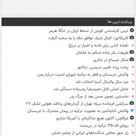
پربازدیدترین ها
ترس کارشناس کویتی از تسلط ایران بر تنگۀ هرمز
کاریکاتور/ کمال شرف توافق مکه را به سخره گرفت
نقشه کشی برای فتنه و اصرار بر دروغ
طبیعت بکر جاده اسالم به خلخال
شکار تمساح در مالزی
پشت پرده تغییر سرمربی تراکتور
واکنش عربستان و قطر به بیانیه شورای امنیت درباره یمن
مرد سال والیبال آسیا انتخاب شد
عامل اصلی قتل حمیدرضا رجب‌زاده دستگیر شد
نخستین تصویر مسی بعد از مرگ پدر
سرکشی فرمانده سپاه تهران از گردان‌های پدافند هوایی لشکر ۲۷
واکنش کنایه‌آمیز به عضویت ترکیه در پیمان مشترک با عربستان
عراقچی: اکنون هیچ مذاکره‌ای با آمریکا نداریم
رویای اف-۳۵ ترکیه در بن‌بست
راز عبور مخفی جنگنده‌های ایرانی از چشم دشمن