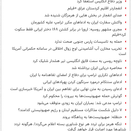
وزیر دفاع انگلیس استعفا کرد
انفجاردر اقلیم کردستان عراق +فیلم
صدای انفجار در بخش هایی از هرمزگان شنیده شد
واکنش سفارت ایران به ادعاهای مکرر ترامپ علیه کشورمان
مجری مشهور روسیه: اروپا در برابر کشتن ۱۶۸ دختر ایرانی فقط سکوت
کرد+فیلم
حمله به تاسیسات پارس جنوبی صحت ندارد
تخریب مخازن آب آشامیدنی اوج زوال اخلاقی در سامانه حکمرانی آمریکا
است
ناوچه روسی به سمت قایق انگلیسی تیر هشدار شلیک کرد
محاصره دریایی ایران برداشته شد
ادعاهای تکراری ترامپ برای دفاع از امضای تفاهنامه با ایران
ادعای سنتکام درمورد سرنگون کردن پهپادهای ایرانی
ادعای رسیدن به متن نهایی برای تفاهم بین ایران و آمریکا خبرسازی است
گوترش حمله صهیونیست‌ها به بیروت را محکوم کرد
ترامپ مدعی شد: بمباران ایران به زودی متوقف می‌شود
۷ دلیل شکست مذاکرات مستقیم لبنان و رژیم صهیونیستی کدامند؟
حنظله: صهیونیست‌ها به پناهگاه بروند
تنگه هرمز برای تردد هر نوع شناوری بسته اعلام می‌گردد/ هرگونه تردد
شناورها مورد اصابت قرار خواهد گرفت