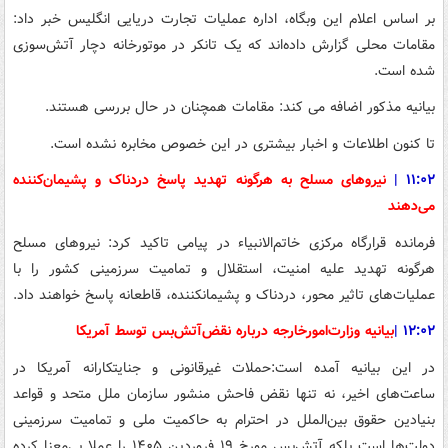
بر اساس اعلام این وبگاه، اداره عملیات تجارت دریایی انگلیس خبر داد:
مقامات محلی گزارش داده‌اند که یک تانکر در موتورخانه دچار آتش‌سوزی
شده است.
بیانیه مذکور اضافه می کند: مقامات همچنان در حال بررسی هستند.
تا کنون اطلاعات و اخبار بیشتری در این خصوص مخابره نشده است.
۱۱:۰۲
|
نیروهای مسلح به هرگونه تهدید پاسخ دردناک و پشیمان‌کننده
می‌دهند
فرمانده قرارگاه مرکزی خاتم‌الانبیاء در پیامی تاکید کرد: نیروهای مسلح
هرگونه تهدید علیه امنیت، استقلال و تمامیت سرزمینی کشور را با
عملیات‌های تاثیر محور، دردناک و پشیمانکننده، قاطعانه پاسخ خواهند داد.
۱۲:۰۲
|
بیانیه وزارت‌‎امورخارجه درباره نقض‌آتش‌بس توسط آمریکا
در این بیانیه آمده است:حملات غیرقانونی و جنایتکارانه آمریکا در
ساعت‌های اخیر، نه تنها نقض فاحش منشور سازمان ملل متحد و قواعد
بنیادین حقوق بین‌الملل در احترام به حاکمیت ملی و تمامیت سرزمینی
دولت‌ها است بلکه آتش‌بس مورخ ۱۹ فروردین ۱۴۰۵ را عملا بی‌معنا کرده