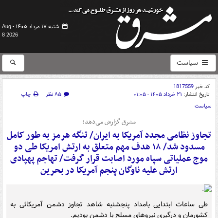
شنبه ۱۷ مرداد ۱۴۰۵ -
Aug
8 2026
سیاست
کد خبر
1817559
تاریخ انتشار:
۲۱ خرداد ۱۴۰۵ - ۰۱:۰۵
۸۵ نظر
چاپ
سیاست
مشرق گزارش می‌دهد؛
تجاوز نظامی مجدد آمریکا به ایران/ تنگه هرمز به طور کامل
مسدود شد/ ۱۸ هدف مهم متعلق به ارتش امریکا طی دو
موج عملیاتی سپاه مورد اصابت قرار گرفت/ تهاجم پهپادی
ارتش علیه ناوگان پنجم آمریکا در بحرین
طی ساعات ابتدایی بامداد پنجشنبه شاهد تجاوز دشمن آمریکائی به
کشورمان و درگیری نیروهای مسلح با دشمن بودیم.