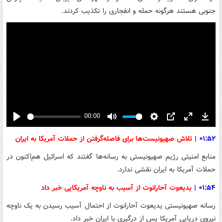
جنوبی هستند هرگونه حمله و انفجاری را تکذیب کردند.
00:00
Play
Mute
Settings
PIP
Enter
Down
fullscreen
۰۱:۵۲
|
تلاش صهیونیست‌ها برای فاصله‌گرفتن از حملات آمریکا به ایران
منابع امنیتی رژیم صهیونیستی به رسانه‌ها گفتند که اسرائیل هم‌اکنون در
حملات آمریکا به ایران نقشی ندارد.
۰۱:۵۴
|
یدیعوت آحارانوت از آسیب به ناوچه آمریکایی خبر داد
رسانه صهیونیستی یدیعوت آحارانوت از احتمال آسیب رسیدن به یک ناوچه
نیروی دریایی آمریکا پس از درگیری با ایران خبر داد.