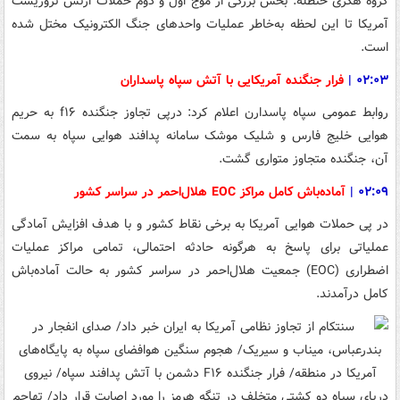
گروه هکری حنظله: بخش بزرگی از موج اول و دوم حملات ارتش تروریست
آمریکا تا این لحظه به‌خاطر عملیات واحدهای جنگ الکترونیک مختل شده
است.
۰۲:۰۳
|
فرار جنگنده آمریکایی با آتش سپاه پاسداران
روابط عمومی سپاه پاسدارن اعلام کرد: درپی تجاوز جنگنده f۱۶ به حریم
هوایی خلیج فارس و شلیک موشک سامانه پدافند هوایی سپاه به سمت
آن، جنگنده متجاوز متواری گشت.
۰۲:۰۹
|
آماده‌باش کامل مراکز EOC هلال‌احمر در سراسر کشور
در پی حملات هوایی آمریکا به برخی نقاط کشور و با هدف افزایش آمادگی
عملیاتی برای پاسخ به هرگونه حادثه احتمالی، تمامی مراکز عملیات
اضطراری (EOC) جمعیت هلال‌احمر در سراسر کشور به حالت آماده‌باش
کامل درآمدند.