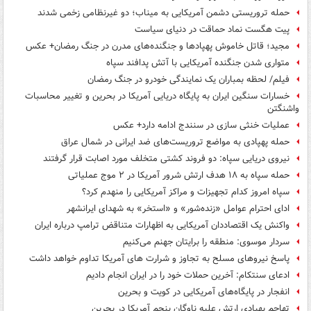
حمله تروریستی دشمن آمریکایی به میناب؛ دو غیرنظامی زخمی شدند
پیت هگست نماد حماقت در دنیای سیاست
مجید؛ قاتل خاموش پهپادها و جنگنده‌های مدرن در جنگ رمضان+ عکس
متواری شدن جنگنده آمریکایی با آتش پدافند سپاه
فیلم/ لحظه بمباران یک نمایندگی خودرو در جنگ رمضان
خسارات سنگین ایران به پایگاه‌ دریایی آمریکا در بحرین و تغییر محاسبات
واشنگتن
عملیات خنثی سازی در سنندج ادامه دارد+ عکس
حمله پهپادی به مواضع تروریست‌های ضد ایرانی در شمال عراق
نیروی دریایی سپاه: دو فروند کشتی متخلف مورد اصابت قرار گرفتند
حمله سپاه به ۱۸ هدف ارتش شرور آمریکا در ۲ موج عملیاتی
سپاه امروز کدام تجهیزات و مراکز آمریکایی را منهدم کرد؟
ادای احترام عوامل «زنده‌شور» و «استخر» به شهدای ایرانشهر
واکنش یک اقتصاددان آمریکایی به اظهارات متناقض ترامپ درباره ایران
سردار موسوی: منطقه را برایتان جهنم می‌کنیم
پاسخ نیروهای مسلح به تجاوز و شرارت های آمریکا تداوم خواهد داشت
ادعای سنتکام: آخرین حملات خود را در ایران انجام دادیم
انفجار در پایگاه‌های آمریکایی در کویت و بحرین
تهاجم پهپادی ارتش علیه ناوگان پنجم آمریکا در بحرین