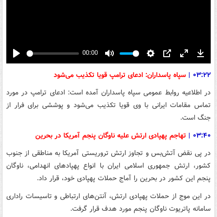
00:00
Play
Mute
Settings
PIP
Enter
Down
fullscreen
۰۳:۲۲
|
سپاه پاسداران: ادعای ترامپ قویا تکذیب می‌شود
در اطلاعیه روابط عمومی سپاه پاسداران آمده است: ادعای ترامپ در مورد
تماس مقامات ایرانی با وی قویا تکذیب می‌شود و پوششی برای فرار از
جنگ است.
۰۳:۴۰
|
تهاجم پهپادی ارتش علیه ناوگان پنجم آمریکا در بحرین
در پی نقض آتش‌بس و تجاوز ارتش تروریستی آمریکا به مناطقی از جنوب
کشور، ارتش جمهوری اسلامی ایران با انواع پهپادهای انهدامی، ناوگان
پنجم این کشور در بحرین را آماج حملات پهپادی خود، قرار داد.
در این موج از حملات پهپادی ارتش، آنتن‌های ارتباطی و تاسیسات راداری
سامانه پاتریوت ناوگان پنجم مورد هدف قرار گرفت.