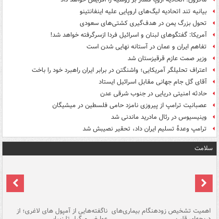
بیانیه تند اتحادیه لیگ‌های اروپایی علیه اینفانتینو
تحول بزرگ یمن در هدف‌گیری کشتی‌های سعودی
آمریکا: گفتگوهای لبنان و اسرائیل فردا ازسرگرفته خواهد شد!
تفاهم ایران و عمان در آستانه نهایی شدن است
وزیر صمت عازم قرقیزستان شد
اعتراف تحلیلگر آمریکایی؛ واشنگتن در برابر ایران راهبرد خود را باخت
آقای گل جام جهانی مقابل اسرائیل ایستاد
حادثه امنیتی دریایی در جنوب شرقی عدن
عصبانیت ترامپ از پیروزی نامزد حامی فلسطین در میشیگان
وینیسیوس در رئال مادرید ماندنی شد
ترامپ وعدۀ تسلیم ایران داد، تحقیر نصیبش شد
سلامت
اهمیت تشخیص زودهنگام بیماری‌های
ناگفته‌هایی از آمپول های لاغری؛ از
دریچه‌ای قلب
عوارض مرگبار تا زیبایی
تا