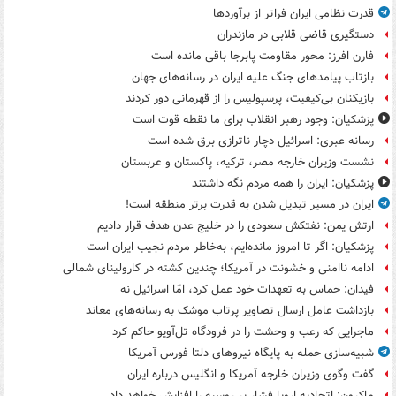
قدرت نظامی ایران فراتر از برآوردها
دستگیری قاضی قلابی در مازندران
فارن افرز: محور مقاومت پابرجا باقی مانده است
بازتاب پیامدهای جنگ علیه ایران در رسانه‌های جهان
بازیکنان بی‌کیفیت، پرسپولیس را از قهرمانی دور کردند
پزشکیان: وجود رهبر انقلاب برای ما نقطه قوت است
رسانه عبری: اسرائیل دچار ناترازی برق شده است
نشست وزیران خارجه مصر، ترکیه، پاکستان و عربستان
پزشکیان: ایران را همه مردم نگه داشتند
ایران در مسیر تبدیل شدن به قدرت برتر منطقه است!
ارتش یمن: نفتکش سعودی را در خلیج عدن هدف قرار دادیم
پزشکیان: اگر تا امروز مانده‌ایم، به‌خاطر مردم نجیب ایران است
ادامه ناامنی و خشونت در آمریکا؛ چندین کشته در کارولینای شمالی
فیدان: حماس به تعهدات خود عمل کرد، امّا اسرائیل نه
بازداشت عامل ارسال تصاویر پرتاب موشک به رسانه‌های معاند
ماجرایی که رعب و وحشت را در فرودگاه تل‌آویو حاکم کرد
شبیه‌سازی حمله به پایگاه نیروهای دلتا فورس آمریکا
گفت وگوی وزیران خارجه آمریکا و انگلیس درباره ایران
ماکرون: اتحادیه اروپا فشار بر روسیه را افزایش خواهد داد