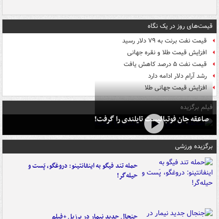
قیمت‌های روز در یک نگاه
قیمت نفت برنت به ۷۹ دلار رسید
افزایش قیمت طلا و نقره جهانی
قیمت نفت ۵ درصد کاهش یافت
رشد آرام دلار ادامه دارد
افزایش قیمت جهانی طلا
فیلم برگزیده
صاعقه جان فوتبالیست تایلندی را گرفت!
برگزیده ورزشی
حمله تند فیگو به اینفانتینو: دروغگو، پَست‌ و
حیله‌گر!
جنجال جدید نیمار در برزیل +فیلم