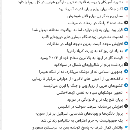
نشریه آمریکایی: روسیه قدرتمندترین ناوگان هوایی در کل اروپا را دارد
آغاز جنگ ایران برای پایان قدرت آمریکا بود
سناریوی بلاگر زن برای قتل شوهرش
مشاهده ۴ پلنگ در ارتفاعات میناب
قرار بود ایران به زانو درآید، اما به ابرقدرت منطقه تبدیل شد!
اهمیت تشخیص زودهنگام بیماری‌های دریچه‌ای قلب
افزایش مجدد قیمت بنزین نتیجه ابهام در مذاکرات
به یاد آن روز که به زیارت کربلا رفتی!
قیمت گاز در اروپا به بالاترین سطح خود از ۲۰۲۳ رسید
برداشت برنج از شالیزارهای شمال در سوادکوه
جمهوری اسلامی نه از موشک می‌گذرد، نه از تنگه هرمز!
ناگفته‌هایی از آمپول های لاغری؛ از عوارض مرگبار تا زیبایی
کشورهای عربی از رویارویی و جنگ با ایران می‌ترسند!
تجهیز موشکهای سپاه به نفس اژدها+عکس
پایان تلخ یک نزاع خانوادگی در دورود
افزایش بی‌سابقه سرقت سوخت در انگلیس
پرواز بالگردها و پهپادهای شناسایی اسرائیل بر فراز سوریه
یک صهیونیست به جرم اعتراض به نتانیاهو زندانی شد
واکنش کمال شرف به پاسخ کوبنده یمن به عربستان سعودی