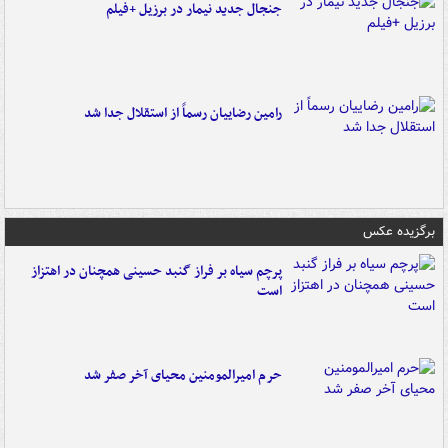
جنجال جدید نیمار در برزیل +فیلم
رامین رضاییان رسماً از استقلال جدا شد
برگزیده عکس
پرچم سیاه بر فراز گنبد حسینی همچنان در اهتزاز
است
حرم امیرالمومنین محیای آخر صفر شد