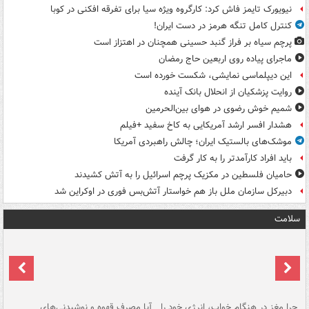
نیویورک تایمز فاش کرد: کارگروه ویژه سیا برای تفرقه افکنی در کوبا
کنترل کامل تنگه هرمز در دست ایران!
پرچم سیاه بر فراز گنبد حسینی همچنان در اهتزاز است
ماجرای پیاده روی اربعین حاج رمضان
این دیپلماسی نمایشی، شکست خورده است
روایت پزشکیان از انحلال بانک آینده
شمیم خوش رضوی در هوای بین‌الحرمین
هشدار افسر ارشد آمریکایی به کاخ سفید +فیلم
موشک‌های بالستیک ایران؛ چالش راهبردی آمریکا
باید افراد کارآمدتر را به کار گرفت
حامیان فلسطین در مکزیک پرچم اسرائیل را به آتش کشیدند
دبیرکل سازمان ملل باز هم خواستار آتش‌بس فوری در اوکراین شد
سلامت
ت
چرا مغز در هنگام خواب، انرژی خود را
آیا مصرف قهوه و نوشیدنی‌های
چر