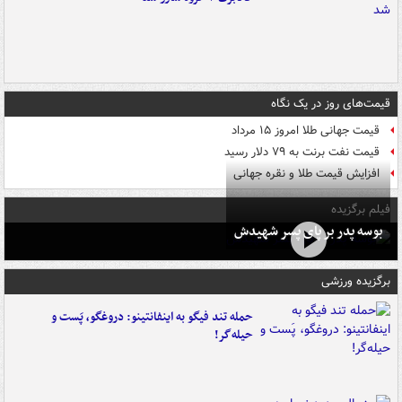
قیمت‌های روز در یک نگاه
قیمت جهانی طلا امروز ۱۵ مرداد
قیمت نفت برنت به ۷۹ دلار رسید
افزایش قیمت طلا و نقره جهانی
فیلم برگزیده
بوسه‌ پدر بر پای پسر شهیدش
برگزیده ورزشی
حمله تند فیگو به اینفانتینو: دروغگو، پَست‌ و
حیله‌گر!