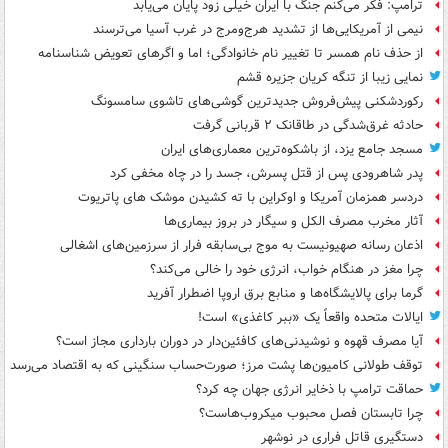
ترامپ: فکر می‌کنم جنگ با ایران خیلی زود پایان می‌یابد
نیمی از آمریکایی‌ها از تشدید هرج‌ومرج در غرب آسیا می‌ترسند
از حذف نام همسر تا تغییر نام خانوادگی؛ اما و اگرهای تعویض شناسنامه
نمایی زیبا از تنگه کریان جزیره قشم
رکوردشکنی پیش‌فروش جدیدترین گوشی‌های تاشوی سامسونگ
حادثه غرق‌شدگی در طاقانک ۲ قربانی گرفت
مسجد جامع یزد، از باشکوه‌ترین معماری‌های ایران
پدر شاهرودی پس از قتل پسرش، جسد را در چاه مخفی کرد
دردسر همزمان آمریکا و اوکراین با ته کشیدن موشک های پاتریوت
آثار مخرب مصرف الکل و سیگار در بروز بیماری‌ها
اذعان رسانه صهیونیست به موج بی‌سابقه فرار از سرزمین‌های اشغالی
چرا مغز در هنگام خواب، انرژی خود را خالی می‌کند؟
گرما برای پالایشگاه‌ها و منابع برق اروپا اضطرار آفرید
ایالات متحده واقعاً یک «ببر کاغذی» است!
آیا مصرف قهوه و نوشیدنی‌های کافئین‌دار در دوران بارداری مجاز است؟
توقف طولانی کامیون‌ها پشت مرز؛ صورت‌حساب سنگینی که به اقتصاد می‌رسد
حماقت ترامپ با ذخایر انرژی جهان چه کرد؟
چرا تابستان فصل محبوب میکروب‌هاست؟
دستگیری قاتل فراری در نوشهر