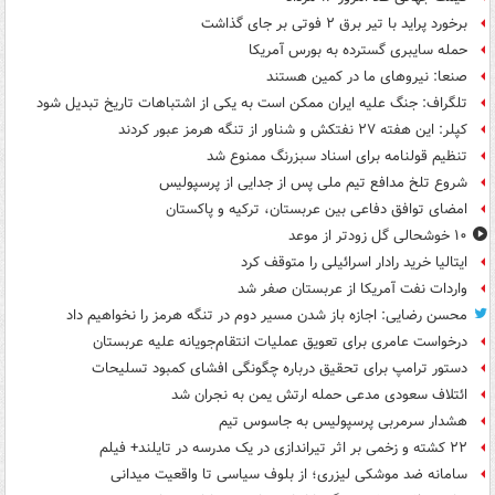
برخورد پراید با تیر برق ۲ فوتی بر جای گذاشت
حمله سایبری گسترده به بورس آمریکا
صنعا: نیروهای ما در کمین‌ هستند
تلگراف: جنگ علیه ایران ممکن است به یکی از اشتباهات تاریخ تبدیل شود
کپلر: این هفته ۲۷ نفتکش و شناور از تنگه هرمز عبور کردند
تنظیم قولنامه برای اسناد سبزرنگ ممنوع شد
شروع تلخ مدافع تیم ملی پس از جدایی از پرسپولیس
امضای توافق دفاعی بین عربستان، ترکیه و پاکستان
۱۰ خوشحالی گل زودتر از موعد
ایتالیا خرید رادار اسرائیلی را متوقف کرد
واردات نفت آمریکا از عربستان صفر شد
محسن رضایی: اجازه باز شدن مسیر دوم در تنگه هرمز را نخواهیم داد
درخواست عامری برای تعویق عملیات انتقام‌جویانه علیه عربستان
دستور ترامپ برای تحقیق درباره چگونگی افشای کمبود تسلیحات
ائتلاف سعودی مدعی حمله ارتش یمن به نجران شد
هشدار سرمربی پرسپولیس به جاسوس تیم
۲۲ کشته و زخمی بر اثر تیراندازی در یک مدرسه در تایلند+ فیلم
سامانه ضد موشکی لیزری؛ از بلوف سیاسی تا واقعیت میدانی