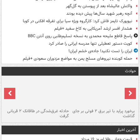
واکنش عالیشاه بعد از پیوستن به گل‌گهر
آنچه رهبر شهید سال‌ها پیش دیده بودند
نیویورک تایمز فاش کرد: کارگروه ویژه سیا برای تفرقه افکنی در کوبا
هشدار افسر ارشد آمریکایی به کاخ سفید +فیلم
پاسخ قاطع ملیحه محمدی به نسخه تسلیم‌طلبی روی آنتن BBC
کویت دستور تعطیلی تنها مدرسه ایرانی را صادر کرد
ایران را تست نکنید! جاده‌ی خشم ایران!
حمله کوبنده نیروهای مسلح یمن به مواضع مزدوران سعودی +فیلم
حوادث
برخورد پراید با تیر برق ۲ فوتی بر جای
حادثه غرق‌شدگی در طاقانک ۲ قربانی
پد
گذاشت
گرفت
جس
آخرین اخبار
قیمت جهانی طلا امروز ۱۶ مرداد