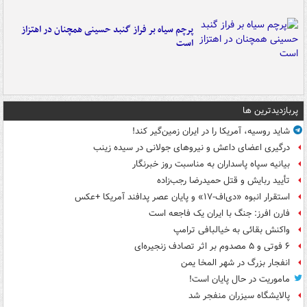
پرچم سیاه بر فراز گنبد حسینی همچنان در اهتزاز
است
پربازدیدترین ها
شاید روسیه، آمریکا را در ایران زمین‌گیر کند!
درگیری اعضای داعش و نیروهای جولانی در سیده زینب
بیانیه سپاه پاسداران به مناسبت روز خبرنگار
تأیید ربایش و قتل حمیدرضا رجب‌زاده
استقرار انبوه «دی‌اف‑۱۷» و پایان عصر پدافند آمریکا +عکس
فارن افرز: جنگ با ایران یک فاجعه است
واکنش بقائی به خیالبافی ترامپ
۶ فوتی و ۵ مصدوم بر اثر تصادف زنجیره‌ای
انفجار بزرگ در شهر المخا یمن
ماموریت در حال پایان است!
پالایشگاه سیزران منفجر شد