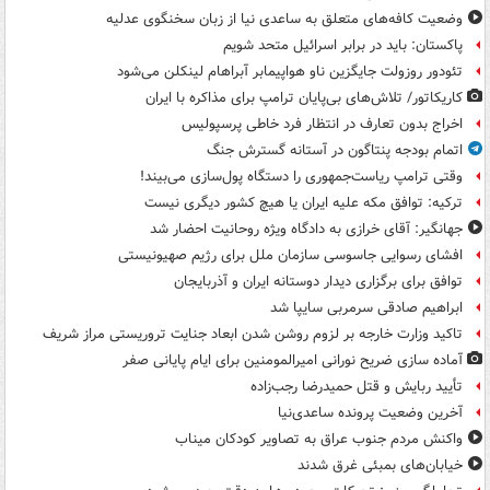
وضعیت کافه‌های متعلق به ساعدی نیا از زبان سخنگوی عدلیه
پاکستان: باید در برابر اسرائیل متحد شویم
تئودور روزولت جایگزین ناو هواپیمابر آبراهام لینکلن می‌شود
کاریکاتور/ تلاش‌های بی‌پایان ترامپ برای مذاکره با ایران
اخراج بدون تعارف در انتظار فرد خاطی پرسپولیس
اتمام بودجه پنتاگون در آستانه گسترش جنگ
وقتی ترامپ ریاست‌جمهوری را دستگاه پول‌سازی می‌بیند!
ترکیه: توافق مکه علیه ایران یا هیچ کشور دیگری نیست
جهانگیر: آقای خرازی به دادگاه ویژه روحانیت احضار شد
افشای رسوایی جاسوسی سازمان ملل برای رژیم صهیونیستی
توافق برای برگزاری دیدار دوستانه ایران و آذربایجان
ابراهیم صادقی سرمربی سایپا شد
تاکید وزارت خارجه بر لزوم روشن شدن ابعاد جنایت تروریستی مراز شریف
آماده سازی ضریح نورانی امیرالمومنین برای ایام پایانی صفر
تأیید ربایش و قتل حمیدرضا رجب‌زاده
آخرین وضعیت پرونده ساعدی‌نیا
واکنش مردم جنوب عراق به تصاویر کودکان میناب
خیابان‌های بمبئی غرق شدند