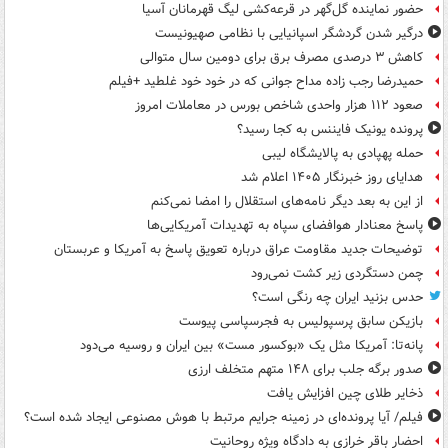
حضور نماینده گل‌گهر در قرعه‌کشی لیگ قهرمانان آسیا
درگیر شدن گردشگر اسپانیایی با نظامی صهیونیست
کاهش ۳ درصدی مصرف برق برای دومین سال متوالی
حمیدرضا رجب زاده مداح جوانی که در خود خود غلطید +فیلم
صعود ۱۱۲ هزار واحدی شاخص بورس در معاملات امروز
پرونده یونیک فایننس به کجا رسید؟
حمله پهپادی به پالایشگاه لیبی
هدایای روز خبرنگار ۱۴۰۵ اعلام شد
از این به بعد دیگر نامه‌های استقلال را امضا نمی‌کنم
پاسخ معنادار هوافضای سپاه به تهدیدات آمریکایی‌ها
توضیحات جدید مقاومت عراق درباره تعویق پاسخ به آمریکا و عربستان
چمن دستگردی زیر کشت نمی‌رود
حدس بزنید ایران چه رنگی است؟
بازیکن سابق پرسپولیس به فجرسپاسی پیوست
پانه‌تا: آمریکا مثل یک «بوکسور مست» بین ایران و روسیه می‌دود
صدور برگه جلب برای ۱۴۸ متهم متخلف ارزی
ذخایر طلای چین افزایش یافت
فیلم/ آیا پرونده‌ای در زمینه جرایم مرتبط با هوش مصنوعی ایجاد شده است؟
احضار باقر خرازی به دادگاه ویژه روحانیت