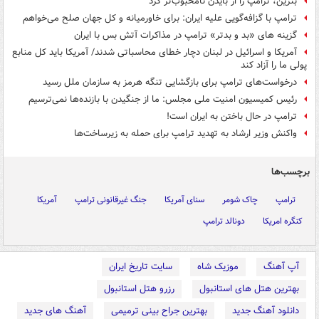
بنزین، ترامپ را از بایدن نامحبوب‌تر کرد
ترامپ با گزافه‌گویی علیه ایران: برای خاورمیانه و کل جهان صلح می‌خواهم
گزینه های «بد و بدتر» ترامپ در مذاکرات آتش بس با ایران
آمریکا و اسرائیل در لبنان دچار خطای محاسباتی شدند/ آمریکا باید کل منابع
پولی ما را آزاد کند
درخواست‌های ترامپ برای بازگشایی تنگه هرمز به سازمان ملل رسید
رئیس کمیسیون امنیت ملی مجلس: ما از جنگیدن با بازنده‌ها نمی‌ترسیم
ترامپ در حال باختن به ایران است!
واکنش وزیر ارشاد به تهدید ترامپ برای حمله به زیرساخت‌ها
برچسب‌ها
ترامپ
چاک شومر
سنای آمریکا
جنگ غیرقانونی ترامپ
آمریکا
کنگره امریکا
دونالد ترامپ
آپ آهنگ
موزیک شاه
سایت تاریخ ایران
بهترین هتل های استانبول
رزرو هتل استانبول
دانلود آهنگ جدید
بهترین جراح بینی ترمیمی
آهنگ های جدید