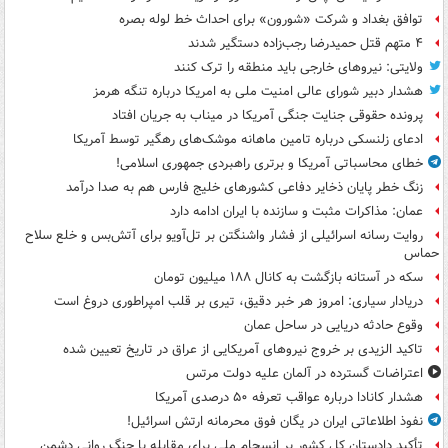
توافق بغداد و شرکت «شورون» برای احداث خط لوله بصره
۴ متهم قتل حمیدرضا رجب‌زاده دستگیر شدند
ولایتی: نیروهای خارجی باید منطقه را ترک کنند
هشدار دبیر شورای عالی امنیت ملی به امریکا درباره تنگه هرمز
پرونده حقوقی جنایت جنگی آمریکا در میناب به جریان افتاد
ادعای زلنسکی درباره تامین ماهانه موشک‌های رهگیر توسط آمریکا
خطای محاسباتی آمریکا و برتری راهبردی جمهوری اسلامی!
زنگ خطر پایان ذخایر دفاعی کشورهای خلیج فارس هم به صدا درآمد
عمان: مذاکرات مثبت و سازنده با ایران ادامه دارد
روایت رسانه اسرائیلی از فشار واشنگتن بر تل‌آویو برای آتش‌بس و خلع سلاح
حماس
سکه در آستانه بازگشت به کانال ۱۸۸ میلیون تومان
دریادار سیاری: امروز هر خبر دقیق، تیری بر قلب امپراطوری دروغ است
وقوع حادثه دریایی در ساحل عمان
تاکید الزیدی بر خروج نیروهای آمریکایی از عراق در تاریخ تعیین شده
اعتراضات گسترده در آلمان علیه دولت مرتس
هشدار کانادا درباره عواقب تعرفه ۵۰ درصدی آمریکا
نفوذ اطلاعاتی ایران در یگان فوق محرمانه ارتش اسرائیل!
تأکید دادستان کل کشور بر انسجام ملی برای مقابله با جنگ روانی دشمن