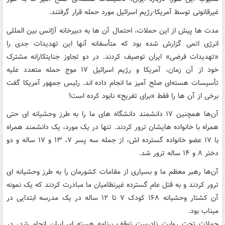
غیرقانونی توسط آمریکا-رژیم اسرائیل مورد حمله قرار گرفتند.
مدت ها پیش از این حملات، احتمال آن ها به دبیرخانه آژانس بین المللی
انرژی اتمی گزارش شده بود که متأسفانه آنها این تهدیدات جدی را
«تهدیدات فرضی» ایران توصیف کردند. در دو تجاوز جنایتکارانه مشترک
خود از آن زمان، آمریکا و رژیم اسرائیل ۱۷ موج حمله متعدد علیه
تأسیسات هسته‌ای صلح آمیز ما انجام داده اند. رئیس جمهور آمریکا گفت
برخی از آن ها را فقط «برای تفریح» نابود کرده است!
آن‌ها همچنین ۱۷ دانشمند دانشگاه های ما را به طرز وحشیانه ای حتی
همراه با خانواده هایشان ترور کردند. تنها در یک مورد، یک دانشمند همراه
با ۱۷ عضو خانواده گسترده اش، از جمله سه پسر ۷، ۱۳ و ۱۷ ساله و دو
دختر ۸ و ۱۴ ساله ترور شد.
آن‌ها رهبر معظم ما و بسیاری از مقامات کشورمان را به طرز وحشیانه ای
ترور کردند و به قتل عام گسترده غیرنظامیان ما مبادرت کردند که یک نمونه
آن کشتار وحشیانه ۱۶۸ کودک ۷ تا ۱۲ ساله در یک مدرسه ابتدایی در
میناب بود.
حملات تحت روایت نادرست توقف برنامه هسته ای ایران انجام شد، در