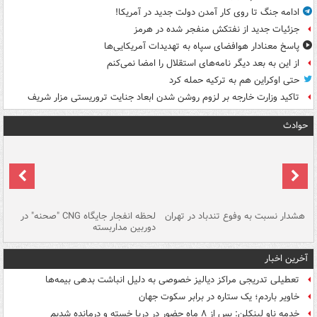
ادامه جنگ تا روی کار آمدن دولت جدید در آمریکا!
جزئیات جدید از نفتکش منفجر شده در هرمز
پاسخ معنادار هوافضای سپاه به تهدیدات آمریکایی‌ها
از این به بعد دیگر نامه‌های استقلال را امضا نمی‌کنم
حتی اوکراین هم به ترکیه حمله کرد
تاکید وزارت خارجه بر لزوم روشن شدن ابعاد جنایت تروریستی مزار شریف
حوادث
ای
هشدار نسبت به وفوع تندباد در تهران
لحظه انفجار جایگاه CNG "صحنه" در
دس
دوربین مداربسته
ات
آخرین اخبار
تعطیلی تدریجی مراکز دیالیز خصوصی به دلیل انباشت بدهی بیمه‌ها
خاویر باردم؛ یک ستاره در برابر سکوت جهان
خدمه ناو لینکلن: پس از ۸ ماه حضور در دریا خسته و درمانده‌ شدیم