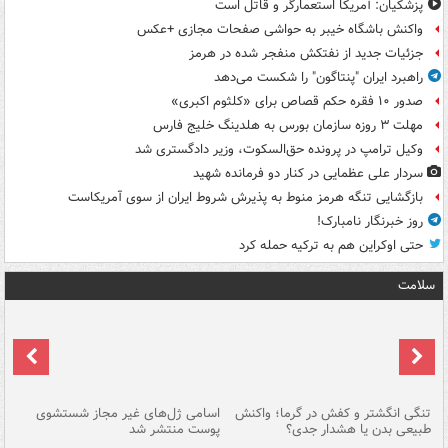
پزشکیان: آمریکا استعمارگر و قاتل است
واکنش باشگاه خیبر به حواشی صفحات مجازی +عکس
جزئیات جدید از نفتکش منفجر شده در هرمز
راهبرد ایران "پنتاگون" را شکست می‌دهد
صدور ۱۰ فقره حکم قصاص برای «کلثوم اکبری»
مهلت ۳ روزه سازمان بورس به هلدینگ خلیج فارس
وکیل ترامپ در پرونده حق‌السکوت، وزیر دادگستری شد
سردار علی عظمایی در کنار دو فرمانده شهید
بازگشایی تنگه هرمز منوط به پذیرش شروط ایران از سوی آمریکاست
روز خبرنگار نامبارک!
حتی اوکراین هم به ترکیه حمله کرد
سلامت
تنگی انگشتر و کفش در گرما؛ واکنش
اسامی ژل‌های غیر مجاز شستشوی
مر
طبیعی بدن یا هشدار جدی؟
پوست منتشر شد