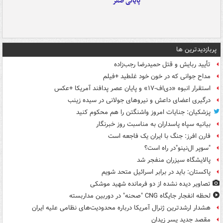
پایانی صفر
پربازدیدترین ها
تأیید ربایش و قتل حمیدرضا رجب‌زاده
مداح جوانی که در خون خود غلطید +فیلم
استقرار انبوه «دی‌اف‑۱۷» و پایان عصر پدافند آمریکا +عکس
درگیری اعضای داعش و نیروهای جولانی در سیده زینب
پزشکیان: جنایات امروز واشنگتن را هم محکوم کنید
بیانیه سپاه پاسداران به مناسبت روز خبرنگار
فارن افرز: جنگ با ایران یک فاجعه است
"سوپر ال‌نینو"در راه است؟
پالایشگاه سیزران منفجر شد
پاکستان: باید در برابر اسرائیل متحد شویم
تصاویر دیده‌ نشده از دو فرمانده شهید موشکی
لحظه انفجار جایگاه CNG "صحنه" در دوربین مداربسته
هشدار ارشدترین ژنرال آمریکا درباره محدودیت‌های نظامی علیه ایران
مقصد جدید پسر زیدان