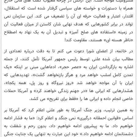
مشروعیت مواجه است. این آژانس در چرخه معیوب کمک های مالی خارج
همراه با دستورات و خواسته های سیاسی گرفتار شده است که استقلال،
اقتدار، اعتبار و فعالیت حرفه ای آن را تضعیف می کند. این سازمان نمی
تواند در برابر کشورهایی که هدف نهایی شان کاستن از میزان فعالیت آن
در زمینه «استفاده های صلح آمیز» و تبدیل آن به یک نهاد به اصطلاح
«ناظر هسته ای» هستند، مقاومت کند!
در خاتمه، از اعضای شورا دعوت می کنم تا به دقت درباره تعدادی از
مطالب بیان شده علنی توسط رئیس جمهور آمریکا تأمل کنند، از جمله
اشاره به بازگرداندن ایران به «عصر حجر»، ادعاهایی مبنی بر اینکه «یک
تمدن کامل امشب خواهد مرد و هرگز بازنخواهد گشت»، تهدیدهایی که
ایران با آن مواجه خواهد شد «روز نیروگاه و روز پل، همه یکجا»،
هشدارهایی که ایرانی ها «در جهنم زندگی خواهند کرد» و آمریکا حملات
خاصی انجام داده و ایرانی ها را «فقط برای تفریح» می کشد.
به همین ترتیب، وزیر جنگ آمریکا به طور علنی اعلام کرد که آمریکا بر
اساس «قوانین احمقانه درگیری» نمی جنگد و اعلام کرد: «ما به فشار ادامه
خواهیم داد. ما به پیشروی ادامه خواهیم داد، بدون رحم و شفقت به
دشمنانمان ادامه خواهیم داد.» خود این عبارت به تنهایی یک جنایت جنگی