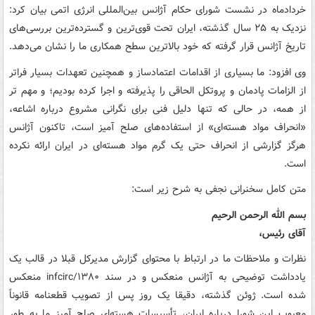
خردادماه در نشست شورای حکام آژانس بین‌المللی انرژی اتمی بیان کرد:
نزدیک به ۲۵ سال گذشته، ایران تحت قوی‌ترین و گسترده‌ترین بررسی‌های
تاریخ آژانس قرار گرفته که خود بالاترین سطح همکاری ما را نشان می‌دهد.
وی افزود: ما بسیاری از اقدامات اعتمادساز و همچنین تعهدات بسیار فراتر
از الزامات پادمان و پروتکل الحاقی را پذیرفته و اجرا کرده بودیم؛ و مهم تر
از همه، در حالی که تنها دلیل فنی برای نگرانی مشروع درباره اشاعه،
«انحراف مواد هسته‌ای» از استفاده‌های صلح آمیز است، تاکنون آژانس
هرگز گزارشی از انحراف حتی یک گرم مواد هسته‌ای در ایران ارائه نکرده
است.
متن کامل سخنرانی نجفی به شرح زیر است:
بسم الله الرحمن الرحیم
آقای رئیس،
نظرات و ملاحظات ما در ارتباط با محتوای گزارش مدیرکل قبلا در قالب یک
یادداشت توضیحی به آژانس منعکس و در سند infcirc/۱۳۸۰ منعکس
شده است. ژوئن گذشته، دقیقا یک روز پس از تصویب قطعنامه قانوناً
معیوب این شورا درباره ایران، تأسیسات هسته‌ای صلح آمیز ما به طور