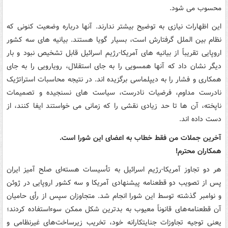
محسوب می شود.
این اظهارات نیازی به توضیح بیشتر ندارند. آنها درباره وضعیت کنونی که
نظام بین الملل گرفتارش است، بسیار گویا هستند. بیانیه های سه کشور
اروپایی تقریباً از بیانیه های آمریکا-رژیم اسرائیل قابل تشخیص نبود و بار
دیگر نشان داد که آنها همسویی را به جای استقلال، رویارویی را به جای
همکاری و فشار را به دیپلماسی برگزیده اند. در نتیجه محاسبات استراتژیک
نادرست مداوم، فرضیات نادرست، سیاست های نسنجیده و تصمیمات
ناپخته، آن ها تا حد زیادی نقشی را که زمانی می خواستند ایفا کنند، از
دست داده اند.
آخرین جملات من فقط خطاب به اعضای این شورا است.
همکاران محترم!
هر دو تجاوز آمریکا-رژیم اسرائیل به تأسیسات هسته‌ای صلح آمیز ایران
پس از تصویب دو قطعنامه پیشنهادی آمریکا و سه کشور اروپایی در ژوئن
و نوامبر گذشته توسط این شورا انجام شد. متجاوزان سپس از رأی حامیان
آن قطعنامه‌های قانوناً معیوب به بدترین شکل ممکن سوءاستفاده کردند؛
یعنی توجیه تجاوزات جنایتکارانه خود، تخریب زیرساخت‌های غیرنظامی و