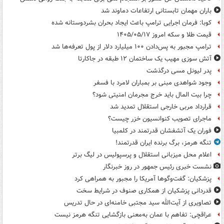
باران مهمان تابستانی ارتفاعات دماوند شد
کوبا: فرمان اجرایی ترامپ باعث ایجاد بحران بشردوستانه شده
قیمت طلا و سکه امروز ۱۴۰۵/۰۵/۱۷
ترامپ مجبور به پس‌دادن ۱۰۰ میلیارد دلار از پول تعرفه‌ها شد
آتش سوزی مهیب یک ساختمان ۱۲ طبقه در جاکارتا
پدر لیونل مسی درگذشت
وجود شواهدی مبنی بر بمباران لامرد با فسفر
چرا بیت المال باید خرج مجرمان امنیتی شود؟
قرارداد مربی خارجی استقلال تمدید شد
ماجرای تصویب کنوانسیون خزر چیست؟
فوران یک آتشفشان قدرتمند در کلمبیا
تنگه هرمز، برگ برنده ایران قدرتمند!
اعلام محل میزبانی استقلال و پرسپولیس در لیگ برتر
نشست خبری رئیس جمهور در روز خبرنگار
پزشکیان: گفت‌وگوها آمریکا را مجبور به همراهی کرد
قدردانی پزشکیان از همکاری صنوف در شرایط سخت
تصاویری از آیت‌الله سید مجتبی خامنه‌ای در حال تدریس
عراقچی: تفاهم با عمان به‌معنی بازگشایی تنگه هرمز نیست