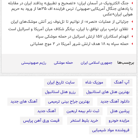
جنگ الکترونیک در آسمان ایران؛ «تصحیح و تطبیق» پدافند ایران در مقابله
با پادهای جنگال آمریکایی-صهیونی/ ترس فزاینده‌ اف ۳۵ها از ورود به حریم
هوایی ایران+عکس
جزئیاتی از عملیات «نصر»؛ از نواتیم تا تل‌نوف زیر آتش موشک‌های ایران
تقلای ترامپ برای توافق با ایران، بیانگر شکاف میان آمریکا و اسرائیل است
انهدام اسکادران ۱۵۷ ارتش اسرائیل در حمله موشکی سپاه
حمله سپاه به ۱۸ هدف ارتش شرور آمریکا در ۲ موج عملیاتی
برچسب‌ها
جمهوری اسلامی ایران
حمله موشکی
رژیم صهیونیستی
آپ آهنگ
موزیک شاه
سایت تاریخ ایران
بهترین هتل های استانبول
رزرو هتل استانبول
دانلود آهنگ جدید
بهترین جراح بینی ترمیمی
آهنگ های جدید
پرشین هتل
ثبت نام بیمه اربعین
آهنگ جدید
مزایده خودرو
خرید بلیط استخر
قیمت ورق آهن پرایس
فروشنده مواد شیمیایی