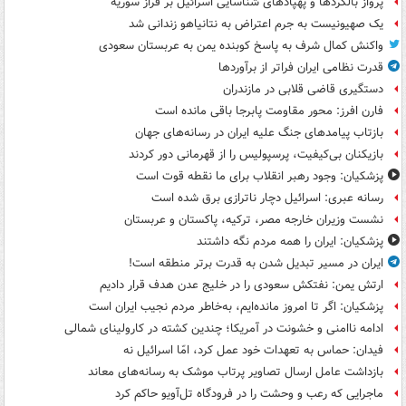
پرواز بالگردها و پهپادهای شناسایی اسرائیل بر فراز سوریه
یک صهیونیست به جرم اعتراض به نتانیاهو زندانی شد
واکنش کمال شرف به پاسخ کوبنده یمن به عربستان سعودی
قدرت نظامی ایران فراتر از برآوردها
دستگیری قاضی قلابی در مازندران
فارن افرز: محور مقاومت پابرجا باقی مانده است
بازتاب پیامدهای جنگ علیه ایران در رسانه‌های جهان
بازیکنان بی‌کیفیت، پرسپولیس را از قهرمانی دور کردند
پزشکیان: وجود رهبر انقلاب برای ما نقطه قوت است
رسانه عبری: اسرائیل دچار ناترازی برق شده است
نشست وزیران خارجه مصر، ترکیه، پاکستان و عربستان
پزشکیان: ایران را همه مردم نگه داشتند
ایران در مسیر تبدیل شدن به قدرت برتر منطقه است!
ارتش یمن: نفتکش سعودی را در خلیج عدن هدف قرار دادیم
پزشکیان: اگر تا امروز مانده‌ایم، به‌خاطر مردم نجیب ایران است
ادامه ناامنی و خشونت در آمریکا؛ چندین کشته در کارولینای شمالی
فیدان: حماس به تعهدات خود عمل کرد، امّا اسرائیل نه
بازداشت عامل ارسال تصاویر پرتاب موشک به رسانه‌های معاند
ماجرایی که رعب و وحشت را در فرودگاه تل‌آویو حاکم کرد