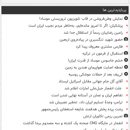
پربازدیدترین ها
نمایش وطن‌فروشی در قاب تلویزیون تروریستی موساد!
پزشکیان: اگر تا امروز مانده‌ایم، به‌خاطر مردم نجیب ایران است
رامین رضاییان رسماً از استقلال جدا شد
حضور شهید تنگسیری در پیاده‌روی اربعین
طارمی مشتری معروف پیدا کرد
استقبال از فرعون در ترکیه
خشم جاسوس موساد از قدرت ایران!
لحظه اصابت هواپیمای هندی به زمین
کی‌یف بعد از حملات موشکی روسیه
آقای گل جام جهانی مقابل اسرائیل ایستاد
علت انفجار جبل‌علی امارات اعلام شد
تفاهم ایران و عمان در آستانه نهایی شدن است
ترامپ وعدۀ تسلیم ایران داد، تحقیر نصیبش شد
پشت پرده پخش هدفمند شایعه استعفای رئیس‌جمهور
تمرین رزمی تکاوران ارتش
انفجار در جایگاه CNG صحنه یک کشته و سه مصدوم برجا گذاشت