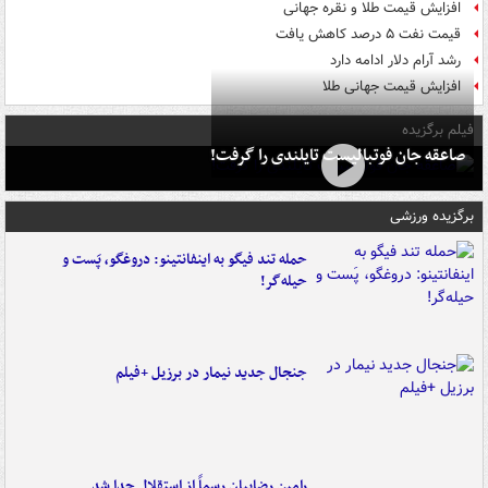
افزایش قیمت طلا و نقره جهانی
قیمت نفت ۵ درصد کاهش یافت
رشد آرام دلار ادامه دارد
افزایش قیمت جهانی طلا
فیلم برگزیده
صاعقه جان فوتبالیست تایلندی را گرفت!
برگزیده ورزشی
حمله تند فیگو به اینفانتینو: دروغگو، پَست‌ و
حیله‌گر!
جنجال جدید نیمار در برزیل +فیلم
رامین رضاییان رسماً از استقلال جدا شد