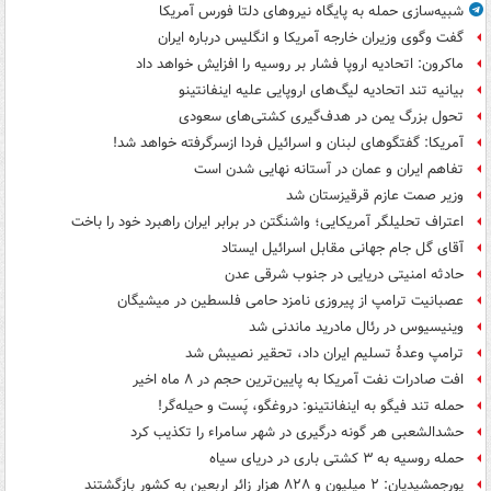
شبیه‌سازی حمله به پایگاه نیروهای دلتا فورس آمریکا
گفت وگوی وزیران خارجه آمریکا و انگلیس درباره ایران
ماکرون: اتحادیه اروپا فشار بر روسیه را افزایش خواهد داد
بیانیه تند اتحادیه لیگ‌های اروپایی علیه اینفانتینو
تحول بزرگ یمن در هدف‌گیری کشتی‌های سعودی
آمریکا: گفتگوهای لبنان و اسرائیل فردا ازسرگرفته خواهد شد!
تفاهم ایران و عمان در آستانه نهایی شدن است
وزیر صمت عازم قرقیزستان شد
اعتراف تحلیلگر آمریکایی؛ واشنگتن در برابر ایران راهبرد خود را باخت
آقای گل جام جهانی مقابل اسرائیل ایستاد
حادثه امنیتی دریایی در جنوب شرقی عدن
عصبانیت ترامپ از پیروزی نامزد حامی فلسطین در میشیگان
وینیسیوس در رئال مادرید ماندنی شد
ترامپ وعدۀ تسلیم ایران داد، تحقیر نصیبش شد
افت صادرات نفت آمریکا به پایین‌ترین حجم در ۸ ماه اخیر
حمله تند فیگو به اینفانتینو: دروغگو، پَست‌ و حیله‌گر!
حشدالشعبی هر گونه درگیری در شهر سامراء را تکذیب کرد
حمله روسیه به ۳ کشتی باری در دریای سیاه
پورجمشیدیان: ۲ میلیون و ۸۲۸ هزار زائر اربعین به کشور بازگشتند