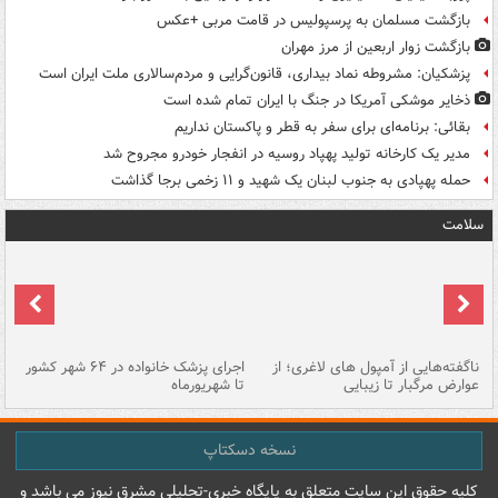
بازگشت مسلمان به پرسپولیس در قامت مربی +عکس
بازگشت زوار اربعین از مرز مهران
پزشکیان: مشروطه نماد بیداری، قانون‌گرایی و مردم‌سالاری ملت ایران است
ذخایر موشکی آمریکا در جنگ با ایران تمام شده است
بقائی: برنامه‌ای برای سفر به قطر و پاکستان نداریم
مدیر یک کارخانه تولید پهپاد روسیه در انفجار خودرو مجروح شد
حمله پهپادی به جنوب لبنان یک شهید و ۱۱ زخمی برجا گذاشت
سلامت
ناگفته‌هایی از آمپول های لاغری؛ از
اجرای پزشک خانواده در ۶۴ شهر کشور
پز
عوارض مرگبار تا زیبایی
تا شهریورماه
زی
نسخه دسکتاپ
کليه حقوق اين سايت متعلق به پایگاه خبري-تحليلي مشرق نيوز می باشد و