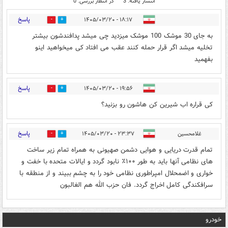
انتشار یافته: 3
در انتظار بررسی: 0
پاسخ
۱۸:۱۷ - ۱۴۰۵/۰۳/۲۰
0
1
به جای 30 موشک 100 موشک میزدید چی میشد پدافندشون بیشتر
تخلیه میشد اگر قرار حمله کنند عقب می افتاد کی میخواهید اینو
بفهمید
پاسخ
۱۹:۵۶ - ۱۴۰۵/۰۳/۲۰
0
0
کی قراره اب شیرین کن هاشون رو بزنید؟
پاسخ
غلامحسین
۲۳:۳۷ - ۱۴۰۵/۰۳/۲۰
0
0
تمام قدرت دریایی و هوایی دشمن صهیونی به همراه تمام زیر ساخت
های نظامی آنها باید به طور ۱۰۰٪ نابود گردد و ایالات متحده با خفت و
خواری و اضمحلال امپراطوری نظامی خود را به چشم ببیند و از منطقه با
سرافکندگی کامل اخراج گردد. فان حزب الله هم الغالبون
خودرو