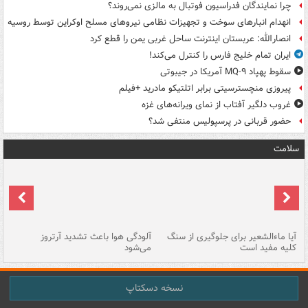
چرا نمایندگان فدراسیون فوتبال به مالزی نمی‌روند؟
انهدام انبارهای سوخت و تجهیزات نظامی نیروهای مسلح اوکراین توسط روسیه
انصارالله: عربستان اینترنت ساحل غربی یمن را قطع کرد
ایران تمام خلیج فارس را کنترل می‌کند!
سقوط پهپاد MQ-۹ آمریکا در جیبوتی
پیروزی منچسترسیتی برابر اتلتیکو مادرید +فیلم
غروب دلگیر آفتاب از نمای ویرانه‌های غزه
حضور قربانی در پرسپولیس منتفی شد؟
سلامت
آیا ماءالشعیر برای جلوگیری از سنگ
آلودگی هوا باعث تشدید آرتروز
حذ
کلیه مفید است
می‌شود
کل
نسخه دسکتاپ