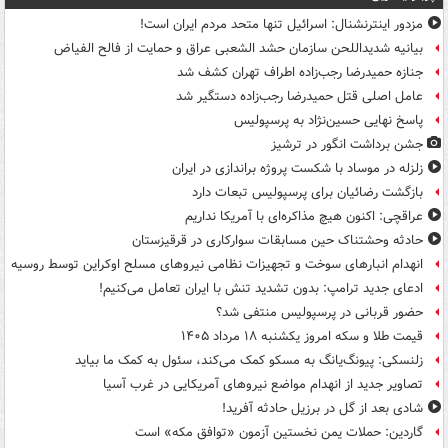
مزدور اینترنشنال: اسرائیل تنها متحد مردم ایران است!
بیانیه شدیداللحن سازمان حشد الشعبی عراق و حمایت از فالح الفیاض
جنازه حمیدرضا رجب‌زاده اطراف تهران کشف شد
عامل اصلی قتل حمیدرضا رجب‌زاده دستگیر شد
پاسخ نهایی حسین‌نژاد به پرسپولیس
جشن برداشت انگور در ترشیز
زلزله در موساد با شکست پروژه براندازی در ایران
بازگشت رضائیان برای پرسپولیس تبعات دارد
عراقچی: اکنون هیچ مذاکره‌ای با آمریکا نداریم
حادثه وحشتناک حین مسابقات سوارکاری در قرقیزستان
انهدام انبارهای سوخت و تجهیزات نظامی نیروهای مسلح اوکراین توسط روسیه
ادعای جدید ترامپ: بدون تشدید تنش با ایران تعامل می‌کنیم!
حضور قربانی در پرسپولیس منتفی شد؟
قیمت طلا و سکه امروز یکشنبه ۱۸ مرداد ۱۴۰۵
زلنسکی: پیونگ‌یانگ به مسکو کمک می‌کند، سئول به کمک ما بیاید
تصاویر جدید از انهدام مواضع نیروهای آمریکایی در غرب آسیا
شادی بعد از گل در برزیل حادثه آفرید!
گاردین: حملات یمن نخستین آزمون «توافق مکه» است