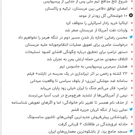
شروع تلخ مدافع تیم ملی پس از جدایی از پرسپولیس
امضای توافق دفاعی بین عربستان، ترکیه و پاکستان
۱۰ خوشحالی گل زودتر از موعد
ایتالیا خرید رادار اسرائیلی را متوقف کرد
واردات نفت آمریکا از عربستان صفر شد
محسن رضایی: اجازه باز شدن مسیر دوم در تنگه هرمز را نخواهیم داد
درخواست عامری برای تعویق عملیات انتقام‌جویانه علیه عربستان
دستور ترامپ برای تحقیق درباره چگونگی افشای کمبود تسلیحات
ائتلاف سعودی مدعی حمله ارتش یمن به نجران شد
هشدار سرمربی پرسپولیس به جاسوس تیم
۲۲ کشته و زخمی بر اثر تیراندازی در یک مدرسه در تایلند+ فیلم
سامانه ضد موشکی لیزری؛ از بلوف سیاسی تا واقعیت میدانی
ترامپ: فکر می‌کنم جنگ با ایران خیلی زود پایان می‌یابد
نیمی از آمریکایی‌ها از تشدید هرج‌ومرج در غرب آسیا می‌ترسند
از حذف نام همسر تا تغییر نام خانوادگی؛ اما و اگرهای تعویض شناسنامه
نمایی زیبا از تنگه کریان جزیره قشم
رکوردشکنی پیش‌فروش جدیدترین گوشی‌های تاشوی سامسونگ
حادثه غرق‌شدگی در طاقانک ۲ قربانی گرفت
مسجد جامع یزد، از باشکوه‌ترین معماری‌های ایران