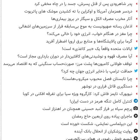
پدر شاهرودی پس از قتل پسرش، جسد را در چاه مخفی کرد
دردسر همزمان آمریکا و اوکراین با ته کشیدن موشک های پاتریوت
آثار مخرب مصرف الکل و سیگار در بروز بیماری‌ها
اذعان رسانه صهیونیست به موج بی‌سابقه فرار از سرزمین‌های اشغالی
چرا مغز در هنگام خواب، انرژی خود را خالی می‌کند؟
گرما برای پالایشگاه‌ها و منابع برق اروپا اضطرار آفرید
ایالات متحده واقعاً یک «ببر کاغذی» است!
آیا مصرف قهوه و نوشیدنی‌های کافئین‌دار در دوران بارداری مجاز است؟
توقف طولانی کامیون‌ها پشت مرز؛ صورت‌حساب سنگینی که به اقتصاد می‌رسد
حماقت ترامپ با ذخایر انرژی جهان چه کرد؟
چرا تابستان فصل محبوب میکروب‌هاست؟
دستگیری قاتل فراری در نوشهر
نیویورک تایمز فاش کرد: کارگروه ویژه سیا برای تفرقه افکنی در کوبا
کنترل کامل تنگه هرمز در دست ایران!
پرچم سیاه بر فراز گنبد حسینی همچنان در اهتزاز است
ماجرای پیاده روی اربعین حاج رمضان
این دیپلماسی نمایشی، شکست خورده است
روایت پزشکیان از انحلال بانک آینده
شمیم خوش رضوی در هوای بین‌الحرمین