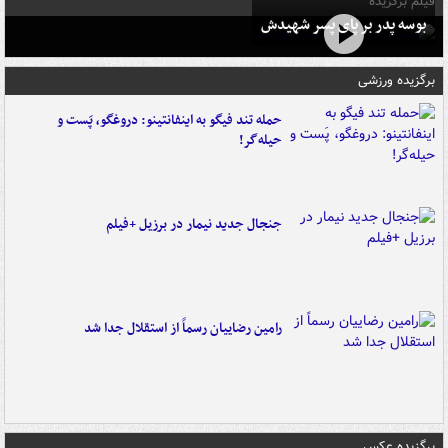
فیلم برگزیده
بوسه‌ پدر بر پای پسر شهیدش
برگزیده ورزشی
حمله تند فیگو به اینفانتینو: دروغگو، پَست‌ و
حیله‌گر!
جنجال جدید نیمار در برزیل +فیلم
رامین رضاییان رسماً از استقلال جدا شد
برگزیده عکس