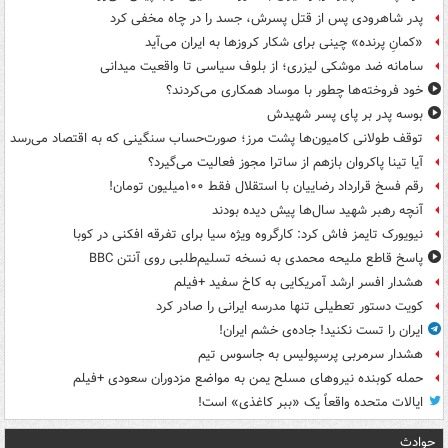
پدر شاهرودی پس از قتل پسرش، جسد را در چاه مخفی کرد
«کمانِ پرنده» چینی برای شکار کروزها به ایران می‌آید
سامانه ضد موشکی لیزری؛ از بلوف سیاسی تا واقعیت میدانی
خود فروخته‌ها چطور با موساد همکاری می‌کردند؟
بوسه‌ پدر بر پای پسر شهیدش
توقف طولانی کامیون‌ها پشت مرز؛ صورت‌حساب سنگینی که به اقتصاد می‌رسد
آیا تینا پاکروان بازهم از ساترا مجوز فعالیت می‌گیرد؟
رقم فسخ قرارداد رضاییان با استقلال فقط ۱۰۰میلیون تومان!
آنچه رهبر شهید سال‌ها پیش دیده بودند
نیویورک تایمز فاش کرد: کارگروه ویژه سیا برای تفرقه افکنی در کوبا
پاسخ قاطع ملیحه محمدی به نسخه تسلیم‌طلبی روی آنتن BBC
هشدار افسر ارشد آمریکایی به کاخ سفید +فیلم
کویت دستور تعطیلی تنها مدرسه ایرانی را صادر کرد
ایران را تست نکنید! جاده‌ی خشم ایران!
هشدار سرمربی پرسپولیس به جاسوس تیم
حمله کوبنده نیروهای مسلح یمن به مواضع مزدوران سعودی +فیلم
ایالات متحده واقعاً یک «ببر کاغذی» است!
حوادث