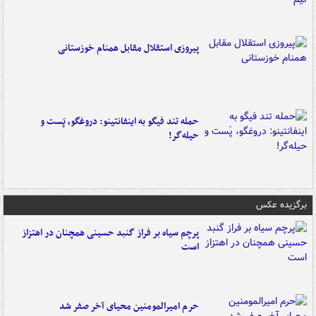
پیروزی استقلال مقابل همنام خوزستانی
حمله تند فیگو به اینفانتینو: دروغگو، پَست‌ و
حیله‌گر!
برگزیده عکس
پرچم سیاه بر فراز گنبد حسینی همچنان در اهتزاز
است
حرم امیرالمومنین محیای آخر صفر شد