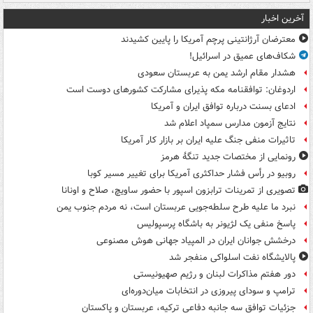
آخرین اخبار
معترضان آرژانتینی پرچم آمریکا را پایین کشیدند
شکاف‌های عمیق در اسرائیل!
هشدار مقام ارشد یمن به عربستان سعودی
اردوغان: توافقنامه مکه پذیرای مشارکت کشورهای دوست است
ادعای بسنت درباره توافق ایران و آمریکا
نتایج آزمون مدارس سمپاد اعلام شد
تاثیرات منفی جنگ علیه ایران بر بازار کار آمریکا
رونمایی از مختصات جدید تنگۀ هرمز
روبیو در رأس فشار حداکثری آمریکا برای تغییر مسیر کوبا
تصویری از تمرینات ترابزون اسپور با حضور ساویچ، صلاح و اونانا
نبرد ما علیه طرح سلطه‌جویی عربستان است، نه مردم جنوب یمن
پاسخ منفی یک لژیونر به باشگاه پرسپولیس
درخشش جوانان ایران در المپیاد جهانی هوش مصنوعی
پالایشگاه نفت اسلواکی منفجر شد
دور هفتم مذاکرات لبنان و رژیم صهیونیستی
ترامپ و سودای پیروزی در انتخابات میان‌دوره‌ای
جزئیات توافق سه جانبه دفاعی ترکیه، عربستان و پاکستان