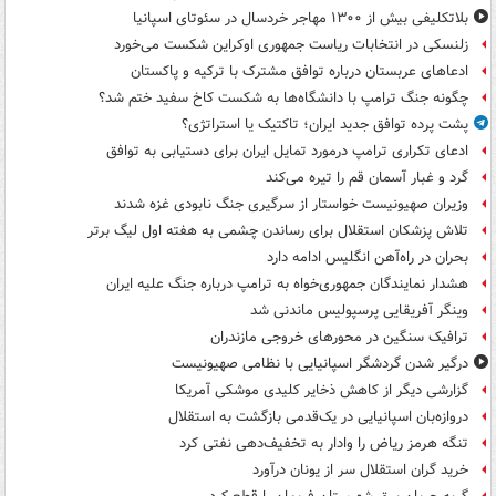
بلاتکلیفی بیش از ۱۳۰۰ مهاجر خردسال در سئوتای اسپانیا
زلنسکی در انتخابات ریاست جمهوری اوکراین شکست می‌خورد
ادعاهای عربستان درباره توافق مشترک با ترکیه و پاکستان
چگونه جنگ ترامپ با دانشگاه‌ها به شکست کاخ سفید ختم شد؟
پشت پرده توافق جدید ایران؛ تاکتیک یا استراتژی؟
ادعای تکراری ترامپ درمورد تمایل ایران برای دستیابی به توافق
گرد و غبار آسمان قم را تیره می‌کند
وزیران صهیونیست خواستار از سرگیری جنگ نابودی غزه شدند
تلاش پزشکان استقلال برای رساندن چشمی به هفته اول لیگ برتر
بحران در راه‌آهن انگلیس ادامه دارد
هشدار نمایندگان جمهوری‌خواه به ترامپ درباره جنگ علیه ایران
وینگر آفریقایی پرسپولیس ماندنی شد
ترافیک سنگین در محورهای خروجی مازندران
درگیر شدن گردشگر اسپانیایی با نظامی صهیونیست
گزارشی دیگر از کاهش ذخایر کلیدی موشکی آمریکا
دروازه‌بان اسپانیایی در یک‌قدمی بازگشت به استقلال
تنگه هرمز ریاض را وادار به تخفیف‌دهی نفتی کرد
خرید گران استقلال سر از یونان درآورد