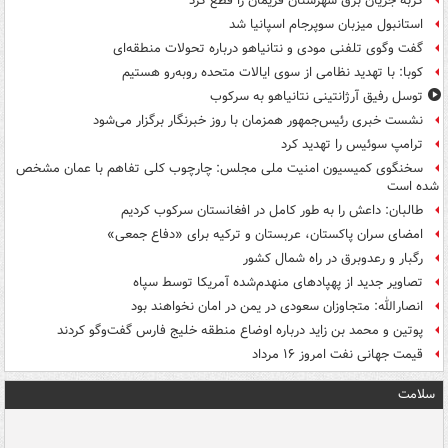
گربه جریان برق شهرستان فریمان را قطع کرد
استانبول میزبان سوپرجام اسپانیا شد
گفت وگوی تلفنی مودی و نتانیاهو درباره تحولات منطقه‌ای
کوبا: با تهدید نظامی از سوی ایالات متحده روبه‌رو هستیم
توسل رفیق آرژانتینی نتانیاهو به سرکوب
نشست خبری رئیس‌جمهور همزمان با روز خبرنگار برگزار می‌شود
ترامپ سوئیس را تهدید کرد
سخنگوی کمیسیون امنیت ملی مجلس: چارچوب کلی تفاهم با عمان مشخص
شده است
طالبان: داعش را به طور کامل در افغانستان سرکوب کردیم
امضای سران پاکستان، عربستان و ترکیه برای «دفاع جمعی»
رگبار و رعدوبرق در راه شمال کشور
تصاویر جدید از پهپادهای منهدم‌شده آمریکا توسط سپاه
انصارالله: متجاوزان سعودی در یمن در امان نخواهند بود
پوتین و محمد بن زاید درباره اوضاع منطقه خلیج فارس گفت‌وگو کردند
قیمت جهانی نفت امروز ۱۶ مرداد
سلامت
ت