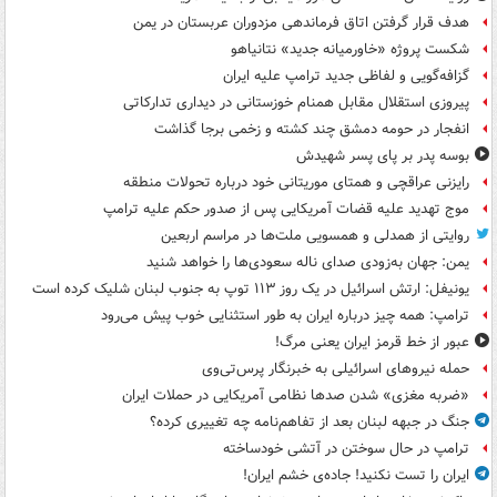
هدف قرار گرفتن اتاق‌ فرماندهی مزدوران عربستان در یمن
شکست پروژه «خاورمیانه جدید» نتانیاهو
گزافه‌گویی و لفاظی جدید ترامپ علیه ایران
پیروزی استقلال مقابل همنام خوزستانی در دیداری تدارکاتی
انفجار در حومه دمشق چند کشته و زخمی برجا گذاشت
بوسه‌ پدر بر پای پسر شهیدش
رایزنی عراقچی و همتای موریتانی خود درباره تحولات منطقه
موج تهدید علیه قضات آمریکایی پس از صدور حکم علیه ترامپ
روایتی از همدلی و همسویی ملت‌ها در مراسم اربعین
یمن: جهان به‌زودی صدای ناله سعودی‌ها را خواهد شنید
یونیفل: ارتش اسرائیل در یک روز ۱۱۳ توپ به جنوب لبنان شلیک کرده است
ترامپ: همه چیز درباره ایران به طور استثنایی خوب پیش می‌رود
عبور از خط قرمز ایران یعنی مرگ!
حمله نیروهای اسرائیلی به خبرنگار پرس‌تی‌وی
«ضربه مغزی» شدن صدها نظامی آمریکایی در حملات ایران
جنگ در جبهه لبنان بعد از تفاهم‌نامه چه تغییری کرده؟
ترامپ در حال سوختن در آتشی خودساخته
ایران را تست نکنید! جاده‌ی خشم ایران!