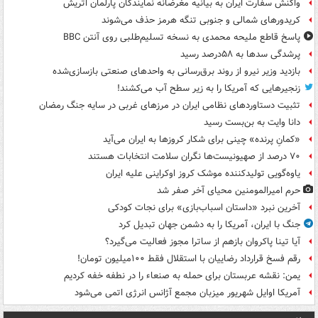
واکنش سفارت ایران به بیانیه مغرضانه نمایندگان پارلمان اتریش
کریدورهای شمالی و جنوبی تنگه هرمز حذف می‌شوند
پاسخ قاطع ملیحه محمدی به نسخه تسلیم‌طلبی روی آنتن BBC
پرشدگی سدها به ۵۸درصد رسید
بازدید وزیر نیرو از روند برق‌رسانی به واحدهای صنعتی بازسازی‌شده
زنجیرهایی که آمریکا را به زیر سطح آب می‌کشند!
تثبیت دستاوردهای نظامی ایران در مرزهای غربی در سایه جنگ رمضان
دانا وایت به بن‌بست رسید
«کمانِ پرنده» چینی برای شکار کروزها به ایران می‌آید
۷۰ درصد از صهیونیست‌ها نگران سلامت انتخابات هستند
یاوه‌گویی تولیدکننده موشک کروز اوکراینی علیه ایران
حرم امیرالمومنین محیای آخر صفر شد
آخرین نبرد «داستان اسباب‌بازی» برای نجات کودکی
جنگ با ایران، آمریکا را به دشمن جهان تبدیل کرد
آیا تینا پاکروان بازهم از ساترا مجوز فعالیت می‌گیرد؟
رقم فسخ قرارداد رضاییان با استقلال فقط ۱۰۰میلیون تومان!
یمن: نقشه عربستان برای حمله به صنعاء را در نطفه خفه کردیم
آمریکا اوایل شهریور میزبان مجمع آژانس انرژی اتمی می‌شود