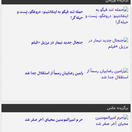
برگزیده ورزشی
حمله تند فیگو به اینفانتینو: دروغگو، پَست‌ و
حیله‌گر!
جنجال جدید نیمار در برزیل +فیلم
رامین رضاییان رسماً از استقلال جدا شد
برگزیده عکس
حرم امیرالمومنین محیای آخر صفر شد