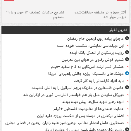
تصادف مرگبار در محور اهواز–شوش ۲
آتش‌سوزی در منطقه حفاظت‌شده
تشریح جزئیات تصادف ۱۲ خودرو با ۱۹
پا
دیزمار مهار شد
مصدوم
آخرین اخبار
ماجرای پیاده روی اربعین حاج رمضان
این دیپلماسی نمایشی، شکست خورده است
روایت پزشکیان از انحلال بانک آینده
شمیم خوش رضوی در هوای بین‌الحرمین
هشدار افسر ارشد آمریکایی به کاخ سفید +فیلم
موشک‌های بالستیک ایران؛ چالش راهبردی آمریکا
باید افراد کارآمدتر را به کار گرفت
حامیان فلسطین در مکزیک پرچم اسرائیل را به آتش کشیدند
دبیرکل سازمان ملل باز هم خواستار آتش‌بس فوری در اوکراین شد
آنچه رهبر شهید سال‌ها پیش دیده بودند
حمایت هلندی‌ها از مظلومیت فلسطین +فیلم
افشای برکناری در موساد پس از شکست پروژه علیه ایران
دستگیری عامل انتشار مطالب توهین‌آمیز علیه زائران اربعین در فضای مجازی
روایت تکان‌دهنده دانش‌آموز مینابی از جنایت آمریکا