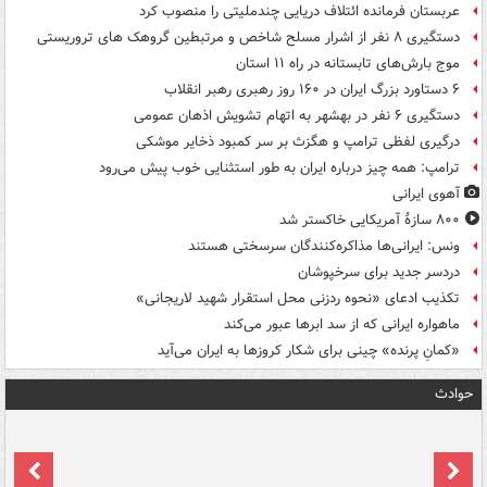
عربستان فرمانده ائتلاف دریایی چندملیتی را منصوب کرد
دستگیری ۸ نفر از اشرار مسلح شاخص و مرتبطین گروهک های تروریستی
موج بارش‌های تابستانه در راه ۱۱ استان
۶ دستاورد بزرگ ایران در ۱۶۰ روز رهبری رهبر انقلاب
دستگیری ۶ نفر در بهشهر به اتهام تشویش اذهان عمومی
درگیری لفظی ترامپ و هگزث بر سر کمبود ذخایر موشکی
ترامپ: همه چیز درباره ایران به طور استثنایی خوب پیش می‌رود
آهوی ایرانی
۸۰۰ سازۀ آمریکایی خاکستر شد
ونس: ایرانی‌ها مذاکره‌کنندگان سرسختی هستند
دردسر جدید برای سرخپوشان
تکذیب ادعای «نحوه ردزنی محل استقرار شهید لاریجانی»
ماهواره ایرانی که از سد ابرها عبور می‌کند
«کمانِ پرنده» چینی برای شکار کروزها به ایران می‌آید
حوادث