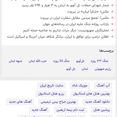
شمار شهدای حملات تل آویو به لبنان به ۳ هزار و ۶۹۶ نفر رسید
عکس/ «شکراً ایران» در بیروت
عکس/ تجمع مردمی مقابل سفارت ایران در بیروت
بازتاب روزانه جنگ علیه ایران در رسانه‌های جهان
تحلیلگران صهیونیست: دیگر جرات نداریم به ضاحیه حمله کنیم
تقلای ترامپ برای توافق با ایران، بیانگر شکاف میان آمریکا و اسرائیل است
برچسب‌ها
جنگ ۳۳ روزه
تل‌آویو
جنگ 33 روزه
حزب الله لبنان
جبهه لبنان
رژیم صهیونی
لبنان
تل آویو
آپ آهنگ
موزیک شاه
سایت تاریخ ایران
بهترین هتل های استانبول
رزرو هتل استانبول
دانلود آهنگ جدید
بهترین جراح بینی ترمیمی
آهنگ های جدید
پرشین هتل
ثبت نام بیمه اربعین
آهنگ جدید