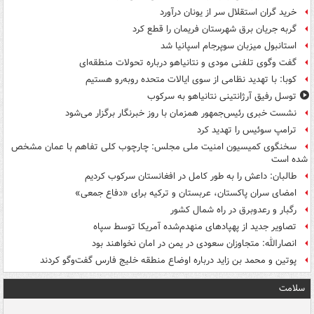
خرید گران استقلال سر از یونان درآورد
گربه جریان برق شهرستان فریمان را قطع کرد
استانبول میزبان سوپرجام اسپانیا شد
گفت وگوی تلفنی مودی و نتانیاهو درباره تحولات منطقه‌ای
کوبا: با تهدید نظامی از سوی ایالات متحده روبه‌رو هستیم
توسل رفیق آرژانتینی نتانیاهو به سرکوب
نشست خبری رئیس‌جمهور همزمان با روز خبرنگار برگزار می‌شود
ترامپ سوئیس را تهدید کرد
سخنگوی کمیسیون امنیت ملی مجلس: چارچوب کلی تفاهم با عمان مشخص
شده است
طالبان: داعش را به طور کامل در افغانستان سرکوب کردیم
امضای سران پاکستان، عربستان و ترکیه برای «دفاع جمعی»
رگبار و رعدوبرق در راه شمال کشور
تصاویر جدید از پهپادهای منهدم‌شده آمریکا توسط سپاه
انصارالله: متجاوزان سعودی در یمن در امان نخواهند بود
پوتین و محمد بن زاید درباره اوضاع منطقه خلیج فارس گفت‌وگو کردند
سلامت