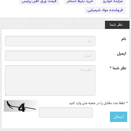
مزایده خودرو
خرید بلیط استخر
قیمت ورق آهن پرایس
فروشنده مواد شیمیایی
نظر شما
نام
ایمیل
نظر شما *
*
لطفا عدد مقابل را در جعبه متن وارد کنید