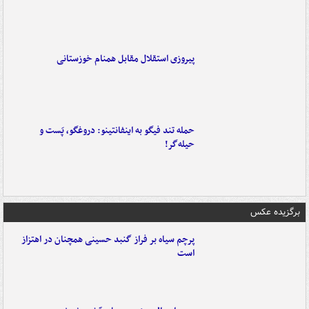
پیروزی استقلال مقابل همنام خوزستانی
حمله تند فیگو به اینفانتینو: دروغگو، پَست‌ و
حیله‌گر!
برگزیده عکس
پرچم سیاه بر فراز گنبد حسینی همچنان در اهتزاز
است