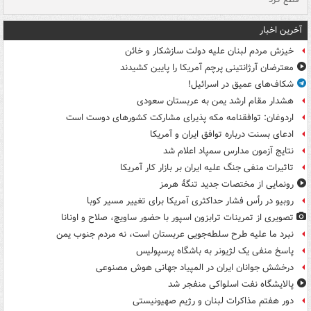
آخرین اخبار
خیزش مردم لبنان علیه دولت سازشکار و خائن
معترضان آرژانتینی پرچم آمریکا را پایین کشیدند
شکاف‌های عمیق در اسرائیل!
هشدار مقام ارشد یمن به عربستان سعودی
اردوغان: توافقنامه مکه پذیرای مشارکت کشورهای دوست است
ادعای بسنت درباره توافق ایران و آمریکا
نتایج آزمون مدارس سمپاد اعلام شد
تاثیرات منفی جنگ علیه ایران بر بازار کار آمریکا
رونمایی از مختصات جدید تنگۀ هرمز
روبیو در رأس فشار حداکثری آمریکا برای تغییر مسیر کوبا
تصویری از تمرینات ترابزون اسپور با حضور ساویچ، صلاح و اونانا
نبرد ما علیه طرح سلطه‌جویی عربستان است، نه مردم جنوب یمن
پاسخ منفی یک لژیونر به باشگاه پرسپولیس
درخشش جوانان ایران در المپیاد جهانی هوش مصنوعی
پالایشگاه نفت اسلواکی منفجر شد
دور هفتم مذاکرات لبنان و رژیم صهیونیستی