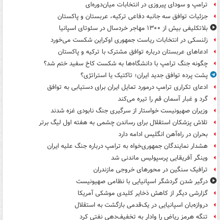
ترامپ و سودای پیروزی در انتخابات میان‌دوره‌ای
جزئیات توافق سه جانبه دفاعی ترکیه، عربستان و پاکستان
بلاتکلیفی بیش از ۱۳۰۰ مهاجر خردسال در سئوتای اسپانیا
زلنسکی در انتخابات ریاست جمهوری اوکراین شکست می‌خورد
ادعاهای عربستان درباره توافق مشترک با ترکیه و پاکستان
چگونه جنگ ترامپ با دانشگاه‌ها به شکست کاخ سفید ختم شد؟
پشت پرده توافق جدید ایران؛ تاکتیک یا استراتژی؟
ادعای تکراری ترامپ درمورد تمایل ایران برای دستیابی به توافق
گرد و غبار آسمان قم را تیره می‌کند
وزیران صهیونیست خواستار از سرگیری جنگ نابودی غزه شدند
تلاش پزشکان استقلال برای رساندن چشمی به هفته اول لیگ برتر
بحران در راه‌آهن انگلیس ادامه دارد
هشدار نمایندگان جمهوری‌خواه به ترامپ درباره جنگ علیه ایران
وینگر آفریقایی پرسپولیس ماندنی شد
ترافیک سنگین در محورهای خروجی مازندران
درگیر شدن گردشگر اسپانیایی با نظامی صهیونیست
گزارشی دیگر از کاهش ذخایر کلیدی موشکی آمریکا
دروازه‌بان اسپانیایی در یک‌قدمی بازگشت به استقلال
تنگه هرمز ریاض را وادار به تخفیف‌دهی نفتی کرد