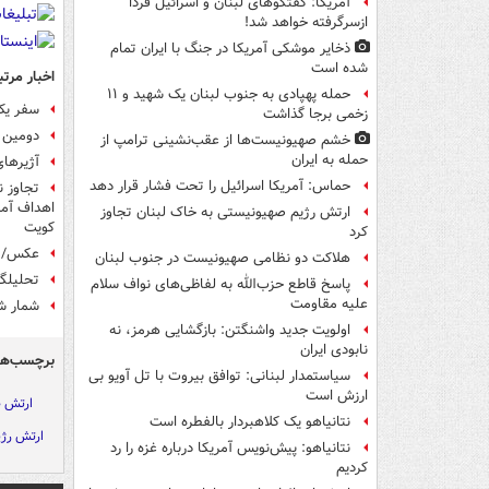
آمریکا: گفتگوهای لبنان و اسرائیل فردا
ازسرگرفته خواهد شد!
ذخایر موشکی آمریکا در جنگ با ایران تمام
شده است
اخبار مرتب
حمله پهپادی به جنوب لبنان یک شهید و ۱۱
سفر یک
زخمی برجا گذاشت
دومین 
خشم صهیونیست‌ها از عقب‌نشینی ترامپ از
حمله به ایران
آژیرهای
حماس: آمریکا اسرائیل را تحت فشار قرار دهد
تجاوز ن
اهداف آمری
ارتش رژیم صهیونیستی به خاک لبنان تجاوز
کویت
کرد
عکس/ ت
هلاکت دو نظامی صهیونیست در جنوب لبنان
تحلیلگر
پاسخ قاطع حزب‌الله به لفاظی‌های نواف سلام
علیه مقاومت
شمار شهد
اولویت جدید واشنگتن: بازگشایی هرمز، نه
نابودی ایران
برچسب‌ها
سیاستمدار لبنانی: توافق بیروت با تل آویو بی
ارزش است
ارتش 
نتانیاهو یک کلاهبردار بالفطره است
ارتش رژ
نتانیاهو: پیش‌نویس آمریکا درباره غزه را رد
کردیم