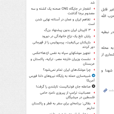
شد
انفجار در جایگاه CNG صحنه یک کشته و سه
یر قابل
مصدوم برجا گذاشت
زب الله
تفاهم ایران و عمان در آستانه نهایی شدن
است
۳ کاپیتان ایران بدون پیشنهاد بزرگ
ر نبطیه
پایان تلخ یک نزاع خانوادگی در دورود
بازیکنان بی‌کیفیت، پرسپولیس را از قهرمانی
دور کردند
به محله
تجهیز موشکهای سپاه به نفس اژدها+عکس
زخمی شدند که شماری از
نشست وزیران خارجه مصر، ترکیه، پاکستان و
عربستان
چرا موشک‌های ایران تمام نمی‌شود؟
 شهدا و
شبیه‌سازی حمله به پایگاه نیروهای دلتا فورس
آمریکا
صاعقه جان فوتبالیست تایلندی را گرفت!
عصبانیت ترامپ از پیروزی نامزد حامی
فلسطین در میشیگان
بقائی: برنامه‌ای برای سفر به قطر و پاکستان
نداریم