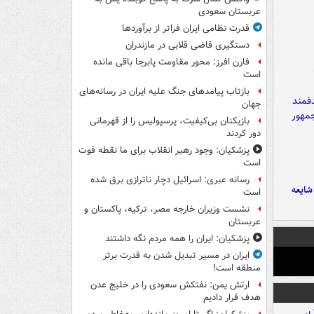
عربستان سعودی
قدرت نظامی ایران فراتر از برآوردها
دستگیری قاضی قلابی در مازندران
فارن افرز: محور مقاومت پابرجا باقی مانده
است
بازتاب پیامدهای جنگ علیه ایران در رسانه‌های
جهان
بازیکنان بی‌کیفیت، پرسپولیس را از قهرمانی
دور کردند
پزشکیان: وجود رهبر انقلاب برای ما نقطه قوت
است
رسانه عبری: اسرائیل دچار ناترازی برق شده
ایعه
است
نشست وزیران خارجه مصر، ترکیه، پاکستان و
عربستان
پزشکیان: ایران را همه مردم نگه داشتند
ایران در مسیر تبدیل شدن به قدرت برتر
منطقه است!
ارتش یمن: نفتکش سعودی را در خلیج عدن
هدف قرار دادیم