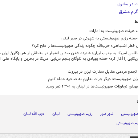
ط
 هیئت صهیونیست به امارات
حمله رژیم صهیونیستی به شهرکی در صور لبنان
 خطر اشتباهی؛ حزب‌الله چگونه زندگی صهیونیست‌ها را فلج کرد؟
ظامی آمریکا به جنوب ایران/ شنیده شدن صدای انفجار در مناطقی از هرمزگان/ ایران ح
کایی را آغاز کرد/ حمله پهپادی به ناوگان پنجم دریایی امریکا در بحرین و پایگاه علی ا
جمع مردمی مقابل سفارت ایران در بیروت
ان صهیونیست: دیگر جرات نداریم به ضاحیه حمله کنیم
ای تجاوزات صهیونیست‌ها در لبنان به ۴۳۰۱ نفر رسید
صهیونیستی
شهر صور
رژیم صهیونیستی
لبنان
حزب الله لبنان
یم صهیونیستی