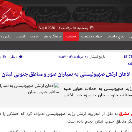
پنجشنبه ۱۵ مرداد ۱۴۰۵ -
Aug 6 2026
ی
دفاع و امنیت
جهاد و مقاومت
حسینیه
فرهنگ و هنر
جامعه
اقتصاد
عکس و ف
1817
تاریخ انتشار:
۲۰ خرداد ۱۴۰۵ - ۰۸:۵۷
۰ نظر
چ
قه
اذعان ارتش صهیونیستی به بمباران صور و مناطق جنوبی لبنان
ژیم صهیونیستی به حملات هوایی علیه
ختلف جنوب لبنان به ویژه صور اذعان
ش مشرق
به نقل از الجزیره، ارتش رژیم صهیونیستی اعتراف کرد که حملاتی را ع
گر مناطق جنوب لبنان انجام داده است.