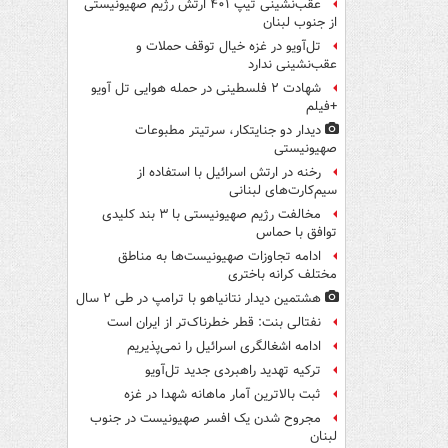
عقب‌نشینی تیپ ۴۰۱ ارتش رژیم صهیونیستی
از جنوب لبنان
تل‌آویو در غزه خیال توقف حملات و
عقب‌نشینی ندارد
شهادت ۲ فلسطینی در حمله هوایی تل آویو
+فیلم
دیدار دو جنایتکار،‌ سرتیتر مطبوعات
صهیونیستی
رخنه در ارتش اسرائیل با استفاده از
سیم‌کارت‌های لبنانی
مخالفت رژیم صهیونیستی با ۳ بند کلیدی
توافق با حماس
ادامه تجاوزات صهیونیست‌ها به مناطق
مختلف کرانه باختری
هشتمین دیدار نتانیاهو با ترامپ در طی ۲ سال
نفتالی بنت: قطر خطرناک‌تر از ایران است
ادامه اشغالگری اسرائیل را نمی‌پذیریم
ترکیه تهدید راهبردی جدید تل‌آویو
ثبت بالاترین آمار ماهانه شهدا در غزه
مجروح شدن یک افسر صهیونیست در جنوب
لبنان