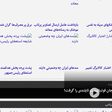
کهای سپاه به نفس
بازداشت عامل ارسال تصاویر پرتاب
برق پرمصرف‌ها گران شد
س
موشک به رسانه‌های معاند
اعتبار کالابرگ تغییر
سدهای ایران چه وضعیتی دارند
پشت پرده پخش هدفمند ش
استعفای رئیس‌جمهور
ده
ان فوتبالیست تایلندی را گرفت!
رزشی