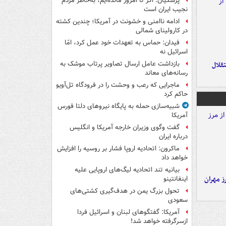
پزشکیان: اگر تا امروز مانده‌ایم، به‌خاطر مردم
نجیب ایران است
ادامه ناامنی و خشونت در آمریکا؛ چندین کشته
در کارولینای شمالی
فیدان: حماس به تعهدات خود عمل کرد، امّا
اسرائیل نه
بازداشت عامل ارسال تصاویر پرتاب موشک به
تقلال
رسانه‌های معاند
ماجرایی که رعب و وحشت را در فرودگاه تل‌آویو
حاکم کرد
شبیه‌سازی حمله به پایگاه نیروهای دلتا فورس
آمریکا
گفت وگوی وزیران خارجه آمریکا و انگلیس
درباره ایران
ماکرون: اتحادیه اروپا فشار بر روسیه را افزایش
خواهد داد
بیانیه تند اتحادیه لیگ‌های اروپایی علیه
ز مهران
اینفانتینو
تحول بزرگ یمن در هدف‌گیری کشتی‌های
سعودی
آمریکا: گفتگوهای لبنان و اسرائیل فردا
ازسرگرفته خواهد شد!