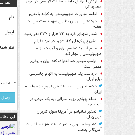
ارتش اسرائیل دامنه عملیات تهاجمی در غزه را
نظر شم
محدود کرد
ادامه تجاوزات صهیونیستی به کرانه باختری
نام
خودکشی سومین نظامی صهیونیست طی یک
هفته
ایمیل
شمار شهدای غزه به ۷۳ هزار و ۳۷۷ نفر رسید
تشییع پیکرهای ۱۱۲ شهید در غزه +فیلم
نظر شما 
نعیم قاسم: تفاهم ایران و آمریکا، رژیم
صهیونیستی را مهار کرد
ترامپ مجبور شد اعتراف کند ایران بازیگری
مهمی است
بازداشت یک صهیونیست به اتهام جاسوسی
برای ایران
*
لطفا عدد م
خشم لیبرمن از عقب‌نشینی ترامپ از حمله به
ایران
حمله پهپادی رژیم اسرائیل به یک خودرو در
غرب غزه
تحقیر نتانیاهو در آمریکا سوژه کاربران
این مطالب
عبری‌زبان
کشورهای عربی حاضر نیستند هزینه اقدامات
آمریکا را بدهند