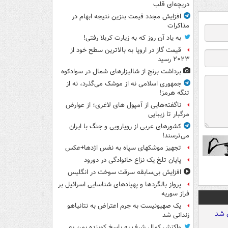
دریچه‌ای قلب
افزایش مجدد قیمت بنزین نتیجه ابهام در
مذاکرات
به یاد آن روز که به زیارت کربلا رفتی!
قیمت گاز در اروپا به بالاترین سطح خود از
۲۰۲۳ رسید
برداشت برنج از شالیزارهای شمال در سوادکوه
جمهوری اسلامی نه از موشک می‌گذرد، نه از
تنگه هرمز!
ناگفته‌هایی از آمپول های لاغری؛ از عوارض
مرگبار تا زیبایی
کشورهای عربی از رویارویی و جنگ با ایران
می‌ترسند!
تجهیز موشکهای سپاه به نفس اژدها+عکس
پایان تلخ یک نزاع خانوادگی در دورود
افزایش بی‌سابقه سرقت سوخت در انگلیس
پرواز بالگردها و پهپادهای شناسایی اسرائیل بر
فراز سوریه
یک صهیونیست به جرم اعتراض به نتانیاهو
زندانی شد
واکنش کمال شرف به پاسخ کوبنده یمن به