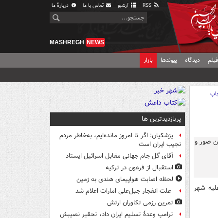
RSS
آرشیو
تماس با ما
دربارهٔ ما
MASHREGH
NEWS
یلم
دیدگاه
پیوندها
بازار
اپ
پربازدیدترین ها
پزشکیان: اگر تا امروز مانده‌ایم، به‌خاطر مردم
نجیب ایران است
آقای گل جام جهانی مقابل اسرائیل ایستاد
استقبال از فرعون در ترکیه
لحظه اصابت هواپیمای هندی به زمین
لیه شهر
علت انفجار جبل‌علی امارات اعلام شد
تمرین رزمی تکاوران ارتش
ترامپ وعدۀ تسلیم ایران داد، تحقیر نصیبش