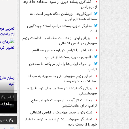
افشاگری رسانه عبری از سوء استفاده خاخام‌ها
از نوجوانان
آمریکایی‌ها الویتشان تنگه هرمز است، نه
مسئله هسته‌ای ایران
تحلیگر صهیونیست: ترامپ استاد چرندگویی
تجهیز موش
است
اژدها+عک
میزبانی اردن از نشست مقابله با اقدامات رژیم
صهیونی در قدس اشغالی
نتانیاهو: با ترامپ درباره حماس مخالفم
ناامیدی صهیونیست‌ها از ترامپ
من حرف ایرانی‌ها را باور می‌کنم تا سخنان
ترامپ
تجاوز رژیم صهیونیستی به سوریه به مرحله
زمان شارژ 
عملیات ایجاد راه رسید
کرد
ویرانی گسترده ۱۹ روستای لبنان توسط رژیم
صهیونیستی
فیلم برگزی
مخالفت تل‌آویو با درخواست شورای صلح
صاعقه ج
ترامپ برای عقب‌نشینی
ثبت رکورد جدید مهاجرت از اراضی اشغالی
تحلیلگر صهیونیست: تهدیدهای ترامپ اعتبار
برگزیده و
خود را از دست داده