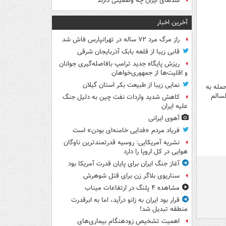
سدهای ایران چه وضعیتی دارند
آخرین اخبار
راز مرگ مرد ۷۲ ساله در تهرانپارس فاش شد
قابی زیبا از قلعه بابک آذربایجان شرقی
ریزش پایگاه جدید ترامپ بافاصله‌گیری جوانان
و اقلیت‌ها از جمهوری‌خواهان
نمایی زیبا از طبیعت بکر استان گیلان
مله به
لسالم
کاهش شدید واردات نفت چین به دلیل جنگ
علیه ایران
آهوی ایرانی
فریاد مردم «فدایی خامنه‌ای بودن» است
نشریه آمریکایی: روسیه قدرتمندترین ناوگان
هوایی در کل اروپا را دارد
آغاز جنگ ایران برای پایان قدرت آمریکا بود
سناریوی بلاگر زن برای قتل شوهرش
مشاهده ۴ پلنگ در ارتفاعات میناب
قرار بود ایران به زانو درآید، اما به ابرقدرت
منطقه تبدیل شد!
اهمیت تشخیص زودهنگام بیماری‌های