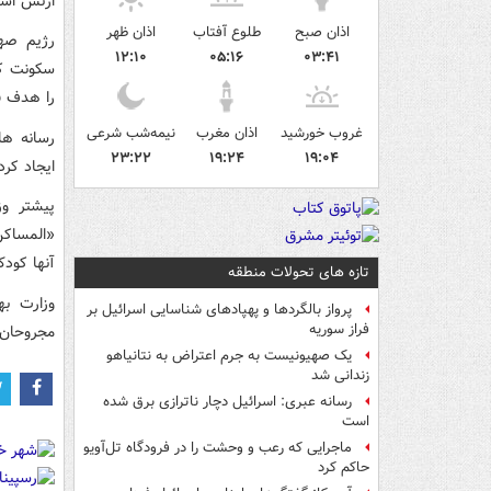
ارتش اشغ
اذان صبح
طلوع آفتاب
اذان ظهر
رژیم صهی
۱۲:۱۰
۰۵:۱۶
۰۳:۴۱
سکونت کر
را هدف ق
غروب خورشید
اذان مغرب
نیمه‌شب شرعی
رسانه ها
۲۳:۲۲
۱۹:۲۴
۱۹:۰۴
ایجاد کرد
پیشتر وز
آنها کود
تازه های تحولات منطقه
وزارت به
پرواز بالگردها و پهپادهای شناسایی اسرائیل بر
فراز سوریه
مجروحان 
یک صهیونیست به جرم اعتراض به نتانیاهو
زندانی شد
رسانه عبری: اسرائیل دچار ناترازی برق شده
است
ماجرایی که رعب و وحشت را در فرودگاه تل‌آویو
حاکم کرد