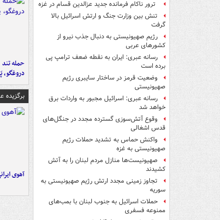
ترور ناکام فرمانده جدید عزالدین قسام در غزه
تنش بین وزارت جنگ و ارتش اسرائیل بالا
گرفت
رژیم صهیونیستی به دنبال جذب نیرو از
کشورهای عربی
رسانه عبری: ایران به نقطه ضعف ترامپ پی
حمله تند ف
برده است
دروغگو، پَ
وضعیت قرمز در ساختار سایبری رژیم
صهیونیستی
برگزیده 
رسانه عبری: اسرائیل مجبور به واردات برق
خواهد شد
وقوع آتش‌سوزی گسترده مجدد در جنگل‌های
قدس اشغالی
واکنش حماس به تشدید حملات رژیم
صهیونیستی به غزه
صهیونیست‌ها منازل مردم لبنان را به ‌آتش
کشیدند
آهوی ایران
تجاوز زمینی مجدد ارتش رژیم صهیونیستی به
سوریه
حملات اسرائیل به جنوب لبنان با بمب‌های
ممنوعه فسفری