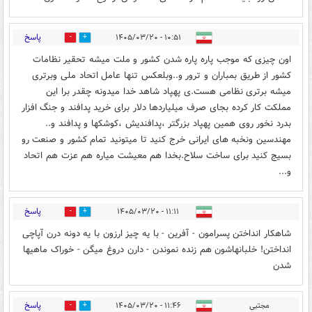
پاسخ
۱۰:۵۱ - ۱۴۰۵/۰۳/۲۰
0
0
اون چیزی که موجب پاره پاره شدن کشور و ملت میشه تحقیر نظامات
کشور از طریق بمباران و ترور و..وبلعکس تنها عامل اتحاد ملی وبرتری
میشه برتری نظامی هست.ی پهپاد شاهد خدا میدونه چقدر برا این
مملکت کار کرده بجای صرف میلیاردها دلار برای خرید پدافند و جنگ افزار
بدرد نخور روی همین پهپاد بزرگتر ،پدافندیش ،کوشکها و پدافند و..
مهندسین ونخبه های ایرانی خرج کنید تا میتونید تمام کشور و صنعت رو
بسیج کنید برای ساخت سلاح.بخدا هم معیشت میاره هم عزت هم اتحاد
و...
پاسخ
۱۱:۱۱ - ۱۴۰۵/۰۳/۲۰
0
0
شاهکار انداختن پسرامون - آفرین - با یه چیز ارزون با یه دونه درن آپاچی
انداختن! خلبانهاشون هم زنده نموندن - دارن دروغ میگن - خوراک ماهیها
شدن
پاسخ
مجتبی
۱۱:۴۶ - ۱۴۰۵/۰۳/۲۰
0
0