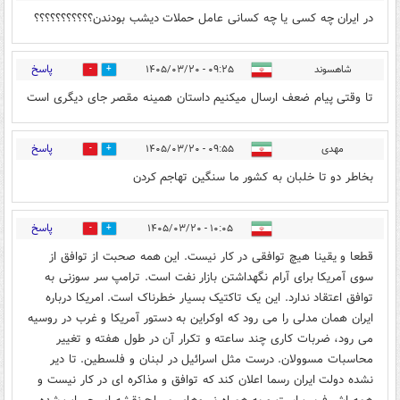
در ایران چه کسی یا چه کسانی عامل حملات دیشب بودندن؟؟؟؟؟؟؟؟؟؟؟
پاسخ
شاهسوند
۰۹:۲۵ - ۱۴۰۵/۰۳/۲۰
0
2
تا وقتی پیام ضعف ارسال میکنیم داستان همینه مقصر جای دیگری است
پاسخ
مهدی
۰۹:۵۵ - ۱۴۰۵/۰۳/۲۰
0
0
بخاطر دو تا خلبان به کشور ما سنگین تهاجم کردن
پاسخ
۱۰:۰۵ - ۱۴۰۵/۰۳/۲۰
2
22
قطعا و یقینا هیچ توافقی در کار نیست. این همه صحبت از توافق از
سوی آمریکا برای آرام نگهداشتن بازار نفت است. ترامپ سر سوزنی به
توافق اعتقاد ندارد. این یک تاکتیک بسیار خطرناک است. امریکا درباره
ایران همان مدلی را می رود که اوکراین به دستور آمریکا و غرب در روسیه
می رود، ضربات کاری چند ساعته و تکرار آن در طول هفته و تغییر
محاسبات مسوولان. درست مثل اسرائیل در لبنان و فلسطین. تا دیر
نشده دولت ایران رسما اعلان کند که توافق و مذاکره ای در کار نیست و