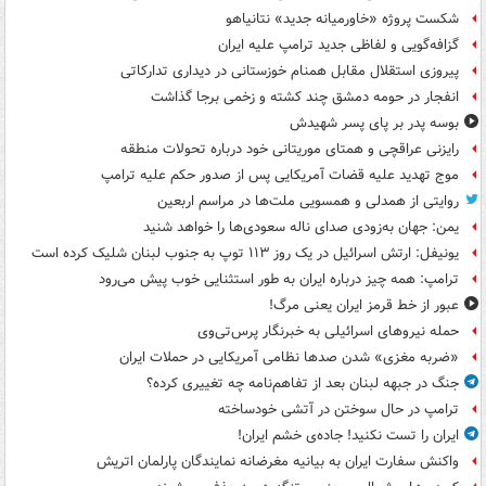
شکست پروژه «خاورمیانه جدید» نتانیاهو
گزافه‌گویی و لفاظی جدید ترامپ علیه ایران
پیروزی استقلال مقابل همنام خوزستانی در دیداری تدارکاتی
انفجار در حومه دمشق چند کشته و زخمی برجا گذاشت
بوسه‌ پدر بر پای پسر شهیدش
رایزنی عراقچی و همتای موریتانی خود درباره تحولات منطقه
موج تهدید علیه قضات آمریکایی پس از صدور حکم علیه ترامپ
روایتی از همدلی و همسویی ملت‌ها در مراسم اربعین
یمن: جهان به‌زودی صدای ناله سعودی‌ها را خواهد شنید
یونیفل: ارتش اسرائیل در یک روز ۱۱۳ توپ به جنوب لبنان شلیک کرده است
ترامپ: همه چیز درباره ایران به طور استثنایی خوب پیش می‌رود
عبور از خط قرمز ایران یعنی مرگ!
حمله نیروهای اسرائیلی به خبرنگار پرس‌تی‌وی
«ضربه مغزی» شدن صدها نظامی آمریکایی در حملات ایران
جنگ در جبهه لبنان بعد از تفاهم‌نامه چه تغییری کرده؟
ترامپ در حال سوختن در آتشی خودساخته
ایران را تست نکنید! جاده‌ی خشم ایران!
واکنش سفارت ایران به بیانیه مغرضانه نمایندگان پارلمان اتریش