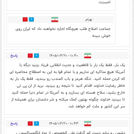
احسنت
بهرام
0
0
جماعت اصلاح طلب هیچگاه اجازه نخواهند داد که ایران روی
خوش ببینه
پاسخ
۱۰:۴۰ - ۱۴۰۵/۰۳/۲۰
0
0
یک بار، فقط یک بار با قاطعیت و جدیت انقلابی فریاد بزنید دیگه با
آمریکا هیچ مذاکره ای نداریم و با تمام قوا به این به اصطلاح محاصره ای
که کردن حمله کنید. تنگه هرمز و باب المندب رو ببندید. فقط یک بار به
خاطر رضایت خداوند اقدام کنید تا نتیجه رو ببینید. برید از ان پی تی
خارج بشید، سلاح هسته ای بسازید و به آمریکا در تمام دنیا حمله کنید
تا ببینید خداوند چگونه بهتون کمک میکنه و شر دشمنان برای همیشه از
سر این کشور و ملت کم خواهد شد.
پاسخ
۱۰:۴۳ - ۱۴۰۵/۰۳/۲۰
0
0
دشمن رو نباید دست کم گرفت علی الخصوص از نوع انگلوساکسون ،