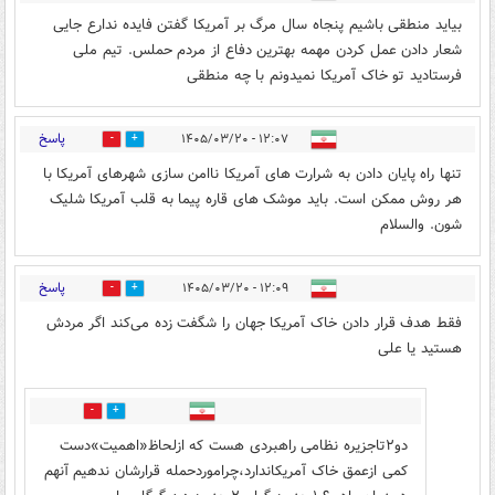
بیاید منطقی باشیم پنجاه سال مرگ بر آمریکا گفتن فایده ندارع جایی
شعار دادن عمل کردن مهمه بهترین دفاع از مردم حملس. تیم ملی
فرستادید تو خاک آمریکا نمیدونم با چه منطقی
پاسخ
۱۲:۰۷ - ۱۴۰۵/۰۳/۲۰
0
0
تنها راه پایان دادن به شرارت های آمریکا ناامن سازی شهرهای آمریکا با
هر روش ممکن است. باید موشک های قاره پیما به قلب آمریکا شلیک
شون. والسلام
پاسخ
۱۲:۰۹ - ۱۴۰۵/۰۳/۲۰
1
3
فقط هدف قرار دادن خاک آمریکا جهان را شگفت زده می‌کند اگر مردش
هستید یا علی
1
0
دو۲تاجزیره نظامی راهبردی هست که ازلحاظ«اهمیت»دست
کمی ازعمق خاک آمریکاندارد،چراموردحمله قرارشان ندهیم آنهم