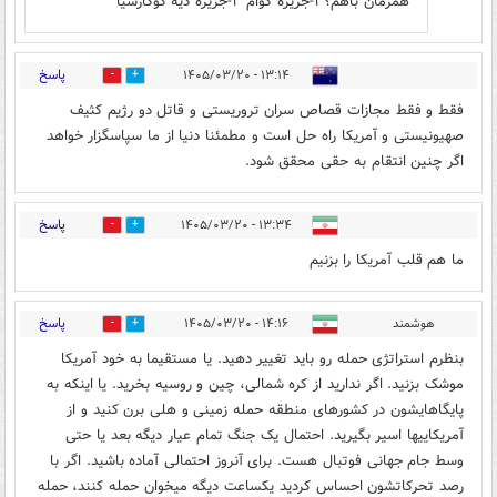
همزمان باهم؟ ۱-جزیره گوام ۲-جزیره دیه گوگارسیا
پاسخ
۱۳:۱۴ - ۱۴۰۵/۰۳/۲۰
0
1
فقط و فقط مجازات قصاص سران تروريستی و قاتل دو رژيم کثيف
صهيونيستی و آمريکا راه حل است و مطمئنا دنيا از ما سپاسگزار خواهد
اگر چنين انتقام به حقی محقق شود.
پاسخ
۱۳:۳۴ - ۱۴۰۵/۰۳/۲۰
0
0
ما هم قلب آمریکا را بزنیم
پاسخ
هوشمند
۱۴:۱۶ - ۱۴۰۵/۰۳/۲۰
0
0
بنظرم استراتژی حمله رو باید تغییر دهید. یا مستقیما به خود آمریکا
موشک بزنید. اگر ندارید از کره شمالی، چین و روسیه بخرید. یا اینکه به
پایگاهایشون در کشورهای منطقه حمله زمینی و هلی برن کنید و از
آمریکاییها اسیر بگیرید. احتمال یک جنگ تمام عیار دیگه بعد یا حتی
وسط جام جهانی فوتبال هست. برای آنروز احتمالی آماده باشید. اگر با
رصد تحرکاتشون احساس کردید یکساعت دیگه میخوان حمله کنند، حمله