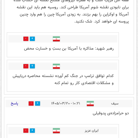
همه اش فریب است و به همراه نیروهای مسلح نقشه ای حساب شده
برای نابودی نقشه شوم آمریکا طراحی کند. روسیه هم باید این نقشه
آمریکا و اوکراین را بهم بزنند. به زودی آمریکا چین را هم وارد چنین
پروسه ای خواهد کرد. شک نکنید.
0
2
رهبر شهید: مذاکره با آمریکا بن بستِ و خسارت محض
0
0
کدام توافق ترامپ در جنگ کم آورده نشسته محاصره دریاییش
و مشکلات اقتصادی کار رو تمام کنه
پاسخ
سیف
۱۰:۲۱ - ۱۴۰۵/۰۳/۲۰
6
18
دو حرامزاده‌ی پدوفیلی
ایران عزیز
1
3