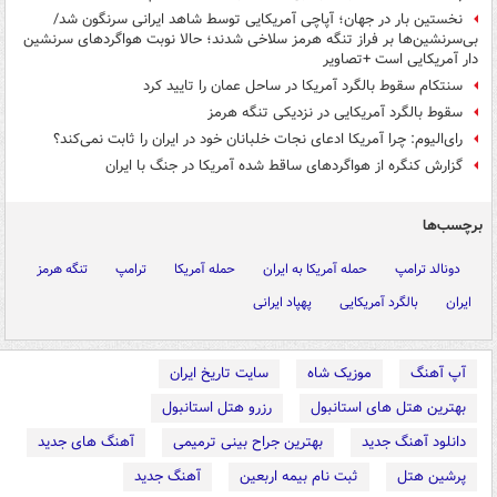
نخستین بار در جهان؛ آپاچی آمریکایی توسط شاهد ایرانی سرنگون شد/
بی‌سرنشین‌ها بر فراز تنگه هرمز سلاخی شدند؛ حالا نوبت هواگردهای سرنشین
دار آمریکایی است +تصاویر
سنتکام سقوط بالگرد آمریکا در ساحل عمان را تایید کرد
سقوط بالگرد آمریکایی در نزدیکی تنگه هرمز
رای‌الیوم: چرا آمریکا ادعای نجات خلبانان خود در ایران را ثابت نمی‌کند؟
گزارش کنگره از هواگردهای ساقط شده آمریکا در جنگ با ایران
برچسب‌ها
دونالد ترامپ
حمله آمریکا به ایران
حمله آمریکا
ترامپ
تنگه هرمز
ایران
بالگرد آمریکایی
پهپاد ایرانی
آپ آهنگ
موزیک شاه
سایت تاریخ ایران
بهترین هتل های استانبول
رزرو هتل استانبول
دانلود آهنگ جدید
بهترین جراح بینی ترمیمی
آهنگ های جدید
پرشین هتل
ثبت نام بیمه اربعین
آهنگ جدید