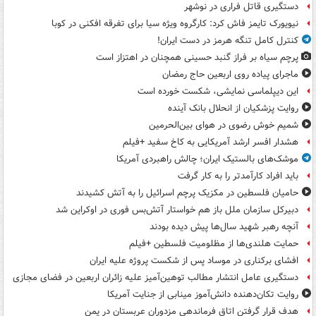
دستگیری قاتل فراری در نوشهر
نیویورک تایمز فاش کرد: کارگروه ویژه سیا برای تفرقه افکنی در کوبا
کنترل کامل تنگه هرمز در دست ایران!
پرچم سیاه بر فراز گنبد حسینی همچنان در اهتزاز است
ماجرای پیاده روی اربعین حاج رمضان
این دیپلماسی نمایشی، شکست خورده است
روایت پزشکیان از انحلال بانک آینده
شمیم خوش رضوی در هوای بین‌الحرمین
هشدار افسر ارشد آمریکایی به کاخ سفید +فیلم
موشک‌های بالستیک ایران؛ چالش راهبردی آمریکا
باید افراد کارآمدتر را به کار گرفت
حامیان فلسطین در مکزیک پرچم اسرائیل را به آتش کشیدند
دبیرکل سازمان ملل باز هم خواستار آتش‌بس فوری در اوکراین شد
آنچه رهبر شهید سال‌ها پیش دیده بودند
حمایت هلندی‌ها از مظلومیت فلسطین +فیلم
افشای برکناری در موساد پس از شکست پروژه علیه ایران
دستگیری عامل انتشار مطالب توهین‌آمیز علیه زائران اربعین در فضای مجازی
روایت تکان‌دهنده دانش‌آموز مینابی از جنایت آمریکا
هدف قرار گرفتن اتاق‌ فرماندهی مزدوران عربستان در یمن