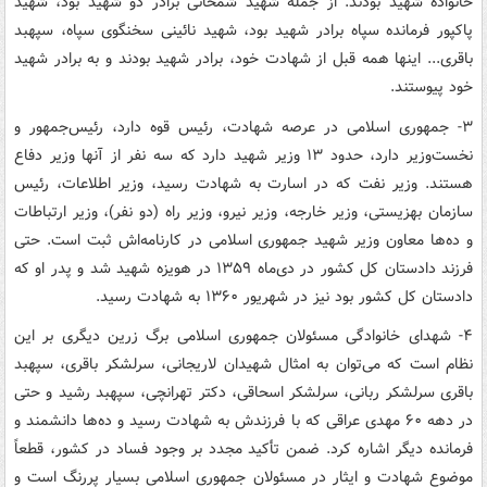
خانواده شهید بودند. از جمله شهید شمخانی برادر دو شهید بود، شهید
پاکپور فرمانده سپاه برادر شهید بود، شهید نائینی سخنگوی سپاه، سپهبد
باقری... اینها همه قبل از شهادت خود، برادر شهید بودند و به برادر شهید
خود پیوستند.
۳- جمهوری اسلامی در عرصه شهادت، رئیس قوه دارد، رئیس‌جمهور و
نخست‌وزیر دارد، حدود ۱۳ وزیر شهید دارد که سه نفر از آنها وزیر دفاع
هستند. وزیر نفت که در اسارت به شهادت رسید، وزیر اطلاعات، رئیس
سازمان بهزیستی، وزیر خارجه، وزیر نیرو، وزیر راه (دو نفر)، وزیر ارتباطات
و ده‌ها معاون وزیر شهید جمهوری اسلامی در کارنامه‌اش ثبت است. حتی
فرزند دادستان کل کشور در دی‌ماه ۱۳۵۹ در هویزه شهید شد و پدر او که
دادستان کل کشور بود نیز در شهریور ۱۳۶۰ به شهادت رسید.
۴- شهدای خانوادگی مسئولان جمهوری اسلامی برگ زرین دیگری بر این
نظام است که می‌توان به امثال شهیدان لاریجانی، سرلشکر باقری، سپهبد
باقری سرلشکر ربانی، سرلشکر اسحاقی، دکتر تهرانچی، سپهبد رشید و حتی
در دهه ۶۰ مهدی عراقی که با فرزندش به شهادت رسید و ده‌ها دانشمند و
فرمانده دیگر اشاره کرد. ضمن تأکید مجدد بر وجود فساد در کشور، قطعاً
موضوع شهادت و ایثار در مسئولان جمهوری اسلامی بسیار پررنگ است و