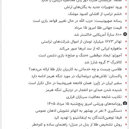
صنعا: عربستان قدرت دور زدن محاصره دریایی را ندارد
ورود تجهیزات جدید به یگان‌های ارتش
خشم ترامپ از افشای کمبود موشک
رسانه صهیونیست: حزب الله در حال تغییر قواعد بازی است
قیمت جهانی طلا امروز ۱۵ مرداد
۸۰۰ سازۀ آمریکایی خاکستر شد
تهاتر ۱۶۷۳ میلیارد تومان از اموال شرکت‌های تراستی
ماهواره ایرانی که از سد ابرها عبور می‌کند
آجورلو: ایجاد دوقطبی «جنگ و صلح‌» بازی دشمن است
کالابرگ ۳ گروه شارژ شد
طلاسی چیست و چه خدماتی به کاربران بازار طلا ارائه می‌دهد؟
پاکستان: تلاش‌های دیپلماتیک در مورد تنگه هرمز ادامه دارد
سفیر ایران در ژاپن: همان فاجعه هیروشیما در حال تکرار است
شنیده شدن صدای دو انفجار در نزدیکی تنگه هرمز
تکذیب شایعه معافیت سربازان فراری
روزنامه‌های ورزشی امروز پنج‌شنبه ۱۵ مرداد ۱۴۰۵
دستگیری ۶ نفر در بهشهر به اتهام تشویش اذهان عمومی
فیفا توهین‌کنندگان به اینفانتینو را تهدید کرد
روش تشخیص طلا از بدل در منزل؛ راهنمای ساده و کم‌خطر