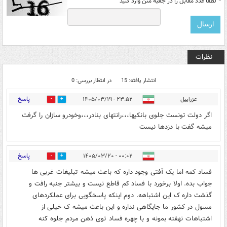
*
لطفا عدد مقابل را در جعبه متن وارد کنید
نظرات
انتشار یافته: 15
در انتظار بررسی: 0
پاسخ
عزراییل
۲۳:۵۲ - ۱۴۰۵/۰۳/۱۹
0
0
اگر دولت تونست جلوی بانکیها،،،رانتهای بنادر،،،وخودرو سازان را گرفت
میشه گفت با دزدها نیست
پاسخ
۰۰:۰۲ - ۱۴۰۵/۰۳/۲۰
2
8
فساد کمه اما یک آفتی وجود داره که باعث میشه تبلیغات غربی ها
جواب بده. اولا برخورد با فساد کم قاطع نیست و بیشتر جنبه رافت و
گذشت داره ک این اشتباهه. دوم اینکه پاسخگویی برای عملکردهای
مسول در کشور ما جایگاهی نداره و این باعث میشه ک خیلی از
اشتباهات نهفته بمونه و با چهره فساد توی ذهن مردم جلوه کنه