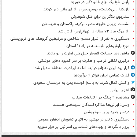
پایان تلخ یک نزاع خانوادگی در دورود
بازیکنان بی‌کیفیت، پرسپولیس را از قهرمانی دور کردند
سناریوی بلاگر زن برای قتل شوهرش
نشست وزیران خارجه مصر، ترکیه، پاکستان و عربستان
راز مرگ مرد ۷۲ ساله در تهرانپارس فاش شد
دستگیری ۸ نفر از اشرار مسلح شاخص و مرتبطین گروهک های تروریستی
موج بارش‌های تابستانه در راه ۱۱ استان
ماهواره‌ها خسارت انفجار جبل‌علی امارت را لو دادند
درگیری لفظی ترامپ و هگزث بر سر کمبود ذخایر موشکی
قرار بود ایران به زانو درآید، اما به ابرقدرت منطقه تبدیل شد!
قدرت نظامی ایران فراتر از برآوردها
واکنش کمال شرف به پاسخ کوبنده یمن به عربستان سعودی
آهوی ایرانی
مشاهده ۴ پلنگ در ارتفاعات میناب
ونس: ایرانی‌ها مذاکره‌کنندگان سرسختی هستند
دردسر جدید برای سرخپوشان
دستگیری ۶ نفر در بهشهر به اتهام تشویش اذهان عمومی
پرواز بالگردها و پهپادهای شناسایی اسرائیل بر فراز سوریه