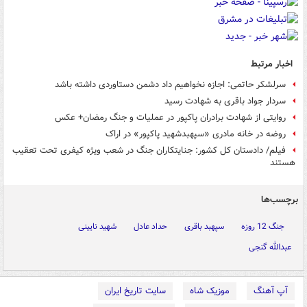
اخبار مرتبط
سرلشکر حاتمی: اجازه نخواهیم داد دشمن دستاوردی داشته باشد
سردار جواد باقری به شهادت رسید
روایتی از شهادت برادران پاکپور در عملیات و جنگ رمضان+ عکس
روضه‌ در خانه مادری «سپهبدشهید پاکپور» در اراک
فیلم/ دادستان کل کشور: جنایتکاران جنگ در شعب ویژه کیفری تحت تعقیب
هستند
برچسب‌ها
جنگ 12 روزه
سپهبد باقری
حداد عادل
شهید نایینی
عبدالله گنجی
آپ آهنگ
موزیک شاه
سایت تاریخ ایران