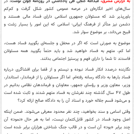
به گزارش مشرق،
عبدالله گنجی طی یادداشتی در روزنامه جوان نوشت:
در
سال‌های اخیر انگاره‌ای در عرصه عمومی کشور شکل گرفت و کم‌کم
باورپذیر شد که مسئولان جمهوری اسلامی دارای فساد مالی هستند و
دشمن نیز متأثر از فرهنگ ایرانی- اسلامی که این امور را بسیار زشت و
قبیح می‌داند، بر موضوع سوار شد.
موضوع به صورتی است که اگر در محفل و جلسه‌ای بگویید فساد هست،
اما کم، متهم به فساد خواهید شد و باید حتماً بگویید همه مسئولان
فاسدند تا شما را دارای فهم و پرستیژ اجتماعی بدانند.
نگارنده درصدد انکار فساد نبوده و نیستم و از قضا برای افشاگری درباره
فساد بارها به دادگاه رسانه رفته‌ام. اما اگر مسئولان را از فرماندار، استاندار،
وزیر، معاون وزیر و رؤسای جمهور، معاونان و فرماندهان نظامی بدانیم در
طول ۴۷ سال گذشته چند نفرشان به فساد متهم شدند و ثابت شده است
و می‌شود قسم جلاله خورد و اسناد آن را به دادگاه صالح ارائه کرد؟
وقتی اسامی و سند بخواهید، چند نفر محدود معرفی می‌شوند. ضمن اینکه
اصل وجود فساد در کشور قابل‌کتمان نیست، اما به هر حال «نمود» آن
چند برابر «بود» آن است و در قالب جنگ شناختی هزاران برابر شده است