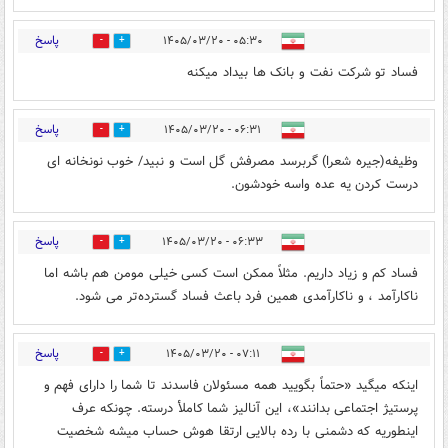
پاسخ
۰۵:۳۰ - ۱۴۰۵/۰۳/۲۰
0
0
فساد تو شرکت نفت و بانک ها بیداد میکنه
پاسخ
۰۶:۳۱ - ۱۴۰۵/۰۳/۲۰
0
0
وظیفه(جیره شعرا) گربرسد مصرفش گل است و نبید/ خوب نونخانه ای
درست کردن یه عده واسه خودشون.
پاسخ
۰۶:۳۳ - ۱۴۰۵/۰۳/۲۰
0
0
فساد کم و زیاد داریم. مثلاً ممکن است کسی خیلی مومن هم باشه اما
ناکارآمد ، و ناکارآمدی همین فرد باعث فساد گسترده‌تر می شود.
پاسخ
۰۷:۱۱ - ۱۴۰۵/۰۳/۲۰
0
0
اینکه میگید «حتماً بگویید همه مسئولان فاسدند تا شما را دارای فهم و
پرستیژ اجتماعی بدانند»، این آنالیز شما کاملأ درسته. چونکه عرف
اینطوریه که دشمنی با رده بالایی ارتقا هوش حساب میشه شخصیت