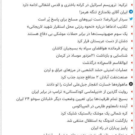
ترکیه: تروریسم اسرائیل در کرانه باختری و قدس اشغالی ادامه دارد
ایران آقای بلامنازع تنگه هرمز!
سردار ابن‌الرضا: دست نیروهای مسلح برای پاسخ پُر است
تکذیب ادعاها درباره «نحوه ردزنی محل استقرار شهید لاریجانی»
یک‌ سوم صهیونیست‌ها در برابر حملات موشکی بی دفاع هستند
دشان از دست عربستان فرار کرد
پیام فرمانده هوافضای سپاه به بسیجیان کاشان
شناسایی و بازداشت ۲۱مزدور موساد در کرمان
ابوالقاسم قاسم‌زاده درگذشت
عملیات امنیتی حشد الشعبی در مرزهای عراق و اردن
صنعت‌نفت آبادان ۲ مدافع جدید جذب کرد
ماهواره‌ها خسارت انفجار جبل‌علی امارت را لو دادند
روایت گاردین از «دیپلماسی کودکستانی» ترامپ در برابر ایران
بسیج تمام ظرفیت‌ها برای تعیین وضعیت دیگر خلبانان سوخو ۲۴ ایران
آینده نامعلوم طارمی در المپیاکوس
کره شمالی یک موشک بالستیک شلیک کرد
بازگشت اندونگ به استقلال منتفی شد
پاییز پرباران در راه ایران