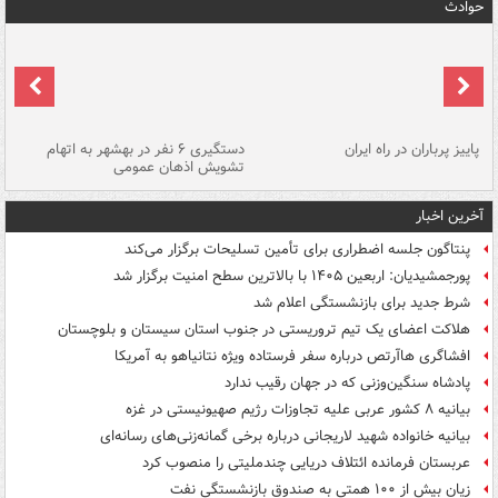
حوادث
ن
پاییز پرباران در راه ایران
دستگیری ۶ نفر در بهشهر به اتهام
تشویش اذهان عمومی
اس
آخرین اخبار
پنتاگون جلسه اضطراری برای تأمین تسلیحات برگزار می‌کند
پورجمشیدیان: اربعین ۱۴۰۵ با بالاترین سطح امنیت برگزار شد
شرط جدید برای بازنشستگی اعلام شد
هلاکت اعضای یک تیم تروریستی در جنوب استان سیستان و بلوچستان
افشاگری هاآرتص درباره سفر فرستاده ویژه نتانیاهو به آمریکا
پادشاه سنگین‌وزنی که در جهان رقیب ندارد
بیانیه ۸ کشور عربی علیه تجاوزات رژیم صهیونیستی در غزه
بیانیه خانواده شهید لاریجانی درباره برخی گمانه‌زنی‌های رسانه‌ای
عربستان فرمانده ائتلاف دریایی چندملیتی را منصوب کرد
زیان بیش از ۱۰۰ همتی به صندوق‌ بازنشستگی نفت