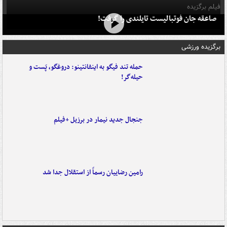
فیلم برگزیده
صاعقه جان فوتبالیست تایلندی را گرفت!
برگزیده ورزشی
حمله تند فیگو به اینفانتینو: دروغگو، پَست‌ و
حیله‌گر!
جنجال جدید نیمار در برزیل +فیلم
رامین رضاییان رسماً از استقلال جدا شد