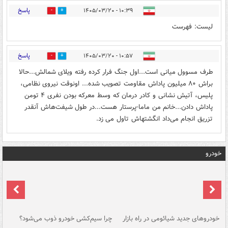
پاسخ
۱۰:۳۹ - ۱۴۰۵/۰۳/۲۰
0
0
لیست: فهرست
پاسخ
۱۰:۵۷ - ۱۴۰۵/۰۳/۲۰
0
1
طرف مسوول میانی است...اول جنگ فرار کرده رفته ویلای شمالش...حالا
براش ۸۰ میلیون پاداش مقاومت تصویب شده... اونوقت نیروی نظامی،
پلیس، آتیش نشانی و کادر درمان که وسط معرکه بودن نفری ۴ تومن
پاداش دادن...خانم من ماما-پرستار هست...در طول شیفت‌هاش آنقدر
تزریق انجام می‌داد انگشتهاش تاول می زد.
خودرو
خودروهای جدید شیائومی در راه بازار
چرا سیم‌کشی خودرو ذوب می‌شود؟
شو