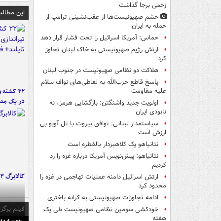
زخمی برجا گذاشت
این مطالب
خشم صهیونیست‌ها از عقب‌نشینی ترامپ از
حمله به ایران
حماس: آمریکا اسرائیل را تحت فشار قرار دهد
ارتش رژیم صهیونیستی به خاک لبنان تجاوز
کرد
هلاکت دو نظامی صهیونیست در جنوب لبنان
پاسخ قاطع حزب‌الله به لفاظی‌های نواف سلام
۲۲ کشته 
علیه مقاومت
در یک مدر
اولویت جدید واشنگتن: بازگشایی هرمز، نه
نابودی ایران
سیاستمدار لبنانی: توافق بیروت با تل آویو بی
ارزش است
نتانیاهو یک کلاهبردار بالفطره است
نتانیاهو: پیش‌نویس آمریکا درباره غزه را رد
کردیم
کالابرگ ۳ گروه شارژ شد
ارتش اسرائیل دامنه عملیات تهاجمی در غزه را
محدود کرد
ادامه تجاوزات صهیونیستی به کرانه باختری
فیلم برگزی
خودکشی سومین نظامی صهیونیست طی یک
هفته
بوسه‌ پ