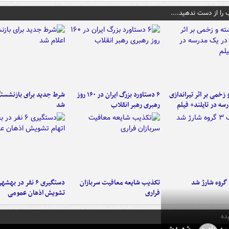
 را از دست ندهید....
و زخمی بر اثر تیراندازی
۶ دستاورد بزرگ ایران در ۱۶۰ روز
شرط جدید برای بازنشستگ
سه در تایلند+ فیلم
رهبری رهبر انقلاب
شد
تکذیب شایعه معافیت سربازان
دستگیری ۶ نفر در به
فراری
تشویش اذهان عمومی
ده
در بر پای پسر شهیدش