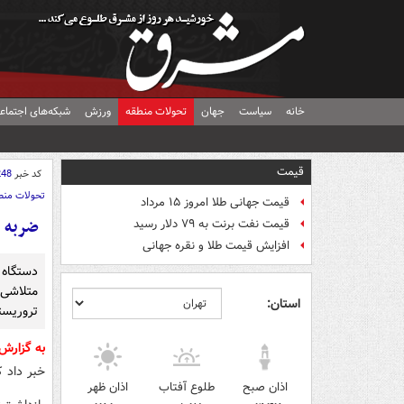
خانه
سیاست
جهان
تحولات منطقه
ورزش
شبکه‌های اجتماع
قیمت
کد خبر
248
تحولات منط
قیمت جهانی طلا امروز ۱۵ مرداد
ضربه ا
قیمت نفت برنت به ۷۹ دلار رسید
افزایش قیمت طلا و نقره جهانی
دستگاه 
متلاشی 
استان:
تروریست
به گزارش
خبر داد 
اذان صبح
طلوع آفتاب
اذان ظهر