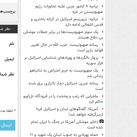
بیانیه ۸ کشور عربی علیه تجاوزات رژیم
برچسب‌ها
صهیونیستی در غزه
ترکیه: تروریسم اسرائیل در کرانه باختری و
قدس اشغالی ادامه دارد
نظر شم
یک‌ سوم صهیونیست‌ها در برابر حملات موشکی
بی دفاع هستند
نام
رسانه صهیونیست: حزب الله در حال تغییر
قواعد بازی است
پرواز بالگردها و پهپادهای شناسایی اسرائیل بر
ایمیل
فراز سوریه
یک صهیونیست به جرم اعتراض به نتانیاهو
نظر شما 
زندانی شد
رسانه عبری: اسرائیل دچار ناترازی برق شده
است
ماجرایی که رعب و وحشت را در فرودگاه تل‌آویو
حاکم کرد
آمریکا: گفتگوهای لبنان و اسرائیل فردا
*
لطفا عدد م
ازسرگرفته خواهد شد!
ذخایر موشکی آمریکا در جنگ با ایران تمام
شده است
حمله پهپادی به جنوب لبنان یک شهید و ۱۱