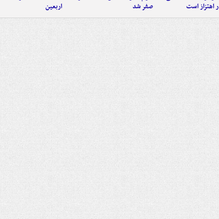
 اهتزاز است
صفر شد
اربعین