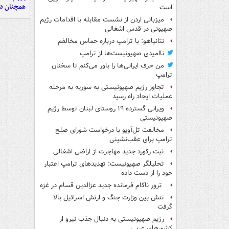
همچنان در
است
میزبانی اردن از نشست مقابله با اقدامات رژیم
صهیونی در قدس اشغالی
نتانیاهو: با ترامپ درباره حماس مخالفم
ناامیدی صهیونیست‌ها از ترامپ
من حرف ایرانی‌ها را باور می‌کنم تا سخنان
ترامپ
تجاوز رژیم صهیونیستی به سوریه به مرحله
عملیات ایجاد راه رسید
ویرانی گسترده ۱۹ روستای لبنان توسط رژیم
صهیونیستی
مخالفت تل‌آویو با درخواست شورای صلح
ترامپ برای عقب‌نشینی
ثبت رکورد جدید مهاجرت از اراضی اشغالی
تحلیلگر صهیونیست: تهدیدهای ترامپ اعتبار
خود را از دست داده
ترور ناکام فرمانده جدید عزالدین قسام در غزه
تنش بین وزارت جنگ و ارتش اسرائیل بالا
گرفت
رژیم صهیونیستی به دنبال جذب نیرو از
کشورهای عربی