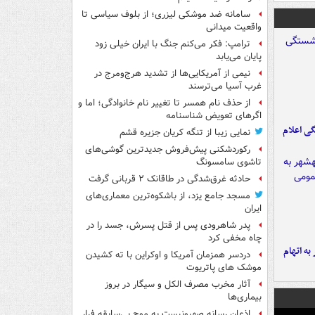
سامانه ضد موشکی لیزری؛ از بلوف سیاسی تا
واقعیت میدانی
ترامپ: فکر می‌کنم جنگ با ایران خیلی زود
پایان می‌یابد
نیمی از آمریکایی‌ها از تشدید هرج‌ومرج در
غرب آسیا می‌ترسند
از حذف نام همسر تا تغییر نام خانوادگی؛ اما و
اگرهای تعویض شناسنامه
ی اعلام
نمایی زیبا از تنگه کریان جزیره قشم
رکوردشکنی پیش‌فروش جدیدترین گوشی‌های
تاشوی سامسونگ
حادثه غرق‌شدگی در طاقانک ۲ قربانی گرفت
مسجد جامع یزد، از باشکوه‌ترین معماری‌های
ایران
پدر شاهرودی پس از قتل پسرش، جسد را در
چاه مخفی کرد
شهر به اتهام
دردسر همزمان آمریکا و اوکراین با ته کشیدن
موشک های پاتریوت
آثار مخرب مصرف الکل و سیگار در بروز
بیماری‌ها
اذعان رسانه صهیونیست به موج بی‌سابقه فرار