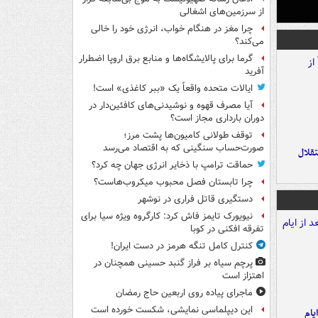
از سرزمین‌های اشغالی
چرا مغز در هنگام خواب، انرژی خود را خالی
می‌کند؟
گرما برای پالایشگاه‌ها و منابع برق اروپا اضطرار
آفرید
ایالات متحده واقعاً یک «ببر کاغذی» است!
آیا مصرف قهوه و نوشیدنی‌های کافئین‌دار در
دوران بارداری مجاز است؟
توقف طولانی کامیون‌ها پشت مرز؛
صورت‌حساب سنگینی که به اقتصاد می‌رسد
تقلال
حماقت ترامپ با ذخایر انرژی جهان چه کرد؟
چرا تابستان فصل محبوب میکروب‌هاست؟
دستگیری قاتل فراری در نوشهر
نیویورک تایمز فاش کرد: کارگروه ویژه سیا برای
تفرقه افکنی در کوبا
کنترل کامل تنگه هرمز در دست ایران!
پرچم سیاه بر فراز گنبد حسینی همچنان در
اهتزاز است
ماجرای پیاده روی اربعین حاج رمضان
این دیپلماسی نمایشی، شکست خورده است
یام