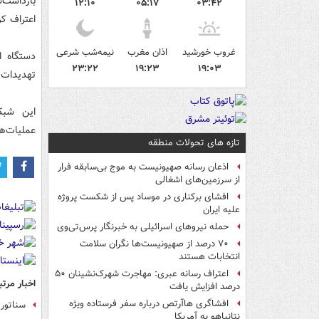
بازداشت‌
۱۲:۱۰
۰۵:۱۷
۰۳:۴۲
اعتراف کرد
غروب خورشید
اذان مغرب
نیمه‌شب شرعی
دستگاه 
۲۳:۲۲
۱۹:۲۳
۱۹:۰۳
تهدیدات و
این شبک
عملیات‌ها
تازه های تحولات منطقه
اذعان رسانه صهیونیست به موج بی‌سابقه فرار
از سرزمین‌های اشغالی
افشای برکناری در موساد پس از شکست پروژه
علیه ایران
حمله نیروهای اسرائیلی به خبرنگار پرس‌تی‌وی
۷۰ درصد از صهیونیست‌ها نگران سلامت
انتخابات هستند
اعتراف رسانه عبری: مهاجرت شهرک‌نشینان ۵۰
اخبار مرتب
درصد افزایش یافت
افشاگری هاآرتص درباره سفر فرستاده ویژه
سناتور
نتانیاهو به آمریکا