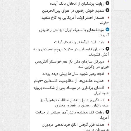
روایت پزشکیان از انحلال بانک آینده
شمیم خوش رضوی در هوای بین‌الحرمین
هشدار افسر ارشد آمریکایی به کاخ سفید
+فیلم
موشک‌های بالستیک ایران؛ چالش راهبردی
آمریکا
باید افراد کارآمدتر را به کار گرفت
حامیان فلسطین در مکزیک پرچم اسرائیل را به
آتش کشیدند
دبیرکل سازمان ملل باز هم خواستار آتش‌بس
فوری در اوکراین شد
آنچه رهبر شهید سال‌ها پیش دیده بودند
حمایت هلندی‌ها از مظلومیت فلسطین +فیلم
افشای برکناری در موساد پس از شکست پروژه
علیه ایران
دستگیری عامل انتشار مطالب توهین‌آمیز
علیه زائران اربعین در فضای مجازی
روایت تکان‌دهنده دانش‌آموز مینابی از جنایت
آمریکا
هدف قرار گرفتن اتاق‌ فرماندهی مزدوران
عربستان در یمن