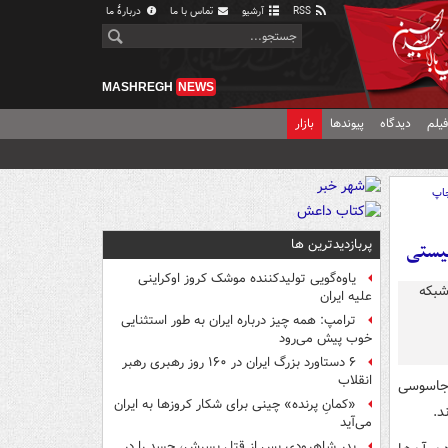
RSS
آرشیو
تماس با ما
دربارهٔ ما
MASHREGH
NEWS
یلم
دیدگاه
پیوندها
بازار
اپ
پربازدیدترین ها
نیستی
یاوه‌گویی تولیدکننده موشک کروز اوکراینی
علیه ایران
ترامپ: همه چیز درباره ایران به طور استثنایی
خوب پیش می‌رود
۶ دستاورد بزرگ ایران در ۱۶۰ روز رهبری رهبر
انقلاب
 جاسوسی
«کمانِ پرنده» چینی برای شکار کروزها به ایران
د.
می‌آید
پدر شاهرودی پس از قتل پسرش، جسد را در