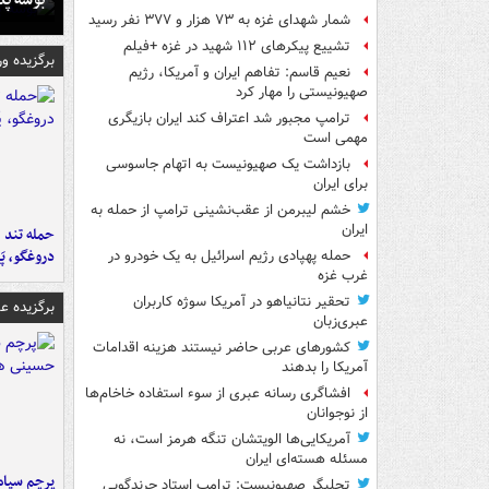
شمار شهدای غزه به ۷۳ هزار و ۳۷۷ نفر رسید
تشییع پیکرهای ۱۱۲ شهید در غزه +فیلم
برگزیده و
نعیم قاسم: تفاهم ایران و آمریکا، رژیم
صهیونیستی را مهار کرد
ترامپ مجبور شد اعتراف کند ایران بازیگری
مهمی است
بازداشت یک صهیونیست به اتهام جاسوسی
برای ایران
خشم لیبرمن از عقب‌نشینی ترامپ از حمله به
ایران
حمله تند ف
دروغگو، پَ
حمله پهپادی رژیم اسرائیل به یک خودرو در
غرب غزه
تحقیر نتانیاهو در آمریکا سوژه کاربران
برگزیده 
عبری‌زبان
کشورهای عربی حاضر نیستند هزینه اقدامات
آمریکا را بدهند
افشاگری رسانه عبری از سوء استفاده خاخام‌ها
از نوجوانان
آمریکایی‌ها الویتشان تنگه هرمز است، نه
مسئله هسته‌ای ایران
پرچم سیاه
تحلیگر صهیونیست: ترامپ استاد چرندگویی