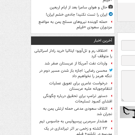
+فیلم
حال و هوای سامرا بعد از ایام اربعین
ایران را تست نکنید! جاده‌ی خشم ایران!
حمله کوبنده نیروهای مسلح یمن به مواضع
مزدوران سعودی +فیلم
آخرین اخبار
اختلاف رم و تل‌آویو؛ ایتالیا خرید رادار اسرائیلی
را متوقف کرد
واردات نفت آمریکا از عربستان صفر شد
محسن رضایی: اجازه باز شدن مسیر دوم در
تنگه هرمز را نخواهیم داد
درخواست عامری برای تعویق عملیات
انتقام‌جویانه علیه عربستان
دستور ترامپ برای تحقیق درباره چگونگی
افشای کمبود تسلیحات
ائتلاف سعودی مدعی حمله ارتش یمن به
نجران شد
هشدار سرمربی پرسپولیس به جاسوس تیم
۲۲ کشته و زخمی بر اثر تیراندازی در یک
مدرسه در تایلند+ فیلم