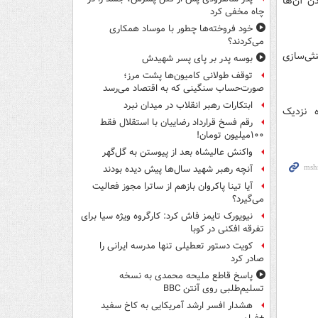
ن آن‌ها
چاه مخفی کرد
خود فروخته‌ها چطور با موساد همکاری
می‌کردند؟
ی‌سازی
بوسه‌ پدر بر پای پسر شهیدش
توقف طولانی کامیون‌ها پشت مرز؛
صورت‌حساب سنگینی که به اقتصاد می‌رسد
ابتکارات رهبر انقلاب در میدان نبرد
 نزدیک
رقم فسخ قرارداد رضاییان با استقلال فقط
۱۰۰میلیون تومان!
واکنش عالیشاه بعد از پیوستن به گل‌گهر
آنچه رهبر شهید سال‌ها پیش دیده بودند
آیا تینا پاکروان بازهم از ساترا مجوز فعالیت
می‌گیرد؟
نیویورک تایمز فاش کرد: کارگروه ویژه سیا برای
تفرقه افکنی در کوبا
کویت دستور تعطیلی تنها مدرسه ایرانی را
صادر کرد
پاسخ قاطع ملیحه محمدی به نسخه
تسلیم‌طلبی روی آنتن BBC
هشدار افسر ارشد آمریکایی به کاخ سفید