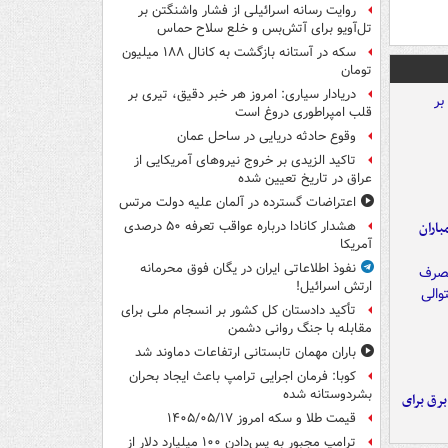
روایت رسانه اسرائیلی از فشار واشنگتن بر
تل‌آویو برای آتش‌بس و خلع سلاح حماس
سکه در آستانه بازگشت به کانال ۱۸۸ میلیون
تومان
دریادار سیاری: امروز هر خبر دقیق، تیری بر
قلب امپراطوری دروغ است
وقوع حادثه دریایی در ساحل عمان
تاکید الزیدی بر خروج نیروهای آمریکایی از
عراق در تاریخ تعیین شده
اعتراضات گسترده در آلمان علیه دولت مرتس
اران
هشدار کانادا درباره عواقب تعرفه ۵۰ درصدی
آمریکا
نفوذ اطلاعاتی ایران در یگان فوق محرمانه
ارتش اسرائیل!
تأکید دادستان کل کشور بر انسجام ملی برای
مقابله با جنگ روانی دشمن
باران مهمان تابستانی ارتفاعات دماوند شد
کوبا: فرمان اجرایی ترامپ باعث ایجاد بحران
بشردوستانه شده
 برق برای
قیمت طلا و سکه امروز ۱۴۰۵/۰۵/۱۷
ترامپ مجبور به پس‌دادن ۱۰۰ میلیارد دلار از