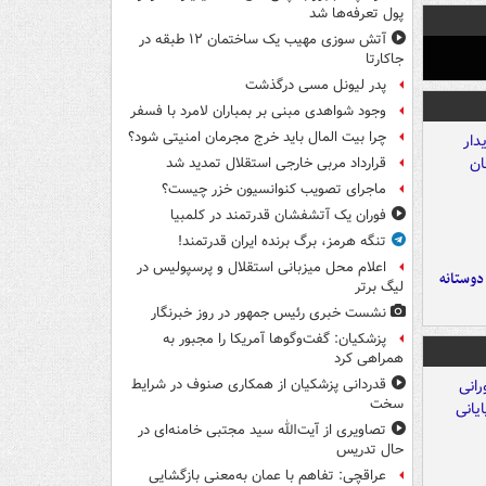
پول تعرفه‌ها شد
آتش سوزی مهیب یک ساختمان ۱۲ طبقه در
جاکارتا
پدر لیونل مسی درگذشت
وجود شواهدی مبنی بر بمباران لامرد با فسفر
چرا بیت المال باید خرج مجرمان امنیتی شود؟
قرارداد مربی خارجی استقلال تمدید شد
ماجرای تصویب کنوانسیون خزر چیست؟
فوران یک آتشفشان قدرتمند در کلمبیا
تنگه هرمز، برگ برنده ایران قدرتمند!
اعلام محل میزبانی استقلال و پرسپولیس در
 دوستانه
لیگ برتر
نشست خبری رئیس جمهور در روز خبرنگار
پزشکیان: گفت‌وگوها آمریکا را مجبور به
همراهی کرد
قدردانی پزشکیان از همکاری صنوف در شرایط
سخت
تصاویری از آیت‌الله سید مجتبی خامنه‌ای در
حال تدریس
عراقچی: تفاهم با عمان به‌معنی بازگشایی