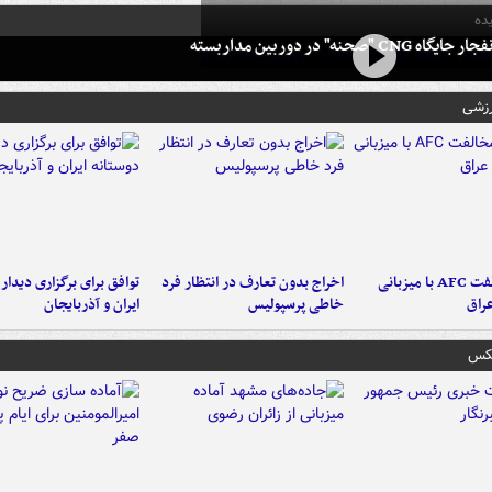
ده
 CNG "صحنه" در دوربین مداربسته
رزشی
دلیل مخالفت AFC با میزبانی
اخراج بدون تعارف در انتظار فرد
توافق برای برگزاری دیدار
عراق
خاطی پرسپولیس
ایران و آذربایجان
عکس