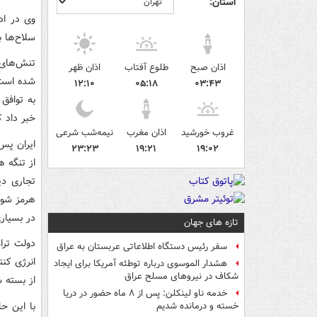
استان:
وی در ادا
سلاح‌ها 
اذان صبح
طلوع آفتاب
اذان ظهر
شده است.
۱۲:۱۰
۰۵:۱۸
۰۳:۴۳
به توافق 
خبر داد ک
غروب خورشید
اذان مغرب
نیمه‌شب شرعی
۲۳:۲۳
۱۹:۲۱
۱۹:۰۲
از تنگه 
تجاری دی
هرمز شوک
در بسیاری
تازه های جهان
دولت ترا
سفر رئیس دستگاه اطلاعاتی عربستان به عراق
انرژی کن
هشدار الموسوی درباره توطئه آمریکا برای ایجاد
شکاف در نیروهای مسلح عراق
از بسته ش
خدمه ناو لینکلن: پس از ۸ ماه حضور در دریا
با این ح
خسته و درمانده‌ شدیم