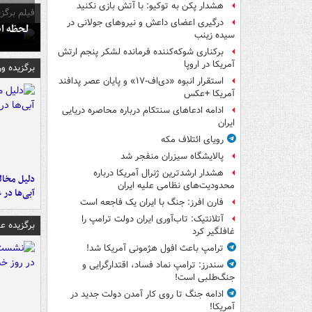
هشدار پکن به توکیو: با آتش بازی نکنید
فیلم برگزی
درگیری اعضای داعش و نیروهای جولانی در
لحظه انفجار جایگاه
سیده زینب
برکناری شوکه‌کننده فرمانده لشکر پنجم ارتش
آمریکا در اروپا
برگزیده و
استقرار انبوه «دی‌اف‑۱۷» و پایان عصر پدافند
آمریکا +عکس
ادامه ادعاهای سنتکام درباره محاصره دریایی
ایران
رویای ائتلاف مکه
پالایشگاه سیزران منفجر شد
هشدار ارشدترین ژنرال آمریکا درباره
محدودیت‌های نظامی علیه ایران
آبی‌ها در 
فارن افرز: جنگ با ایران یک فاجعه است
آتلانتیک: تاب‌آوری ایران دولت ترامپ را
برگزیده 
غافلگیر کرد
ترامپ باعث افول هژمونی آمریکا شد!
سندرز: ترامپ نماد فساد، اقتدارگرایی و
جنگ‌طلبی است!
ادامه جنگ تا روی کار آمدن دولت جدید در
آمریکا!