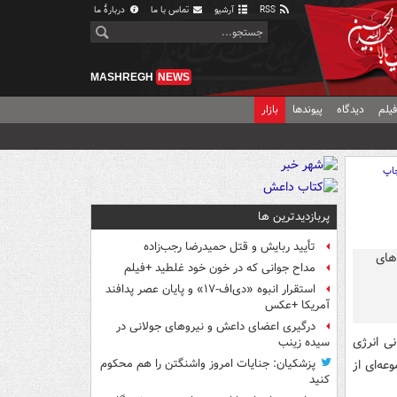
RSS
آرشیو
تماس با ما
دربارهٔ ما
MASHREGH
NEWS
یلم
دیدگاه
پیوندها
بازار
اپ
پربازدیدترین ها
تأیید ربایش و قتل حمیدرضا رجب‌زاده
مداح جوانی که در خون خود غلطید +فیلم
استقرار انبوه «دی‌اف‑۱۷» و پایان عصر پدافند
آمریکا +عکس
درگیری اعضای داعش و نیروهای جولانی در
ی انرژی
سیده زینب
عه‌ای از
پزشکیان: جنایات امروز واشنگتن را هم محکوم
کنید