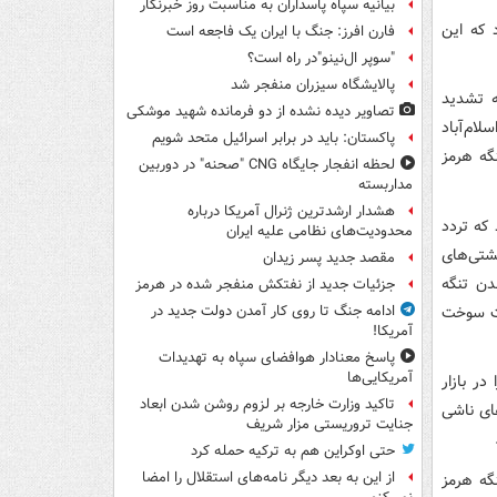
بیانیه سپاه پاسداران به مناسبت روز خبرنگار
د که این
فارن افرز: جنگ با ایران یک فاجعه است
"سوپر ال‌نینو"در راه است؟
پالایشگاه سیزران منفجر شد
ریکا و رژیم صهیونیستی علیه ایران در ۲۸ فوریه تشدید
تصاویر دیده‌ نشده از دو فرمانده شهید موشکی
ام‌آباد
پاکستان: باید در برابر اسرائیل متحد شویم
نگه هرمز
لحظه انفجار جایگاه CNG "صحنه" در دوربین
مداربسته
هشدار ارشدترین ژنرال آمریکا درباره
نیستی از ۹ اسفند ۱۴۰۴، اعلام کرد که تردد
محدودیت‌های نظامی علیه ایران
شتی‌های
مقصد جدید پسر زیدان
دن تنگه
جزئیات جدید از نفتکش منفجر شده در هرمز
مت سوخت
ادامه جنگ تا روی کار آمدن دولت جدید در
آمریکا!
پاسخ معنادار هوافضای سپاه به تهدیدات
آمریکایی‌ها
ر بازار
تاکید وزارت خارجه بر لزوم روشن شدن ابعاد
ای ناشی
جنایت تروریستی مزار شریف
حتی اوکراین هم به ترکیه حمله کرد
از این به بعد دیگر نامه‌های استقلال را امضا
گه هرمز