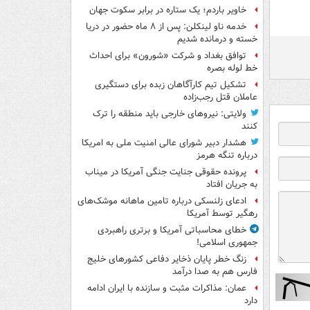
خاویر باردم؛ یک ستاره در برابر سکوت جهان
خدمه ناو لینکلن: پس از ۸ ماه حضور در دریا
خسته و درمانده‌ شدیم
توافق بغداد و شرکت «شورون» برای احداث
خط لوله بصره
تشکیل تیم کارآگاهان زبده برای دستگیری
عاملان قتل رجب‌زاده
ولایتی: نیروهای خارجی باید منطقه را ترک
کنند
هشدار دبیر شورای عالی امنیت ملی به امریکا
درباره تنگه هرمز
پرونده حقوقی جنایت جنگی آمریکا در میناب
به جریان افتاد
ادعای زلنسکی درباره تامین ماهانه موشک‌های
رهگیر توسط آمریکا
خطای محاسباتی آمریکا و برتری راهبردی
جمهوری اسلامی!
زنگ خطر پایان ذخایر دفاعی کشورهای خلیج
فارس هم به صدا درآمد
عمان: مذاکرات مثبت و سازنده با ایران ادامه
دارد