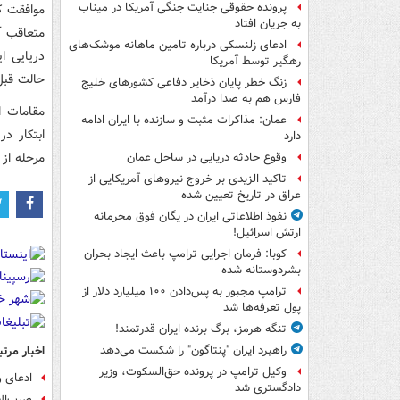
پرونده حقوقی جنایت جنگی آمریکا در میناب
موافقت ک
به جریان افتاد
ادعای زلنسکی درباره تامین ماهانه موشک‌های
دریایی ا
رهگیر توسط آمریکا
حالت قبل 
زنگ خطر پایان ذخایر دفاعی کشورهای خلیج
فارس هم به صدا درآمد
مقامات ا
عمان: مذاکرات مثبت و سازنده با ایران ادامه
ابتکار د
دارد
مرحله از
وقوع حادثه دریایی در ساحل عمان
تاکید الزیدی بر خروج نیروهای آمریکایی از
عراق در تاریخ تعیین شده
نفوذ اطلاعاتی ایران در یگان فوق محرمانه
ارتش اسرائیل!
کوبا: فرمان اجرایی ترامپ باعث ایجاد بحران
بشردوستانه شده
ترامپ مجبور به پس‌دادن ۱۰۰ میلیارد دلار از
پول تعرفه‌ها شد
تنگه هرمز، برگ برنده ایران قدرتمند!
اخبار مرتب
راهبرد ایران "پنتاگون" را شکست می‌دهد
وکیل ترامپ در پرونده حق‌السکوت، وزیر
ادعای و
دادگستری شد
ضرب‌ال