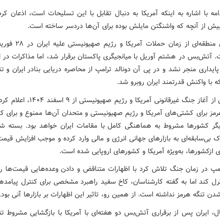
مه با اشاره به اینکه آمریکا به دنبال تقابل با این تسلیحات است، اذعان کر
بیش از آنچه که واشنگتن مایلش بوده برای آن‌ها دردسر ساخته است.
تنش‌های منطقه‌ای از زمان حملات آم
 آتش‌بس در هشتم آوریل با میانجیگری پاکستان برقرار شد، اما مذاکرات در اسل
پایداری منجر نشد و در پی آن دونالد ترامپ از محاصره دریایی بنادر ایران و ت
ه با واکنش قدرتمند ایران روبرو شد.
ایران پس از آغاز جنگ غیرقانونی آمریکا و رژیم صهیو
هرمز برای کشتی‌های آمریکا و رژیم صهیونیستی و متحدان آن‌ها ممنوع و برای ک
گر کشورها مشروط به هماهنگی کامل با مقامات ایران خواهد بود. بسته ش
 بی‌سابقه‌ای به بازارهای جهانی انرژی و مالی وارد کرده و موجب افزایش قی
 ازکشورها، به‌ویژه آمریکا و کشورهای اروپایی شده است.
مپ در زمان جنگ تلاش کرد با اظهارات متناقض و دادن وعده‌هایی قیمت‌ها را د
ترل کند اما به گفته کارشناسان، کاخ سفید راهبرد مشخصی برای کنترل پیامده
دن تنگه هرمز نداشته است. از همین رو، تاثیر این اظهارات بر بازارها آنی بود.
ال، ایران پس از برقراری آتش‌بس دو هفته‌ای با آمریکا با بازگشایی مشروط تن