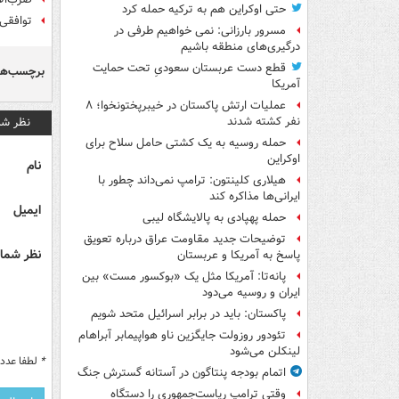
حتی اوکراین هم به ترکیه حمله کرد
توافقی 
مسرور بارزانی: نمی خواهیم طرفی در
درگیری‌های منطقه باشیم
قطع دست عربستان سعودیِ تحت حمایت
برچسب‌ها
آمریکا
عملیات ارتش پاکستان در خیبرپختونخوا؛ ۸
نظر شم
نفر کشته شدند
حمله روسیه به یک کشتی حامل سلاح برای
اوکراین
نام
هیلاری کلینتون: ترامپ نمی‌داند چطور با
ایرانی‌ها مذاکره کند
ایمیل
حمله پهپادی به پالایشگاه لیبی
توضیحات جدید مقاومت عراق درباره تعویق
نظر شما 
پاسخ به آمریکا و عربستان
پانه‌تا: آمریکا مثل یک «بوکسور مست» بین
ایران و روسیه می‌دود
پاکستان: باید در برابر اسرائیل متحد شویم
تئودور روزولت جایگزین ناو هواپیمابر آبراهام
لینکلن می‌شود
*
لطفا عدد م
اتمام بودجه پنتاگون در آستانه گسترش جنگ
وقتی ترامپ ریاست‌جمهوری را دستگاه