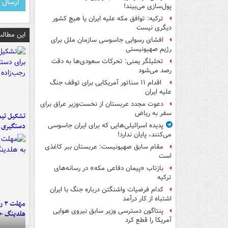
پول‌سازی می‌بیند!
ترکیه: توافق مکه علیه ایران یا هیچ کشور
دیگری نیست
این مطالب
افشای رسوایی جاسوسی سازمان ملل برای
رژیم صهیونیستی
تحلیلگر یمنی: تحرکات سعودی‌ها به دقت
رصد می‌شود
اقدام ۱۱ سناتور آمریکایی برای توقف جنگ
علیه ایران
دعوت مجدد عربستان از نخست‌وزیر عراق برای
سفر به ریاض
تشکیل تیم 
دستگیری ع
پدیده اسرائیلی‌هایی که برای ایران جاسوسی
می‌کنند، پایان ندارد!
مقام سابق صهیونیست: عربستان ببر کاغذی
است
بازتاب «پیمان دفاعی مکه» در رسانه‌های
ترکیه
کدام فرضیات واشنگتن درباره جنگ با ایران
اشتباه از کار درآمد
مه
پنتاگون دسترسی وزیر سابق نیروی هوایی
هلدینگ خ
آمریکا را قطع کرد