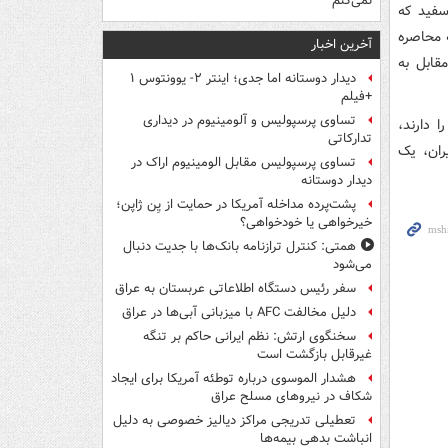
نمی‌کنم
سفید که
دام به محاصره
آخرین اخبار
قابل به
دیدار دوستانه اما جدی؛ اینتر ۲- یوونتوس ۱
+فیلم
تساوی پرسپولیس و آلومینیوم در دیداری
 دارند،
تدارکاتی
ران، یک
تساوی پرسپولیس مقابل الومینیوم اراک در
دیدار دوستانه
پشت‌پرده مداخله آمریکا در حمایت از یِن ژاپن؛
خیرخواهی یا خودخواهی؟
همتی: کنترل ترازنامه بانک‌ها با جدیت دنبال
می‌شود
سفر رئیس دستگاه اطلاعاتی عربستان به عراق
دلیل مخالفت AFC با میزبانی آبی‌ها در عراق
سخنگوی ارتش: نظم ایرانی حاکم بر تنگه
غیرقابل بازگشت است
هشدار الموسوی درباره توطئه آمریکا برای ایجاد
شکاف در نیروهای مسلح عراق
تعطیلی تدریجی مراکز دیالیز خصوصی به دلیل
انباشت بدهی بیمه‌ها