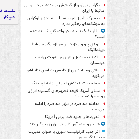
نگرانی تل‌آویو از گسترش پرونده‌های جاسوسی
نشست خبر
مرتبط با ایران
خبرنگار
نیویورک تایمز: غرب تمایلی به تجهیز اوکراین
به موشک‌های رهگیر ندارد
آیا از نفوذ نتانیاهو در واشنگتن کاسته شده
است؟
توافق پرو و مکزیک بر سر ازسرگیری روابط
دیپلماتیک
تاکید نخست‌وزیر عراق بر تقویت روابط با
عربستان
وقتی رسانه عبری از کابوس بنیامین نتانیاهو
می‌گوید
حمله به ۱۵ نفتکش‌ اماراتی از ابتدای جنگ
سنای آمریکا لایحه تحریم‌های گسترده انرژی
روسیه را تصویب کرد
معادله محاصره در برابر محاصره را ادامه
می‌دهیم
تحریم‌های جدید ضد ایرانی آمریکا
شاید روسیه، آمریکا را در ایران زمین‌گیر کند!
اثر جدید کارتونیست سوری با عنوان مدیریت
جدید تنگه هرمز