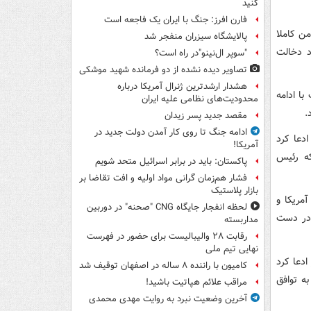
کنید
فارن افرز: جنگ با ایران یک فاجعه است
ن کاملا
پالایشگاه سیزران منفجر شد
د دخالت
"سوپر ال‌نینو"در راه است؟
تصاویر دیده‌ نشده از دو فرمانده شهید موشکی
هشدار ارشدترین ژنرال آمریکا درباره
ا ادامه
محدودیت‌های نظامی علیه ایران
.
مقصد جدید پسر زیدان
ادامه جنگ تا روی کار آمدن دولت جدید در
دعا کرد
آمریکا!
که رئیس
پاکستان: باید در برابر اسرائیل متحد شویم
فشار هم‌زمان گرانی مواد اولیه و افت تقاضا بر
بازار پلاستیک
ده آمریکا و
لحظه انفجار جایگاه CNG "صحنه" در دوربین
 در دست
مداربسته
رقابت ۲۸ والیبالیست برای حضور در فهرست
نهایی تیم ملی
ادعا کرد
کامیون با راننده ۸ ساله در اصفهان توقیف شد
ه توافق
مراقب علائم هپاتیت باشید!
آخرین وضعیت نبرد به روایت مهدی محمدی