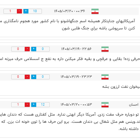
۰۰:۳۶ - ۱۴۰۵/۰۳/۲۰
1
10
آمریکائیهای جنایتکار همیشه اسم جنگهاشونو با نام کشور مورد هجوم نامگذاری م
کنن تا سرپوشی باشه برای جنگ طلبی شون
۲۲:۵۶ - ۱۴۰۵/۰۳/۱۹
0
0
فی زده! بقایی و عرقچی و بقیه فکر میکنن داره به نفع ج اسسلامی حرف میزنه اما.
۲۳:۲۳ - ۱۴۰۵/۰۳/۱۹
0
0
خوان نفت ارزون بشه
احسان
۰۰:۵۳ - ۱۴۰۵/۰۳/۲۰
1
12
و دوباره حرف مفت زدی. آمریکا دیگر ابهتی نداره. مثل کفتاری هست که دندان ها
اند.وینس هم مثل شغال بی دندان هست. برو این حرف ها را توی خونه ات بزن. که 
 داشته باشه.