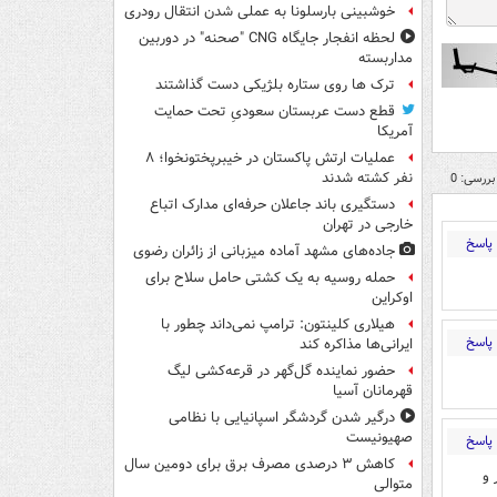
خوشبینی بارسلونا به عملی شدن انتقال رودری
لحظه انفجار جایگاه CNG "صحنه" در دوربین
مداربسته
ترک ها روی ستاره بلژیکی دست گذاشتند
قطع دست عربستان سعودیِ تحت حمایت
آمریکا
عملیات ارتش پاکستان در خیبرپختونخوا؛ ۸
نفر کشته شدند
بررسی: 0
دستگیری باند جاعلان حرفه‌ای مدارک اتباع
خارجی در تهران
پاسخ
جاده‌های مشهد آماده میزبانی از زائران رضوی
حمله روسیه به یک کشتی حامل سلاح برای
اوکراین
هیلاری کلینتون: ترامپ نمی‌داند چطور با
پاسخ
ایرانی‌ها مذاکره کند
حضور نماینده گل‌گهر در قرعه‌کشی لیگ
قهرمانان آسیا
درگیر شدن گردشگر اسپانیایی با نظامی
صهیونیست
پاسخ
کاهش ۳ درصدی مصرف برق برای دومین سال
 و
متوالی