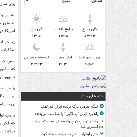
استان:
برای سال
معاون رئ
مطمئن هس
اذان صبح
طلوع آفتاب
اذان ظهر
آمریکا در
۱۲:۱۰
۰۵:۱۸
۰۳:۴۳
وی در اد
مذاکرات 
غروب خورشید
اذان مغرب
نیمه‌شب شرعی
ونس در ر
۲۳:۲۳
۱۹:۲۱
۱۹:۰۲
که مامور
جمهور تر
ایران تن
تازه های جهان
بررسی اس
تنگه هرمز، برگ برنده ایران قدرتمند!
راهبرد ایران "پنتاگون" را شکست می‌دهد
ترامپ اوا
وکیل ترامپ در پرونده حق‌السکوت، وزیر
که فکر م
دادگستری شد
خواهد رس
حتی اوکراین هم به ترکیه حمله کرد