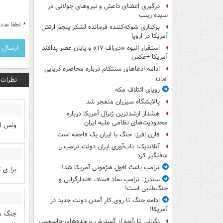
درگیری اعضای داعش و نیروهای جولانی در
سیده زینب
*
لطفا عدد م
برکناری شوکه‌کننده فرمانده لشکر پنجم ارتش
آمریکا در اروپا
استقرار انبوه «دی‌اف‑۱۷» و پایان عصر پدافند
آمریکا +عکس
ادامه ادعاهای سنتکام درباره محاصره دریایی
ایران
نظرات
رویای ائتلاف مکه
پالایشگاه سیزران منفجر شد
هشدار ارشدترین ژنرال آمریکا درباره
محدودیت‌های نظامی علیه ایران
ونس از
فارن افرز: جنگ با ایران یک فاجعه است
آتلانتیک: تاب‌آوری ایران دولت ترامپ را
غافلگیر کرد
ترامپ باعث افول هژمونی آمریکا شد!
برا ی 
سندرز: ترامپ نماد فساد، اقتدارگرایی و
جنگ‌طلبی است!
ادامه جنگ تا روی کار آمدن دولت جدید در
آمریکا!
جنگ می
نگرانی تل‌آویو از گسترش پرونده‌های جاسوسی