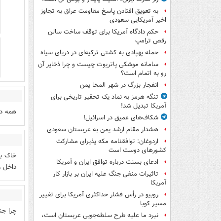
به تعویق افتادن پاسخ مقاومت عراق به تجاوز
اخیر آمریکایی سعودی
حکم دادگاه آمریکا برای توقف ساخت سالن
رقص ترامپ
حمله پهپادی به کشتی ترکیه‌ای در دریای سیاه
سامانه موشکی پاتریوت چیست و چرا ذخایر آن
رو به اتمام است؟
انفجار بزرگ در شهر المخا یمن
تنگه هرمز به نماد یک تحقیر تاریخی برای
آمریکا تبدیل شد!
همه دا
شکاف‌های عمیق در اسرائیل!
هشدار مقام ارشد یمن به عربستان سعودی
اردوغان: توافقنامه مکه پذیرای مشارکت
کشورهای دوست است
خاک بر
ادعای بسنت درباره توافق ایران و آمریکا
داخل ر
تاثیرات منفی جنگ علیه ایران بر بازار کار
آمریکا
روبیو در رأس فشار حداکثری آمریکا برای تغییر
مسیر کوبا
چرا جن
نبرد ما علیه طرح سلطه‌جویی عربستان است،