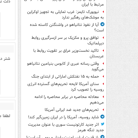
ذلت نم
مرتبط با ایران
نیویورک تایمز: غرب تمایلی به تجهیز اوکراین
به موشک‌های رهگیر ندارد
آیا از نفوذ نتانیاهو در واشنگتن کاسته شده
است؟
توافق پرو و مکزیک بر سر ازسرگیری روابط
دیپلماتیک
تاکید نخست‌وزیر عراق بر تقویت روابط با
عربستان
شتر در 
وقتی رسانه عبری از کابوس بنیامین نتانیاهو
می‌گوید
حمله به ۱۵ نفتکش‌ اماراتی از ابتدای جنگ
سنای آمریکا لایحه تحریم‌های گسترده انرژی
روسیه را تصویب کرد
معادله محاصره در برابر محاصره را ادامه
می‌دهیم
تحریم‌های جدید ضد ایرانی آمریکا
لطفا ج
شاید روسیه، آمریکا را در ایران زمین‌گیر کند!
اثر جدید کارتونیست سوری با عنوان مدیریت
جدید تنگه هرمز
راز قدرت ایران، امنیت پایدار و بومی آن است!