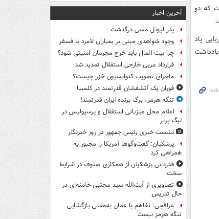
ت که دو
آخرین اخبار
.
پدر لیونل مسی درگذشت
ایی یاد
وجود شواهدی مبنی بر بمباران لامرد با فسفر
یادداشت
چرا بیت المال باید خرج مجرمان امنیتی شود؟
قرارداد مربی خارجی استقلال تمدید شد
ماجرای تصویب کنوانسیون خزر چیست؟
فوران یک آتشفشان قدرتمند در کلمبیا
تنگه هرمز، برگ برنده ایران قدرتمند!
اعلام محل میزبانی استقلال و پرسپولیس در
لیگ برتر
نشست خبری رئیس جمهور در روز خبرنگار
پزشکیان: گفت‌وگوها آمریکا را مجبور به
همراهی کرد
قدردانی پزشکیان از همکاری صنوف در شرایط
سخت
تصاویری از آیت‌الله سید مجتبی خامنه‌ای در
حال تدریس
عراقچی: تفاهم با عمان به‌معنی بازگشایی
تنگه هرمز نیست