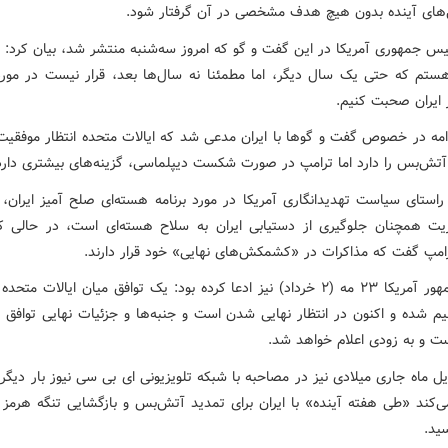
‌های آینده بدون هیچ هدف مشخصی در آن گرفتار شود.
یس جمهوری آمریکا در این گفت و گو که امروز سه‌شنبه منتشر شد، بیان کرد: م
تم که حتی یک سال دیگر، اما مطمئنا نه سال‌ها بعد، قرار نیست در مور
 ایران صحبت کنیم.
امه در خصوص گفت و گوها با ایران مدعی شد که ایالات متحده انتظار موفقیت ب
آتش‌بس را دارد اما ترامپ در صورت شکست دیپلماسی، گزینه‌های بیشتری دارد
استای سیاست تهدیدانگاری آمریکا در مورد برنامه هسته‌ای صلح آمیز ایران، ا
یت همچنان جلوگیری از دستیابی ایران به سلاح هسته‌ای است، در حالی 
امپ گفت که مذاکرات در «کشمکش‌های نهایی» خود قرار دارند.
رئیس جمهور آمریکا ۲۳ مه (۲ خرداد) نیز ادعا کرده بود: یک توافق میان ایالات متح
ظیم شده و اکنون در انتظار نهایی شدن است و جنبه‌ها و جزئیات نهایی توافق
ت و به‌ زودی اعلام خواهد شد.
یل ماه جاری میلادی نیز در مصاحبه با شبکه تلویزیونی ای بی سی نیوز بار دیگر 
ی‌کند «طی هفته آینده» با ایران برای تمدید آتش‌بس و بازگشایی تنگه هرمز ب
ید.