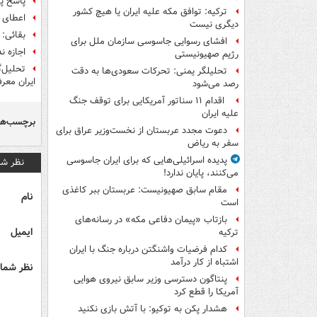
پاسخ پا
ترکیه: توافق مکه علیه ایران یا هیچ کشور
اعطای 
دیگری نیست
بقائی:
افشای رسوایی جاسوسی سازمان ملل برای
اجازه ن
رژیم صهیونیستی
تحلیل‌گ
تحلیلگر یمنی: تحرکات سعودی‌ها به دقت
ایران معر
رصد می‌شود
اقدام ۱۱ سناتور آمریکایی برای توقف جنگ
علیه ایران
برچسب‌ها
دعوت مجدد عربستان از نخست‌وزیر عراق برای
سفر به ریاض
پدیده اسرائیلی‌هایی که برای ایران جاسوسی
نظر شم
می‌کنند، پایان ندارد!
مقام سابق صهیونیست: عربستان ببر کاغذی
نام
است
بازتاب «پیمان دفاعی مکه» در رسانه‌های
ایمیل
ترکیه
کدام فرضیات واشنگتن درباره جنگ با ایران
اشتباه از کار درآمد
نظر شما 
پنتاگون دسترسی وزیر سابق نیروی هوایی
آمریکا را قطع کرد
هشدار پکن به توکیو: با آتش بازی نکنید