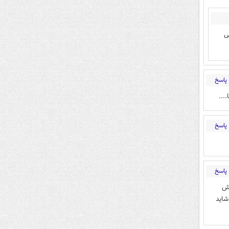
ی
پاسخ
...
پاسخ
پاسخ
یش
شاید