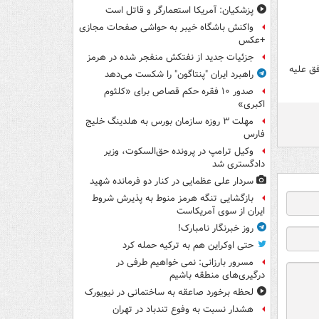
پزشکیان: آمریکا استعمارگر و قاتل است
واکنش باشگاه خیبر به حواشی صفحات مجازی
+عکس
جزئیات جدید از نفتکش منفجر شده در هرمز
فق علیه
راهبرد ایران "پنتاگون" را شکست می‌دهد
صدور ۱۰ فقره حکم قصاص برای «کلثوم
اکبری»
مهلت ۳ روزه سازمان بورس به هلدینگ خلیج
فارس
وکیل ترامپ در پرونده حق‌السکوت، وزیر
دادگستری شد
سردار علی عظمایی در کنار دو فرمانده شهید
بازگشایی تنگه هرمز منوط به پذیرش شروط
ایران از سوی آمریکاست
روز خبرنگار نامبارک!
حتی اوکراین هم به ترکیه حمله کرد
مسرور بارزانی: نمی خواهیم طرفی در
درگیری‌های منطقه باشیم
لحظه برخورد صاعقه به ساختمانی در نیویورک
هشدار نسبت به وفوع تندباد در تهران