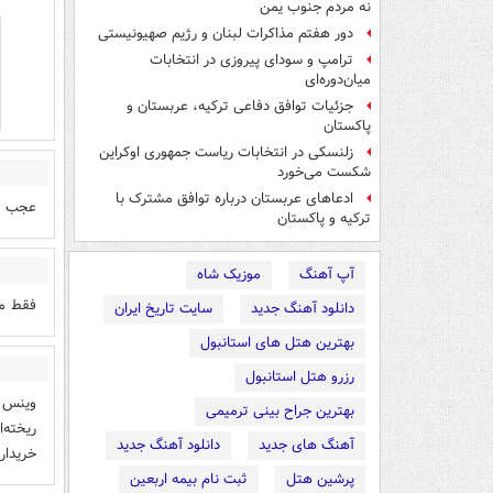
نه مردم جنوب یمن
دور هفتم مذاکرات لبنان و رژیم صهیونیستی
ترامپ و سودای پیروزی در انتخابات
میان‌دوره‌ای
جزئیات توافق دفاعی ترکیه، عربستان و
پاکستان
زلنسکی در انتخابات ریاست جمهوری اوکراین
شکست می‌خورد
ادعاهای عربستان درباره توافق مشترک با
عجب حر
ترکیه و پاکستان
آپ آهنگ
موزیک شاه
فقط می
دانلود آهنگ جدید
سایت تاریخ ایران
بهترین هتل های استانبول
رزرو هتل استانبول
وینس ت
بهترین جراح بینی ترمیمی
ریخته‌
آهنگ های جدید
دانلود آهنگ جدید
خریدار
پرشین هتل
ثبت نام بیمه اربعین