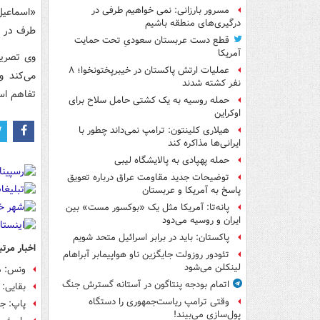
مسرور بارزانی: نمی خواهیم طرفی در
«اسماعیل
درگیری‌های منطقه باشیم
طرف در م
قطع دست عربستان سعودیِ تحت حمایت
آمریکا
وی تصریح
عملیات ارتش پاکستان در خیبرپختونخوا؛ ۸
می‌کند و
نفر کشته شدند
تفاهم اس
حمله روسیه به یک کشتی حامل سلاح برای
اوکراین
هیلاری کلینتون: ترامپ نمی‌داند چطور با
ایرانی‌ها مذاکره کند
حمله پهپادی به پالایشگاه لیبی
توضیحات جدید مقاومت عراق درباره تعویق
پاسخ به آمریکا و عربستان
پانه‌تا: آمریکا مثل یک «بوکسور مست» بین
ایران و روسیه می‌دود
پاکستان: باید در برابر اسرائیل متحد شویم
اخبار مرتب
تئودور روزولت جایگزین ناو هواپیمابر آبراهام
لینکلن می‌شود
ونس: من
اتمام بودجه پنتاگون در آستانه گسترش جنگ
بقایی: 
وقتی ترامپ ریاست‌جمهوری را دستگاه
پاپ: جن
پول‌سازی می‌بیند!