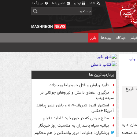
RSS
آرشیو
تماس با ما
دربارهٔ ما
MASHREGH
NEWS
یلم
دیدگاه
پیوندها
بازار
چاپ
پربازدیدترین ها
تأیید ربایش و قتل حمیدرضا رجب‌زاده
درگیری اعضای داعش و نیروهای جولانی در
سیده زینب
استقرار انبوه «دی‌اف‑۱۷» و پایان عصر پدافند
آمریکا +عکس
مداح جوانی که در خون خود غلطید +فیلم
ان دارد
بیانیه سپاه پاسداران به مناسبت روز خبرنگار
ت متحده
پزشکیان: جنایات امروز واشنگتن را هم محکوم