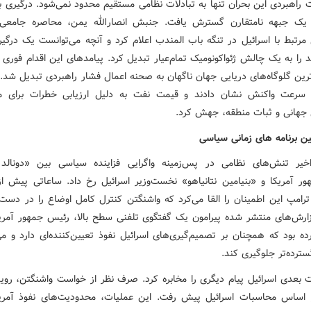
ت راهبردی این بحران تنها به تبادلات نظامی مستقیم محدود نمی‌شود. درگیری 
یک جبهه نامتقارن گسترش یافت. جنبش انصارالله یمن، محاصره جامعی 
 مرتبط با اسرائیل در تنگه باب المندب اعلام کرد و آنچه می‌توانست یک درگی
د را به یک چالش ژئواکونومیک تمام‌عیار تبدیل کرد. پیامدهای این اقدام فوری 
ترین گلوگاه‌های دریایی جهان ناگهان به صحنه اعمال فشار راهبردی تبدیل شد. 
ه سرعت واکنش نشان دادند و قیمت نفت به دلیل ارزیابی خطرات برای م
 جهانی و ثبات منطقه، جهش کرد.
ن برنامه ‌های زمانی سیاسی
یر تنش‌های نظامی در پس‌زمینه واگرایی فزاینده سیاسی بین «دونالد
ور آمریکا و «بنیامین نتانیاهو» نخست‌وزیر اسرائیل رخ داد. ساعاتی پیش ا
ترامپ این اطمینان را القا می‌کرد که واشنگتن کنترل کامل اوضاع را در دست 
رش‌های منتشر شده پیرامون یک گفتگوی تلفنی سطح بالا، رئیس ‌جمهور آمری
ده بود که همچنان بر تصمیم‌گیری‌های اسرائیل نفوذ تعیین‌کننده‌ای دارد و می‌
ترده‌تر جلوگیری کند.
ت بعدی اسرائیل پیام دیگری را مخابره کرد. صرف نظر از خواست واشنگتن، روید
 اساس محاسبات اسرائیل پیش رفت. این عملیات، محدودیت‌های نفوذ آمریک