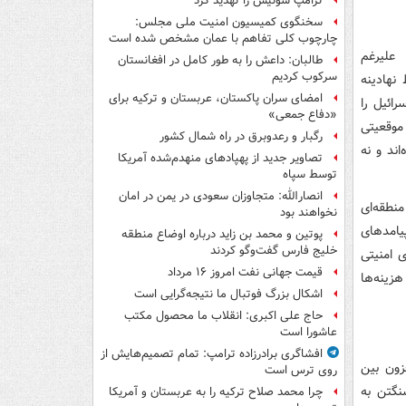
ترامپ سوئیس را تهدید کرد
سخنگوی کمیسیون امنیت ملی مجلس:
چارچوب کلی تفاهم با عمان مشخص شده است
علیرغم
طالبان: داعش را به طور کامل در افغانستان
سرکوب کردیم
 نهادینه
امضای سران پاکستان، عربستان و ترکیه برای
ائیل را
«دفاع جمعی»
 موقعیتی
رگبار و رعدوبرق در راه شمال کشور
ند و نه
تصاویر جدید از پهپادهای منهدم‌شده آمریکا
توسط سپاه
انصارالله: متجاوزان سعودی در یمن در امان
منطقه‌ای
نخواهند بود
یامدهای
پوتین و محمد بن زاید درباره اوضاع منطقه
خلیج فارس گفت‌وگو کردند
ی امنیتی
قیمت جهانی نفت امروز ۱۶ مرداد
هزینه‌ها
اشکال بزرگ فوتبال ما نتیجه‌گرایی است
حاج علی اکبری: انقلاب ما محصول مکتب
عاشورا است
افشاگری برادرزاده ترامپ: تمام تصمیم‌هایش از
زون بین
روی ترس است
نگتن به
چرا محمد صلاح ترکیه را به عربستان و آمریکا