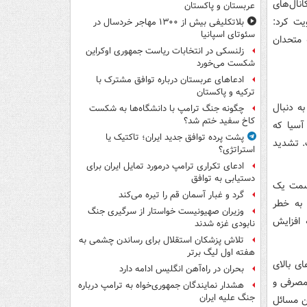
نال‌های
عربستان و پاکستان
یت کرد:
بلاتکلیفی بیش از ۱۳۰۰ مهاجر خردسال در
سئوتای اسپانیا
 متحدان
زلنسکی در انتخابات ریاست جمهوری اوکراین
شکست می‌خورد
ادعاهای عربستان درباره توافق مشترک با
ترکیه و پاکستان
 کاخ سفید، زمان این بحران بدترین زمان ممکن است. دولت ترامپ در سال ۲۰۲۶ به دنبال
چگونه جنگ ترامپ با دانشگاه‌ها به شکست
کاخ سفید ختم شد؟
آسیا که
پشت پرده توافق جدید ایران؛ تاکتیک یا
ت. تشدید
استراتژی؟
ادعای تکراری ترامپ درمورد تمایل ایران برای
دستیابی به توافق
 سمت یک
گرد و غبار آسمان قم را تیره می‌کند
 به خطر
وزیران صهیونیست خواستار از سرگیری جنگ
 افزایش
نابودی غزه شدند
تلاش پزشکان استقلال برای رساندن چشمی به
هفته اول لیگ برتر
ای بالای
بحران در راه‌آهن انگلیس ادامه دارد
 مصرفی و
هشدار نمایندگان جمهوری‌خواه به ترامپ درباره
جنگ علیه ایران
ین مسائل