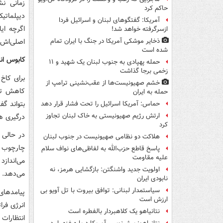
زمانی نش
حاکم کرد
دیپلماتی
آمریکا: گفتگوهای لبنان و اسرائیل فردا
اگرچه ای
ازسرگرفته خواهد شد!
اصلی‌اش 
ذخایر موشکی آمریکا در جنگ با ایران تمام
شده است
کابوس انت
حمله پهپادی به جنوب لبنان یک شهید و ۱۱
زخمی برجا گذاشت
خشم صهیونیست‌ها از عقب‌نشینی ترامپ از
کاهش تنش
حمله به ایران
بتواند گف
حماس: آمریکا اسرائیل را تحت فشار قرار دهد
ارتش رژیم صهیونیستی به خاک لبنان تجاوز
درگیری ه
کرد
در حالی 
هلاکت دو نظامی صهیونیست در جنوب لبنان
چارچوب ا
پاسخ قاطع حزب‌الله به لفاظی‌های نواف سلام
علیه مقاومت
می‌انداز
اولویت جدید واشنگتن: بازگشایی هرمز، نه
می‌دهد.
نابودی ایران
سیاستمدار لبنانی: توافق بیروت با تل آویو بی
پیامدهای 
ارزش است
انرژی فرا
نتانیاهو یک کلاهبردار بالفطره است
انتظارات 