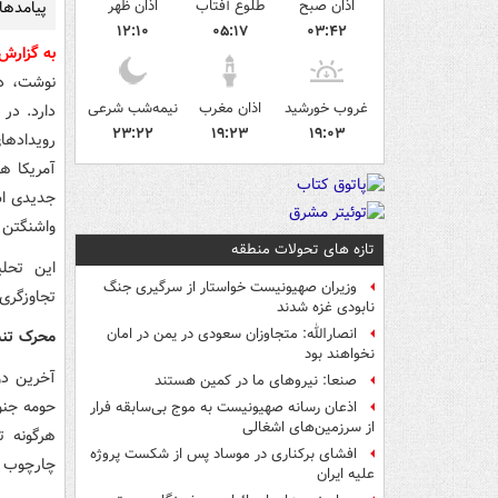
اذان صبح
طلوع آفتاب
اذان ظهر
پیامدهای
۱۲:۱۰
۰۵:۱۷
۰۳:۴۲
به گزارش
نوشت، در
غروب خورشید
اذان مغرب
نیمه‌شب شرعی
دارد. در
۲۳:۲۲
۱۹:۲۳
۱۹:۰۳
رویدادها
آمریکا ه
جدیدی اس
واشنگتن ر
تازه های تحولات منطقه
این تحل
وزیران صهیونیست خواستار از سرگیری جنگ
تجاوزگری
نابودی غزه شدند
انصارالله: متجاوزان سعودی در یمن در امان
محرک تن
نخواهند بود
آخرین دو
صنعا: نیروهای ما در کمین‌ هستند
حومه جنو
اذعان رسانه صهیونیست به موج بی‌سابقه فرار
از سرزمین‌های اشغالی
هرگونه ت
افشای برکناری در موساد پس از شکست پروژه
چارچوب ش
علیه ایران