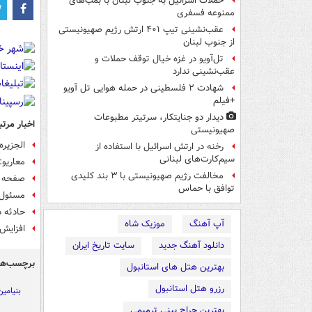
حملات اسرائیل به جنوب لبنان با بمب‌های
ممنوعه فسفری
عقب‌نشینی تیپ ۴۰۱ ارتش رژیم صهیونیستی
از جنوب لبنان
تل‌آویو در غزه خیال توقف حملات و
عقب‌نشینی ندارد
شهادت ۲ فلسطینی در حمله هوایی تل آویو
+فیلم
دیدار دو جنایتکار،‌ سرتیتر مطبوعات
اخبار مرتب
صهیونیستی
الجزیره
رخنه در ارتش اسرائیل با استفاده از
سیم‌کارت‌های لبنانی
معاریو
مخالفت رژیم صهیونیستی با ۳ بند کلیدی
صفحه ن
توافق با حماس
مسئول آ
حادثه د
آپ آهنگ
موزیک شاه
افزایش شم
دانلود آهنگ جدید
سایت تاریخ ایران
برچسب‌ها
بهترین هتل های استانبول
رزرو هتل استانبول
بنیامین
بهترین جراح بینی ترمیمی