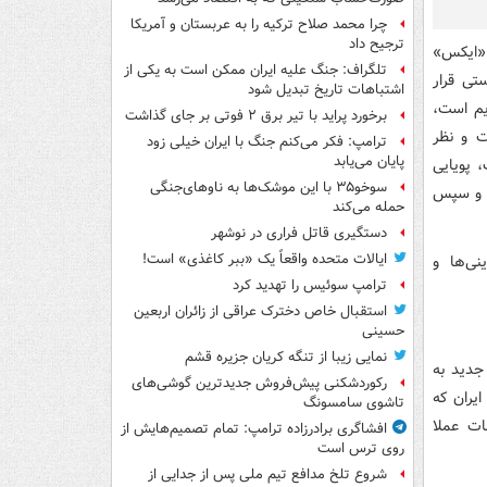
چرا محمد صلاح ترکیه را به عربستان و آمریکا
ترجیح داد
 «ایکس»
تلگراف: جنگ علیه ایران ممکن است به یکی از
تی قرار
اشتباهات تاریخ تبدیل شود
یم است،
برخورد پراید با تیر برق ۲ فوتی بر جای گذاشت
ت و نظر
ترامپ: فکر می‌کنم جنگ با ایران خیلی زود
پایان می‌یابد
 پویایی
سوخو۳۵ با این موشک‌ها به ناوهای‌جنگی
د و سپس
حمله می‌کند
دستگیری قاتل فراری در نوشهر
ایالات متحده واقعاً یک «ببر کاغذی» است!
ی‌ها و
ترامپ سوئیس را تهدید کرد
استقبال خاص دخترک عراقی از زائران اربعین
حسینی
نمایی زیبا از تنگه کریان جزیره قشم
جدید به
رکوردشکنی پیش‌فروش جدیدترین گوشی‌های
یران که
تاشوی سامسونگ
ات عملا
افشاگری برادرزاده ترامپ: تمام تصمیم‌هایش از
روی ترس است
شروع تلخ مدافع تیم ملی پس از جدایی از