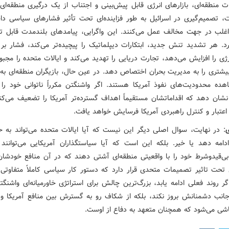
ت منطقه‌ای، بازارهای انرژی قابل پیش‌بینی و اجتناب از یک درگیری منطقه‌ای 
، تصمیم‌گیری در اسرائیل به طور فزاینده‌ای تحت تأثیر فشارهای سیاسی داخ
اغلب در جهت مخالف عمل می‌کنند. این واگرایی، پیامدهای بلندمدت قابل ت
رد. هر تشدید تنش جدید، ابتکارات دیپلماتیک را پیچیده‌تر می‌کند، فشار بر ب
ژی را افزایش می‌دهد، تجارت دریایی را تهدید می‌کند و ایالات متحده را مجبو
 بیشتری را به مدیریت بحران اختصاص دهد. در عین حال، بازیگران منطقه‌ای به
ده محدودیت‌های نفوذ آمریکا هستند. اگر واشنگتن مکرراً ناتوانی خود را 
نشان دهد که اقداماتشان مستقیماً اهداف گسترده‌تر آمریکا را تضعیف می‌کن
اعتبار و کنترل راهبردی آمریکا فرسایش خواهد یافت.
ی
: در نهایت، سوال اصلی دیگر این نیست که آیا ایالات متحده می‌تواند به ح
ادامه دهد یا خیر. بلکه این است که آیا سیاستگذاران آمریکایی می‌توانند
بی‌قیدوشرط خود را با واقعیتی منطقه‌ای آشتی دهند که در آن منافع خودشان
ای تحت تاثیر تصمیمات متحدی قرار دارد که دستور کار سیاسی کاملاً متفاوتی ر
گر روند فعلی ادامه یابد، بزرگ‌ترین چالش برای استراتژی خاورمیانه‌ای واشن
انب دشمنانش بروز نکند، بلکه از شکاف رو به گسترش بین منافع آمریکا و 
شی می‌شود که همچنان متعهد به دفاع از اوست.