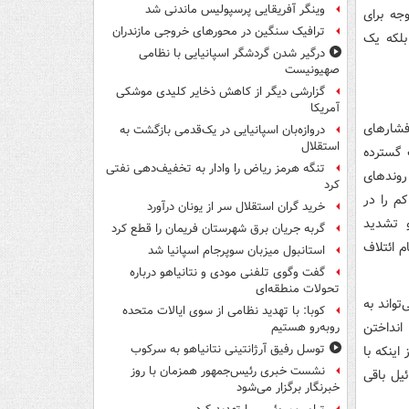
وینگر آفریقایی پرسپولیس ماندنی شد
جه برای
ترافیک سنگین در محورهای خروجی مازندران
بلکه یک
درگیر شدن گردشگر اسپانیایی با نظامی
صهیونیست
گزارشی دیگر از کاهش ذخایر کلیدی موشکی
آمریکا
فشارهای
دروازه‌بان اسپانیایی در یک‌قدمی بازگشت به
استقلال
 گسترده
تنگه هرمز ریاض را وادار به تخفیف‌دهی نفتی
روندهای
کرد
م را در
خرید گران استقلال سر از یونان درآورد
و تشدید
گربه جریان برق شهرستان فریمان را قطع کرد
 ائتلاف
استانبول میزبان سوپرجام اسپانیا شد
گفت وگوی تلفنی مودی و نتانیاهو درباره
تحولات منطقه‌ای
تواند به
کوبا: با تهدید نظامی از سوی ایالات متحده
انداختن
روبه‌رو هستیم
توسل رفیق آرژانتینی نتانیاهو به سرکوب
ینکه با
نشست خبری رئیس‌جمهور همزمان با روز
یل باقی
خبرنگار برگزار می‌شود