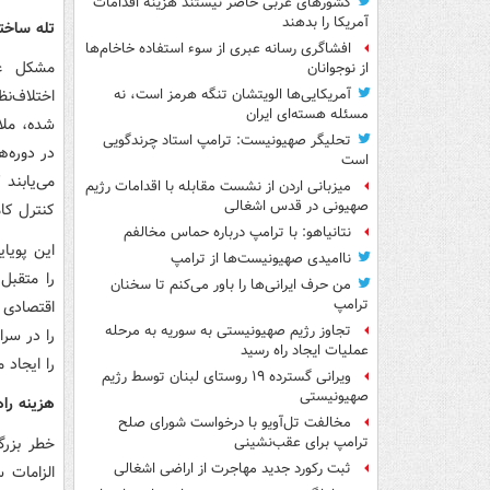
کشورهای عربی حاضر نیستند هزینه اقدامات
آمریکا را بدهند
تله ساخت
افشاگری رسانه عبری از سوء استفاده خاخام‌ها
مشکل عم
از نوجوانان
اختلاف‌نظ
آمریکایی‌ها الویتشان تنگه هرمز است، نه
مسئله هسته‌ای ایران
شده، ملا
تحلیگر صهیونیست: ترامپ استاد چرندگویی
در دوره‌ه
است
می‌یابند
میزبانی اردن از نشست مقابله با اقدامات رژیم
صهیونی در قدس اشغالی
کنترل کام
نتانیاهو: با ترامپ درباره حماس مخالفم
این پویای
ناامیدی صهیونیست‌ها از ترامپ
را متقبل
من حرف ایرانی‌ها را باور می‌کنم تا سخنان
ترامپ
اقتصادی ا
تجاوز رژیم صهیونیستی به سوریه به مرحله
را در سرا
عملیات ایجاد راه رسید
را ایجاد
ویرانی گسترده ۱۹ روستای لبنان توسط رژیم
صهیونیستی
هزینه را
مخالفت تل‌آویو با درخواست شورای صلح
خطر بزرگ
ترامپ برای عقب‌نشینی
ثبت رکورد جدید مهاجرت از اراضی اشغالی
الزامات 