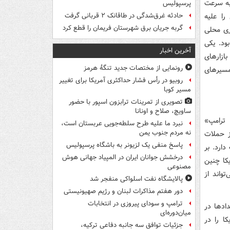
به سرعت
پرسپولیس
را علیه
حادثه غرق‌شدگی در طاقانک ۲ قربانی گرفت
گربه جریان برق شهرستان فریمان را قطع کرد
ری محلی
بود. یکی
آخرین اخبار
بازارهای
رونمایی از مختصات جدید تنگۀ هرمز
سیرهای
روبیو در رأس فشار حداکثری آمریکا برای تغییر
مسیر کوبا
تصویری از تمرینات ترابزون اسپور با حضور
ساویچ، صلاح و اونانا
 ترامپ»
نبرد ما علیه طرح سلطه‌جویی عربستان است،
نه مردم جنوب یمن
ز حملات
پاسخ منفی یک لزیونر به باشگاه پرسپولیس
دارد. بر
درخشش جوانان ایران در المپیاد جهانی هوش
کا چنین
مصنوعی
تواند از
پالایشگاه نفت اسلواکی منفجر شد
دور هفتم مذاکرات لبنان و رژیم صهیونیستی
ترامپ و سودای پیروزی در انتخابات
ادها در
میان‌دوره‌ای
ا را در
جزئیات توافق سه جانبه دفاعی ترکیه،