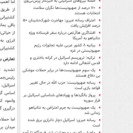
حمله نیروهای اسرائیلی به خبرنگار پرس‌تی‌وی
اما اهمی
۷۰ درصد از صهیونیست‌ها نگران سلامت
از طریق 
انتخابات هستند
کشتیرانی
اعتراف رسانه عبری: مهاجرت شهرک‌نشینان ۵۰
باقی بمان
درصد افزایش یافت
از حیاتی‌
افشاگری هاآرتص درباره سفر فرستاده ویژه
نتانیاهو به آمریکا
انرژی ب
بیانیه ۸ کشور عربی علیه تجاوزات رژیم
کشتیرانی
صهیونیستی در غزه
ترکیه: تروریسم اسرائیل در کرانه باختری و
تعارض بی
قدس اشغالی ادامه دارد
تشدید اخ
یک‌ سوم صهیونیست‌ها در برابر حملات موشکی
بی دفاع هستند
رئیس‌جمه
رسانه صهیونیست: حزب الله در حال تغییر
اسرائیل، 
قواعد بازی است
اساس گزا
پرواز بالگردها و پهپادهای شناسایی اسرائیل بر
وانمود کر
فراز سوریه
یک صهیونیست به جرم اعتراض به نتانیاهو
درگیری گس
زندانی شد
اما حملا
رسانه عبری: اسرائیل دچار ناترازی برق شده
است
میدان بر
ماجرایی که رعب و وحشت را در فرودگاه تل‌آویو