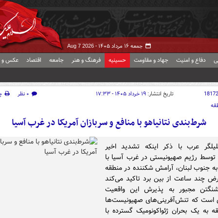
جمعه ۱۶ مرداد ۱۴۰۵ -
Aug 7 2026
ی
دفاع و امنیت
جهاد و مقاومت
حسینیه
فرهنگ و هنر
جامعه
اقتصاد
عکس و ف
1817
تاریخ انتشار:
۱۹ خرداد ۱۴۰۵ - ۱۷:۳۳
۰ نظر
چ
قه
شرط‌بندی نتانیاهو با منافع و سربازان آمریکا در غرب آسیا
یلگر عرب با ذکر اینکه تشدید اخیر
توسط رژیم صهیونیستی در غرب آسیا با
ه جنوب لبنان، آرامش شکننده‌ در منطقه
رض چند ساعت از بین برد تاکید می‌کند
اشنگتن مجبور به پذیرش این واقعیت
 است که تنش‌آفرینی‌های صهیونیست‌ها
ه به یک بحران ژئواکونومیک گسترده‌ با