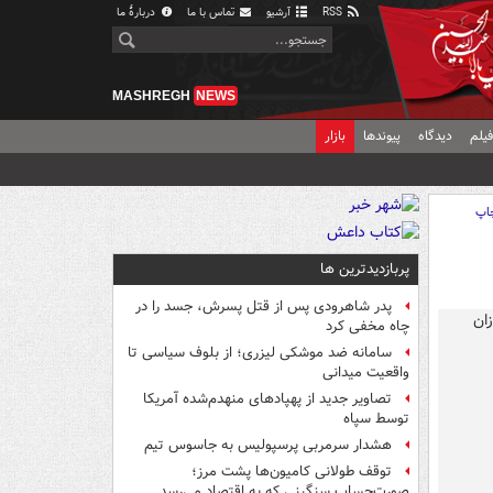
RSS
آرشیو
تماس با ما
دربارهٔ ما
MASHREGH
NEWS
یلم
دیدگاه
پیوندها
بازار
اپ
پربازدیدترین ها
پدر شاهرودی پس از قتل پسرش، جسد را در
چاه مخفی کرد
سامانه ضد موشکی لیزری؛ از بلوف سیاسی تا
واقعیت میدانی
تصاویر جدید از پهپادهای منهدم‌شده آمریکا
توسط سپاه
هشدار سرمربی پرسپولیس به جاسوس تیم
توقف طولانی کامیون‌ها پشت مرز؛
صورت‌حساب سنگینی که به اقتصاد می‌رسد