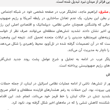
ی فراتر از میدان نبرد تبدیل شده است.
 مشرق،
ابراهیم ماجد، تحلیلگر عرب در صفحه شخصی خود در شبکه اجتماعی
 بطن این بحران، یک عدم تعادل ساختاری در رابطه آمریکا و رژیم صهیونیس
 حالی که واشنگتن همچنان حامی نظامی، دیپلماتیک و اقتصادی اصلی این رژ
ی اخیر نشان دادند تشدید تنش‌های منطقه‌ای می‌توانند صرف نظر از خواس
زینه‌های غیرمنتظره جدیدی را بر ایالات متحده تحمیل کند. نتیجه این وضعیت،
ت که در آن تصمیمات گرفته شده در تل‌آویو، محیط راهبردی را شکل می‌ده
ا ناچار به مدیریت آن می‌کند.
یلگر عرب در ادامه به تحلیل و شرح عوامل پشت روند جدید تنش‌آفرین
‌های رژیم صهیونیستی پرداخته است.
ش
ر از تنش‌ها، ناشی از ادامه عملیات نظامی اسرائیل در لبنان، از جمله حملات 
بی بیروت، بود. این حملات به رغم هشدارهای فزاینده منطقه‌ای و اعلام صریح ا
شدید تنش در خاک لبنان را خط قرمز خود می‌داند، انجام شد. این اقدام
کننده کاهش تنشی را که در ماه‌های اخیر شکل گرفته بود، نابود کرد.