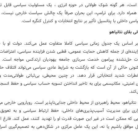
ی است، هر گونه شوک طولانی در حوزه انرژی ، یک مسئولیت سیاسی قابل تو
همراه دارد. برای ترامپ، این بحران صرفاً یک چالش سیاست خارجی نیست، 
سی داخلی با پتانسیل تأثیر بر نتایج انتخابات و کنترل کنگره است.
نی بقای نتانیاهو
 بر اساس یک جدول زمانی سیاسی کاملا متفاوت عمل می‌کند. دولت او با 
اینده‌ای از جمله کاهش حمایت عمومی، قطبی شدن فزاینده سیاسی، اعتراضات
ات حل‌نشده پیرامون خدمت سربازی جامعه یهودیان ارتدکس مواجه است. 
ونی حاکی از آن است که بازگشت به شرایط عادی سیاسی می‌تواند ائتلاف حاک
ات شدید انتخاباتی قرار دهد. در چنین محیطی، بی‌ثباتی طولانی‌مدت 
ای امنیتی، مکانیسمی برای به تاخیر انداختن تسویه حساب سیاسی و حفظ انسجام
کند.
 نتانیاهو، محیط راهبردی از محیط داخلی جدایی‌ناپذیر است. رویارویی خارجی می‌
زاری برای مدیریت آسیب‌پذیری‌های داخلی، حفظ ارتباط سیاسی و به تعویق 
ی که ممکن است در غیر این صورت قدرت او را تهدید کنند، عمل کند. فارغ از ا
ل موافق باشیم یا نه، این یک عامل مرکزی در شکل‌دهی به تصمیم‌گیری اسرائ