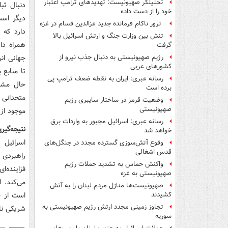
تحلیلگر صهیونیست: تهدیدهای ترامپ اعتبار
دنبال ثبا
خود را از دست داده
دیگر است
ترور ناکام فرمانده جدید عزالدین قسام در غزه
دارد که 
تنش بین وزارت جنگ و ارتش اسرائیل بالا
همراه دا
گرفت
جهانی انر
رژیم صهیونیستی به دنبال جذب نیرو از
کشورهای عربی
تا منابع
رسانه عبری: ایران به نقطه ضعف ترامپ پی
حال مشاه
برده است
متحدانی 
وضعیت قرمز در ساختار سایبری رژیم
صهیونیستی
موجود از 
رسانه عبری: اسرائیل مجبور به واردات برق
نتیجه‌گیر
خواهد شد
اسرائیل 
وقوع آتش‌سوزی گسترده مجدد در جنگل‌های
قدس اشغالی
راهبردی 
واکنش حماس به تشدید حملات رژیم
فزاینده‌
صهیونیستی به غزه
می‌کند. ا
صهیونیست‌ها منازل مردم لبنان را به ‌آتش
است از ج
کشیدند
تجاوز زمینی مجدد ارتش رژیم صهیونیستی به
شریکی نا
سوریه