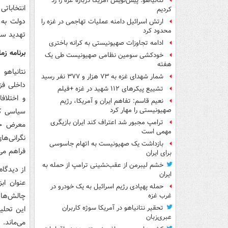
نتانیاهو: پیش‌نویس آمریکا درباره غزه را رد
انتخابات
کردیم
دولت به 
ارتش اسرائیل دامنه عملیات تهاجمی در غزه را
محدود کرد
تهدید سیا
ادامه تجاوزات صهیونیستی به کرانه باختری
برنامه زما
خودکشی سومین نظامی صهیونیست طی یک
هفته
نتانیاهو
شمار شهدای غزه به ۷۳ هزار و ۳۷۷ نفر رسید
داخلی فز
تشییع پیکرهای ۱۱۲ شهید در غزه +فیلم
و اختلاف
نعیم قاسم: تفاهم ایران و آمریکا، رژیم
صهیونیستی را مهار کرد
سیاسی کن
ترامپ مجبور شد اعتراف کند ایران بازیگری
معرض خطر
مهمی است
نگرانی‌ه
بازداشت یک صهیونیست به اتهام جاسوسی
فراهم می‌
برای ایران
خشم لیبرمن از عقب‌نشینی ترامپ از حمله به
از دیدگاه
ایران
عنوان اب
حمله پهپادی رژیم اسرائیل به یک خودرو در
چالش‌های
غرب غزه
تحقیر نتانیاهو در آمریکا سوژه کاربران
این تحلی
عبری‌زبان
می‌ماند.