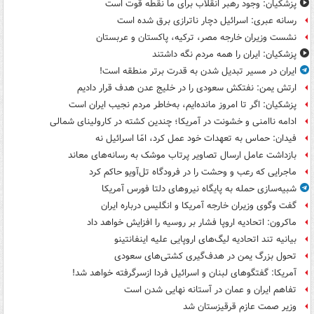
پزشکیان: وجود رهبر انقلاب برای ما نقطه قوت است
رسانه عبری: اسرائیل دچار ناترازی برق شده است
نشست وزیران خارجه مصر، ترکیه، پاکستان و عربستان
پزشکیان: ایران را همه مردم نگه داشتند
ایران در مسیر تبدیل شدن به قدرت برتر منطقه است!
ارتش یمن: نفتکش سعودی را در خلیج عدن هدف قرار دادیم
پزشکیان: اگر تا امروز مانده‌ایم، به‌خاطر مردم نجیب ایران است
ادامه ناامنی و خشونت در آمریکا؛ چندین کشته در کارولینای شمالی
فیدان: حماس به تعهدات خود عمل کرد، امّا اسرائیل نه
بازداشت عامل ارسال تصاویر پرتاب موشک به رسانه‌های معاند
ماجرایی که رعب و وحشت را در فرودگاه تل‌آویو حاکم کرد
شبیه‌سازی حمله به پایگاه نیروهای دلتا فورس آمریکا
گفت وگوی وزیران خارجه آمریکا و انگلیس درباره ایران
ماکرون: اتحادیه اروپا فشار بر روسیه را افزایش خواهد داد
بیانیه تند اتحادیه لیگ‌های اروپایی علیه اینفانتینو
تحول بزرگ یمن در هدف‌گیری کشتی‌های سعودی
آمریکا: گفتگوهای لبنان و اسرائیل فردا ازسرگرفته خواهد شد!
تفاهم ایران و عمان در آستانه نهایی شدن است
وزیر صمت عازم قرقیزستان شد