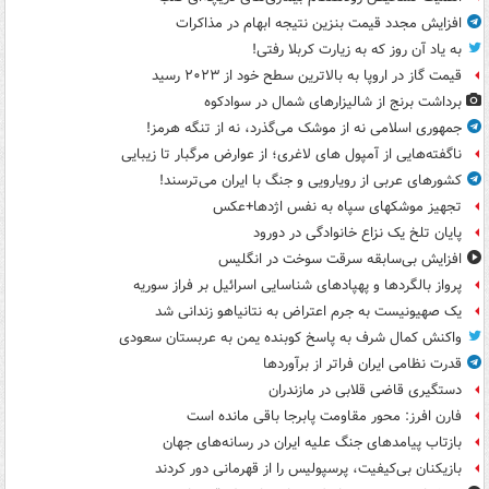
افزایش مجدد قیمت بنزین نتیجه ابهام در مذاکرات
به یاد آن روز که به زیارت کربلا رفتی!
قیمت گاز در اروپا به بالاترین سطح خود از ۲۰۲۳ رسید
برداشت برنج از شالیزارهای شمال در سوادکوه
جمهوری اسلامی نه از موشک می‌گذرد، نه از تنگه هرمز!
ناگفته‌هایی از آمپول های لاغری؛ از عوارض مرگبار تا زیبایی
کشورهای عربی از رویارویی و جنگ با ایران می‌ترسند!
تجهیز موشکهای سپاه به نفس اژدها+عکس
پایان تلخ یک نزاع خانوادگی در دورود
افزایش بی‌سابقه سرقت سوخت در انگلیس
پرواز بالگردها و پهپادهای شناسایی اسرائیل بر فراز سوریه
یک صهیونیست به جرم اعتراض به نتانیاهو زندانی شد
واکنش کمال شرف به پاسخ کوبنده یمن به عربستان سعودی
قدرت نظامی ایران فراتر از برآوردها
دستگیری قاضی قلابی در مازندران
فارن افرز: محور مقاومت پابرجا باقی مانده است
بازتاب پیامدهای جنگ علیه ایران در رسانه‌های جهان
بازیکنان بی‌کیفیت، پرسپولیس را از قهرمانی دور کردند