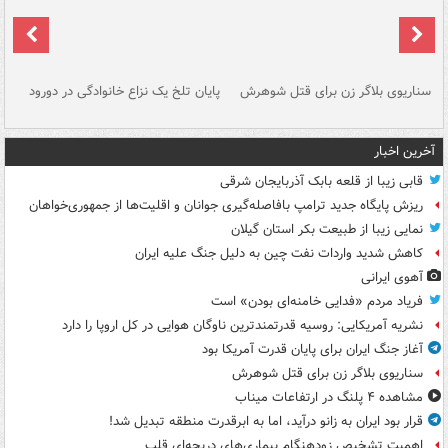
سناریوی بلاگر زن برای قتل شوهرش
پایان تلخ یک نزاع خانوادگی در دورود
و 
آخرین اخبار
قابی زیبا از قلعه بابک آذربایجان شرقی
ریزش پایگاه جدید ترامپ بافاصله‌گیری جوانان و اقلیت‌ها از جمهوری‌خواهان
نمایی زیبا از طبیعت بکر استان گیلان
کاهش شدید واردات نفت چین به دلیل جنگ علیه ایران
آهوی ایرانی
فریاد مردم «فدایی خامنه‌ای بودن» است
نشریه آمریکایی: روسیه قدرتمندترین ناوگان هوایی در کل اروپا را دارد
آغاز جنگ ایران برای پایان قدرت آمریکا بود
سناریوی بلاگر زن برای قتل شوهرش
مشاهده ۴ پلنگ در ارتفاعات میناب
قرار بود ایران به زانو درآید، اما به ابرقدرت منطقه تبدیل شد!
اهمیت تشخیص زودهنگام بیماری‌های دریچه‌ای قلب