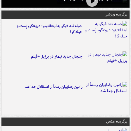
برگزیده ورزشی
حمله تند فیگو به اینفانتینو: دروغگو، پَست‌ و
حیله‌گر!
جنجال جدید نیمار در برزیل +فیلم
رامین رضاییان رسماً از استقلال جدا شد
برگزیده عکس