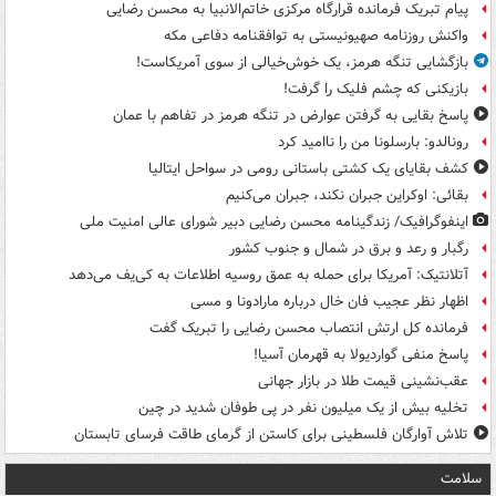
پیام تبریک فرمانده قرارگاه مرکزی خاتم‌الانبیا به محسن رضایی
واکنش روزنامه صهیونیستی به توافقنامه دفاعی مکه
بازگشایی تنگه هرمز، یک خوش‌خیالی از سوی آمریکاست!
بازیکنی که چشم فلیک را گرفت!
پاسخ بقایی به گرفتن عوارض در تنگه هرمز در تفاهم با عمان
رونالدو: بارسلونا من را ناامید کرد
کشف بقایای یک کشتی باستانی رومی در سواحل ایتالیا
بقائی: اوکراین جبران نکند، جبران می‌کنیم
اینفوگرافیک/ زندگینامه محسن رضایی دبیر شورای عالی امنیت‌ ملی
رگبار و رعد و برق در شمال و جنوب کشور
آتلانتیک: آمریکا برای حمله به عمق روسیه اطلاعات به کی‌یف می‌دهد
اظهار نظر عجیب فان خال درباره مارادونا و مسی
فرمانده کل ارتش انتصاب محسن رضایی را تبریک گفت
پاسخ منفی گواردیولا به قهرمان آسیا!
عقب‌نشینی قیمت طلا در بازار جهانی
تخلیه بیش از یک میلیون نفر در پی طوفان شدید در چین
تلاش آوارگان فلسطینی برای کاستن از گرمای طاقت فرسای تابستان
سلامت