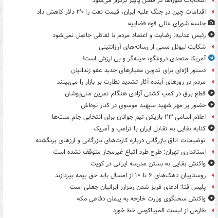
انتخابات شوراها در فصل پاییز برگزار می‌شود
اقدامات چین در جنگ علیه ایران، قیمت نفت را ۳۰ دلار کاهش داد
جلسه شورای عالی قوه قضاییه
رئیس عدلیه: رضایت و اعتماد مردم با لفاظی حاصل نمی‌شود
شکایت لیونل مسی از رسانه‌های آرژانتینی
آمریکا متحدی دروغگو، حیله‌گر و بی ارزش است!
دستور اژه‌ای برای تدوین معیارهای جدید عفو زندانیان
مردم در روزهای آینده آثار تشدید نظارت بر بازار را می‌بینند
قطع برق در کمپ کشتی آزادی هنگام تمرین ملی‌پوشان
حضور پر مهر شهید سپهبد موسوی در کنار نوه‌اش
اعلام اسامی ۲۳ بازیکن تیم جوانان برای انتخابی جام ملت‌ها
کنایه بقایی به تقابل ایران با ترامپ و آمریک
توضیحات اتاق بازرگانی درباره کارت‌های بازرگانی و ارزهای برنگشته
استانداری تهران: طرح طرد اتباع غیرمجاز متوقف نشده است
واکنش بقایی به بستن مدرسه ایرانی در کویت
روستاییان دهک‌های ۶ تا ۱۰ از امسال باید حق بیمه بپردازند
پلیس فتا: ادعای فریز شدن رمزارز ایرانیان جعلی است
واکنش سخنگوی وزارت خارجه به پیمان دفاعی مکه
طارمی از لیست المپیاکوس خط خورد