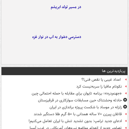
در مسیر تولد ابریشم
دسترسی دشوار به آب در نوار غزه
پربازدیدترین ها
امداد غیبی یا نقص فنی!؟
نکونام مافیا را سربه‌نیست کرد
«جهنم‌دره»؛ برنامه تایوان برای مقابله با حمله احتمالی چین
حادثه وحشتناک حین مسابقات سوارکاری در قرقیزستان
زلزله در موساد با شکست پروژه براندازی در ایران
قاتلان پیرزن ۷۰ ساله همدانی با ۵۰ گرم طلا دستگیر شدند
ادعای جدید ترامپ: بدون تشدید تنش با ایران تعامل می‌کنیم!
تصاویر جدید از انهدام مواضع نیروهای آمریکایی در غرب آسیا