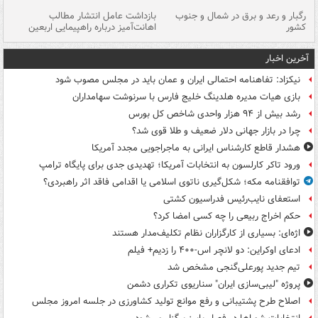
رگبار و رعد و برق در شمال و جنوب
بازداشت عامل انتشار مطالب
کشور
اهانت‌آمیز درباره راهپیمایی اربعین
گر
آخرین اخبار
نیکزاد: تفاهنامه احتمالی ایران و عمان باید در مجلس مصوب شود
بازی هیات مدیره هلدینگ خلیج فارس با سرنوشت سهامداران
رشد بیش از ۹۴ هزار واحدی شاخص کل بورس
چرا در بازار جهانی دلار ضعیف و طلا قوی شد؟
هشدار قاطع کارشناس ایرانی به ماجراجویی مجدد آمریکا
ورود تاکر کارلسون به انتخابات آمریکا؛ تهدیدی جدی برای پایگاه ترامپ
توافقنامه مکه؛ شکل‌گیری ناتوی اسلامی یا اقدامی فاقد اثر راهبردی؟
استعفای نایب‌رئیس فدراسیون کشتی
حکم اخراج ربیعی را چه کسی امضا کرد؟
اژه‌ای: بسیاری از کارگزاران نظام تکلیف‌مدار هستند
ادعای اوکراین: دو لانچر اس-۴۰۰ را زدیم+ فیلم
تیم جدید پورعلی‌گنجی مشخص شد
پروژه "لیبی‌سازی ایران" سناریوی تکراری دشمن
اصلاح طرح پشتیبانی و رفع موانع تولید کشاورزی در جلسه امروز مجلس