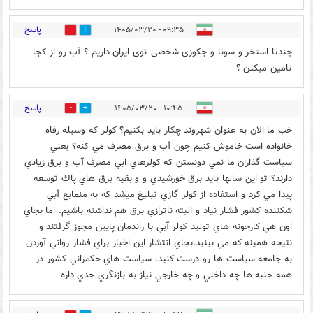
پاسخ
۰۹:۳۵ - ۱۴۰۵/۰۳/۲۰
0
1
چندتا استخر و سونا و جکوزی شخصی توی ایران داریم ؟ آب رو از کجا
تامین میکنن ؟
پاسخ
۱۰:۴۵ - ۱۴۰۵/۰۳/۲۰
0
0
خب ما الان به عنوان شهروند چكار بايد بكنيم؟ كولر كه وسيله رفاه
خانواده است خاموش كنيم چون آب و برق مصرف مي كنه؟ يعني
سياست گذاران ما نمي دونستن كه كولرهاي ابي مصرف آب و برق زيادي
دارند؟ تو اين سالها بايد برق خورشيدي و و بقيه برق هاي پاك توسعه
پيدا مي كرد و استفاده از كولر گازي تبليغ ميشد كه به منمابع آبي
شكننده كشور فشار نياد و البته ناترازي برق هم نداشته باشيم. اما بجاي
اون هي كارخونه هاي توليد كولر آبي با راندمان پايين مجوز گرفتند و
نتيجه همينه كه مي بينيد.بجاي انتشار اين اخبار براي فشار رواني آوردن
به جامعه سياست ها رو درست كنيد. سياست هاي حكمراني كشور در
همه جنبه ها چه داخلي و چه خارجي نياز به بازنگري جدي داره