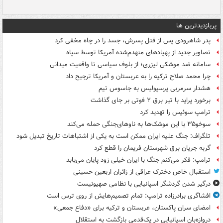
پربازدیدترین ها
پدر شاهرودی پس از قتل پسرش، جسد را در چاه مخفی کرد
تصاویر جدید از پهپادهای منهدم‌شده آمریکا توسط سپاه
سامانه ضد موشکی لیزری؛ از بلوف سیاسی تا واقعیت میدانی
چرا محمد صلاح ترکیه را به عربستان و آمریکا ترجیح داد
هشدار سرمربی پرسپولیس به جاسوس تیم
برخورد پراید با تیر برق ۲ فوتی بر جای گذاشت
ترامپ سوئیس را تهدید کرد
سوخو۳۵ با این موشک‌ها به ناوهای‌جنگی حمله می‌کند
تلگراف: جنگ علیه ایران ممکن است به یکی از اشتباهات تاریخ تبدیل شود
گربه جریان برق شهرستان فریمان را قطع کرد
ترامپ: فکر می‌کنم جنگ با ایران خیلی زود پایان می‌یابد
استقبال خاص دخترک عراقی از زائران اربعین حسینی
درگیر شدن گردشگر اسپانیایی با نظامی صهیونیست
افشاگری برادرزاده ترامپ: تمام تصمیم‌هایش از روی ترس است
امضای سران پاکستان، عربستان و ترکیه برای «دفاع جمعی»
دروازه‌بان اسپانیایی در یک‌قدمی بازگشت به استقلال