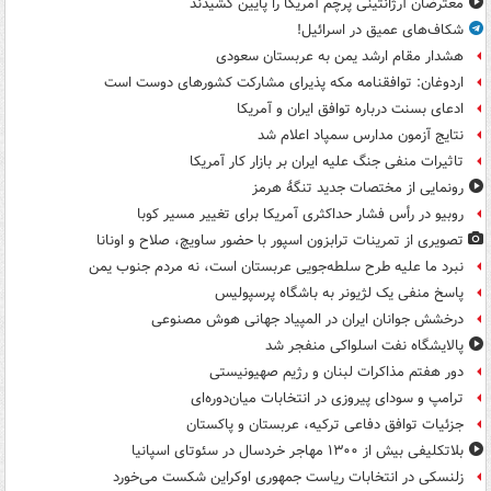
معترضان آرژانتینی پرچم آمریکا را پایین کشیدند
شکاف‌های عمیق در اسرائیل!
هشدار مقام ارشد یمن به عربستان سعودی
اردوغان: توافقنامه مکه پذیرای مشارکت کشورهای دوست است
ادعای بسنت درباره توافق ایران و آمریکا
نتایج آزمون مدارس سمپاد اعلام شد
تاثیرات منفی جنگ علیه ایران بر بازار کار آمریکا
رونمایی از مختصات جدید تنگۀ هرمز
روبیو در رأس فشار حداکثری آمریکا برای تغییر مسیر کوبا
تصویری از تمرینات ترابزون اسپور با حضور ساویچ، صلاح و اونانا
نبرد ما علیه طرح سلطه‌جویی عربستان است، نه مردم جنوب یمن
پاسخ منفی یک لژیونر به باشگاه پرسپولیس
درخشش جوانان ایران در المپیاد جهانی هوش مصنوعی
پالایشگاه نفت اسلواکی منفجر شد
دور هفتم مذاکرات لبنان و رژیم صهیونیستی
ترامپ و سودای پیروزی در انتخابات میان‌دوره‌ای
جزئیات توافق دفاعی ترکیه، عربستان و پاکستان
بلاتکلیفی بیش از ۱۳۰۰ مهاجر خردسال در سئوتای اسپانیا
زلنسکی در انتخابات ریاست جمهوری اوکراین شکست می‌خورد