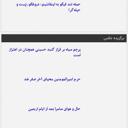
حمله تند فیگو به اینفانتینو: دروغگو، پَست‌ و
حیله‌گر!
برگزیده عکس
پرچم سیاه بر فراز گنبد حسینی همچنان در اهتزاز
است
حرم امیرالمومنین محیای آخر صفر شد
حال و هوای سامرا بعد از ایام اربعین