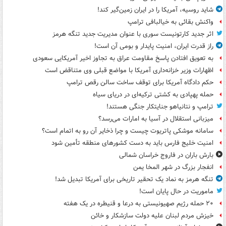
شاید روسیه، آمریکا را در ایران زمین‌گیر کند!
واکنش بقائی به خیالبافی ترامپ
اثر جدید کارتونیست سوری با عنوان مدیریت جدید تنگه هرمز
راز قدرت ایران، امنیت پایدار و بومی آن است!
به تعویق افتادن پاسخ مقاومت عراق به تجاوز اخیر آمریکایی سعودی
اظهارات وزیر خزانه‌داری آمریکا با مواضع قبلی وی متناقض است
حکم دادگاه آمریکا برای توقف ساخت سالن رقص ترامپ
حمله پهپادی به کشتی ترکیه‌ای در دریای سیاه
ترامپ و نتانیاهو جنایتکار جنگی هستند!
میزبانی استقلال در آسیا به امارات می‌رسد؟
سامانه موشکی پاتریوت چیست و چرا ذخایر آن رو به اتمام است؟
امنیت خلیج فارس باید به دست کشورهای منطقه تأمین شود
بارش باران در فاروج خراسان شمالی
انفجار بزرگ در شهر المخا یمن
تنگه هرمز به نماد یک تحقیر تاریخی برای آمریکا تبدیل شد!
ماموریت در حال پایان است!
۲۰ حمله رژیم صهیونیستی به درعا و قنیطره در یک هفته
خیزش مردم لبنان علیه دولت سازشکار و خائن