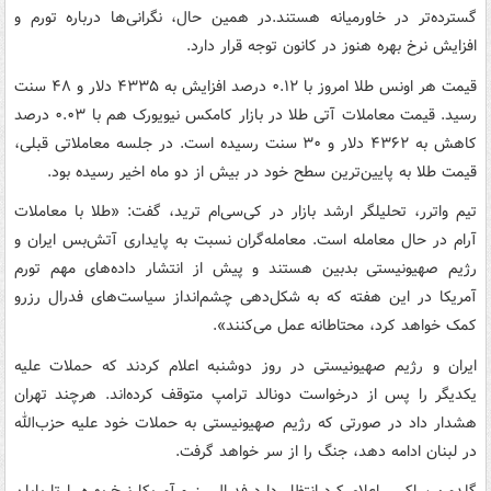
گسترده‌تر در خاورمیانه هستند.در همین حال، نگرانی‌ها درباره تورم و
افزایش نرخ بهره هنوز در کانون توجه قرار دارد.
قیمت هر اونس طلا امروز با ۰.۱۲ درصد افزایش به ۴۳۳۵ دلار و ۴۸ سنت
رسید. قیمت معاملات آتی طلا در بازار کامکس نیویورک هم با ۰.۰۳ درصد
کاهش به ۴۳۶۲ دلار و ۳۰ سنت رسیده است. در جلسه معاملاتی قبلی،
قیمت طلا به پایین‌ترین سطح خود در بیش از دو ماه اخیر رسیده بود.
تیم واترر، تحلیلگر ارشد بازار در کی‌سی‌ام ترید، گفت: «طلا با معاملات
آرام در حال معامله است. معامله‌گران نسبت به پایداری آتش‌بس ایران و
رژیم صهیونیستی بدبین هستند و پیش از انتشار داده‌های مهم تورم
آمریکا در این هفته که به شکل‌دهی چشم‌انداز سیاست‌های فدرال رزرو
کمک خواهد کرد، محتاطانه عمل می‌کنند».
ایران و رژیم صهیونیستی در روز دوشنبه اعلام کردند که حملات علیه
یکدیگر را پس از درخواست دونالد ترامپ متوقف کرده‌اند. هرچند تهران
هشدار داد در صورتی که رژیم صهیونیستی به حملات خود علیه حزب‌الله
در لبنان ادامه دهد، جنگ را از سر خواهد گرفت.