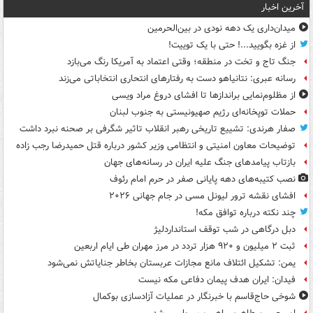
آخرین اخبار
میدان‌داری یک دهه نودی در بین‌الحرمین
از غزه بگویید...! حتی با یک توییت!
جنگ تاج و تخت در منطقه؛ وقتی اعتماد به آمریکا رنگ می‌بازد
رسانه عبری: نتانیاهو دست به رفتارهای انتحاری انتخاباتی می‌زند
از مظلوم‌نمایی براندازها تا افشای دروغ مراد ویسی
حملات توپخانه‌ای رژیم صهیونیستی به جنوب لبنان
صفار هرندی: تشییع تاریخی رهبر انقلاب تاثیر شگرفی بر صحنه نبرد داشت
توضیحات معاون امنیتی و انتظامی وزیر کشور درباره قتل حمیدرضا رجب زاده
بازتاب پیامدهای جنگ علیه ایران در رسانه‌های جهان
نصب کتیبه‌های دهه پایانی صفر در حرم امام رئوف
افشای نقشه ترور لیونل مسی در جام جهانی ۲۰۲۶
چند نکته درباره توافق مکه!
دبل درگاهی در شب توقف استانداردلیژ
ثبت ۲ میلیون و ۹۲۰ هزار تردد در مرز مهران طی ایام اربعین
یمن: تشکیل ائتلاف مانع مجازات عربستان بخاطر جنایاتش نمی‌شود
فیدان: ایران هدف پیمان دفاعی مکه نیست
شوخی حاج‌قاسم با خبرنگار در عملیات آزادسازی بوکمال