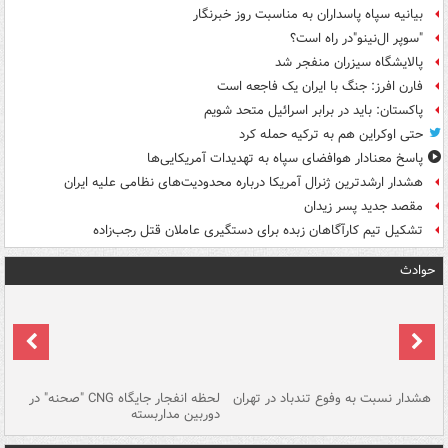
بیانیه سپاه پاسداران به مناسبت روز خبرنگار
"سوپر ال‌نینو"در راه است؟
پالایشگاه سیزران منفجر شد
فارن افرز: جنگ با ایران یک فاجعه است
پاکستان: باید در برابر اسرائیل متحد شویم
حتی اوکراین هم به ترکیه حمله کرد
پاسخ معنادار هوافضای سپاه به تهدیدات آمریکایی‌ها
هشدار ارشدترین ژنرال آمریکا درباره محدودیت‌های نظامی علیه ایران
مقصد جدید پسر زیدان
تشکیل تیم کارآگاهان زبده برای دستگیری عاملان قتل رجب‌زاده
حوادث
ای
هشدار نسبت به وفوع تندباد در تهران
لحظه انفجار جایگاه CNG "صحنه" در
دس
دوربین مداربسته
ات