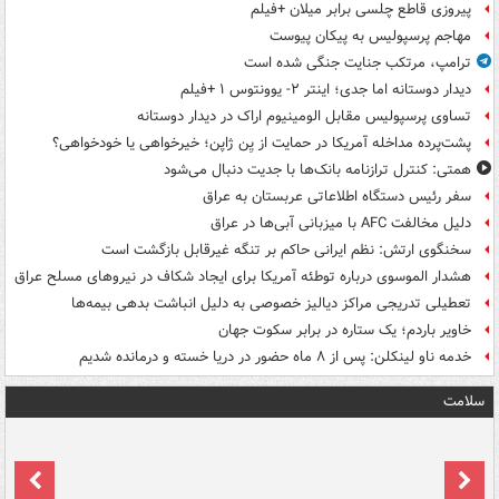
پیروزی قاطع چلسی برابر میلان +فیلم
مهاجم پرسپولیس به پیکان پیوست
ترامپ، مرتکب جنایت جنگی شده است
دیدار دوستانه اما جدی؛ اینتر ۲- یوونتوس ۱ +فیلم
تساوی پرسپولیس مقابل الومینیوم اراک در دیدار دوستانه
پشت‌پرده مداخله آمریکا در حمایت از یِن ژاپن؛ خیرخواهی یا خودخواهی؟
همتی: کنترل ترازنامه بانک‌ها با جدیت دنبال می‌شود
سفر رئیس دستگاه اطلاعاتی عربستان به عراق
دلیل مخالفت AFC با میزبانی آبی‌ها در عراق
سخنگوی ارتش: نظم ایرانی حاکم بر تنگه غیرقابل بازگشت است
هشدار الموسوی درباره توطئه آمریکا برای ایجاد شکاف در نیروهای مسلح عراق
تعطیلی تدریجی مراکز دیالیز خصوصی به دلیل انباشت بدهی بیمه‌ها
خاویر باردم؛ یک ستاره در برابر سکوت جهان
خدمه ناو لینکلن: پس از ۸ ماه حضور در دریا خسته و درمانده‌ شدیم
سلامت