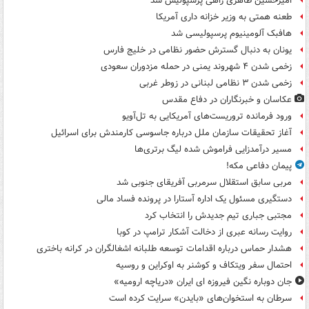
امیرحسین طاهری راهی پرسپولیس شد
طعنه همتی به وزیر خزانه داری آمریکا
هافبک آلومینیوم پرسپولیسی شد
یونان به دنبال گسترش حضور نظامی در خلیج فارس
زخمی شدن ۴ شهروند یمنی در حمله مزدوران سعودی
زخمی شدن ۳ نظامی لبنانی در زوطر غربی
عکاسان و خبرنگاران در دفاع مقدس
ورود فرمانده تروریست‌های آمریکایی به تل‌آویو
آغاز تحقیقات سازمان ملل درباره جاسوسی کارمندش برای اسرائیل
مسیر درآمدزایی فراموش شده لیگ برتری‌ها
پیمان دفاعی مکه!
مربی سابق استقلال سرمربی آفریقای جنوبی شد
دستگیری مسئول یک اداره آستارا در پرونده فساد مالی
مجتبی جباری تیم جدیدش را انتخاب کرد
روایت رسانه عبری از دخالت آشکار ترامپ در کوبا
هشدار حماس درباره اقدامات توسعه طلبانه اشغالگران در کرانه باختری
احتمال سفر ویتکاف و کوشنر به اوکراین و روسیه
جان دوباره نگین فیروزه ای ایران «دریاچه ارومیه»
سرطان به استخوان‌های «بایدن» سرایت کرده است