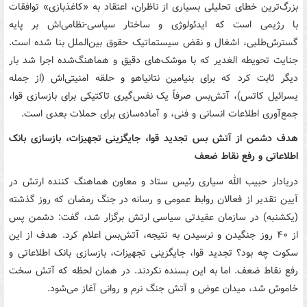
بزرگ‌ترین خطای تحلیلی بسیاری از ناظران، اعتقاد به «کاغذبازی» توافقات
با رژیمی است که ایدئولوژی و ساختار سیاسی-نظامی‌اش بر پایه
گسترش‌طلبی، اشغال و نقض سیستماتیک حقوق بین‌الملل بنا شده است.
جنایت تحویطه الغدیر که با موشک‌های دقیق و هماهنگ‌شده اجرا شد بار
دیگر ثابت کرد که برای بنیامین نتانیاهو و حلقه امنیتی‌اش (از جمله
یسرائیل کاتس)، آتش‌بس صرفاً یک نفس‌گیری تاکتیکی برای بازسازی قوا،
جمع‌آوری اطلاعات انسانی و فنی، و آماده‌سازی برای حملات بعدی است.
هدف دشمن از آتش بس تجدید قوا، جایگزینی تجهیزات، بازسازی بانک
اطلاعاتی و رفع نقاط ضعف
دریادار حبیب الله سیاری رئیس ستاد و معاون هماهنگ کننده ارتش در
آیین تقدیر از فعالان روابط عمومی و رسانه در جنگ رمضان که روز گذشته
(یکشنبه) در سازمان عقیدتی سیاسی ارتش برگزار شد، گفت: دشمن پس
از ۴۰ روز جنگیدن و نرسیدن به نتیجه، آتش‌بس اعلام کرد. هدف از این
سکوت چه بود؟ تجدید قوا، جایگزینی تجهیزات، بازسازی بانک اطلاعاتی و
رفع نقاط ضعف. اما به این بسنده نکردند. در همان لحظه که آتش سخت
خاموش شد، میدان عوض و آتش جنگ نرم و روانی آغاز می‌شود.