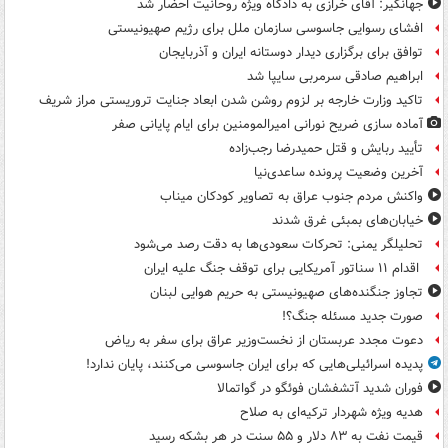
جهانگیر: آقای خرازی به دادگاه ویژه روحانیت احضار شد
افشای رسوایی جاسوسی سازمان ملل برای رژیم صهیونیستی
توافق برای برگزاری دیدار دوستانه ایران و آذربایجان
ابراهیم صادقی سرمربی سایپا شد
تاکید وزارت خارجه بر لزوم روشن شدن ابعاد جنایت تروریستی مراز شریف
آماده سازی ضریح نورانی امیرالمومنین برای ایام پایانی صفر
تأیید ربایش و قتل حمیدرضا رجب‌زاده
آخرین وضعیت پرونده ساعدی‌نیا
واکنش مردم جنوب عراق به تصاویر کودکان میناب
خیابان‌های بمبئی غرق شدند
تحلیلگر یمنی: تحرکات سعودی‌ها به دقت رصد می‌شود
اقدام ۱۱ سناتور آمریکایی برای توقف جنگ علیه ایران
تجاوز جنگنده‌های صهیونیستی به حریم هوایی لبنان
صورت جدید مسئله جنگ؟!
دعوت مجدد عربستان از نخست‌وزیر عراق برای سفر به ریاض
پدیده اسرائیلی‌هایی که برای ایران جاسوسی می‌کنند، پایان ندارد!
فوران شدید آتشفشان فوئگو در گواتمالا
هدیه ویژه شهردار ترکیه‌ای به صلاح
قیمت نفت به ۸۳ دلار و ۵۵ سنت در هر بشکه رسید