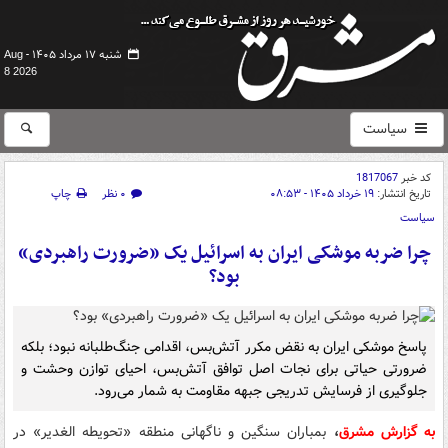
شنبه ۱۷ مرداد ۱۴۰۵ -
Aug
8 2026
سیاست
کد خبر
1817067
تاریخ انتشار:
۱۹ خرداد ۱۴۰۵ - ۰۸:۵۳
۰ نظر
چاپ
سیاست
چرا ضربه موشکی ایران به اسرائیل یک «ضرورت راهبردی»
بود؟
پاسخ موشکی ایران به نقض مکرر آتش‌بس، اقدامی جنگ‌طلبانه نبود؛ بلکه
ضرورتی حیاتی برای نجات اصل توافق آتش‌بس، احیای توازن وحشت و
جلوگیری از فرسایش تدریجی جبهه مقاومت به شمار می‌رود.
به گزارش مشرق
،
بمباران سنگین و ناگهانی منطقه «تحویطه الغدیر» در