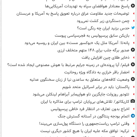
پاسخ معنادار هوافضای سپاه به تهدیدات آمریکایی‌ها
توضیحات جدید مقاومت عراق درباره تعویق پاسخ به آمریکا و عربستان
چمن دستگردی زیر کشت نمی‌رود
حدس بزنید ایران چه رنگی است؟
بازیکن سابق پرسپولیس به فجرسپاسی پیوست
پانه‌تا: آمریکا مثل یک «بوکسور مست» بین ایران و روسیه می‌دود
صدور برگه جلب برای ۱۴۸ متهم متخلف ارزی
ذخایر طلای چین افزایش یافت
فیلم/ آیا پرونده‌ای در زمینه جرایم مرتبط با هوش مصنوعی ایجاد شده است؟
احضار باقر خرازی به دادگاه ویژه روحانیت
وضعیت کافه‌های متعلق به ساعدی نیا از زبان سخنگوی عدلیه
پاکستان: باید در برابر اسرائیل متحد شویم
تئودور روزولت جایگزین ناو هواپیمابر آبراهام لینکلن می‌شود
کاریکاتور/ تلاش‌های بی‌پایان ترامپ برای مذاکره با ایران
اخراج بدون تعارف در انتظار فرد خاطی پرسپولیس
اتمام بودجه پنتاگون در آستانه گسترش جنگ
وقتی ترامپ ریاست‌جمهوری را دستگاه پول‌سازی می‌بیند!
ترکیه: توافق مکه علیه ایران یا هیچ کشور دیگری نیست