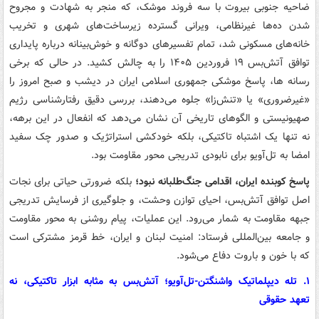
ضاحیه جنوبی بیروت با سه فروند موشک، که منجر به شهادت و مجروح
شدن ده‌ها غیرنظامی، ویرانی گسترده زیرساخت‌های شهری و تخریب
خانه‌های مسکونی شد، تمام تفسیرهای دوگانه و خوش‌بینانه درباره پایداری
توافق آتش‌بس ۱۹ فروردین ۱۴۰۵ را به چالش کشید. در حالی که برخی
رسانه ها، پاسخ موشکی جمهوری اسلامی ایران در دیشب و صبح امروز را
«غیرضروری» یا «تنش‌زا» جلوه می‌دهند، بررسی دقیق رفتارشناسی رژیم
صهیونیستی و الگوهای تاریخی آن نشان می‌دهد که انفعال در این برهه،
نه تنها یک اشتباه تاکتیکی، بلکه خودکشی استراتژیک و صدور چک سفید
امضا به تل‌آویو برای نابودی تدریجی محور مقاومت بود.
پاسخ کوبنده ایران، اقدامی جنگ‌طلبانه نبود؛
بلکه ضرورتی حیاتی برای نجات
اصل توافق آتش‌بس، احیای توازن وحشت، و جلوگیری از فرسایش تدریجی
جبهه مقاومت به شمار می‌رود. این عملیات، پیام روشنی به محور مقاومت
و جامعه بین‌المللی فرستاد: امنیت لبنان و ایران، خط قرمز مشترکی است
که با خون و باروت دفاع می‌شود.
۱. تله دیپلماتیک واشنگتن-تل‌آویو؛ آتش‌بس به مثابه ابزار تاکتیکی، نه
تعهد حقوقی