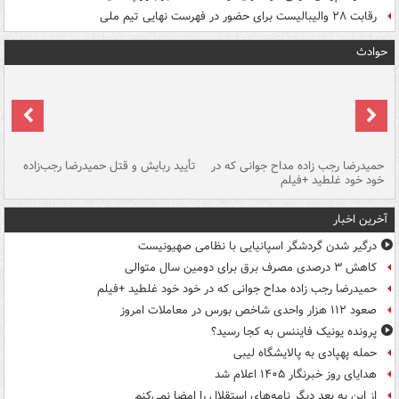
رقابت ۲۸ والیبالیست برای حضور در فهرست نهایی تیم ملی
حوادث
حمیدرضا رجب زاده مداح جوانی که در
تأیید ربایش و قتل حمیدرضا رجب‌زاده
خود خود غلطید +فیلم
تو
آخرین اخبار
درگیر شدن گردشگر اسپانیایی با نظامی صهیونیست
کاهش ۳ درصدی مصرف برق برای دومین سال متوالی
حمیدرضا رجب زاده مداح جوانی که در خود خود غلطید +فیلم
صعود ۱۱۲ هزار واحدی شاخص بورس در معاملات امروز
پرونده یونیک فایننس به کجا رسید؟
حمله پهپادی به پالایشگاه لیبی
هدایای روز خبرنگار ۱۴۰۵ اعلام شد
از این به بعد دیگر نامه‌های استقلال را امضا نمی‌کنم