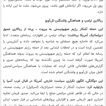
روی پل می‌رود، اگر اراده‌اش قوی باشد، پیروز می‌شود. ملت ما این اراده را
دارد.
ریاکاری ترامپ و هماهنگی واشنگتن-تل‌آویو
این حمله آشکار رژیم صهیونیستی به بیروت ، پرده از ریاکاری عمیق
دیپلماتیک آمریکا برداشت:
دونالد ترامپ در اظهارات رسانه‌ای متعدد، ادعا
می‌کرد که «اجازه هیچ حمله‌ای به ضاحیه را نخواهد داد» و آتش‌بس را
تضمین کرده است و در لحظات ابتدایی بعد از حمله رژیم صهیونیستی در
رسانه ها اعلام کرد که حمله رژیم صهیونیستی به بیروت بدونه هماهنگی
آمریکا صورت گرفته است ما چیزی نگذشته بود که رسانه‌های عبری و
گزارش‌های اطلاعاتی فاش کردند که عملیات با هماهنگی سیاسی-امنیتی
کامل میان تل‌آویو و واشنگتن انجام شده است.
این دوگانگی، الگوی تکراری سیاست خارجی آمریکا در قبال غرب آسیا را
بازتولید کرد:
حمایت آشکار از متحد استراتژیک (اسرائیل) در پشت صحنه،
در حالی که در ظاهر نقش میانجی صلح را ایفا می‌کند. صدور فرمان تخلیه
اجباری شهر تاریخی صور و افزایش پروازهای شناسایی بر فراز جنوب لبنان
همزمان با این حمله، نشان داد که هدف نهایی صهیونیست‌ها، تثبیت یک