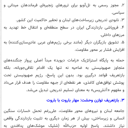
۲. مجوز رسمی به تل‌آویو برای ترورهای زنجیره‌ای فرماندهان میدانی و
سیاسی.
۳. نابودی تدریجی زیرساخت‌های لبنان و تحقیر حاکمیت این کشور.
۴. فروپاشی بازدارندگی ایران در سطح منطقه‌ای و انتقال خط تهدید به
مرزهای داخلی.
۵. تشویق بازیگران دیگر (مانند برخی رژیم‌های عربی عادی‌سازی‌کننده) به
افزایش فشار بر محور مقاومت.
حمله به پایگاه استراتژیک «رامات دیوید» مبدأ اصلی پرواز جنگنده‌های
متجاوز صهیونیستی به ضاحیه نه تنها یک اقدام تلافی‌جویانه، بلکه
بازتعریف قواعد درگیری بود. بدون این پاسخ، رژیم صهیونیستی تحت
پوشش توافق‌های کاغذی، هر نقطه‌ای از جبهه مقاومت را هدف قرار می‌داد
و مفهوم «آتش‌بس» به معنای تسلیم تدریجی تبدیل می‌شد.
۳. بازتعریف توازن وحشت: مهار باروت با باروت
جامعه لبنان و نیروهای محور مقاومت، علی‌رغم تحمل خسارات سنگین
انسانی و زیرساختی، بیش از هر زمان دیگری به تثبیت بازدارندگی واقعی
نیاز داشتند. پاسخ اولیه حزب‌الله (شلیک موشک‌های پدافندی به