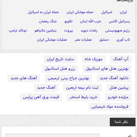
برچسب‌ها
ایران
اسرائیل
حمله موشکی ایران
حمله ایران به اسرائیل
یسرائیل کاتس
حزب الله لبنان
تلاویو
جنگ رمضان
رژیم صهیونیستی
رامات دیوید
بیروت
بنیامین نتانیاهو
دونالد ترامپ
تاب آوری
دمشق
عملیات نصر
عملیات موشکی ایران
آپ آهنگ
موزیک شاه
سایت تاریخ ایران
بهترین هتل های استانبول
رزرو هتل استانبول
دانلود آهنگ جدید
بهترین جراح بینی ترمیمی
آهنگ های جدید
پرشین هتل
ثبت نام بیمه اربعین
آهنگ جدید
مزایده خودرو
خرید بلیط استخر
قیمت ورق آهن پرایس
فروشنده مواد شیمیایی
نظر شما
نام