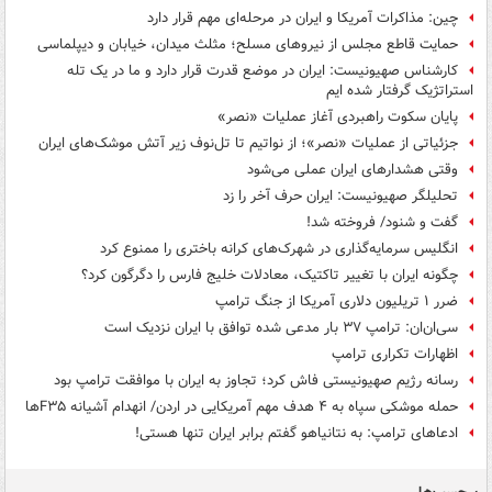
چین: مذاکرات آمریکا و ایران در مرحله‌ای مهم قرار دارد
حمایت قاطع مجلس از نیروهای مسلح؛ مثلث میدان، خیابان و دیپلماسی
کارشناس صهیونیست: ایران در موضع قدرت قرار دارد و ما در یک تله
استراتژیک گرفتار شده ایم
پایان سکوت راهبردی آغاز عملیات «نصر»
جزئیاتی از عملیات «نصر»؛ از نواتیم تا تل‌نوف زیر آتش موشک‌های ایران
وقتی هشدارهای ایران عملی می‌شود
تحلیلگر صهیونیست: ایران حرف آخر را زد
گفت و شنود/ فروخته شد!
انگلیس سرمایه‌گذاری در شهرک‌های کرانه باختری را ممنوع کرد
چگونه ایران با تغییر تاکتیک، معادلات خلیج فارس را دگرگون کرد؟
ضرر ۱ تریلیون دلاری آمریکا از جنگ ترامپ
سی‌ان‌ان: ترامپ ۳۷ بار مدعی شده توافق با ایران نزدیک است
اظهارات تکراری ترامپ
رسانه رژیم صهیونیستی فاش کرد؛ تجاوز به ایران با موافقت ترامپ بود
حمله موشکی سپاه به ۴ هدف مهم آمریکایی در اردن/ انهدام آشیانه F۳۵ها
ادعاهای ترامپ: به نتانیاهو گفتم برابر ایران تنها هستی!