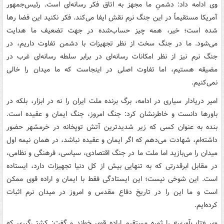
وی ادامه داد: دشمنِ ما مجهز به اتاق فکر رسانه‌ای است. رئیس‌جمهور
آمریکا مستقیماً در این جنگ نرم نقش ایفا می‌کند. فکر نکنید این فضا رها
شده است؛ خیر، همه چیز حساب‌شده در جهت تضعیف ما هدایت
می‌شود. ما در جنگ سخت از نظر تجهیزات با دشمن تفاوت داریم، در
جنگ نرم نیز از نظر امکانات رسانه‌ای در برابر سلطه رسانه‌ای غرب در
مضیقه هستیم، اما تفاوت اصلی در اینجاست که ما میدان را خالی
نمی‌کنیم.
امیر دریادار سیاری در ادامه، برگ برنده ملت ایران را نه در ابزار، بلکه در
باورها دانست و خاطرنشان کرد: جنگ امروز، جنگ ایمان و عقیده است.
بنده به عنوان کسی که زیر شدیدترین آتش توپخانه در خرمشهر حضور
داشته‌ام، شهادت می‌دهم که اگر ایمان و عقیده نباشد، در همان نیمه اول
میدان را می‌بازید اما ملت ما در جنگ اقتصادی، سیاسی، فرهنگی و نظامی،
در مقابل ابرقدرتی که به تنهایی بیش از کل دنیا تجهیزات دارد، ایستاده
است. این شوخی نیست؛ این ایستادگی فقط با ایمان و اراده قوی ممکن
است و ما این را در تاریخ دفاع مقدس و امروز در میدان نرم اثبات
کرده‌ایم.
وی «تاب‌آوری» را ثمره مستقیم اراده قوی خواند و گفت: کشتی‌گیری که