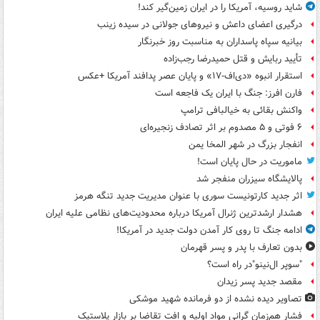
شاید روسیه، آمریکا را در ایران زمین‌گیر کند!
درگیری اعضای داعش و نیروهای جولانی در سیده زینب
بیانیه سپاه پاسداران به مناسبت روز خبرنگار
تأیید ربایش و قتل حمیدرضا رجب‌زاده
استقرار انبوه «دی‌اف‑۱۷» و پایان عصر پدافند آمریکا +عکس
فارن افرز: جنگ با ایران یک فاجعه است
واکنش بقائی به خیالبافی ترامپ
۶ فوتی و ۵ مصدوم بر اثر تصادف زنجیره‌ای
انفجار بزرگ در شهر المخا یمن
ماموریت در حال پایان است!
پالایشگاه سیزران منفجر شد
اثر جدید کارتونیست سوری با عنوان مدیریت جدید تنگه هرمز
هشدار ارشدترین ژنرال آمریکا درباره محدودیت‌های نظامی علیه ایران
ادامه جنگ تا روی کار آمدن دولت جدید در آمریکا!
بدون تعارف با پدر و پسر قهرمان
"سوپر ال‌نینو"در راه است؟
مقصد جدید پسر زیدان
تصاویر دیده‌ نشده از دو فرمانده شهید موشکی
فشار هم‌زمان گرانی مواد اولیه و افت تقاضا بر بازار پلاستیک