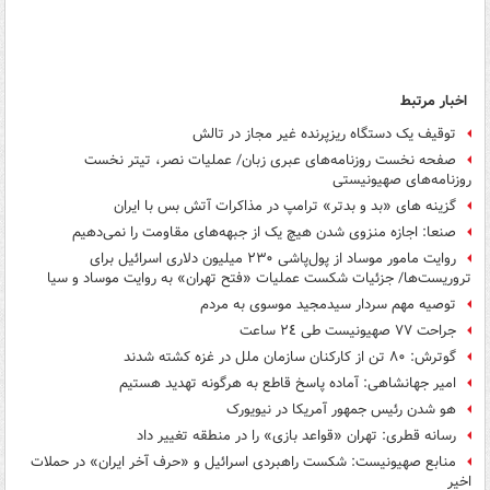
اخبار مرتبط
توقیف یک دستگاه ریزپرنده غیر مجاز در تالش
صفحه نخست روزنامه‌های عبری زبان/ عملیات نصر، تیتر نخست
روزنامه‌های صهیونیستی
گزینه های «بد و بدتر» ترامپ در مذاکرات آتش بس با ایران
صنعا: اجازه منزوی شدن هیچ یک از جبهه‌های مقاومت را نمی‌دهیم
روایت مامور موساد از پول‌پاشی ۲۳۰ میلیون دلاری اسرائیل برای
تروریست‌ها/ جزئیات شکست عملیات «فتح تهران» به روایت موساد و سیا
توصیه مهم سردار سیدمجید موسوی به مردم
جراحت ٧٧ صهیونیست طی ٢٤ ساعت
گوترش: ۸۰ تن از کارکنان سازمان ملل در غزه کشته شدند
امیر جهانشاهی: آماده پاسخ قاطع به هرگونه تهدید هستیم
هو شدن رئیس جمهور آمریکا در نیویورک
رسانه قطری: تهران «قواعد بازی» را در منطقه تغییر داد
منابع صهیونیست: شکست راهبردی اسرائیل و «حرف آخر ایران» در حملات
اخیر