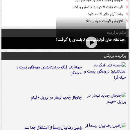
افزایش قیمت طلا و نقره جهانی
قیمت نفت ۵ درصد کاهش یافت
رشد آرام دلار ادامه دارد
افزایش قیمت جهانی طلا
فیلم برگزیده
صاعقه جان فوتبالیست تایلندی را گرفت!
برگزیده ورزشی
حمله تند فیگو به اینفانتینو: دروغگو، پَست‌ و
حیله‌گر!
جنجال جدید نیمار در برزیل +فیلم
رامین رضاییان رسماً از استقلال جدا شد