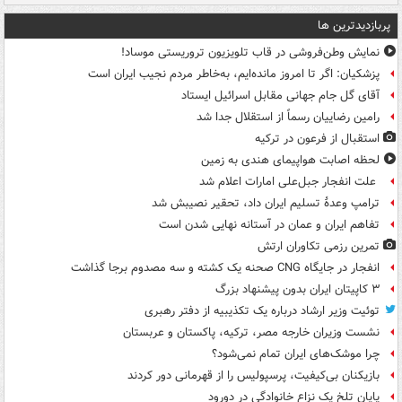
پربازدیدترین ها
نمایش وطن‌فروشی در قاب تلویزیون تروریستی موساد!
پزشکیان: اگر تا امروز مانده‌ایم، به‌خاطر مردم نجیب ایران است
آقای گل جام جهانی مقابل اسرائیل ایستاد
رامین رضاییان رسماً از استقلال جدا شد
استقبال از فرعون در ترکیه
لحظه اصابت هواپیمای هندی به زمین
علت انفجار جبل‌علی امارات اعلام شد
ترامپ وعدۀ تسلیم ایران داد، تحقیر نصیبش شد
تفاهم ایران و عمان در آستانه نهایی شدن است
تمرین رزمی تکاوران ارتش
انفجار در جایگاه CNG صحنه یک کشته و سه مصدوم برجا گذاشت
۳ کاپیتان ایران بدون پیشنهاد بزرگ
توئیت وزیر ارشاد درباره یک تکذیبیه از دفتر رهبری
نشست وزیران خارجه مصر، ترکیه، پاکستان و عربستان
چرا موشک‌های ایران تمام نمی‌شود؟
بازیکنان بی‌کیفیت، پرسپولیس را از قهرمانی دور کردند
پایان تلخ یک نزاع خانوادگی در دورود