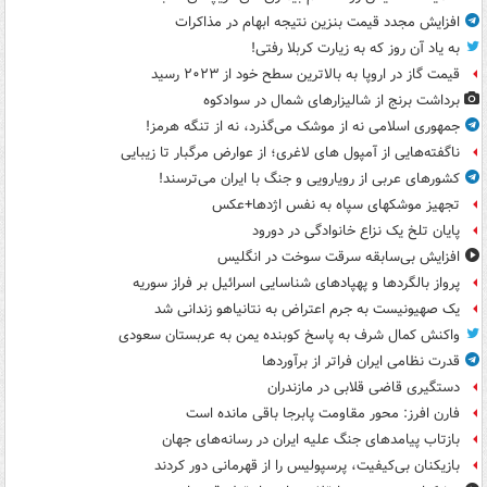
افزایش مجدد قیمت بنزین نتیجه ابهام در مذاکرات
به یاد آن روز که به زیارت کربلا رفتی!
قیمت گاز در اروپا به بالاترین سطح خود از ۲۰۲۳ رسید
برداشت برنج از شالیزارهای شمال در سوادکوه
جمهوری اسلامی نه از موشک می‌گذرد، نه از تنگه هرمز!
ناگفته‌هایی از آمپول های لاغری؛ از عوارض مرگبار تا زیبایی
کشورهای عربی از رویارویی و جنگ با ایران می‌ترسند!
تجهیز موشکهای سپاه به نفس اژدها+عکس
پایان تلخ یک نزاع خانوادگی در دورود
افزایش بی‌سابقه سرقت سوخت در انگلیس
پرواز بالگردها و پهپادهای شناسایی اسرائیل بر فراز سوریه
یک صهیونیست به جرم اعتراض به نتانیاهو زندانی شد
واکنش کمال شرف به پاسخ کوبنده یمن به عربستان سعودی
قدرت نظامی ایران فراتر از برآوردها
دستگیری قاضی قلابی در مازندران
فارن افرز: محور مقاومت پابرجا باقی مانده است
بازتاب پیامدهای جنگ علیه ایران در رسانه‌های جهان
بازیکنان بی‌کیفیت، پرسپولیس را از قهرمانی دور کردند