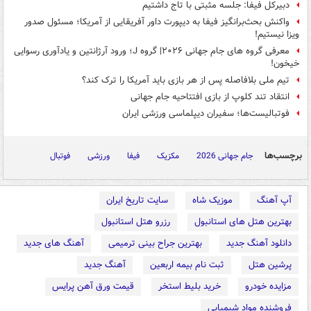
دبیرکل فیفا: جلسه مثبتی با تاج داشتیم
واکنش بحث‌برانگیز فیفا به دیپورت داور آفریقایی از آمریکا؛ مسئول صدور
ویزا نیستیم!
معرفی گروه های جام جهانی ۲۰۲۶| گروه J؛ ورود آرژانتین و یادآوری رسوایی
خیخون!
تیم ملی بلافاصله پس از هر بازی باید آمریکا را ترک کند؟
انتقاد تند کلوپ از بازی افتتاحیه جام جهانی
فوتبالیست‌ها؛ سفیران دیپلماسی ورزشی ایران
برچسب‌ها
جام جهانی 2026
مکزیک
فیفا
ورزشی
فوتبال
آپ آهنگ
موزیک شاه
سایت تاریخ ایران
بهترین هتل های استانبول
رزرو هتل استانبول
دانلود آهنگ جدید
بهترین جراح بینی ترمیمی
آهنگ های جدید
پرشین هتل
ثبت نام بیمه اربعین
آهنگ جدید
مزایده خودرو
خرید بلیط استخر
قیمت ورق آهن پرایس
فروشنده مواد شیمیایی