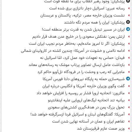
پزشکیان: وجود رهبر انقلاب برای ما نقطه قوت است
رسانه عبری: اسرائیل دچار ناترازی برق شده است
نشست وزیران خارجه مصر، ترکیه، پاکستان و عربستان
پزشکیان: ایران را همه مردم نگه داشتند
ایران در مسیر تبدیل شدن به قدرت برتر منطقه است!
ارتش یمن: نفتکش سعودی را در خلیج عدن هدف قرار دادیم
پزشکیان: اگر تا امروز مانده‌ایم، به‌خاطر مردم نجیب ایران است
ادامه ناامنی و خشونت در آمریکا؛ چندین کشته در کارولینای شمالی
فیدان: حماس به تعهدات خود عمل کرد، امّا اسرائیل نه
بازداشت عامل ارسال تصاویر پرتاب موشک به رسانه‌های معاند
ماجرایی که رعب و وحشت را در فرودگاه تل‌آویو حاکم کرد
شبیه‌سازی حمله به پایگاه نیروهای دلتا فورس آمریکا
گفت وگوی وزیران خارجه آمریکا و انگلیس درباره ایران
ماکرون: اتحادیه اروپا فشار بر روسیه را افزایش خواهد داد
بیانیه تند اتحادیه لیگ‌های اروپایی علیه اینفانتینو
تحول بزرگ یمن در هدف‌گیری کشتی‌های سعودی
آمریکا: گفتگوهای لبنان و اسرائیل فردا ازسرگرفته خواهد شد!
تفاهم ایران و عمان در آستانه نهایی شدن است
وزیر صمت عازم قرقیزستان شد