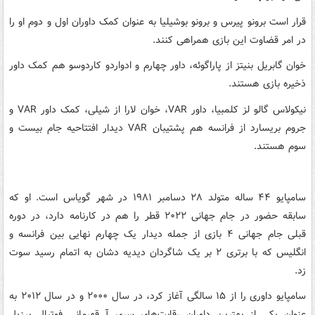
قرار است برونو پیرس و برونو بوشیلیا به عنوان کمک داوران اول و دوم او را
در امر قضاوت این بازی همراهی کنند.
خوان گابریل بنیتز از پاراگوئه، داور چهارم و ادواردو کاردوسو هم کمک داور
ذخیره بازی هستند.
نیکولاس گالو لز کلمبیا، داور VAR، خوان لارا از شیلی، کمک داور VAR و
جروم بریسارد از فرانسه هم پشتیبان VAR دیدار افتتاحیه جام بیست و
سوم هستند.
سامپایو ۴۴ ساله متولد ۲۸ دسامبر ۱۹۸۱ در شهر گویاس است. او که
سابقه حضور در جام جهانی ۲۰۲۲ قطر را هم در کارنامه دارد، در دوره
قبلی جام جهانی ۴ بازی از جمله دیدار یک چهارم نهایی بین فرانسه و
انگلیس که با برتری ۲ بر یک شاگردان دیدیه دشان به اتمام رسید سوت
زد.
سامپایو داوری را از ۱۵ سالگی آغاز کرد، در سال ۲۰۰۰ و در سال ۲۰۱۲ به
عنوان یکی از بهترین داوران رقابت‌های سری آ قهرمانی فوتبال برزیل