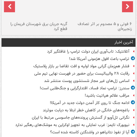
۶ فوتی و ۵ مصدوم بر اثر تصادف
گربه جریان برق شهرستان فریمان را
رگ
زنجیره‌ای
قطع کرد
آخرین اخبار
آتلانتیک: تاب‌آوری ایران دولت ترامپ را غافلگیر کرد
ترامپ باعث افول هژمونی آمریکا شد!
فشار هم‌زمان گرانی مواد اولیه و افت تقاضا بر بازار پلاستیک
رقابت ۲۸ والیبالیست برای حضور در فهرست نهایی تیم ملی
اسامی ژل‌های غیر مجاز شستشوی پوست منتشر شد
سندرز: ترامپ نماد فساد، اقتدارگرایی و جنگ‌طلبی است!
مراقب علائم هپاتیت باشید!
ادامه جنگ تا روی کار آمدن دولت جدید در آمریکا!
باغچه‌های خانگی در کاهش خطر ابتلا به دیابت موثرند
نگرانی تل‌آویو از گسترش پرونده‌های جاسوسی مرتبط با ایران
نیویورک تایمز: غرب تمایلی به تجهیز اوکراین به موشک‌های رهگیر ندارد
آیا از نفوذ نتانیاهو در واشنگتن کاسته شده است؟