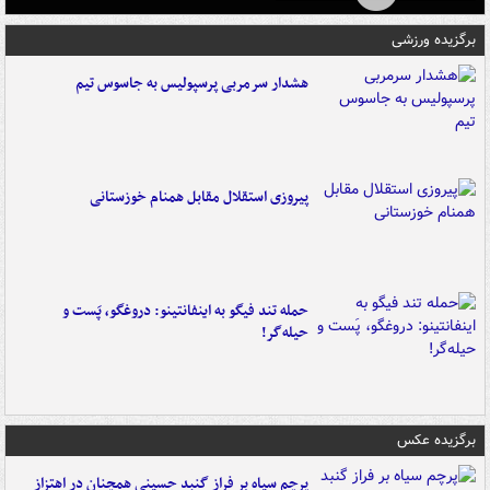
برگزیده ورزشی
هشدار سرمربی پرسپولیس به جاسوس تیم
پیروزی استقلال مقابل همنام خوزستانی
حمله تند فیگو به اینفانتینو: دروغگو، پَست‌ و
حیله‌گر!
برگزیده عکس
پرچم سیاه بر فراز گنبد حسینی همچنان در اهتزاز