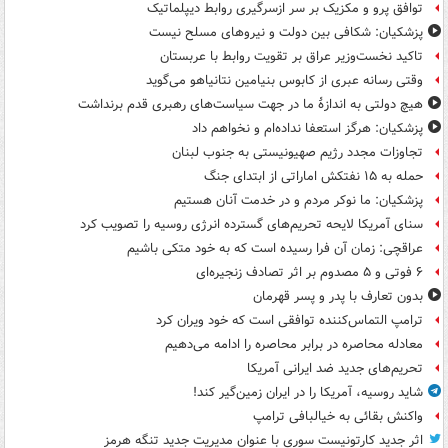
توافق پرو و مکزیک بر سر ازسرگیری روابط دیپلماتیک
پزشکیان: شکافی بین دولت و نیروهای مسلح نیست
تاکید نخست‌وزیر عراق بر تقویت روابط با عربستان
وقتی رسانه عبری از کابوس بنیامین نتانیاهو می‌گوید
هیچ دولتی به اندازۀ ما در جهت سیاست‌های رهبری قدم برنداشت
پزشکیان: هرگز استعفا نداده‌ام و نخواهم داد
تجاوزات مجدد رژیم صهیونیستی به جنوب لبنان
حمله به ۱۵ نفتکش‌ اماراتی از ابتدای جنگ
پزشکیان: ما نوکر مردم و در خدمت آنان هستیم
سنای آمریکا لایحه تحریم‌های گسترده انرژی روسیه را تصویب کرد
عراقچی: زمان آن فرا رسیده است که به خود متکی باشیم
۶ فوتی و ۵ مصدوم بر اثر تصادف زنجیره‌ای
بدون تعارف با پدر و پسر قهرمان
ترامپ التماس‌کننده توافقی است که خود ویران کرد
معادله محاصره در برابر محاصره را ادامه می‌دهیم
تحریم‌های جدید ضد ایرانی آمریکا
شاید روسیه، آمریکا را در ایران زمین‌گیر کند!
واکنش بقائی به خیالبافی ترامپ
اثر جدید کارتونیست سوری با عنوان مدیریت جدید تنگه هرمز