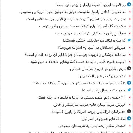
راز قدرت ایران، امنیت پایدار و بومی آن است!
به تعویق افتادن پاسخ مقاومت عراق به تجاوز اخیر آمریکایی سعودی
اظهارات وزیر خزانه‌داری آمریکا با مواضع قبلی وی متناقض است
حکم دادگاه آمریکا برای توقف ساخت سالن رقص ترامپ
حمله پهپادی به کشتی ترکیه‌ای در دریای سیاه
ترامپ و نتانیاهو جنایتکار جنگی هستند!
میزبانی استقلال در آسیا به امارات می‌رسد؟
سامانه موشکی پاتریوت چیست و چرا ذخایر آن رو به اتمام است؟
امنیت خلیج فارس باید به دست کشورهای منطقه تأمین شود
بارش باران در فاروج خراسان شمالی
انفجار بزرگ در شهر المخا یمن
تنگه هرمز به نماد یک تحقیر تاریخی برای آمریکا تبدیل شد!
ماموریت در حال پایان است!
۲۰ حمله رژیم صهیونیستی به درعا و قنیطره در یک هفته
خیزش مردم لبنان علیه دولت سازشکار و خائن
معترضان آرژانتینی پرچم آمریکا را پایین کشیدند
شکاف‌های عمیق در اسرائیل!
هشدار مقام ارشد یمن به عربستان سعودی