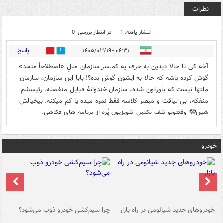
نظرات
انتشار یافته: 1
در انتظار بررسی: 0
پاسخ
۰۴:۳۱ - ۱۴۰۵/۰۳/۱۹
0
0
آخه کی تا حالا دیدین به حرف یه کمیسر سازمان مللِ «اصطلاحأ متحد»
گوش کرده باشه که حالا به ایشون گوش بده؟! بابا این سازمان، سازمان
ملتها نیست که باورتون شده، سازمان خندوانهٔ قبایل منفصله. رئیسشم
منفکه، بی لیاقت و مبصر کلاسه فقط نمره میده یا کم‌ میکنه. بیخیالش
شین🤡 وقتتونو تلف نکنبن تلویزیون پُره از برنامه های فکاهی.
خودرو
خودروهای جدید شیائومی در راه بازار
چرا سیم‌کشی خودرو ذوب می‌شود؟
شو