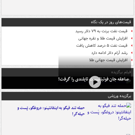
قیمت‌های روز در یک نگاه
قیمت نفت برنت به ۷۹ دلار رسید
افزایش قیمت طلا و نقره جهانی
قیمت نفت ۵ درصد کاهش یافت
رشد آرام دلار ادامه دارد
افزایش قیمت جهانی طلا
فیلم برگزیده
صاعقه جان فوتبالیست تایلندی را گرفت!
برگزیده ورزشی
حمله تند فیگو به اینفانتینو: دروغگو، پَست‌ و
حیله‌گر!