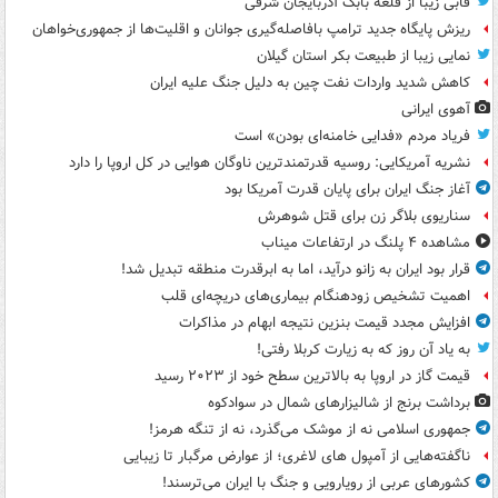
قابی زیبا از قلعه بابک آذربایجان شرقی
ریزش پایگاه جدید ترامپ بافاصله‌گیری جوانان و اقلیت‌ها از جمهوری‌خواهان
نمایی زیبا از طبیعت بکر استان گیلان
کاهش شدید واردات نفت چین به دلیل جنگ علیه ایران
آهوی ایرانی
فریاد مردم «فدایی خامنه‌ای بودن» است
نشریه آمریکایی: روسیه قدرتمندترین ناوگان هوایی در کل اروپا را دارد
آغاز جنگ ایران برای پایان قدرت آمریکا بود
سناریوی بلاگر زن برای قتل شوهرش
مشاهده ۴ پلنگ در ارتفاعات میناب
قرار بود ایران به زانو درآید، اما به ابرقدرت منطقه تبدیل شد!
اهمیت تشخیص زودهنگام بیماری‌های دریچه‌ای قلب
افزایش مجدد قیمت بنزین نتیجه ابهام در مذاکرات
به یاد آن روز که به زیارت کربلا رفتی!
قیمت گاز در اروپا به بالاترین سطح خود از ۲۰۲۳ رسید
برداشت برنج از شالیزارهای شمال در سوادکوه
جمهوری اسلامی نه از موشک می‌گذرد، نه از تنگه هرمز!
ناگفته‌هایی از آمپول های لاغری؛ از عوارض مرگبار تا زیبایی
کشورهای عربی از رویارویی و جنگ با ایران می‌ترسند!