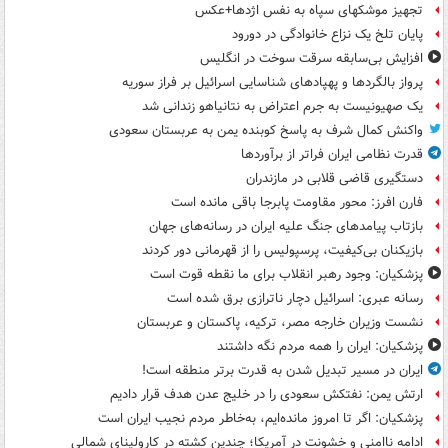
تجهیز موشکهای سپاه به نفس اژدها+عکس
پایان تلخ یک نزاع خانوادگی در دورود
افزایش بی‌سابقه سرقت سوخت در انگلیس
پرواز بالگردها و پهپادهای شناسایی اسرائیل بر فراز سوریه
یک صهیونیست به جرم اعتراض به نتانیاهو زندانی شد
واکنش کمال شرف به پاسخ کوبنده یمن به عربستان سعودی
قدرت نظامی ایران فراتر از برآوردها
دستگیری قاضی قلابی در مازندران
فارن افرز: محور مقاومت پابرجا باقی مانده است
بازتاب پیامدهای جنگ علیه ایران در رسانه‌های جهان
بازیکنان بی‌کیفیت، پرسپولیس را از قهرمانی دور کردند
پزشکیان: وجود رهبر انقلاب برای ما نقطه قوت است
رسانه عبری: اسرائیل دچار ناترازی برق شده است
نشست وزیران خارجه مصر، ترکیه، پاکستان و عربستان
پزشکیان: ایران را همه مردم نگه داشتند
ایران در مسیر تبدیل شدن به قدرت برتر منطقه است!
ارتش یمن: نفتکش سعودی را در خلیج عدن هدف قرار دادیم
پزشکیان: اگر تا امروز مانده‌ایم، به‌خاطر مردم نجیب ایران است
ادامه ناامنی و خشونت در آمریکا؛ چندین کشته در کارولینای شمالی