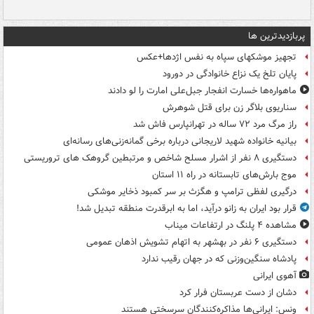
پربازدیدترین ها
تجهیز موشکهای سپاه به نفس اژدها+عکس
پایان تلخ یک نزاع خانوادگی در دورود
ماهواره‌ها خسارت انفجار جبل‌علی امارت را لو دادند
سناریوی بلاگر زن برای قتل شوهرش
راز مرگ مرد ۷۲ ساله در تهرانپارس فاش شد
بیانیه خانواده شهید لاریجانی درباره برخی گمانه‌زنی‌های رسانه‌ای
دستگیری ۸ نفر از اشرار مسلح شاخص و مرتبطین گروهک های تروریستی
موج بارش‌های تابستانه در راه ۱۱ استان
درگیری لفظی ترامپ و هگزث بر سر کمبود ذخایر موشکی
قرار بود ایران به زانو درآید، اما به ابرقدرت منطقه تبدیل شد!
مشاهده ۴ پلنگ در ارتفاعات میناب
دستگیری ۶ نفر در بهشهر به اتهام تشویش اذهان عمومی
پادشاه سنگین‌وزنی که در جهان رقیب ندارد
آهوی ایرانی
دشان از دست عربستان فرار کرد
ونس: ایرانی‌ها مذاکره‌کنندگان سرسختی هستند