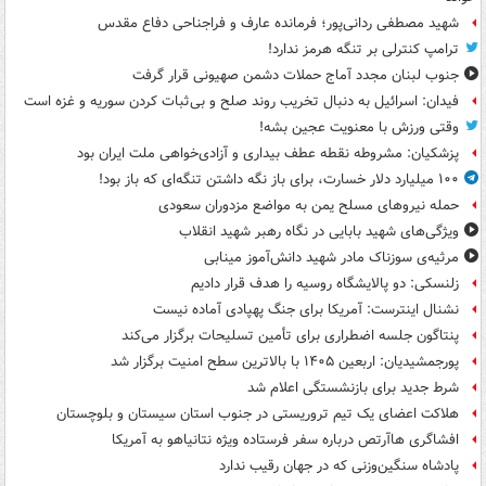
شهید مصطفی ردانی‌پور؛ فرمانده عارف و فراجناحی دفاع مقدس
ترامپ کنترلی بر تنگه هرمز ندارد!
جنوب لبنان مجدد آماج حملات دشمن صهیونی قرار گرفت
فیدان: اسرائیل به دنبال تخریب روند صلح و بی‌ثبات کردن سوریه و غزه است
وقتی ورزش با معنویت عجین بشه!
پزشکیان: مشروطه نقطه عطف بیداری و آزادی‌خواهی ملت ایران بود
۱۰۰ میلیارد دلار خسارت، برای باز نگه داشتن تنگه‌ای که باز بود!
حمله نیروهای مسلح یمن به مواضع مزدوران سعودی
ویژگی‌های شهید بابایی در نگاه رهبر شهید انقلاب
مرثیه‌ی سوزناک مادر شهید دانش‌آموز مینابی
زلنسکی: دو پالایشگاه روسیه را هدف قرار دادیم
نشنال اینترست: آمریکا برای جنگ پهپادی آماده نیست
پنتاگون جلسه اضطراری برای تأمین تسلیحات برگزار می‌کند
پورجمشیدیان: اربعین ۱۴۰۵ با بالاترین سطح امنیت برگزار شد
شرط جدید برای بازنشستگی اعلام شد
هلاکت اعضای یک تیم تروریستی در جنوب استان سیستان و بلوچستان
افشاگری هاآرتص درباره سفر فرستاده ویژه نتانیاهو به آمریکا
پادشاه سنگین‌وزنی که در جهان رقیب ندارد