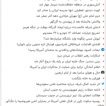
آتش‌سوزی در منطقه حفاظت‌شده دیزمار مهار شد
کویت دستور تعطیلی تنها مدرسه ایرانی را صادر کرد
حرم امام علی (ع) مهیای عزاداری دهه آخر صفر شد
واکنش عالیشاه بعد از پیوستن به گل‌گهر
ادعای شبکه «الحدث» درباره ایجاد گذرگاه موقت در تنگه هرمز
تشریح جزئیات تصادف ۱۲ خودرو با ۱۹ مصدوم
لیونل مسی چگونه وارد باشگاه میلیاردها شد؟
افشای اقدامات غیراخلاقی فدراسیون فوتبال کره جنوبی برای داوران!
تبعات کمبود موشک‌های پدافندی به متحدان آمریکا رسید!
ابتکارات رهبر انقلاب در میدان نبرد
برنی سندرز: جنگ علیه ایران بر پایه یک دروغ آغاز شد
اعلام آمادگی ترکیه برای حمایت از مذاکرات ایران و آمریکا
حال و هوای سامرا بعد از ایام اربعین
فورلان به خانه بازگشت
اثر جدید کمال شرف درباره محاصره نفتی سعودی‌ها
ادامه حملات رژیم صهیونیستی به جنوب لبنان
هلاکت اعضای یک تیم تروریستی در جنوب سیستان
روسیه سکوت ژاپن در قبال نقش آمریکا در بمباران اتمی هیروشیما را ننگ‌آور
خواند