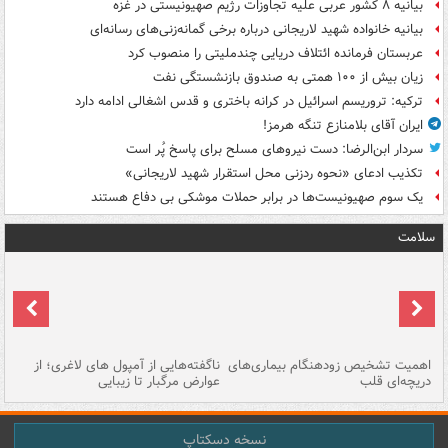
بیانیه ۸ کشور عربی علیه تجاوزات رژیم صهیونیستی در غزه
بیانیه خانواده شهید لاریجانی درباره برخی گمانه‌زنی‌های رسانه‌ای
عربستان فرمانده ائتلاف دریایی چندملیتی را منصوب کرد
زیان بیش از ۱۰۰ همتی به صندوق‌ بازنشستگی نفت
ترکیه: تروریسم اسرائیل در کرانه باختری و قدس اشغالی ادامه دارد
ایران آقای بلامنازع تنگه هرمز!
سردار ابن‌الرضا: دست نیروهای مسلح برای پاسخ پُر است
تکذیب ادعای «نحوه ردزنی محل استقرار شهید لاریجانی»
یک‌ سوم صهیونیست‌ها در برابر حملات موشکی بی دفاع هستند
سلامت
اهمیت تشخیص زودهنگام بیماری‌های
ناگفته‌هایی از آمپول های لاغری؛ از
دریچه‌ای قلب
عوارض مرگبار تا زیبایی
تا
نسخه دسکتاپ