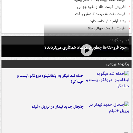
افزایش قیمت طلا و نقره جهانی
قیمت نفت ۵ درصد کاهش یافت
رشد آرام دلار ادامه دارد
افزایش قیمت جهانی طلا
فیلم برگزیده
خود فروخته‌ها چطور با موساد همکاری می‌کردند؟
برگزیده ورزشی
حمله تند فیگو به اینفانتینو: دروغگو، پَست‌ و
حیله‌گر!
جنجال جدید نیمار در برزیل +فیلم