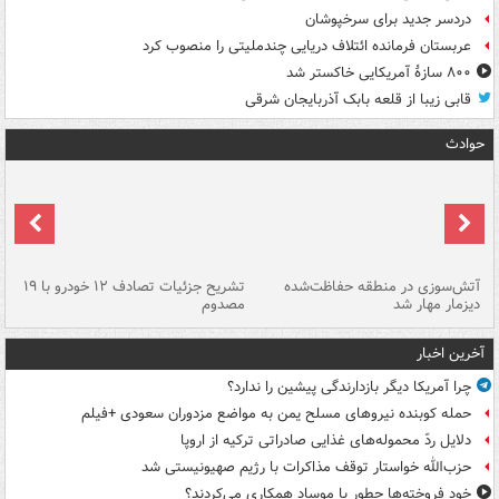
دردسر جدید برای سرخپوشان
عربستان فرمانده ائتلاف دریایی چندملیتی را منصوب کرد
۸۰۰ سازۀ آمریکایی خاکستر شد
قابی زیبا از قلعه بابک آذربایجان شرقی
حوادث
تصادف مرگبار در محور اهواز–شوش ۲
آتش‌سوزی در منطقه حفاظت‌شده
تشریح جزئیات تصادف ۱۲ خودرو با ۱۹
پا
دیزمار مهار شد
مصدوم
آخرین اخبار
چرا آمریکا دیگر بازدارندگی پیشین را ندارد؟
حمله کوبنده نیروهای مسلح یمن به مواضع مزدوران سعودی +فیلم
دلایل ردّ محموله‌های غذایی صادراتی ترکیه از اروپا
حزب‌الله خواستار توقف مذاکرات با رژیم صهیونیستی شد
خود فروخته‌ها چطور با موساد همکاری می‌کردند؟