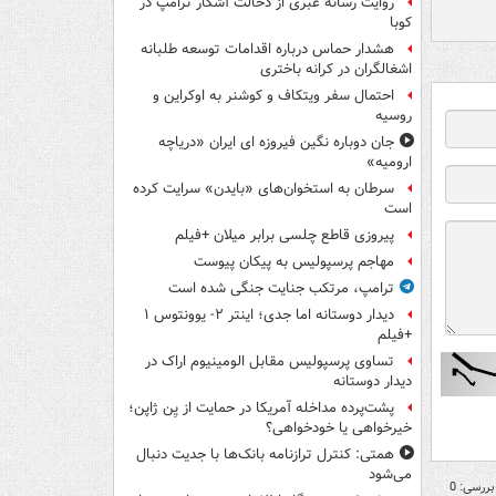
روایت رسانه عبری از دخالت آشکار ترامپ در
کوبا
هشدار حماس درباره اقدامات توسعه طلبانه
اشغالگران در کرانه باختری
احتمال سفر ویتکاف و کوشنر به اوکراین و
روسیه
جان دوباره نگین فیروزه ای ایران «دریاچه
ارومیه»
سرطان به استخوان‌های «بایدن» سرایت کرده
است
پیروزی قاطع چلسی برابر میلان +فیلم
مهاجم پرسپولیس به پیکان پیوست
ترامپ، مرتکب جنایت جنگی شده است
دیدار دوستانه اما جدی؛ اینتر ۲- یوونتوس ۱
+فیلم
تساوی پرسپولیس مقابل الومینیوم اراک در
دیدار دوستانه
پشت‌پرده مداخله آمریکا در حمایت از یِن ژاپن؛
خیرخواهی یا خودخواهی؟
همتی: کنترل ترازنامه بانک‌ها با جدیت دنبال
می‌شود
بررسی: 0