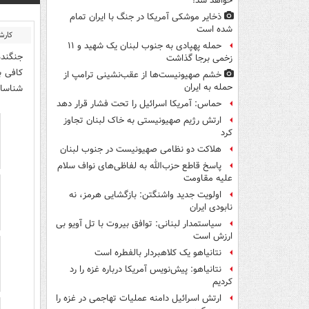
خواهد شد!
ذخایر موشکی آمریکا در جنگ با ایران تمام
شده است
کارش
حمله پهپادی به جنوب لبنان یک شهید و ۱۱
جنگنده
زخمی برجا گذاشت
کافی ب
خشم صهیونیست‌ها از عقب‌نشینی ترامپ از
حمله به ایران
شناسای
حماس: آمریکا اسرائیل را تحت فشار قرار دهد
ارتش رژیم صهیونیستی به خاک لبنان تجاوز
کرد
هلاکت دو نظامی صهیونیست در جنوب لبنان
پاسخ قاطع حزب‌الله به لفاظی‌های نواف سلام
علیه مقاومت
اولویت جدید واشنگتن: بازگشایی هرمز، نه
نابودی ایران
سیاستمدار لبنانی: توافق بیروت با تل آویو بی
ارزش است
نتانیاهو یک کلاهبردار بالفطره است
نتانیاهو: پیش‌نویس آمریکا درباره غزه را رد
کردیم
ارتش اسرائیل دامنه عملیات تهاجمی در غزه را