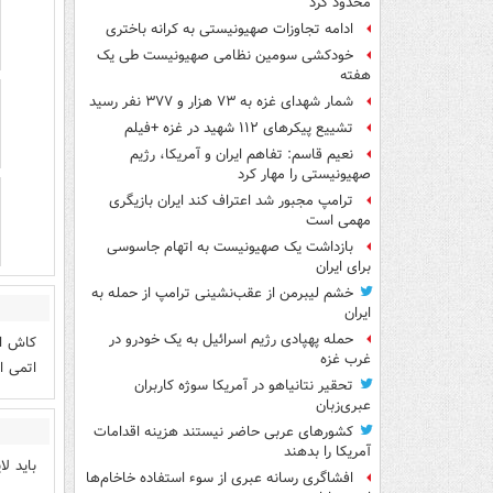
محدود کرد
ادامه تجاوزات صهیونیستی به کرانه باختری
خودکشی سومین نظامی صهیونیست طی یک
هفته
شمار شهدای غزه به ۷۳ هزار و ۳۷۷ نفر رسید
تشییع پیکرهای ۱۱۲ شهید در غزه +فیلم
نعیم قاسم: تفاهم ایران و آمریکا، رژیم
صهیونیستی را مهار کرد
ترامپ مجبور شد اعتراف کند ایران بازیگری
مهمی است
بازداشت یک صهیونیست به اتهام جاسوسی
برای ایران
خشم لیبرمن از عقب‌نشینی ترامپ از حمله به
ایران
حمله پهپادی رژیم اسرائیل به یک خودرو در
کاش ای
غرب غزه
اتمی ا
تحقیر نتانیاهو در آمریکا سوژه کاربران
عبری‌زبان
کشورهای عربی حاضر نیستند هزینه اقدامات
آمریکا را بدهند
باید ل
افشاگری رسانه عبری از سوء استفاده خاخام‌ها