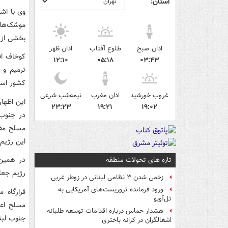
استان:
وی با اش
موشک‌های
بخشی از 
اذان صبح
طلوع آفتاب
اذان ظهر
کوخاف اف
۱۲:۱۰
۰۵:۱۸
۰۳:۴۳
ترمیم و 
کشور اس
غروب خورشید
اذان مغرب
نیمه‌شب شرعی
این اظها
۲۳:۲۳
۱۹:۲۱
۱۹:۰۲
در جنوب 
مسلح مقت
این رژیم 
در همین 
تازه های تحولات منطقه
رژیم جعل
زخمی شدن ۳ نظامی لبنانی در زوطر غربی
ورود فرمانده تروریست‌های آمریکایی به
قرارگاه 
تل‌آویو
مسلح اعل
هشدار حماس درباره اقدامات توسعه طلبانه
جنوب لبنا
اشغالگران در کرانه باختری