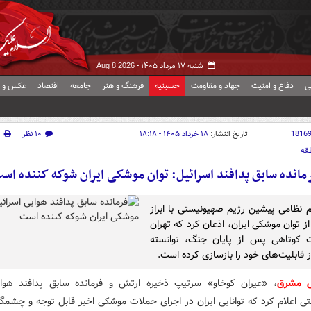
شنبه ۱۷ مرداد ۱۴۰۵ -
Aug 8 2026
ی
دفاع و امنیت
جهاد و مقاومت
حسینیه
فرهنگ و هنر
جامعه
اقتصاد
عکس و ف
1816
تاریخ انتشار:
۱۸ خرداد ۱۴۰۵ - ۱۸:۱۸
۱۰ نظر
چ
قه
مانده سابق پدافند اسرائیل: توان موشکی ایران شوکه کننده اس
 نظامی پیشین رژیم صهیونیستی با ابراز
ز توان موشکی ایران، اذعان کرد که تهران
 کوتاهی پس از پایان جنگ، توانسته
 قابلیت‌های خود را بازسازی کرده است.
ش مشرق
، «عیران کوخاو» سرتیپ ذخیره ارتش و فرمانده سابق پدافند هوا
ی اعلام کرد که توانایی ایران در اجرای حملات موشکی اخیر قابل توجه و چشمگ