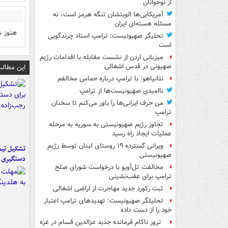
از نوجوانان
آمریکایی‌ها الویتشان تنگه هرمز است، نه
مسئله هسته‌ای ایران
هنوز ش
تحلیگر صهیونیست: ترامپ استاد چرندگویی
است
میزبانی اردن از نشست مقابله با اقدامات رژیم
صهیونی در قدس اشغالی
این مطالب
نتانیاهو: با ترامپ درباره حماس مخالفم
ناامیدی صهیونیست‌ها از ترامپ
من حرف ایرانی‌ها را باور می‌کنم تا سخنان
ترامپ
تجاوز رژیم صهیونیستی به سوریه به مرحله
عملیات ایجاد راه رسید
ویرانی گسترده ۱۹ روستای لبنان توسط رژیم
تشکیل تیم 
صهیونیستی
دستگیری ع
مخالفت تل‌آویو با درخواست شورای صلح
ترامپ برای عقب‌نشینی
ثبت رکورد جدید مهاجرت از اراضی اشغالی
تحلیلگر صهیونیست: تهدیدهای ترامپ اعتبار
خود را از دست داده
ترور ناکام فرمانده جدید عزالدین قسام در غزه