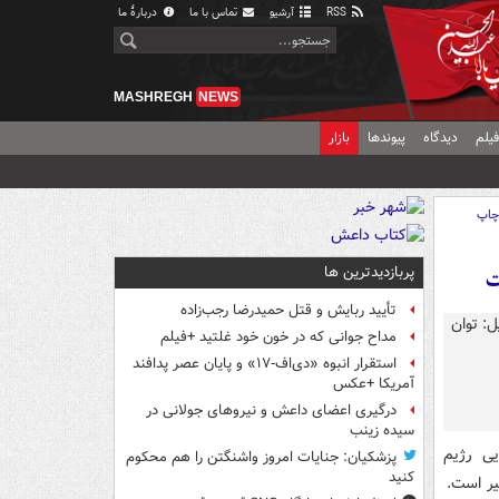
RSS
آرشیو
تماس با ما
دربارهٔ ما
MASHREGH
NEWS
یلم
دیدگاه
پیوندها
بازار
اپ
پربازدیدترین ها
ت
تأیید ربایش و قتل حمیدرضا رجب‌زاده
مداح جوانی که در خون خود غلتید +فیلم
استقرار انبوه «دی‌اف‑۱۷» و پایان عصر پدافند
آمریکا +عکس
درگیری اعضای داعش و نیروهای جولانی در
سیده زینب
یی رژیم
پزشکیان: جنایات امروز واشنگتن را هم محکوم
کنید
یر است.