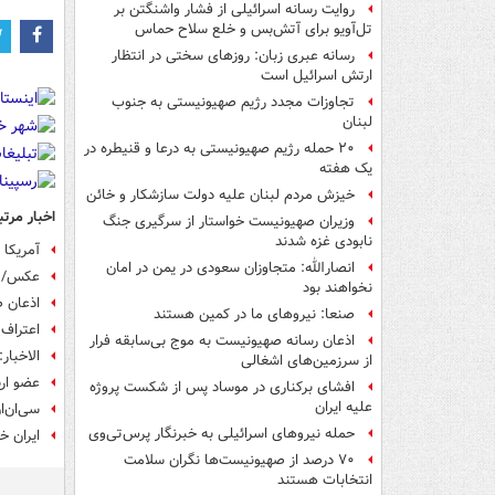
روایت رسانه اسرائیلی از فشار واشنگتن بر
تل‌آویو برای آتش‌بس و خلع سلاح حماس
رسانه عبری زبان: روزهای سختی در انتظار
ارتش اسرائیل است
تجاوزات مجدد رژیم صهیونیستی به جنوب
لبنان
۲۰ حمله رژیم صهیونیستی به درعا و قنیطره در
یک هفته
خیزش مردم لبنان علیه دولت سازشکار و خائن
اخبار مرتب
وزیران صهیونیست خواستار از سرگیری جنگ
نابودی غزه شدند
آمریکا 
انصارالله: متجاوزان سعودی در یمن در امان
عکس/ مو
نخواهند بود
اذعان ص
صنعا: نیروهای ما در کمین‌ هستند
اعتراف 
اذعان رسانه صهیونیست به موج بی‌سابقه فرار
الاخبار
از سرزمین‌های اشغالی
عضو ارش
افشای برکناری در موساد پس از شکست پروژه
علیه ایران
سی‌ان‌ا
حمله نیروهای اسرائیلی به خبرنگار پرس‌تی‌وی
ایران خ
۷۰ درصد از صهیونیست‌ها نگران سلامت
انتخابات هستند