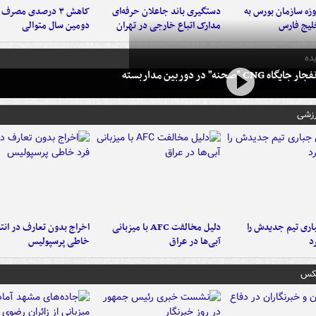
لت ۳ روزه سازمان بورس به
دستگیری باند جاعلان حرفه‌ای
کاهش ۳ درصدی مصرف
لیج فارس
مدارک اتباع خارجی در تهران
دومین سال متوالی
ده
 CNG "صحنه" در دوربین مداربسته
رزشی
ری تیم جدیدش را
دلیل مخالفت AFC با میزبانی
اخراج بدون تعارف در انتظ
د
آبی‌ها در عراق
خاطی پرسپولیس
عکس