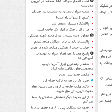
لحظه انفجار جایگاه CNG "صحنه" در دوربین
در شلیک
مداربسته
بیانیه سپاه پاسداران به مناسبت روز خبرنگار
ی کوتاه
"سوپر ال‌نینو"در راه است؟
پالایشگاه سیزران منفجر شد
 خود را
فارن افرز: جنگ با ایران یک فاجعه است
ی نظامی
تصاویر دیده‌ نشده از دو فرمانده شهید موشکی
پاکستان: باید در برابر اسرائیل متحد شویم
جزئیات جدید از نفتکش منفجر شده در هرمز
یونیستی
پاسخ معنادار هوافضای سپاه به تهدیدات
نیروهای
آمریکایی‌ها
دناک به
هشدار ارشدترین ژنرال آمریکا درباره
محدودیت‌های نظامی علیه ایران
مقصد جدید پسر زیدان
اسخی که
حتی اوکراین هم به ترکیه حمله کرد
اند.
تاکید وزارت خارجه بر لزوم روشن شدن ابعاد
جنایت تروریستی مزار شریف
نیروهای
از این به بعد دیگر نامه‌های استقلال را امضا
جمله در
نمی‌کنم
خدمه ناو لینکلن: پس از ۸ ماه حضور در دریا