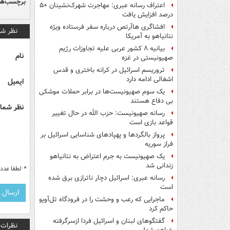
برچسب‌ها
اعتراف رسانه عبری: مهاجرت شهرک‌نشینان ۵۰
درصد افزایش یافت
افشاگری هاآرتص درباره سفر فرستاده ویژه
نظر شم
نتانیاهو به آمریکا
بیانیه ۸ کشور عربی علیه تجاوزات رژیم
نام
صهیونیستی در غزه
تروریسم اسرائیل در کرانه باختری و قدس
اشغالی ادامه دارد
ایمیل
یک‌ سوم صهیونیست‌ها در برابر حملات موشکی
بی دفاع هستند
نظر شما 
رسانه صهیونیست: حزب الله در حال تغییر
قواعد بازی است
پرواز بالگردها و پهپادهای شناسایی اسرائیل بر
فراز سوریه
یک صهیونیست به جرم اعتراض به نتانیاهو
زندانی شد
*
لطفا عدد م
رسانه عبری: اسرائیل دچار ناترازی برق شده
است
ماجرایی که رعب و وحشت را در فرودگاه تل‌آویو
حاکم کرد
گفتگوهای لبنان و اسرائیل فردا ازسرگرفته
نظرات