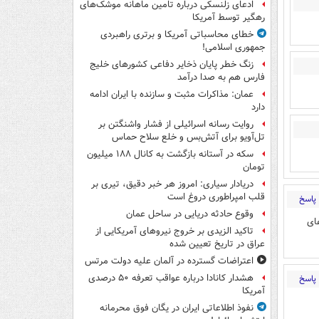
ادعای زلنسکی درباره تامین ماهانه موشک‌های
رهگیر توسط آمریکا
خطای محاسباتی آمریکا و برتری راهبردی
جمهوری اسلامی!
زنگ خطر پایان ذخایر دفاعی کشورهای خلیج
فارس هم به صدا درآمد
عمان: مذاکرات مثبت و سازنده با ایران ادامه
دارد
روایت رسانه اسرائیلی از فشار واشنگتن بر
تل‌آویو برای آتش‌بس و خلع سلاح حماس
سکه در آستانه بازگشت به کانال ۱۸۸ میلیون
تومان
دریادار سیاری: امروز هر خبر دقیق، تیری بر
قلب امپراطوری دروغ است
پاسخ
وقوع حادثه دریایی در ساحل عمان
ای
تاکید الزیدی بر خروج نیروهای آمریکایی از
عراق در تاریخ تعیین شده
اعتراضات گسترده در آلمان علیه دولت مرتس
هشدار کانادا درباره عواقب تعرفه ۵۰ درصدی
پاسخ
آمریکا
نفوذ اطلاعاتی ایران در یگان فوق محرمانه