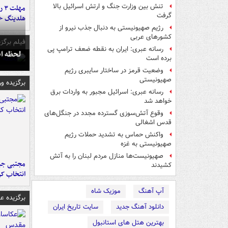
تنش بین وزارت جنگ و ارتش اسرائیل بالا
مه
گرفت
هلدینگ خ
رژیم صهیونیستی به دنبال جذب نیرو از
کشورهای عربی
فیلم برگزی
رسانه عبری: ایران به نقطه ضعف ترامپ پی
لحظه انفجار جایگاه
برده است
وضعیت قرمز در ساختار سایبری رژیم
صهیونیستی
برگزیده و
رسانه عبری: اسرائیل مجبور به واردات برق
خواهد شد
وقوع آتش‌سوزی گسترده مجدد در جنگل‌های
قدس اشغالی
واکنش حماس به تشدید حملات رژیم
صهیونیستی به غزه
صهیونیست‌ها منازل مردم لبنان را به ‌آتش
مجتبی جبا
کشیدند
انتخاب کر
آپ آهنگ
موزیک شاه
برگزیده 
دانلود آهنگ جدید
سایت تاریخ ایران
بهترین هتل های استانبول