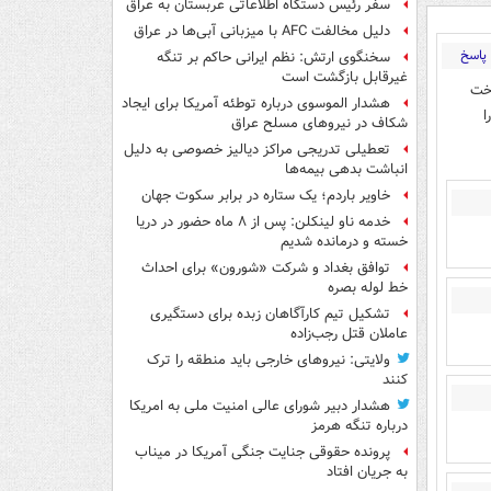
سفر رئیس دستگاه اطلاعاتی عربستان به عراق
دلیل مخالفت AFC با میزبانی آبی‌ها در عراق
پاسخ
سخنگوی ارتش: نظم ایرانی حاکم بر تنگه
غیرقابل بازگشت است
وخت
هشدار الموسوی درباره توطئه آمریکا برای ایجاد
ا
شکاف در نیروهای مسلح عراق
تعطیلی تدریجی مراکز دیالیز خصوصی به دلیل
انباشت بدهی بیمه‌ها
خاویر باردم؛ یک ستاره در برابر سکوت جهان
خدمه ناو لینکلن: پس از ۸ ماه حضور در دریا
خسته و درمانده‌ شدیم
توافق بغداد و شرکت «شورون» برای احداث
خط لوله بصره
تشکیل تیم کارآگاهان زبده برای دستگیری
عاملان قتل رجب‌زاده
ولایتی: نیروهای خارجی باید منطقه را ترک
کنند
هشدار دبیر شورای عالی امنیت ملی به امریکا
درباره تنگه هرمز
پرونده حقوقی جنایت جنگی آمریکا در میناب
به جریان افتاد