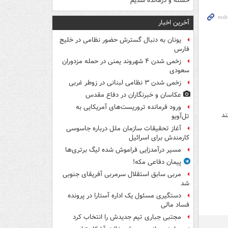
خسته و درمانده‌ شدیم
آخرین اخبار
یونان به دنبال گسترش حضور نظامی در خلیج
فارس
زخمی شدن ۴ شهروند یمنی در حمله مزدوران
سعودی
زخمی شدن ۳ نظامی لبنانی در زوطر غربی
عکاسان و خبرنگاران در دفاع مقدس
ورود فرمانده تروریست‌های آمریکایی به
ند
تل‌آویو
آغاز تحقیقات سازمان ملل درباره جاسوسی
کارمندش برای اسرائیل
مسیر درآمدزایی فراموش شده لیگ برتری‌ها
پیمان دفاعی مکه!
مربی سابق استقلال سرمربی آفریقای جنوبی
شد
دستگیری مسئول یک اداره آستارا در پرونده
فساد مالی
مجتبی جباری تیم جدیدش را انتخاب کرد