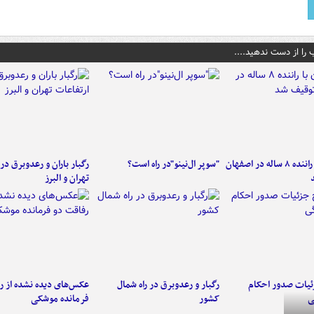
 را از دست ندهید....
کامیون با راننده ۸ ساله در اصفهان
"سوپر ال‌نینو"در راه است؟
رگبار باران و رعدوبرق در 
تهران و البرز
ئیات صدور احکام
رگبار و رعدوبرق در راه شمال
عکس‌های دیده نشده از ر
ی
کشور
فرمانده‌ موشکی