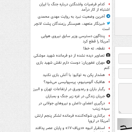
کدام فرضیات واشنگتن درباره جنگ با ایران
اشتباه از کار درآمد
آخرین وضعیت نبرد به روایت مهدی محمدی
خبرنگار متعهد، هم‌سنگر رزمندگان پشت لانچر
است
پنتاگون دسترسی وزیر سابق نیروی هوایی
آمریکا را قطع کرد
نقطه، ته خط!
تصاویر دیده‌ نشده از دو فرمانده شهید موشکی
مهران غفوریان: دوست دارم نقش شهید بازی
کنم
هشدار پکن به توکیو: با آتش بازی نکنید
هافبک آلومینیوم، پرسپولیسی می‌شود؟
رگبار باران و رعدوبرق در ارتفاعات تهران و البرز
جریان زندگی در غزه زیر جنگ و بمباران
درگیری اعضای داعش و نیروهای جولانی در
سیده زینب
برکناری شوکه‌کننده فرمانده لشکر پنجم ارتش
آمریکا در اروپا
استقرار انبوه «دی‌اف‑۱۷» و پایان عصر پدافند