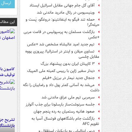
آقای گل جام جهانی مقابل اسرائیل ایستاد
وینیسیوس در رئال مادرید ماندنی شد
حمله تند فیگو به اینفانتینو: دروغگو، پَست‌ و
این مطالب
حیله‌گر!
بازگشت مسلمان به پرسپولیس در قامت مربی
+عکس
تیم جدید امید عالیشاه مشخص شد +عکس
تساوی میلان و اینتر در استرالیا/ پیروزی یووه
مقابل چلسی
۳ کاپیتان ایران بدون پیشنهاد بزرگ
دیدار سفیر ژاپن با رییس کمیته ملی المپیک
توقیف شد
جنجال جدید نیمار در برزیل +فیلم
می‌شد به آسانی کمتر پول داد و رضاییان را نگه
داشت
سرمربی تیم ملی عراق ماندنی شد
جلسه سرنوشت‌ساز بارسلونا برای جذب آلوارز
صعود هانیه رستمیان به رده پنجم جهان
بازگشت جام باشگاههای فوتسال آسیا به
تشریح جز
تقویم AFC
بازنشستگ
درس ایتالیایی‌ به بازیکنان استقلال و