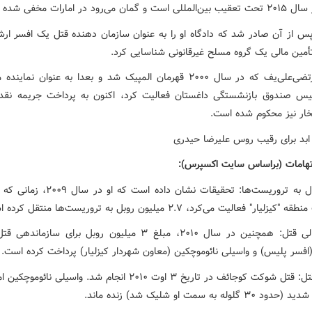
ان می‌رود در امارات مخفی شده باشد.
پس از آن صادر شد که دادگاه او را به عنوان سازمان دهنده قتل یک افسر ارش
أمین مالی یک گروه مسلح غیرقانونی شناسایی کرد.
سعید مرتضی‌علی‌یف که در سال ۲۰۰۰ قهرمان المپیک شد و بعدا به عنوان نم
 صندوق بازنشستگی داغستان فعالیت کرد، اکنون به پرداخت جریمه نقد
خار نیز محکوم شده است.
تهامات (براساس سایت اکسپرس):
انتقال پول به تروریست‌ها: تحقیقات نشان داده است 
یار" فعالیت می‌کرد، ۲.۷ میلیون روبل به تروریست‌ها منتقل کرده است.
تأمین مالی قتل: همچنین در سال ۲۰۱۰، مبلغ ۳ میلیون روبل برای ساز
افسر پلیس) و واسیلی نائوموچکین (معاون شهردار کیزلیار) پرداخت کرده است.
جزئیات قتل: قتل شوکت کوجائف در تاریخ ۳ اوت ۲۰۱۰ انجام شد. واسیلی نا
 گلوله به سمت او شلیک شد) زنده ماند.