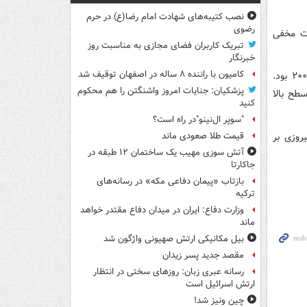
نصب کتیبه‌های شهادت امام رضا(ع) در حرم
رضوی
مارات مخفی
تبریک کاربران فضای مجازی به مناسبت روز
خبرنگار
کامیون با راننده ۸ ساله در اصفهان توقیف شد
سعید مرتضی‌علی‌یف یکی از چهره‌های محبوب کشتی روسیه در دهه ۱۹۹۰ و اوایل ۲۰۰۰ بود.
پزشکیان: جنایات امروز واشنگتن را هم محکوم
طح بالا
کنید
"سوپر ال‌نینو"در راه است؟
یدنی قهرمان شد و در مسابقات جهانی ۱۹۹۹ با پیروزی بر
قیمت طلا صعودی ماند
آتش سوزی مهیب یک ساختمان ۱۲ طبقه در
جاکارتا
بازتاب «پیمان دفاعی مکه» در رسانه‌های
ترکیه
وزارت دفاع: ایران در میدان دفاع مقتدر خواهد
ماند
بیل مکانیکی ارتش صهیونی واژگون شد
مقصد جدید پسر زیدان
رسانه عبری زبان: روزهای سختی در انتظار
ارتش اسرائیل است
چین ونیز شد!