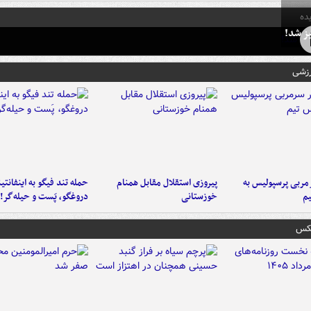
ده
ز شد!
رزشی
ربی پرسپولیس به
پیروزی استقلال مقابل همنام
حمله تند فیگو به اینفانتین
م
خوزستانی
دروغگو، پَست‌ و حیله‌گر!
عکس