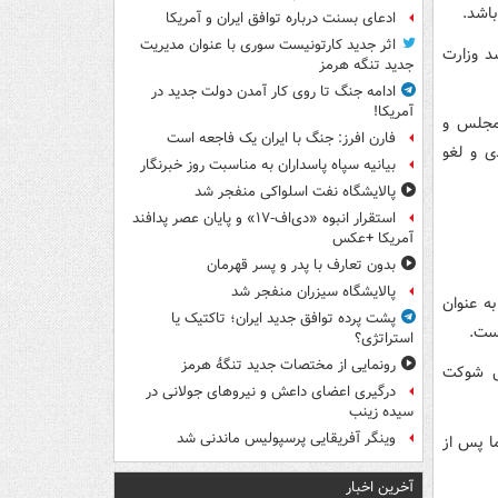
ادعای بسنت درباره توافق ایران و آمریکا
اثر جدید کارتونیست سوری با عنوان مدیریت
د وزارت
جدید تنگه هرمز
ادامه جنگ تا روی کار آمدن دولت جدید در
آمریکا!
اینده مجلس و
فارن افرز: جنگ با ایران یک فاجعه است
ی و لغو
بیانیه سپاه پاسداران به مناسبت روز خبرنگار
پالایشگاه نفت اسلواکی منفجر شد
استقرار انبوه «دی‌اف‑۱۷» و پایان عصر پدافند
آمریکا +عکس
بدون تعارف با پدر و پسر قهرمان
پالایشگاه سیزران منفجر شد
که او در سال ۲۰۰۹، زمانی که به عنوان
پشت پرده توافق جدید ایران؛ تاکتیک یا
استراتژی؟
رونمایی از مختصات جدید تنگۀ هرمز
ماندهی قتل شوکت
درگیری اعضای داعش و نیروهای جولانی در
سیده زینب
وینگر آفریقایی پرسپولیس ماندنی شد
ئوموچکین اما پس از
آخرین اخبار