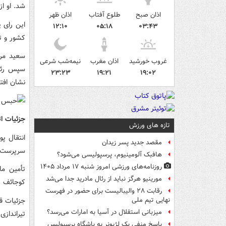
شد. او از سال ۲۰۱۵ تحت تعقیب بین‌المللی است و گم
اذان صبح
طلوع آفتاب
اذان ظهر
این رای 
۱۲:۱۰
۰۵:۱۸
۰۳:۴۳
کشور و ت
غروب خورشید
اذان مغرب
نیمه‌شب شرعی
سپس رئیس
۲۳:۲۳
۱۹:۲۱
۱۹:۰۲
نشان افت
جزئیات ا
تازه های ورزش
مقصد جدید پسر زیدان
سرپرست منطقه "کیزل
هافبک آلومینیوم، پرسپولیسی می‌شود؟
روزنامه‌های ورزشی امروز ‌شنبه ۱۷ مرداد ۱۴۰۵
مورینیو هرگز نباید از رئال مادرید جدا می‌شد
کوجائف (
رقابت ۲۸ والیبالیست برای حضور در فهرست
نهایی تیم ملی
میزبانی استقلال در آسیا به امارات می‌رسد؟
تیراندازی شدید (حدود ۳۰
پاسخ منفی یک لژیونر به باشگاه پرسپولیس