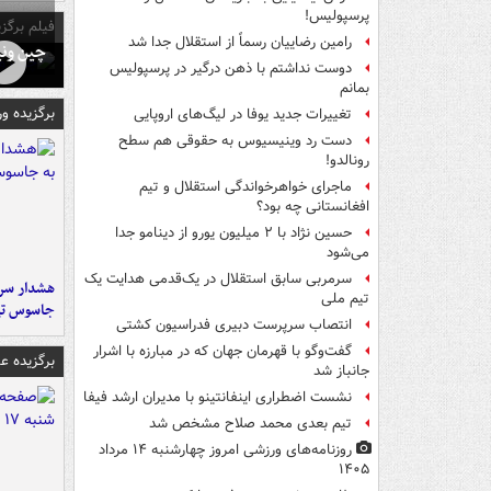
پرسپولیس!
فیلم برگزی
رامین رضاییان رسماً از استقلال جدا شد
چین ونی
دوست نداشتم با ذهن درگیر در پرسپولیس
بمانم
برگزیده و
تغییرات جدید یوفا در لیگ‌های اروپایی
دست رد وینیسیوس به حقوقی هم سطح
رونالدو!
ماجرای خواهرخواندگی استقلال و تیم
افغانستانی چه بود؟
حسین نژاد با ۲ میلیون یورو از دینامو جدا
می‌شود
سرمربی سابق استقلال در یک‌قدمی هدایت یک
هشدار سرم
تیم ملی
جاسوس تی
انتصاب سرپرست دبیری فدراسیون کشتی
گفت‌وگو با قهرمان جهان که در مبارزه با اشرار
برگزیده 
جانباز شد
نشست اضطراری اینفانتینو با مدیران ارشد فیفا
تیم بعدی محمد صلاح مشخص شد
روزنامه‌های ورزشی امروز چهارشنبه ۱۴ مرداد
۱۴۰۵