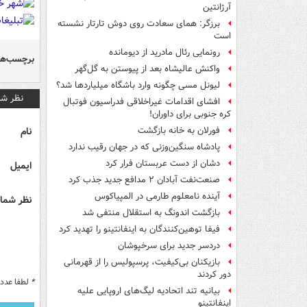
آرژانتین
برزگر: همای سعادت روی دوش تارتار نشسته
است
رونمایی رئال مادرید از دیومانده
برچسب‌ها
واکنش عالیشاه بعد از پیوستن به گل‌گهر
لیونل مسی چگونه وارد باشگاه میلیاردها شد؟
نظر شم
افشای اقدامات غیراخلاقی فدراسیون فوتبال
کره جنوبی برای داوران!
نام
فورلان به خانه بازگشت
پادشاه سنگین‌وزنی که در جهان رقیب ندارد
دشان از دست عربستان فرار کرد
ایمیل
صنعت‌نفت آبادان ۲ مدافع جدید جذب کرد
آینده نامعلوم طارمی در المپیاکوس
نظر شما 
بازگشت اندونگ به استقلال منتفی شد
فیفا توهین‌کنندگان به اینفانتینو را تهدید کرد
دردسر جدید برای سرخپوشان
بازیکنان بی‌کیفیت، پرسپولیس را از قهرمانی
دور کردند
*
لطفا عدد م
بیانیه تند اتحادیه لیگ‌های اروپایی علیه
اینفانتینو