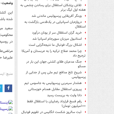
وضعیت ف
تلاش پزشکان استقلال برای رساندن چشمی به
هفته اول لیگ برتر
وینگر آفریقایی پرسپولیس ماندنی شد
شده باشد
دروازه‌بان اسپانیایی در یک‌قدمی بازگشت به
استقلال
خرید گران استقلال سر از یونان درآورد
محکومیت 
استانبول میزبان سوپرجام اسپانیا شد
در روسیه
اشکال بزرگ فوتبال ما نتیجه‌گرایی است
چرا محمد صلاح ترکیه را به عربستان و آمریکا
ترجیح داد
علیرضا ح
جنگ مدعیان طلای کشتی جهان این بار در
مسکو
شروع تلخ مدافع تیم ملی پس از جدایی از
منبع: ایس
پرسپولیس
هشدار سرمربی پرسپولیس به جاسوس تیم
پیروزی استقلال مقابل همنام خوزستانی
دانا وایت به بن‌بست رسید
رقم فسخ قرارداد رضاییان با استقلال فقط
۱۰۰میلیون تومان!
ثبت سالروز شکست انگلیس در تقویم فوتبال