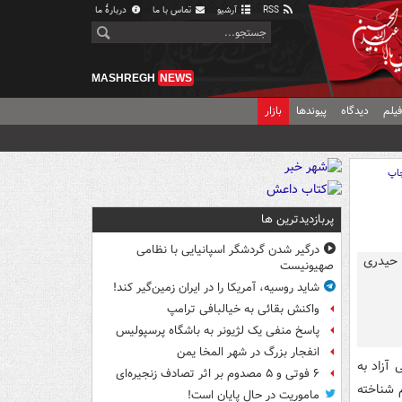
RSS
آرشیو
تماس با ما
دربارهٔ ما
MASHREGH
NEWS
یلم
دیدگاه
پیوندها
بازار
اپ
پربازدیدترین ها
درگیر شدن گردشگر اسپانیایی با نظامی
صهیونیست
شاید روسیه، آمریکا را در ایران زمین‌گیر کند!
واکنش بقائی به خیالبافی ترامپ
پاسخ منفی یک لژیونر به باشگاه پرسپولیس
انفجار بزرگ در شهر المخا یمن
یلوگرم کشتی آزاد به
۶ فوتی و ۵ مصدوم بر اثر تصادف زنجیره‌ای
 شناخته
ماموریت در حال پایان است!