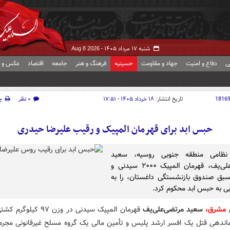
شنبه ۱۷ مرداد ۱۴۰۵ -
Aug 8 2026
ی
دفاع و امنیت
جهاد و مقاومت
حسینیه
فرهنگ و هنر
جامعه
اقتصاد
عکس و ف
1816
تاریخ انتشار:
۱۸ خرداد ۱۴۰۵ - ۱۷:۵۱
۰ نظر
چ
حبس ابد برای قهرمان المپیک و رقیب علیرضا حیدری
 نظامی منطقه جنوبی روسیه، سعید
مرتضی‌علی‌یف، قهرمان المپیک ۲۰۰۰ سیدنی و
بق صندوق بازنشستگی داغستان، را به
بی به حبس ابد محکوم کرد.
 مشرق،
سعید مرتضی‌علی‌یف
قهرمان المپیک سیدنی در وزن ۹۷ ک
اندهی قتل یک افسر ارشد پلیس و تأمین مالی یک گروه مسلح غیرقانونی مجرم