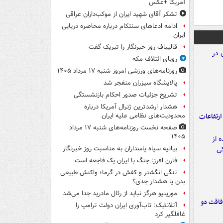
آمریکا +عکس
تشکر آقای شهید ایران از موکب‌داران عراقی
ادامه ادعاهای سنتکام درباره محاصره دریایی
ایران
قالیباف روز خبرنگار را تبریک گفت
رویای ائتلاف مکه
روزنامه‌های ورزشی امروز ‌شنبه ۱۷ مرداد ۱۴۰۵
پالایشگاه سیزران منفجر شد
تشریح جزئیات صدور احکام بازنشستگی
هشدار ارشدترین ژنرال آمریکا درباره
ارتفاعات
محدودیت‌های نظامی علیه ایران
صفحه نخست روزنامه‌های شنبه ۱۷ مرداد
۱۴۰۵
بیانیه سپاه پاسداران به مناسبت روز خبرنگار
فارن افرز: جنگ با ایران یک فاجعه است
تنگی انگشتر و کفش در گرما؛ واکنش طبیعی
بدن یا هشدار جدی؟
مورینیو هرگز نباید از رئال مادرید جدا می‌شد
فاقت دو
آتلانتیک: تاب‌آوری ایران دولت ترامپ را
غافلگیر کرد