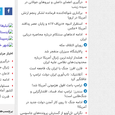
درگیری اعضای داعش و نیروهای جولانی در
سیده زینب
برکناری شوکه‌کننده فرمانده لشکر پنجم ارتش
آمریکا در اروپا
استقرار انبوه «دی‌اف‑۱۷» و پایان عصر پدافند
آمریکا +عکس
ادامه ادعاهای سنتکام درباره محاصره دریایی
ایران
رویای ائتلاف مکه
پالایشگاه سیزران منفجر شد
اخبار مرتب
هشدار ارشدترین ژنرال آمریکا درباره
درگیری در کش
محدودیت‌های نظامی علیه ایران
ژنرال ص
فارن افرز: جنگ با ایران یک فاجعه است
اذعان ص
آتلانتیک: تاب‌آوری ایران دولت ترامپ را
غافلگیر کرد
ادامه تجاوز
ترامپ باعث افول هژمونی آمریکا شد!
مسئولی
کشور آماد
سندرز: ترامپ نماد فساد، اقتدارگرایی و
جنگ‌طلبی است!
قدرت آم
ادامه جنگ تا روی کار آمدن دولت جدید در
آمریکا!
برچسب‌ها
نگرانی تل‌آویو از گسترش پرونده‌های جاسوسی