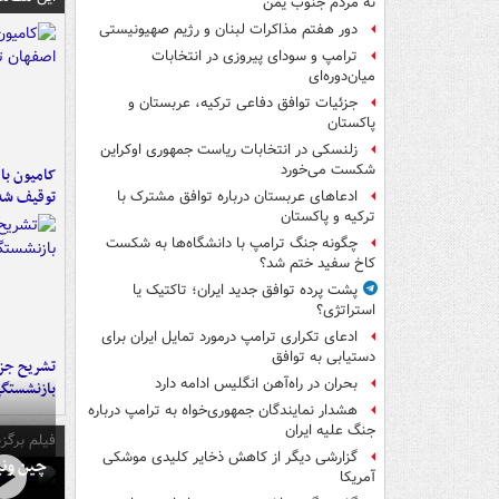
نه مردم جنوب یمن
دور هفتم مذاکرات لبنان و رژیم صهیونیستی
ترامپ و سودای پیروزی در انتخابات
میان‌دوره‌ای
جزئیات توافق دفاعی ترکیه، عربستان و
پاکستان
زلنسکی در انتخابات ریاست جمهوری اوکراین
شکست می‌خورد
توقیف شد
ادعاهای عربستان درباره توافق مشترک با
ترکیه و پاکستان
چگونه جنگ ترامپ با دانشگاه‌ها به شکست
کاخ سفید ختم شد؟
پشت پرده توافق جدید ایران؛ تاکتیک یا
استراتژی؟
ادعای تکراری ترامپ درمورد تمایل ایران برای
دستیابی به توافق
تشریح جز
بحران در راه‌آهن انگلیس ادامه دارد
بازنشستگ
هشدار نمایندگان جمهوری‌خواه به ترامپ درباره
جنگ علیه ایران
فیلم برگزی
گزارشی دیگر از کاهش ذخایر کلیدی موشکی
چین ونی
آمریکا