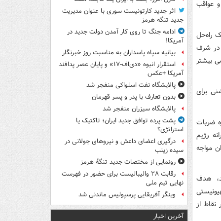
و عواقب
اثر جدید کارتونیست سوری با عنوان مدیریت
جدید تنگه هرمز
ادامه جنگ تا روی کار آمدن دولت جدید در
ک راه‌حل
آمریکا!
 در شرف
بیانیه سپاه پاسداران به مناسبت روز خبرنگار
ی بیشتر
استقرار انبوه «دی‌اف‑۱۷» و پایان عصر پدافند
آمریکا +عکس
پالایشگاه نفت اسلواکی منفجر شد
نی برای
بدون تعارف با پدر و پسر قهرمان
پالایشگاه سیزران منفجر شد
پشت پرده توافق جدید ایران؛ تاکتیک یا
انیه‌ای درباره ضربات
استراتژی؟
نه رژیم
درگیری اعضای داعش و نیروهای جولانی در
ن مواجه
سیده زینب
رونمایی از مختصات جدید تنگۀ هرمز
رقابت ۲۸ والیبالیست برای حضور در فهرست
ید، هدف
نهایی تیم ملی
یونیستی
وینگر آفریقایی پرسپولیس ماندنی شد
نقاط از
آخرین اخبار