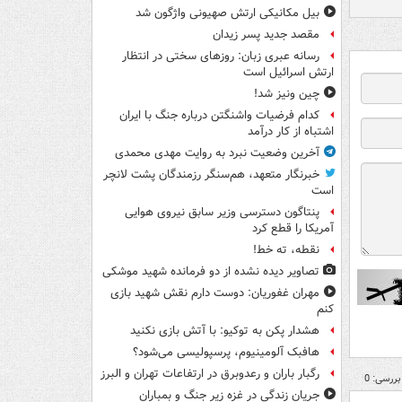
بیل مکانیکی ارتش صهیونی واژگون شد
مقصد جدید پسر زیدان
رسانه عبری زبان: روزهای سختی در انتظار
ارتش اسرائیل است
چین ونیز شد!
کدام فرضیات واشنگتن درباره جنگ با ایران
اشتباه از کار درآمد
آخرین وضعیت نبرد به روایت مهدی محمدی
خبرنگار متعهد، هم‌سنگر رزمندگان پشت لانچر
است
پنتاگون دسترسی وزیر سابق نیروی هوایی
آمریکا را قطع کرد
نقطه، ته خط!
تصاویر دیده‌ نشده از دو فرمانده شهید موشکی
مهران غفوریان: دوست دارم نقش شهید بازی
کنم
هشدار پکن به توکیو: با آتش بازی نکنید
هافبک آلومینیوم، پرسپولیسی می‌شود؟
رگبار باران و رعدوبرق در ارتفاعات تهران و البرز
بررسی: 0
جریان زندگی در غزه زیر جنگ و بمباران