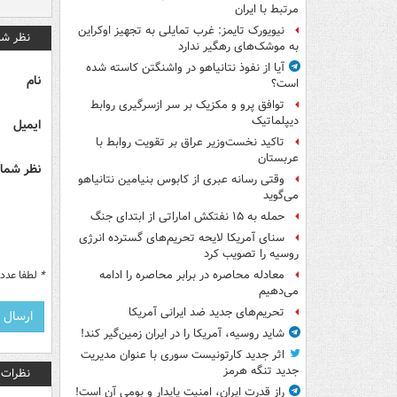
مرتبط با ایران
نیویورک تایمز: غرب تمایلی به تجهیز اوکراین
نظر شم
به موشک‌های رهگیر ندارد
آیا از نفوذ نتانیاهو در واشنگتن کاسته شده
نام
است؟
توافق پرو و مکزیک بر سر ازسرگیری روابط
دیپلماتیک
ایمیل
تاکید نخست‌وزیر عراق بر تقویت روابط با
عربستان
نظر شما 
وقتی رسانه عبری از کابوس بنیامین نتانیاهو
می‌گوید
حمله به ۱۵ نفتکش‌ اماراتی از ابتدای جنگ
سنای آمریکا لایحه تحریم‌های گسترده انرژی
روسیه را تصویب کرد
*
لطفا عدد م
معادله محاصره در برابر محاصره را ادامه
می‌دهیم
تحریم‌های جدید ضد ایرانی آمریکا
شاید روسیه، آمریکا را در ایران زمین‌گیر کند!
اثر جدید کارتونیست سوری با عنوان مدیریت
جدید تنگه هرمز
نظرات
راز قدرت ایران، امنیت پایدار و بومی آن است!