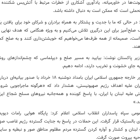
نت‌ها در خاورمیانه، یادآوری آشکاری از خطرات مرتبط با آتش‌بس شکننده 
تحملی است که ممکن است به دنبال داشته باشد.
 در حالی که ما با جدیت و پشتکار به همراه برادران و شرکای خود برای یافتن ی
ک صلح‌آمیز برای این درگیری تلاش می‌کنیم و به ویژه هنگامی که هدف نهایی
است، صمیمانه از همه طرف‌ها می‌خواهیم که خویشتن‌داری کنند و به صلح کم
ند.
ر پاکستان نوشت: بیایید به مسیر صلح و دیپلماسی که چشم‌اندازهای روش
ه جای خشونت و تخریب دارند، ادامه دهیم.
وزارت امور خارجه جمهوری اسلامی ایران بامداد دوشنبه ۱۸ خرداد با صدور بی
ران علیه اهداف رژیم صهیونیستی، هشدار داد که «هرگونه ماجراجویی شرورا
ی علیه لبنان یا ایران، با پاسخ کوبنده و همه‌جانبه نیروهای مسلح شجاع ایرا
د.»
ومی سپاه پاسداران انقلاب اسلامی اعلام کرد: پایگاه هوایی رامات دیو
 بالستیک قرار گرفت. این حملات در پاسخ به جنایت گسترده رژیم غاصب صه
لبنان و کشتار و آواره کردن گسترده مردم مظلوم مناطق صور و نبطیه و سایر 
یه بیروت صورت گرفت.