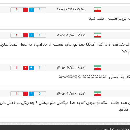
۱۷:۴۰ - ۱۴۰۵/۰۳/۱۸
0
1
ت فریب هست . دقت کنید
۱۷:۴۳ - ۱۴۰۵/۰۳/۱۸
0
1
شریف:همواره در کنار آمریکا بوده‌ایم؛ برای همیشه از «ترامپ» به عنوان «مرد صلح» 
 کرد.
۱۸:۵۷ - ۱۴۰۵/۰۳/۱۸
0
1
گه چه احمقی ,😄😄😀😀😀😄🤪🤪😜🤪😄😀
۲۱:۵۳ - ۱۴۰۵/۰۳/۱۸
0
0
ن عمه جانت . مگه تو نبودی که به خدا میگفتی منو ببخش ؟ چه ریگی در کفش داری
منافق
 را از دست ندهید....