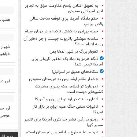
به تعویق افتادن پاسخ مقاومت عراق به تجاوز
اخیر آمریکایی سعودی
حکم دادگاه آمریکا برای توقف ساخت سالن
عملیا
رقص ترامپ
حمله پهپادی به کشتی ترکیه‌ای در دریای سیاه
سامانه موشکی پاتریوت چیست و چرا ذخایر آن
رو به اتمام است؟
شهباز 
انفجار بزرگ در شهر المخا یمن
خواهیم
تنگه هرمز به نماد یک تحقیر تاریخی برای
آمریکا تبدیل شد!
شکاف‌های عمیق در اسرائیل!
هشدار مقام ارشد یمن به عربستان سعودی
این دی
اردوغان: توافقنامه مکه پذیرای مشارکت
کشورهای دوست است
ادعای بسنت درباره توافق ایران و آمریکا
تاثیرات منفی جنگ علیه ایران بر بازار کار
آره جا
آمریکا
عوضی 
روبیو در رأس فشار حداکثری آمریکا برای تغییر
مسیر کوبا
نبرد ما علیه طرح سلطه‌جویی عربستان است،
این مطالب