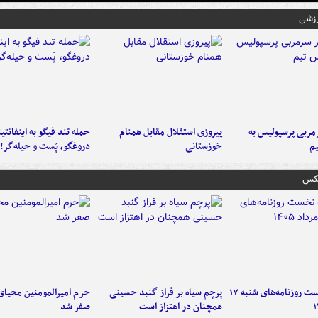
رزشی
ربی پرسپولیس به
پیروزی استقلال مقابل همنام
حمله تند فیگو به اینفانتین
م
خوزستانی
دروغگو، پَست‌ و حیله‌گر!
عکس
صفحه نخست روزنامه‌های شنبه ۱۷
پرچم سیاه بر فراز گنبد حسینی
حرم امیرالمومنین محیای
همچنان در اهتزاز است
صفر شد