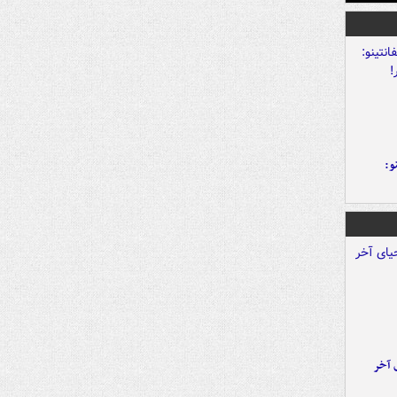
و:
 آخر