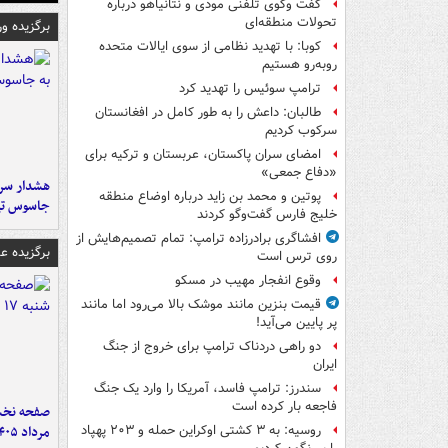
گفت وگوی تلفنی مودی و نتانیاهو درباره
تحولات منطقه‌ای
برگزیده و
کوبا: با تهدید نظامی از سوی ایالات متحده
روبه‌رو هستیم
ترامپ سوئیس را تهدید کرد
طالبان: داعش را به طور کامل در افغانستان
سرکوب کردیم
امضای سران پاکستان، عربستان و ترکیه برای
«دفاع جمعی»
هشدار سرم
پوتین و محمد بن زاید درباره اوضاع منطقه
جاسوس تی
خلیج فارس گفت‌وگو کردند
افشاگری برادرزاده ترامپ: تمام تصمیم‌هایش از
برگزیده 
روی ترس است
وقوع انفجار مهیب در مسکو
قیمت بنزین مانند موشک بالا می‌رود اما مانند
پر پایین می‌آید!
دو راهی دردناک ترامپ برای خروج از جنگ
ایران
سندرز: ترامپ فاسد، آمریکا را وارد یک جنگ
فاجعه بار کرده است
مرداد ۱۴۰۵
روسیه: به ۳ کشتی اوکراین حمله و ۲۰۳ پهپاد