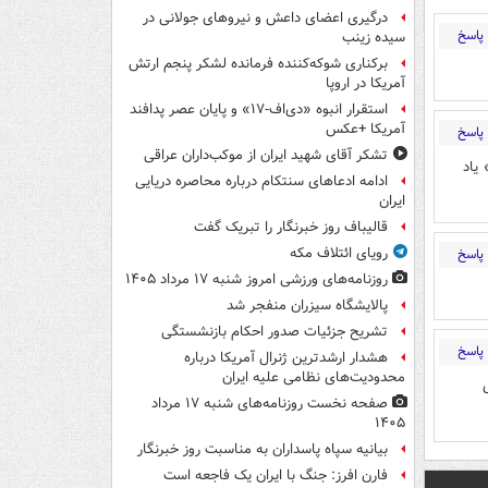
درگیری اعضای داعش و نیروهای جولانی در
پاسخ
سیده زینب
برکناری شوکه‌کننده فرمانده لشکر پنجم ارتش
آمریکا در اروپا
استقرار انبوه «دی‌اف‑۱۷» و پایان عصر پدافند
آمریکا +عکس
پاسخ
تشکر آقای شهید ایران از موکب‌داران عراقی
یاد
ادامه ادعاهای سنتکام درباره محاصره دریایی
ایران
قالیباف روز خبرنگار را تبریک گفت
رویای ائتلاف مکه
پاسخ
روزنامه‌های ورزشی امروز ‌شنبه ۱۷ مرداد ۱۴۰۵
پالایشگاه سیزران منفجر شد
تشریح جزئیات صدور احکام بازنشستگی
پاسخ
هشدار ارشدترین ژنرال آمریکا درباره
محدودیت‌های نظامی علیه ایران
صفحه نخست روزنامه‌های شنبه ۱۷ مرداد
۱۴۰۵
بیانیه سپاه پاسداران به مناسبت روز خبرنگار
فارن افرز: جنگ با ایران یک فاجعه است