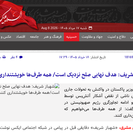
شنبه ۱۷ مرداد ۱۴۰۵ -
Aug 8 2026
ی
دفاع و امنیت
جهاد و مقاومت
حسینیه
فرهنگ و هنر
جامعه
اقتصاد
عکس و ف
1816
تاریخ انتشار:
۱۸ خرداد ۱۴۰۵ - ۱۷:۲۹
۴ نظر
چ
شریف: هدف نهایی صلح نزدیک است/ همه طرف‌ها خویشتنداری
یر پاکستان در واکنش به تحولات جاری
ای ناشی از نقض آشکار آتش‌بس توسط
و ادامه تجاوزگری رژیم صهیونیستی در
گفت: از همه طرف‌ها می‌خواهیم که
داری کنند.
 مشرق،
«شهباز شریف» دقایقی قبل در پیامی در شبکه اجتماعی ایکس نوشت: