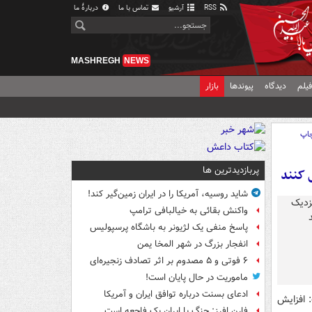
RSS
آرشیو
تماس با ما
دربارهٔ ما
MASHREGH
NEWS
یلم
دیدگاه
پیوندها
بازار
اپ
پربازدیدترین ها
 کنند
شاید روسیه، آمریکا را در ایران زمین‌گیر کند!
واکنش بقائی به خیالبافی ترامپ
پاسخ منفی یک لژیونر به باشگاه پرسپولیس
انفجار بزرگ در شهر المخا یمن
۶ فوتی و ۵ مصدوم بر اثر تصادف زنجیره‌ای
ماموریت در حال پایان است!
ادعای بسنت درباره توافق ایران و آمریکا
 افزایش
فارن افرز: جنگ با ایران یک فاجعه است