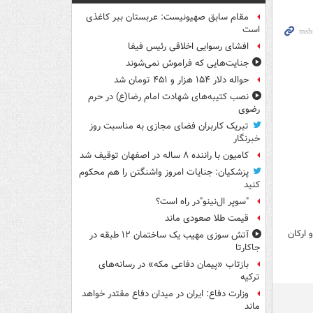
مقام سابق صهیونیست: عربستان ببر کاغذی
است
افشای رسوایی اخلاقی رئیس فیفا
جنایت‌هایی که فراموش نمی‌شوند
حواله دلار ۱۵۴ هزار و ۴۵۱ تومان شد
نصب کتیبه‌های شهادت امام رضا(ع) در حرم
رضوی
تبریک کاربران فضای مجازی به مناسبت روز
خبرنگار
کامیون با راننده ۸ ساله در اصفهان توقیف شد
پزشکیان: جنایات امروز واشنگتن را هم محکوم
کنید
"سوپر ال‌نینو"در راه است؟
قیمت طلا صعودی ماند
ارکان
آتش سوزی مهیب یک ساختمان ۱۲ طبقه در
جاکارتا
بازتاب «پیمان دفاعی مکه» در رسانه‌های
ترکیه
وزارت دفاع: ایران در میدان دفاع مقتدر خواهد
ماند