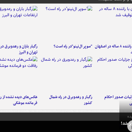
کامیون با راننده ۸ ساله در اصفهان
"سوپر ال‌نینو"در راه است؟
رگبار باران و رعدوبرق در 
تهران و البرز
ئیات صدور احکام
رگبار و رعدوبرق در راه شمال
عکس‌های دیده نشده از ر
ی
کشور
فرمانده‌ موشکی
ده
ز شد!