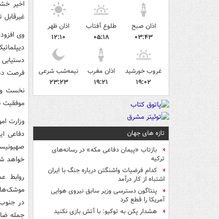
اخیر خشو
غیرقابل 
اذان صبح
طلوع آفتاب
اذان ظهر
وی افزود:
۱۲:۱۰
۰۵:۱۸
۰۳:۴۳
دیپلماتی
دستیابی 
غروب خورشید
اذان مغرب
نیمه‌شب شرعی
فرصت ده
۲۳:۲۳
۱۹:۲۱
۱۹:۰۲
نخست وزی
موفقیت ب
تازه های جهان
دفاعی ای
صهیونیست
بازتاب «پیمان دفاعی مکه» در رسانه‌های
خواهد ش
ترکیه
کدام فرضیات واشنگتن درباره جنگ با ایران
روابط عم
اشتباه از کار درآمد
موشک‌های
پنتاگون دسترسی وزیر سابق نیروی هوایی
آمریکا را قطع کرد
در جنوب 
هشدار پکن به توکیو: با آتش بازی نکنید
جمله ضاح