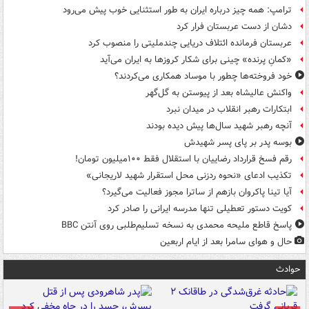
ترامپ: همه چیز درباره ایران به طور استثنایی خوب پیش می‌رود
دشان از دست عربستان فرار کرد
عربستان فرمانده ائتلاف دریایی چندملیتی را منصوب کرد
«کمانِ پرنده» چینی برای شکار کروزها به ایران می‌آید
خود فروخته‌ها چطور با موساد همکاری می‌کردند؟
واکنش عالیشاه بعد از پیوستن به گل‌گهر
ابتکارات رهبر انقلاب در میدان نبرد
آنچه رهبر شهید سال‌ها پیش دیده بودند
بوسه‌ پدر بر پای پسر شهیدش
رقم فسخ قرارداد رضاییان با استقلال فقط ۱۰۰میلیون تومان!
تکذیب ادعای «نحوه ردزنی محل استقرار شهید لاریجانی»
آیا تینا پاکروان بازهم از ساترا مجوز فعالیت می‌گیرد؟
کویت دستور تعطیلی تنها مدرسه ایرانی را صادر کرد
پاسخ قاطع ملیحه محمدی به نسخه تسلیم‌طلبی روی آنتن BBC
حال و هوای سامرا بعد از ایام اربعین
حوادث