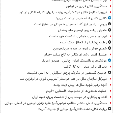
چرا تابستان فصل محبوب میکروب‌هاست؟
دستگیری قاتل فراری در نوشهر
نیویورک تایمز فاش کرد: کارگروه ویژه سیا برای تفرقه افکنی در کوبا
کنترل کامل تنگه هرمز در دست ایران!
پرچم سیاه بر فراز گنبد حسینی همچنان در اهتزاز است
ماجرای پیاده روی اربعین حاج رمضان
این دیپلماسی نمایشی، شکست خورده است
روایت پزشکیان از انحلال بانک آینده
شمیم خوش رضوی در هوای بین‌الحرمین
هشدار افسر ارشد آمریکایی به کاخ سفید +فیلم
موشک‌های بالستیک ایران؛ چالش راهبردی آمریکا
باید افراد کارآمدتر را به کار گرفت
حامیان فلسطین در مکزیک پرچم اسرائیل را به آتش کشیدند
دبیرکل سازمان ملل باز هم خواستار آتش‌بس فوری در اوکراین شد
آنچه رهبر شهید سال‌ها پیش دیده بودند
حمایت هلندی‌ها از مظلومیت فلسطین +فیلم
افشای برکناری در موساد پس از شکست پروژه علیه ایران
دستگیری عامل انتشار مطالب توهین‌آمیز علیه زائران اربعین در فضای مجازی
روایت تکان‌دهنده دانش‌آموز مینابی از جنایت آمریکا