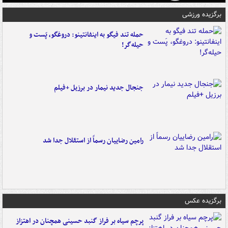
برگزیده ورزشی
حمله تند فیگو به اینفانتینو: دروغگو، پَست‌ و
حیله‌گر!
جنجال جدید نیمار در برزیل +فیلم
رامین رضاییان رسماً از استقلال جدا شد
برگزیده عکس
پرچم سیاه بر فراز گنبد حسینی همچنان در اهتزاز