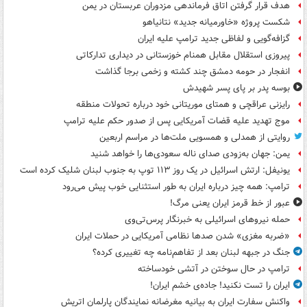
هدف قرار گرفتن اتاق‌ فرماندهی مزدوران عربستان در یمن
شکست پروژه «خاورمیانه جدید» نتانیاهو
گزافه‌گویی و لفاظی جدید ترامپ علیه ایران
پیروزی استقلال مقابل همنام خوزستانی در دیداری تدارکاتی
انفجار در حومه دمشق چند کشته و زخمی برجا گذاشت
بوسه‌ پدر بر پای پسر شهیدش
رایزنی عراقچی و همتای موریتانی خود درباره تحولات منطقه
موج تهدید علیه قضات آمریکایی پس از صدور حکم علیه ترامپ
روایتی از همدلی و همسویی ملت‌ها در مراسم اربعین
یمن: جهان به‌زودی صدای ناله سعودی‌ها را خواهد شنید
یونیفل: ارتش اسرائیل در یک روز ۱۱۳ توپ به جنوب لبنان شلیک کرده است
ترامپ: همه چیز درباره ایران به طور استثنایی خوب پیش می‌رود
عبور از خط قرمز ایران یعنی مرگ!
حمله نیروهای اسرائیلی به خبرنگار پرس‌تی‌وی
«ضربه مغزی» شدن صدها نظامی آمریکایی در حملات ایران
جنگ در جبهه لبنان بعد از تفاهم‌نامه چه تغییری کرده؟
ترامپ در حال سوختن در آتشی خودساخته
ایران را تست نکنید! جاده‌ی خشم ایران!
واکنش سفارت ایران به بیانیه مغرضانه نمایندگان پارلمان اتریش