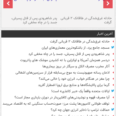
شته
حادثه غرق‌شدگی در طاقانک ۲ قربانی
پدر شاهرودی پس از قتل پسرش،
دس
گرفت
جسد را در چاه مخفی کرد
آخرین اخبار
حادثه غرق‌شدگی در طاقانک ۲ قربانی گرفت
مسجد جامع یزد، از باشکوه‌ترین معماری‌های ایران
پدر شاهرودی پس از قتل پسرش، جسد را در چاه مخفی کرد
دردسر همزمان آمریکا و اوکراین با ته کشیدن موشک های پاتریوت
آثار مخرب مصرف الکل و سیگار در بروز بیماری‌ها
اذعان رسانه صهیونیست به موج بی‌سابقه فرار از سرزمین‌های اشغالی
چرا مغز در هنگام خواب، انرژی خود را خالی می‌کند؟
گرما برای پالایشگاه‌ها و منابع برق اروپا اضطرار آفرید
ایالات متحده واقعاً یک «ببر کاغذی» است!
آیا مصرف قهوه و نوشیدنی‌های کافئین‌دار در دوران بارداری مجاز است؟
توقف طولانی کامیون‌ها پشت مرز؛ صورت‌حساب سنگینی که به اقتصاد می‌رسد
حماقت ترامپ با ذخایر انرژی جهان چه کرد؟