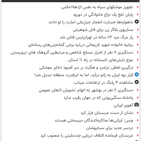
تجهیز موشکهای سپاه به نفس اژدها+عکس
پایان تلخ یک نزاع خانوادگی در دورود
ماهواره‌ها خسارت انفجار جبل‌علی امارت را لو دادند
سناریوی بلاگر زن برای قتل شوهرش
راز مرگ مرد ۷۲ ساله در تهرانپارس فاش شد
بیانیه خانواده شهید لاریجانی درباره برخی گمانه‌زنی‌های رسانه‌ای
دستگیری ۸ نفر از اشرار مسلح شاخص و مرتبطین گروهک های تروریستی
موج بارش‌های تابستانه در راه ۱۱ استان
درگیری لفظی ترامپ و هگزث بر سر کمبود ذخایر موشکی
قرار بود ایران به زانو درآید، اما به ابرقدرت منطقه تبدیل شد!
مشاهده ۴ پلنگ در ارتفاعات میناب
دستگیری ۶ نفر در بهشهر به اتهام تشویش اذهان عمومی
پادشاه سنگین‌وزنی که در جهان رقیب ندارد
آهوی ایرانی
دشان از دست عربستان فرار کرد
ونس: ایرانی‌ها مذاکره‌کنندگان سرسختی هستند
دردسر جدید برای سرخپوشان
عربستان فرمانده ائتلاف دریایی چندملیتی را منصوب کرد