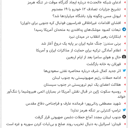
ادعای شبکه «الحدث» درباره ایجاد گذرگاه موقت در تنگه هرمز
تشریح جزئیات تصادف ۱۲ خودرو با ۱۹ مصدوم
لیونل مسی چگونه وارد باشگاه میلیاردها شد؟
افشای اقدامات غیراخلاقی فدراسیون فوتبال کره جنوبی برای داوران!
تبعات کمبود موشک‌های پدافندی به متحدان آمریکا رسید!
ابتکارات رهبر انقلاب در میدان نبرد
برنی سندرز: جنگ علیه ایران بر پایه یک دروغ آغاز شد
اعلام آمادگی ترکیه برای حمایت از مذاکرات ایران و آمریکا
حال و هوای سامرا بعد از ایام اربعین
فورلان به خانه بازگشت
اثر جدید کمال شرف درباره محاصره نفتی سعودی‌ها
ادامه حملات رژیم صهیونیستی به جنوب لبنان
هلاکت اعضای یک تیم تروریستی در جنوب سیستان
روسیه سکوت ژاپن در قبال نقش آمریکا در بمباران اتمی هیروشیما را ننگ‌آور
خواند
شهید مصطفی ردانی‌پور؛ فرمانده عارف و فراجناحی دفاع مقدس
ترامپ کنترلی بر تنگه هرمز ندارد!
جنوب لبنان مجدد آماج حملات دشمن صهیونی قرار گرفت
فیدان: اسرائیل به دنبال تخریب روند صلح و بی‌ثبات کردن سوریه و غزه است