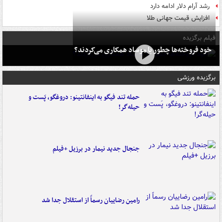
رشد آرام دلار ادامه دارد
افزایش قیمت جهانی طلا
فیلم برگزیده
خود فروخته‌ها چطور با موساد همکاری می‌کردند؟
برگزیده ورزشی
حمله تند فیگو به اینفانتینو: دروغگو، پَست‌ و
حیله‌گر!
جنجال جدید نیمار در برزیل +فیلم
رامین رضاییان رسماً از استقلال جدا شد