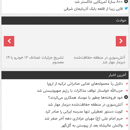
۸۰۰ سازۀ آمریکایی خاکستر شد
قابی زیبا از قلعه بابک آذربایجان شرقی
حوادث
تصادف مرگبار در محور اهواز–شوش ۲
آتش‌سوزی در منطقه حفاظت‌شده
تشریح جزئیات تصادف ۱۲ خودرو با ۱۹
پا
دیزمار مهار شد
مصدوم
آخرین اخبار
دلایل ردّ محموله‌های غذایی صادراتی ترکیه از اروپا
حزب‌الله خواستار توقف مذاکرات با رژیم صهیونیستی شد
خود فروخته‌ها چطور با موساد همکاری می‌کردند؟
آتش‌سوزی در منطقه حفاظت‌شده دیزمار مهار شد
کویت دستور تعطیلی تنها مدرسه ایرانی را صادر کرد
حرم امام علی (ع) مهیای عزاداری دهه آخر صفر شد
واکنش عالیشاه بعد از پیوستن به گل‌گهر