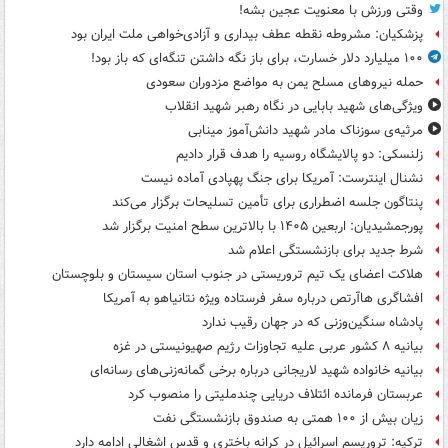
وقتی ورزش با معنویت عجین بشه!
پزشکیان: مشروطه نقطه عطف بیداری و آزادی‌خواهی ملت ایران بود
۱۰۰ میلیارد دلار خسارت، برای باز نگه داشتن تنگه‌ای که باز بود!
حمله نیروهای مسلح یمن به مواضع مزدوران سعودی
ویژگی‌های شهید بابایی در نگاه رهبر شهید انقلاب
مرثیه‌ی سوزناک مادر شهید دانش‌آموز مینابی
زلنسکی: دو پالایشگاه روسیه را هدف قرار دادیم
نشنال اینترست: آمریکا برای جنگ پهپادی آماده نیست
پنتاگون جلسه اضطراری برای تأمین تسلیحات برگزار می‌کند
پورجمشیدیان: اربعین ۱۴۰۵ با بالاترین سطح امنیت برگزار شد
شرط جدید برای بازنشستگی اعلام شد
هلاکت اعضای یک تیم تروریستی در جنوب استان سیستان و بلوچستان
افشاگری هاآرتص درباره سفر فرستاده ویژه نتانیاهو به آمریکا
پادشاه سنگین‌وزنی که در جهان رقیب ندارد
بیانیه ۸ کشور عربی علیه تجاوزات رژیم صهیونیستی در غزه
بیانیه خانواده شهید لاریجانی درباره برخی گمانه‌زنی‌های رسانه‌ای
عربستان فرمانده ائتلاف دریایی چندملیتی را منصوب کرد
زیان بیش از ۱۰۰ همتی به صندوق‌ بازنشستگی نفت
ترکیه: تروریسم اسرائیل در کرانه باختری و قدس اشغالی ادامه دارد