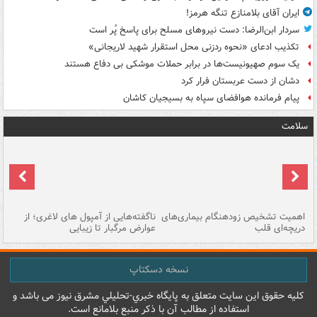
ایران آقای بلامنازع تنگه هرمز!
سردار ابن‌الرضا: دست نیروهای مسلح برای پاسخ پُر است
تکذیب ادعای «نحوه ردزنی محل استقرار شهید لاریجانی»
یک‌ سوم صهیونیست‌ها در برابر حملات موشکی بی دفاع هستند
دشان از دست عربستان فرار کرد
پیام فرمانده هوافضای سپاه به بسیجیان کاشان
سلامت
اهمیت تشخیص زودهنگام بیماری‌های
ناگفته‌هایی از آمپول های لاغری؛ از
دریچه‌ای قلب
عوارض مرگبار تا زیبایی
تا
نسخه دسکتاپ
کليه حقوق اين سايت متعلق به پایگاه خبري-تحليلي مشرق نيوز می باشد و
استفاده از مطالب آن با ذکر منبع بلامانع است.