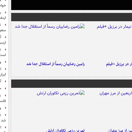
م
خواه
ب
اینفا
ت
سعو
آ
ازسر
ت
است
و
 در برزیل +فیلم
رامین رضاییان رسماً از استقلال جدا شد
ا
ایرا
آ
ح
ع
فلس
و
ت
شد
ا
ن از مرز مهران
تمرین رزمی تکاوران ارتش