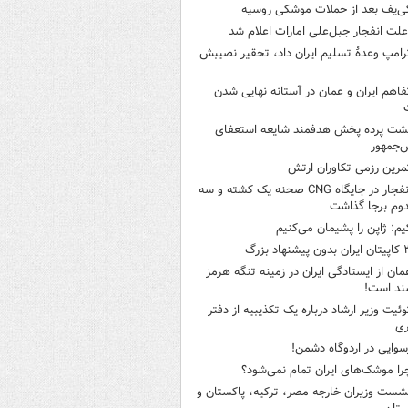
ی‌یف بعد از حملات موشکی روسیه
لت انفجار جبل‌علی امارات اعلام شد
رامپ وعدۀ تسلیم ایران داد، تحقیر نصیبش
فاهم ایران و عمان در آستانه نهایی شدن
شت پرده پخش هدفمند شایعه استعفای
‌جمهور
مرین رزمی تکاوران ارتش
انفجار در جایگاه CNG صحنه یک کشته و سه
وم برجا گذاشت
یم: ژاپن را پشیمان می‌کنیم
ن بدون پیشنهاد بزرگ
مان از ایستادگی ایران در زمینه تنگه هرمز
ند است!
وئیت وزیر ارشاد درباره یک تکذیبیه از دفتر
ری
سوایی در اردوگاه دشمن!
را موشک‌های ایران تمام نمی‌شود؟
شست وزیران خارجه مصر، ترکیه، پاکستان و