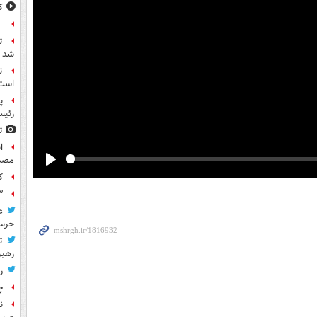
ک
ع
ت
شد
ت
است
پ
رئیس
ت
مصد
Play
ک
۳ کاپیتان ایرا
ع
خرس
ت
رهب
ر
چ
ن