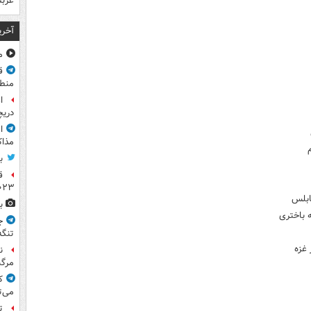
عرب
آخری
مشا
ق
منطق
ا
دریچ
ا
مذاک
ب
ق
۲۰۲۳ ر
ابلس
ب
 باختری
ج
تنگه
 غزه
ن
مرگب
ک
می‌ت
ت