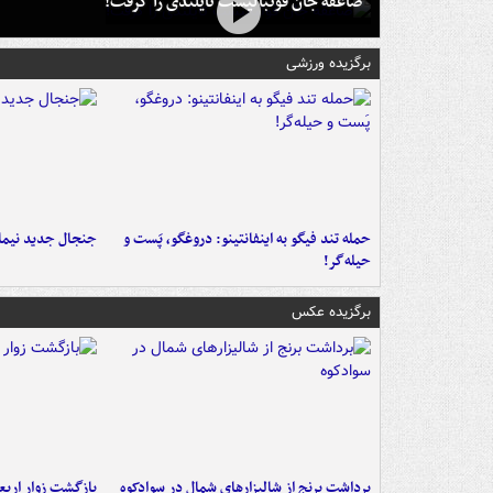
صاعقه جان فوتبالیست تایلندی را گرفت!
برگزیده ورزشی
حمله تند فیگو به اینفانتینو: دروغگو، پَست‌ و
جنجال جدید نیمار
حیله‌گر!
برگزیده عکس
برداشت برنج از شالیزارهای شمال در سوادکوه
بازگشت زوار اربعی