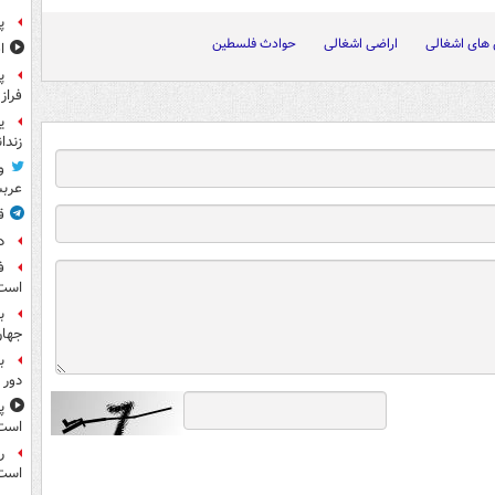
پ
های اشغالی
اراضی اشغالی
حوادث فلسطین
ا
پ
فراز
ی
زندا
و
عرب
ق
د
ف
است
ب
جها
ب
دور 
پ
است
ر
است