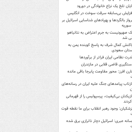
ایان تلخ یک نزاع خانوادگی در دورود
فزایش بی‌سابقه سرقت سوخت در انگلیس
رواز بالگردها و پهپادهای شناسایی اسرائیل بر
 سوریه
ک صهیونیست به جرم اعتراض به نتانیاهو
نی شد
اکنش کمال شرف به پاسخ کوبنده یمن به
ستان سعودی
درت نظامی ایران فراتر از برآوردها
ستگیری قاضی قلابی در مازندران
ارن افرز: محور مقاومت پابرجا باقی مانده
ازتاب پیامدهای جنگ علیه ایران در رسانه‌های
ن
ازیکنان بی‌کیفیت، پرسپولیس را از قهرمانی
کردند
زشکیان: وجود رهبر انقلاب برای ما نقطه قوت
سانه عبری: اسرائیل دچار ناترازی برق شده