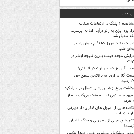
ستان
ن اخبار
هده ۴ پلنگ در ارتفاعات میناب
رار بود ایران به زانو درآید، اما به ابرقدرت
ه تبدیل شد!
همیت تشخیص زودهنگام بیماری‌های
ه‌ای قلب
فزایش مجدد قیمت بنزین نتیجه ابهام در
رات
ه یاد آن روز که به زیارت کربلا رفتی!
یمت گاز در اروپا به بالاترین سطح خود از
سید
رداشت برنج از شالیزارهای شمال در سوادکوه
مهوری اسلامی نه از موشک می‌گذرد، نه از
 هرمز!
اگفته‌هایی از آمپول های لاغری؛ از عوارض
ار تا زیبایی
شورهای عربی از رویارویی و جنگ با ایران
رسند!
جهیز موشکهای سپاه به نفس اژدها+عکس