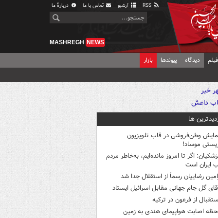
RSS
آرشیو
تماس با ما
دربارهٔ ما
MASHREGH
NEWS
یلم
دیدگاه
پیوندها
بازار
زدیدترین ها
مایش وطن‌فروشی در قاب تلویزیون
یستی موساد!
زشکیان: اگر تا امروز مانده‌ایم، به‌خاطر مردم
 ایران است
امین رضاییان رسماً از استقلال جدا شد
قای گل جام جهانی مقابل اسرائیل ایستاد
ستقبال از فرعون در ترکیه
حظه اصابت هواپیمای هندی به زمین