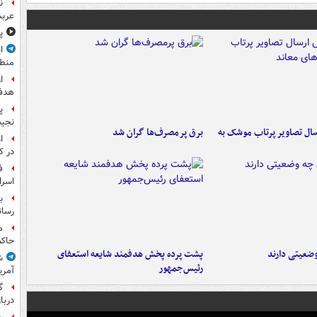
ن
عرب
پ
ا
منط
ا
هدف 
پ
نجیب
ال تصاویر پرتاب موشک به
برق پرمصرف‌ها گران شد
ا
در ک
ف
اسرا
ب
رسان
م
حاکم
ضعیتی دارند
پشت پرده پخش هدفمند شایعه استعفای
ش
رئیس‌جمهور
آمری
گ
دربار