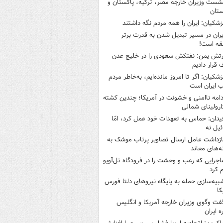
شست وزیران خارجه مصر، ترکیه، پاکستان و
ستان
زشکیان: ایران را همه مردم نگه داشتند
یران در مسیر تبدیل شدن به قدرت برتر
قه است!
رتش یمن: نفتکش سعودی را در خلیج عدن
قرار دادیم
زشکیان: اگر تا امروز مانده‌ایم، به‌خاطر مردم
 ایران است
دامه ناامنی و خشونت در آمریکا؛ چندین کشته
ارولینای شمالی
یدان: حماس به تعهدات خود عمل کرد، امّا
ئیل نه
ازداشت عامل ارسال تصاویر پرتاب موشک به
ه‌های معاند
اجرایی که رعب و وحشت را در فرودگاه تل‌آویو
 کرد
بیه‌سازی حمله به پایگاه نیروهای دلتا فورس
کا
فت وگوی وزیران خارجه آمریکا و انگلیس
ه ایران