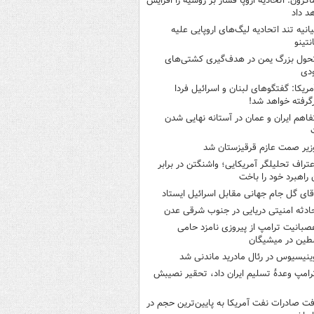
اکرون: اتحادیه اروپا فشار بر روسیه را افزایش
د داد
یانیه تند اتحادیه لیگ‌های اروپایی علیه
نتینو
حول بزرگ یمن در هدف‌گیری کشتی‌های
دی
مریکا: گفتگوهای لبنان و اسرائیل فردا
گرفته خواهد شد!
فاهم ایران و عمان در آستانه نهایی شدن
زیر صمت عازم قرقیزستان شد
عتراف تحلیلگر آمریکایی؛ واشنگتن در برابر
ن راهبرد خود را باخت
قای گل جام جهانی مقابل اسرائیل ایستاد
ادثه امنیتی دریایی در جنوب شرقی عدن
صبانیت ترامپ از پیروزی نامزد حامی
طین در میشیگان
ینیسیوس در رئال مادرید ماندنی شد
رامپ وعدۀ تسلیم ایران داد، تحقیر نصیبش
فت صادرات نفت آمریکا به پایین‌ترین حجم در