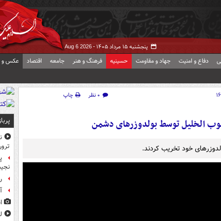
پنجشنبه ۱۵ مرداد ۱۴۰۵ -
Aug 6 2026
ی
دفاع و امنیت
جهاد و مقاومت
حسینیه
فرهنگ و هنر
جامعه
اقتصاد
عکس و ف
۰ نظر
چاپ
پربا
نوب الخلیل توسط بولدوزرهای دشمن
ن
ترور
لدوزرهای خود تخریب کردند.
پ
نجیب
ر
آ
ا
ل