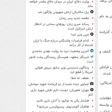
ان برکف
وزارت دفاع: ایران در میدان دفاع مقتدر خواهد
ماند
بیل مکانیکی ارتش صهیونی واژگون شد
 به دام
مقصد جدید پسر زیدان
رسانه عبری زبان: روزهای سختی در انتظار
ارتش اسرائیل است
گذرانده
چین ونیز شد!
کدام فرضیات واشنگتن درباره جنگ با ایران
اشتباه از کار درآمد
و کشف و
آخرین وضعیت نبرد به روایت مهدی محمدی
خبرنگار متعهد، هم‌سنگر رزمندگان پشت لانچر
است
ن فراجای
پنتاگون دسترسی وزیر سابق نیروی هوایی
آمریکا را قطع کرد
 شدند.
نقطه، ته خط!
ریکایی-
تصاویر دیده‌ نشده از دو فرمانده شهید موشکی
مهران غفوریان: دوست دارم نقش شهید بازی
کنم
اطلاعات
هشدار پکن به توکیو: با آتش بازی نکنید
 وابسته
هافبک آلومینیوم، پرسپولیسی می‌شود؟
ایذایی،