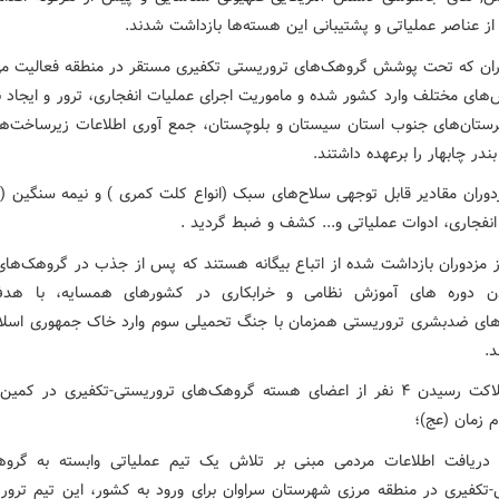
 از عناصر عملیاتی و پشتیبانی این هسته‌ها بازداشت شدند.
ران که تحت پوشش گروهک‌های تروریستی تکفیری مستقر در منطقه فعالیت می
های مختلف وارد کشور شده و ماموریت اجرای عملیات انفجاری، ترور و ایجاد نا
ستان‌های جنوب استان سیستان و بلوچستان، جمع آوری اطلاعات زیرساخت‌ها 
ندر چابهار را برعهده داشتند.
زدوران مقادیر قابل توجهی سلاح‌های سبک (انواع کلت کمری ) و نیمه سنگین (د
انفجاری، ادوات عملیاتی و... کشف و ضبط گردید .
ز مزدوران بازداشت شده از اتباع بیگانه هستند که پس از جذب در گروهک‌های
دن دوره های آموزش نظامی و خرابکاری در کشورهای همسایه، با هدف
های ضدبشری تروریستی همزمان با جنگ تحمیلی سوم وارد خاک جمهوری اسلام
د.
۴. به هلاکت رسیدن ۴ نفر از اعضای هسته گروهک‌های تروریستی-تکفیری در کمی
م زمان (عج)؛
 دریافت اطلاعات مردمی مبنی بر تلاش یک تیم عملیاتی وابسته به گر
-تکفیری در منطقه مرزی شهرستان سراوان برای ورود به کشور، این تیم ترور