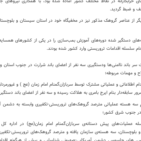
ای خرابکارانه در نقاط مختلف کشور آماده شده بود، با همکاری نیروهای ج
ف و ضبط گردید.
گر از عناصر گروهک مذکور نیز در مخفیگاه خود در استان سیستان و بلوچستان
های دستگیر شده دوره‌های آموزش بمب‌سازی را در یکی از کشورهای همسایه 
نجام سلسله اقدامات تروریستی وارد کشور شده بودند.
ت سر باند ناامنی‌ها ودستگیری سه نفر از اعضای باند شرارت در جنوب استان 
 و مهمات مربوطه؛
ام اطلاعاتی و عملیاتی مشترک توسط سربازان‌گمنام امام زمان (عج ) و غیورمردا
ور سابقه‌دار بنام ایرج بامری به هلاکت رسیده و سه نفر از اعضای باند دستگیر
ام سه هسته عملیاتی مترصد گروهک‌های تروریستی-تکفیری وابسته به دشمن آم
در جنوب شرق کشور؛
 عملیات‌های پیش دستانه‌ی سربازان‌گمنام امام زمان(عج) در اداره کل 
 بلوچستان، سه هسته‌ی سازمان یافته و مترصد گروهک‌های تروریستی-تکفیری
, های جاسوسی دشمن آمریکایی-صهیونی شناسایی و پیش از هرگونه اقدام 