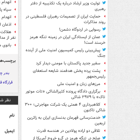
انهدام 
توئیت وزیر ارشاد درباره یک تکذیبیه از دفتر
رهبری
سپاه پا
حمایت ایران از تصمیمات رهبران فلسطینی در
انهدام
روند مذاکرات
اذعان ارتش 
رسوایی در اردوگاه دشمن!
عمان از ایستادگی ایران در زمینه تنگه هرمز
نفر از مد
خرسند است!
بانوی 
پیش‌بینی رئیس کمیسیون امنیت ملی از آینده
جنگ
برچسب‌ها
سفیر جدید پاکستان با مومنی دیدار کرد
پشت پرده پخش هدفمند شایعه استعفای
بندر چا
رئیس‌جمهور
قرارگاه 
مرزهای زبان و امنیت ملی
برگزاری دادگاه پرونده کثیرالشاکی «تات موتور
تاک» با ۲۹۷۹ شاکی
نظر شم
کلاهبرداری ۴ همتی یک شرکت مهاجرتی؛ ۳۰۰
شاکی تاکنون
نام
خدمت‌رسانی قهرمان بدنسازی ایران به زائرین
اربعین
ایمیل
تلاقی دو اراده پولادین در هندسه قدرت
صلح در تنگه هرمز در گرو خروج آمریکا از