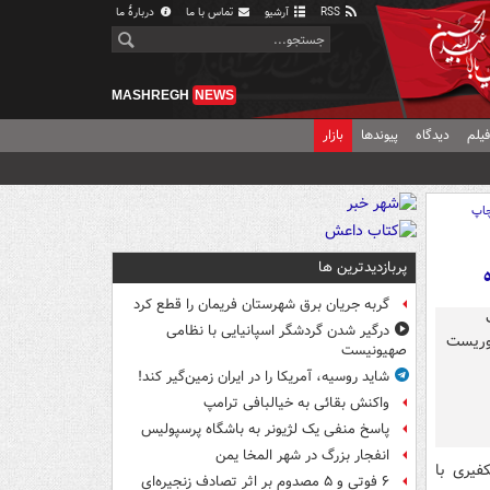
RSS
آرشیو
تماس با ما
دربارهٔ ما
MASHREGH
NEWS
یلم
دیدگاه
پیوندها
بازار
اپ
پربازدیدترین ها
گربه جریان برق شهرستان فریمان را قطع کرد
درگیر شدن گردشگر اسپانیایی با نظامی
صهیونیست
شاید روسیه، آمریکا را در ایران زمین‌گیر کند!
واکنش بقائی به خیالبافی ترامپ
پاسخ منفی یک لژیونر به باشگاه پرسپولیس
انفجار بزرگ در شهر المخا یمن
تی-تکفیری با
۶ فوتی و ۵ مصدوم بر اثر تصادف زنجیره‌ای