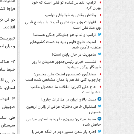
عملیات‌ه
ترامپ التماس‌کننده توافقی است که خود
ویران کرد
فراجا کش
واکنش بقائی به خیالبافی ترامپ
دو تن دی
اظهارات وزیر خزانه‌داری آمریکا با مواضع قبلی
افتادند.
وی متناقض است
ترامپ و نتانیاهو جنایتکار جنگی هستند!
تروریست‌
امنیت خلیج فارس باید به دست کشورهای
و برای ا
منطقه تأمین شود
ماموریت در حال پایان است!
۲- هلاک
نشست خبری رئیس‌جمهور همزمان با روز
خبرنگار برگزار می‌شود
ضبط سلاح
سخنگوی کمیسیون امنیت ملی مجلس:
در پی اقد
چارچوب کلی تفاهم با عمان مشخص شده است
حاج علی اکبری: انقلاب ما محصول مکتب
استان، شر
عاشورا است
۳- انهد
دست بالای ایران در مذاکرات جاری!
صهیونی 
استقبال خاص دخترک عراقی از زائران اربعین
حسینی
طی سلسله
محمد مرندی: پیروزی با روحیه استوار مردمی
حاصل شده
سیستان و
اجازه باز شدن مسیر دوم در تنگه هرمز را
به سرویس