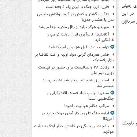
وی زمینی
فارن افرز: جنگ با ایران یک فاجعه است
د. در این
تنگی انگشتر و کفش در گرما؛ واکنش طبیعی
بدن یا هشدار جدی؟
 سربازان
مورینیو هرگز نباید از رئال مادرید جدا می‌شد
آتلانتیک: تاب‌آوری ایران دولت ترامپ را
غافلگیر کرد
ترامپ باعث افول هژمونی آمریکا شد!
فشار هم‌زمان گرانی مواد اولیه و افت تقاضا بر
بازار پلاستیک
رقابت ۲۸ والیبالیست برای حضور در فهرست
نهایی تیم ملی
اسامی ژل‌های غیر مجاز شستشوی پوست
منتشر شد
سندرز: ترامپ نماد فساد، اقتدارگرایی و
جنگ‌طلبی است!
مراقب علائم هپاتیت باشید!
ادامه جنگ تا روی کار آمدن دولت جدید در
آمریکا!
 و نارنجک
باغچه‌های خانگی در کاهش خطر ابتلا به دیابت
موثرند