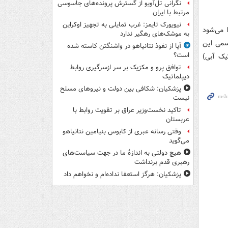
نگرانی تل‌آویو از گسترش پرونده‌های جاسوسی
مرتبط با ایران
نیویورک تایمز: غرب تمایلی به تجهیز اوکراین
 می‌شود
به موشک‌های رهگیر ندارد
عات(۱۱۳) یا درگاه‌های رسمی این
آیا از نفوذ نتانیاهو در واشنگتن کاسته شده
است؟
کا و سروش پلاس به آدرس vaja۱۱۳@ (با تیک آبی)
توافق پرو و مکزیک بر سر ازسرگیری روابط
دیپلماتیک
پزشکیان: شکافی بین دولت و نیروهای مسلح
نیست
تاکید نخست‌وزیر عراق بر تقویت روابط با
عربستان
وقتی رسانه عبری از کابوس بنیامین نتانیاهو
می‌گوید
هیچ دولتی به اندازۀ ما در جهت سیاست‌های
رهبری قدم برنداشت
پزشکیان: هرگز استعفا نداده‌ام و نخواهم داد