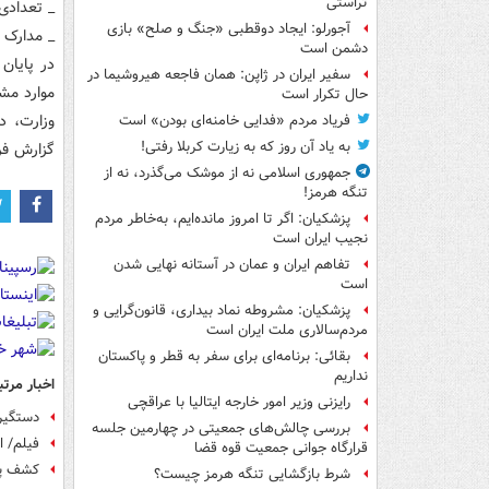
تراستی
_ تعدادی
آجورلو: ایجاد دوقطبی «جنگ و صلح‌» بازی
_ مدارک 
دشمن است
در پایان
سفیر ایران در ژاپن: همان فاجعه هیروشیما در
حال تکرار است
فریاد مردم «فدایی خامنه‌ای بودن» است
به یاد آن روز که به زیارت کربلا رفتی!
گزارش فرم
جمهوری اسلامی نه از موشک می‌گذرد، نه از
تنگه هرمز!
پزشکیان: اگر تا امروز مانده‌ایم، به‌خاطر مردم
نجیب ایران است
تفاهم ایران و عمان در آستانه نهایی شدن
است
پزشکیان: مشروطه نماد بیداری، قانون‌گرایی و
مردم‌سالاری ملت ایران است
بقائی: برنامه‌ای برای سفر به قطر و پاکستان
نداریم
اخبار مرتب
رایزنی وزیر امور خارجه ایتالیا با عراقچی
دستگیر
بررسی چالش‌های جمعیتی در چهارمین جلسه
فیلم/ انهدام ۴ هسته عملیاتی گ
قرارگاه جوانی جمعیت قوه قضا
کشف پرونده گم 
شرط بازگشایی تنگه هرمز چیست؟