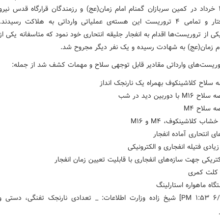
بامداد ۱۷ خرداد در کمین سربازان گمنام امام زمان(عج) و رزمندگان قرارگاه قدس نیر
سپاه گرفتار و تمامی ۴ تروریست این هسته‌ی عملیاتی وارداتی به هلاکت رسیدن
ی از تروریست‌ها اقدام به انفجار جلیقه انتحاری خود نمود که متاسفانه یکی از
ام زمان(عج) به شهادت رسیده و یک نفر دیگر مجروح شد.
روریست‌های وارداتی مقادیر قابل توجهی سلاح و مهمات کشف شد از جمله:
ه سلاح کلاشینکوف بهمراه یک نارنجک انداز
با دوربین دید در شب
 سلاح M۴
اب کلاشینکوف، M۴ و M۱۶
ای انتحاری آماده انفجار
زیادی فتیله انفجاری و الکترونیکی
کتریکی جهت سازه‌های انفجاری با قابلیت تعیین زمان انفجار
 کلت کمری
اه ماهواره استارلینگ
[۶/۸/۲۰۲۶ ۱:۵۳ PM] شیخ زاده وزارت اطلاعات: _ تعدادی نارنجک تفنگی، دستی