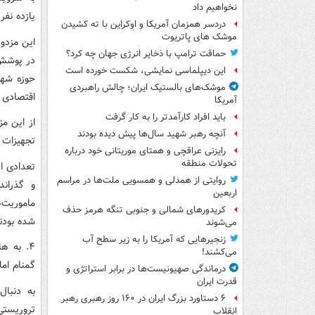
نخواهیم داد
یازده نفر
دردسر همزمان آمریکا و اوکراین با ته کشیدن
موشک های پاتریوت
این مزدو
حماقت ترامپ با ذخایر انرژی جهان چه کرد؟
در پوشش‌
این دیپلماسی نمایشی، شکست خورده است
حوزه شهر
موشک‌های بالستیک ایران؛ چالش راهبردی
اقتصادی ب
آمریکا
باید افراد کارآمدتر را به کار گرفت
از این م
آنچه رهبر شهید سال‌ها پیش دیده بودند
تجهیزات 
رایزنی عراقچی و همتای موریتانی خود درباره
تحولات منطقه
تعدادی ا
روایتی از همدلی و همسویی ملت‌ها در مراسم
و گذران
اربعین
ماموریت‌
کریدورهای شمالی و جنوبی تنگه هرمز حذف
شده بودن
می‌شوند
زنجیرهایی که آمریکا را به زیر سطح آب
می‌کشند!
گمنام اما
درماندگی صهیونیست‌ها در برابر استراتژی و
قدرت ایران
به دنبال
۶ دستاورد بزرگ ایران در ۱۶۰ روز رهبری رهبر
تروریستی
انقلاب