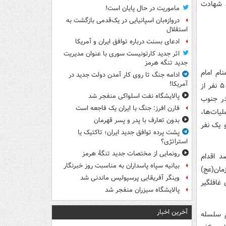
راوان، شهادت
ماموریت در حال پایان است!
دروازه‌بان اسپانیایی در یک‌قدمی بازگشت به
استقلال
ادعای بسنت درباره توافق ایران و آمریکا
اثر جدید کارتونیست سوری با عنوان مدیریت
جدید تنگه هرمز
ام امام
ادامه جنگ تا روی کار آمدن دولت جدید در
آمریکا!
زمان(عج) در اداره‌کل اطلاعات سیستان و بلوچستان و با بهره‌گیری ازگزارش‌های مردمی، ۵ نفر از
پالایشگاه نفت اسلواکی منفجر شد
در جنوب
فارن افرز: جنگ با ایران یک فاجعه است
 عملیات‌ها،
بدون تعارف با پدر و پسر قهرمان
و یک نفر
پشت پرده توافق جدید ایران؛ تاکتیک یا
استراتژی؟
رونمایی از مختصات جدید تنگۀ هرمز
د اقدام
بیانیه سپاه پاسداران به مناسبت روز خبرنگار
زمان(عج)
وینگر آفریقایی پرسپولیس ماندنی شد
غافلگیر
پالایشگاه سیزران منفجر شد
آخرین اخبار
م سلسله