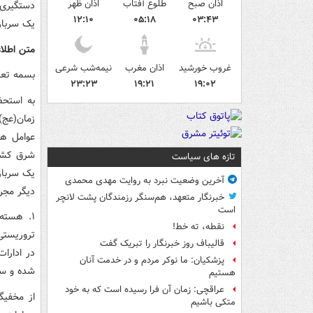
اذان صبح
طلوع آفتاب
اذان ظهر
۱۲:۱۰
۰۵:۱۸
۰۳:۴۳
یک سرباز 
متن اطلا
غروب خورشید
اذان مغرب
نیمه‌شب شرعی
بسمه تعا
۲۳:۲۳
۱۹:۲۱
۱۹:۰۲
به‌ استح
عوامل هس
تازه های سیاست
یک سرباز 
آخرین وضعیت نبرد به روایت مهدی محمدی
دیگر مجر
خبرنگار متعهد، هم‌سنگر رزمندگان پشت لانچر
است
۱. هسته
نقطه، ته خط!
تروریستی 
قالیباف روز خبرنگار را تبریک گفت
در ادارا
پزشکیان: ما نوکر مردم و در خدمت آنان
شده و سه
هستیم
عراقچی: زمان آن فرا رسیده است که به خود
از مخفیگ
متکی باشیم