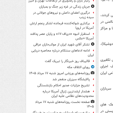
رگبار باران و رعدوبرق در ارتفاعات تهران و البرز
جریان زندگی در غزه زیر جنگ و بمباران
درگیری اعضای داعش و نیروهای جولانی در
 کردند،
سیده زینب
امنی در
برکناری شوکه‌کننده فرمانده لشکر پنجم ارتش
و مراکز
آمریکا در اروپا
استقرار انبوه «دی‌اف‑۱۷» و پایان عصر پدافند
آمریکا +عکس
وشیکا)،
تشکر آقای شهید ایران از موکب‌داران عراقی
ادامه ادعاهای سنتکام درباره محاصره دریایی
ایران
 تکفیری
قالیباف روز خبرنگار را تبریک گفت
 اجرای
رویای ائتلاف مکه
ی ایران
روزنامه‌های ورزشی امروز ‌شنبه ۱۷ مرداد ۱۴۰۵
پالایشگاه سیزران منفجر شد
تشریح جزئیات صدور احکام بازنشستگی
ن سربازان
هشدار ارشدترین ژنرال آمریکا درباره
محدودیت‌های نظامی علیه ایران
صفحه نخست روزنامه‌های شنبه ۱۷ مرداد
وهک های
۱۴۰۵
یستی در
بیانیه سپاه پاسداران به مناسبت روز خبرنگار