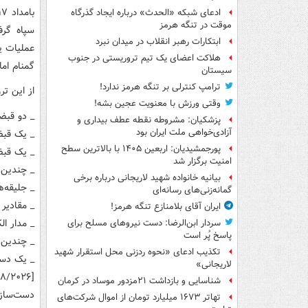
ادعای شبکه «الحدث» درباره ایجاد گذرگاه
موقت در تنگه هرمز
ابتکارات رهبر انقلاب در میدان نبرد
عملیات یک
هلاکت اعضای یک تیم تروریستی در جنوب
گمنام ام
سیستان
ترامپ کنترلی بر تنگه هرمز ندارد!
از این ت
وقتی ورزش با معنویت عجین بشه!
_ دو قبض
پزشکیان: مشروطه نقطه عطف بیداری و
آزادی‌خواهی ملت ایران بود
_ یک قبضه سلاح M۱۶ 
پورجمشیدیان: اربعین ۱۴۰۵ با بالاترین سطح
_ یک قبضه
امنیت برگزار شد
_ چندین خش
بیانیه خانواده شهید لاریجانی درباره برخی
_ جلیقه‌ه
گمانه‌زنی‌های رسانه‌ای
_ مقادیر 
ایران آقای بلامنازع تنگه هرمز!
_ مدار ال
سردار ابن‌الرضا: دست نیروهای مسلح برای
پاسخ پُر است
_ چندین
تکذیب ادعای «نحوه ردزنی محل استقرار شهید
_ یک دستگ
لاریجانی»
شناسایی و بازداشت ۲۱مزدور موساد در کرمان
دست‌ساز
تهاتر ۱۶۷۳ میلیارد تومان از اموال شرکت‌های