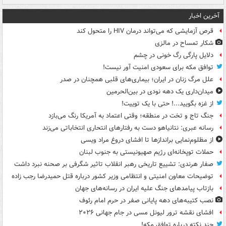
آخرین اخبار
قرص آزمایشی که می‌تواند درمان HIV را متحول کند
شکار تمساح در مالزی
دلایل پارگی رگ خونی در چشم
توافق مکه برای سعودی امنیت آور نیست!
علل مرگ زنان در ایران؛ بیماری‌های قلبی همچنان در صدر
میدان‌داری یک دهه نودی در بین‌الحرمین
از غزه بگویید...! حتی با یک توییت!
جنگ تاج و تخت در منطقه؛ وقتی اعتماد به آمریکا رنگ می‌بازد
رسانه عبری: نتانیاهو دست به رفتارهای انتحاری انتخاباتی می‌زند
از مظلوم‌نمایی براندازها تا افشای دروغ مراد ویسی
حملات توپخانه‌ای رژیم صهیونیستی به جنوب لبنان
صفار هرندی: تشییع تاریخی رهبر انقلاب تاثیر شگرفی بر صحنه نبرد داشت
توضیحات معاون امنیتی و انتظامی وزیر کشور درباره قتل حمیدرضا رجب زاده
بازتاب پیامدهای جنگ علیه ایران در رسانه‌های جهان
نصب کتیبه‌های دهه پایانی صفر در حرم امام رئوف
افشای نقشه ترور لیونل مسی در جام جهانی ۲۰۲۶
چند نکته درباره توافق مکه!