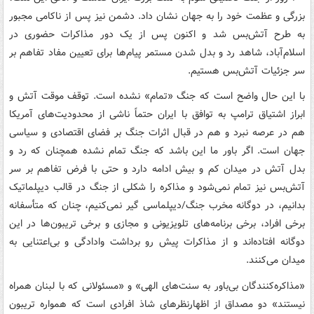
بزرگی و عظمت خود را به جهان نشان داد. دشمن نیز پس از ناکامی مجبور
به طرح آتش‌بس شد و اکنون پس از یک دور مذاکرات حضوری در
اسلام‌آباد، شاهد رد و بدل شدن مستمر پیام‌ها برای تعیین مفاد تفاهم بر
سر جزئیات آتش‌بس هستیم.
با این حال واضح است که جنگ «تمام» نشده است. توقف موقت آتش و
ابراز اشتیاق ترامپ به توافق با ایران حتماً ناشی از محدودیت‌های آمریکا
هم در عرصه نبرد و هم در قبال اثرات جنگ بر فضای اقتصادی و سیاسی
جهان است. اگر باور ما این باشد که جنگ تمام نشده همچنان که رد و
بدل آتش در میدان کم و بیش ادامه دارد و حتی با فرض تفاهم بر سر
آتش‌بس نیز تمام نمی‌شود و مذاکره را شکلی از جنگ در قالب دیپلماتیک
بدانیم، در دوگانه مخرب جنگ/دیپلماسی گیر نمی‌کنیم، چنان که متأسفانه
برخی افراد، برخی برنامه‌های تلویزیونی و مجازی و برخی تریبون‌ها در این
دوگانه افتاده‌اند و از مذاکرات پیش رو برداشت وادادگی و بی‌اعتنایی به
میدان می‌کنند.
«مذاکره‌کنندگان بی‌باور به سنت‌های الهی» و «مسئولانی که با لبنان همراه
نیستند» دو مصداق از اظهارنظرهای شاذ افرادی است که همواره تریبون