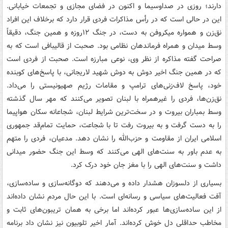
دارند؛ روزی در صداوسیما و اکنون در فضای مجازی و تجمعات خیابانی.
این در حالی است که در رأس مذاکرات فردی قرار دارد که برخلاف این افراد
نق‌زن و همواره میکروفن به دست، در جنگ ۱۲روزه و همین جنگ، دقیقاً
وسط میدان و همراه فرماندهان نظامی بود. صحبت از قالیبافی است که به
صراحت گفته مذاکره از نظر وی، نوعی مبارزه است. صحبت از فردی است
که در همین جنگ اخیر دوش به دوش شهید لاریجانی، با پاسخ‌های کوبنده
خود، پاسخ لاف‌زنی‌های ترامپ و مقامات رژیم صهیونیستی را می‌داد.
نق‌زن‌ها، فردی را غیرهمراه با لبنان تصویر می‌کنند که مهر سال گذشته
وسط بمباران بیروت و در سخت‌ترین شرایط لبنان، شجاعانه سکان هواپیما
را به دست گرفت و به بیروت رفت تا با شجاعت، حمایت تمام‌قد جمهوری
اسلامی ایران از مقاومت و حزب‌الله را نشان دهد. مدعیان، فردی را متهم
به عدم باور به سنت‌های الهی می‌کنند که وسط این جنگ حضور میدانی
داشت و سنت‌های الهی را با مغز جان خود درک کرد.
بسیاری از دلسوزان هشدار داده و می‌دهند که دوگانه‌سازی و ساده‌سازی،
آفت فعالیت‌های سیاسی و رسانه‌ای است. با این حال مردم نشان داده‌اند
از این ساده‌سازی‌ها عبور کرده‌اند اما برخی به همان تریبون‌های ثابت و
مخاطب حداقلی دل خوش کرده‌اند. آمار اخیر تلوبیون نیز نشان داد برنامه