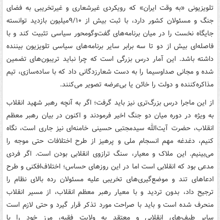
تلویزیونی «به وقت ایران» که رویکردی غیرشعاری و غیرتخریبی به فضای
جنگ و مسئولان کشور دارد، با ثبت بیش از ۹/۱۰میلیون بازدید توانسته
جایگاه نخست را در میان برنامه‌های گفت‌وگومحور سیاسی تثبیت کند و با
فاصله‌ای بیش از دو تا سه برابر سایر برنامه‌های سیاسی تلویزیون بیننده
داشته باشد. این آمار درس بزرگی است که چرا نباید تریبون‌های تضمین
شده و مجانی صداوسیما را به دست شعارزدگانی داد که با ساده‌سازی، تیم
مذاکره‌کننده و دولت را خائن یا بی‌عرضه تصویر می‌کنند.
از این ماجرا درس بزرگ‌تری نیز باید گرفت؛ اگر به آنچه رهبر شهید انقلاب
به ویژه در دوره میان دو جنگ اخیر فرمودند و اکنون در بیان رهبر معظم
انقلاب، حضرت آیت‌الله سیدمجتبی حسینی خامنه‌ای نیز جاری است، نگاه
کنیم، دغدغه مهم انسجام ملی و پرهیز از طرح اختلافات حتی موجه را
می‌بینیم. این ملاک و معیار، سنگ ترازوی انقلابی بودن است. اگر فردی
مدعی بود که انقلابی است اما در این روزهای حساس؛ اختلاف‌افکنی و طرح
ادعاهای تند و موضع‌گیری‌های تخریبی علیه مسئولان رده بالای نظام را
ترجیح داد، بدون تردید و با معیار رهبر معظم انقلاب، از مسیر انقلاب
منحرف شده است و باید با صراحت مورد تذکر قرار گیرد و حتی لازم است
سایر طیف‌های انقلابی و معتقد به ولایت فقیه، مرز خود را با