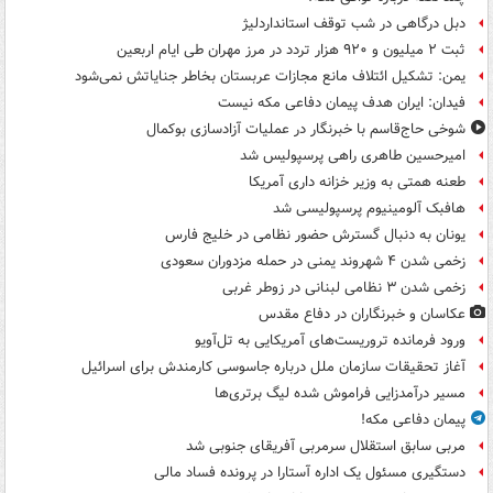
دبل درگاهی در شب توقف استانداردلیژ
ثبت ۲ میلیون و ۹۲۰ هزار تردد در مرز مهران طی ایام اربعین
یمن: تشکیل ائتلاف مانع مجازات عربستان بخاطر جنایاتش نمی‌شود
فیدان: ایران هدف پیمان دفاعی مکه نیست
شوخی حاج‌قاسم با خبرنگار در عملیات آزادسازی بوکمال
امیرحسین طاهری راهی پرسپولیس شد
طعنه همتی به وزیر خزانه داری آمریکا
هافبک آلومینیوم پرسپولیسی شد
یونان به دنبال گسترش حضور نظامی در خلیج فارس
زخمی شدن ۴ شهروند یمنی در حمله مزدوران سعودی
زخمی شدن ۳ نظامی لبنانی در زوطر غربی
عکاسان و خبرنگاران در دفاع مقدس
ورود فرمانده تروریست‌های آمریکایی به تل‌آویو
آغاز تحقیقات سازمان ملل درباره جاسوسی کارمندش برای اسرائیل
مسیر درآمدزایی فراموش شده لیگ برتری‌ها
پیمان دفاعی مکه!
مربی سابق استقلال سرمربی آفریقای جنوبی شد
دستگیری مسئول یک اداره آستارا در پرونده فساد مالی