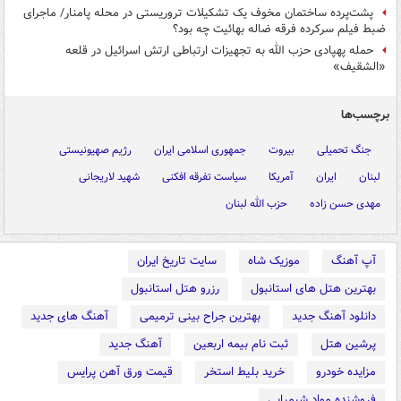
پشت‌پرده ساختمان مخوف یک تشکیلات تروریستی در محله پامنار/ ماجرای
ضبط فیلم سرکرده فرقه ضاله بهائیت چه بود؟
حمله پهپادی حزب الله به تجهیزات ارتباطی ارتش اسرائیل در قلعه
«الشقیف»
برچسب‌ها
جنگ تحمیلی
بیروت
جمهوری اسلامی ایران
رژیم صهیونیستی
لبنان
ایران
آمریکا
سیاست تفرقه افکنی
شهید لاریجانی
مهدی حسن زاده
حزب الله لبنان
آپ آهنگ
موزیک شاه
سایت تاریخ ایران
بهترین هتل های استانبول
رزرو هتل استانبول
دانلود آهنگ جدید
بهترین جراح بینی ترمیمی
آهنگ های جدید
پرشین هتل
ثبت نام بیمه اربعین
آهنگ جدید
مزایده خودرو
خرید بلیط استخر
قیمت ورق آهن پرایس
فروشنده مواد شیمیایی