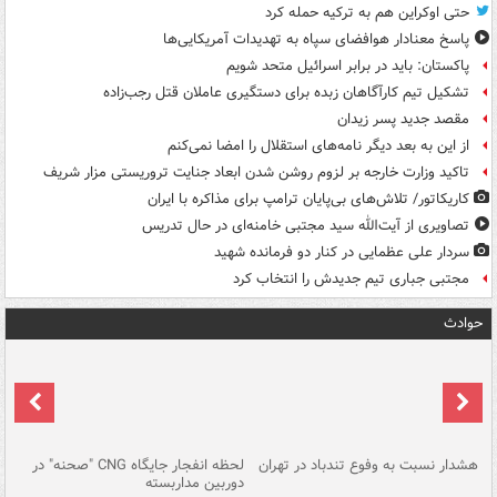
حتی اوکراین هم به ترکیه حمله کرد
پاسخ معنادار هوافضای سپاه به تهدیدات آمریکایی‌ها
پاکستان: باید در برابر اسرائیل متحد شویم
تشکیل تیم کارآگاهان زبده برای دستگیری عاملان قتل رجب‌زاده
مقصد جدید پسر زیدان
از این به بعد دیگر نامه‌های استقلال را امضا نمی‌کنم
تاکید وزارت خارجه بر لزوم روشن شدن ابعاد جنایت تروریستی مزار شریف
کاریکاتور/ تلاش‌های بی‌پایان ترامپ برای مذاکره با ایران
تصاویری از آیت‌الله سید مجتبی خامنه‌ای در حال تدریس
سردار علی عظمایی در کنار دو فرمانده شهید
مجتبی جباری تیم جدیدش را انتخاب کرد
حوادث
ای
هشدار نسبت به وفوع تندباد در تهران
لحظه انفجار جایگاه CNG "صحنه" در
دس
دوربین مداربسته
ات