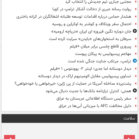
مجتبی جباری تیم جدیدش را انتخاب کرد
روایت رسانه عبری از دخالت آشکار ترامپ در کوبا
هشدار حماس درباره اقدامات توسعه طلبانه اشغالگران در کرانه باختری
احتمال سفر ویتکاف و کوشنر به اوکراین و روسیه
جان دوباره نگین فیروزه ای ایران «دریاچه ارومیه»
سرطان به استخوان‌های «بایدن» سرایت کرده است
پیروزی قاطع چلسی برابر میلان +فیلم
مهاجم پرسپولیس به پیکان پیوست
ترامپ، مرتکب جنایت جنگی شده است
دیدار دوستانه اما جدی؛ اینتر ۲- یوونتوس ۱ +فیلم
تساوی پرسپولیس مقابل الومینیوم اراک در دیدار دوستانه
پشت‌پرده مداخله آمریکا در حمایت از یِن ژاپن؛ خیرخواهی یا خودخواهی؟
همتی: کنترل ترازنامه بانک‌ها با جدیت دنبال می‌شود
سفر رئیس دستگاه اطلاعاتی عربستان به عراق
دلیل مخالفت AFC با میزبانی آبی‌ها در عراق
سلامت