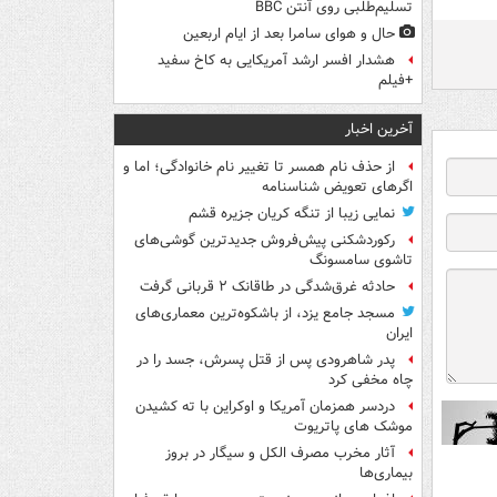
تسلیم‌طلبی روی آنتن BBC
حال و هوای سامرا بعد از ایام اربعین
هشدار افسر ارشد آمریکایی به کاخ سفید
+فیلم
آخرین اخبار
از حذف نام همسر تا تغییر نام خانوادگی؛ اما و
اگرهای تعویض شناسنامه
نمایی زیبا از تنگه کریان جزیره قشم
رکوردشکنی پیش‌فروش جدیدترین گوشی‌های
تاشوی سامسونگ
حادثه غرق‌شدگی در طاقانک ۲ قربانی گرفت
مسجد جامع یزد، از باشکوه‌ترین معماری‌های
ایران
پدر شاهرودی پس از قتل پسرش، جسد را در
چاه مخفی کرد
دردسر همزمان آمریکا و اوکراین با ته کشیدن
موشک های پاتریوت
آثار مخرب مصرف الکل و سیگار در بروز
بیماری‌ها