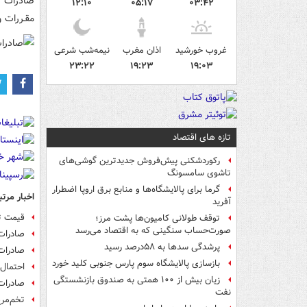
۱۲:۱۰
۰۵:۱۷
۰۳:۴۲
مقـررات و
غروب خورشید
اذان مغرب
نیمه‌شب شرعی
۲۳:۲۲
۱۹:۲۳
۱۹:۰۳
تازه های اقتصاد
رکوردشکنی پیش‌فروش جدیدترین گوشی‌های
تاشوی سامسونگ
گرما برای پالایشگاه‌ها و منابع برق اروپا اضطرار
اخبار مرتب
آفرید
قیمت ت
توقف طولانی کامیون‌ها پشت مرز؛
صورت‌حساب سنگینی که به اقتصاد می‌رسد
صادرات ۳ محصول کشاورزی آز
پرشدگی سدها به ۵۸درصد رسید
صادرات
بازسازی پالایشگاه سوم پارس جنوبی کلید خورد
احتمال 
زیان بیش از ۱۰۰ همتی به صندوق‌ بازنشستگی
صادرات
نفت
تخم‌مرغ