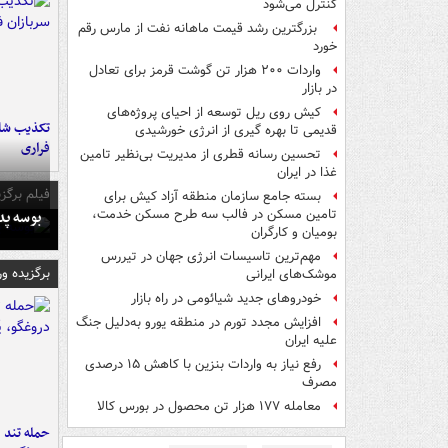
کنترل می‌شود
بزرگترین رشد قیمت ماهانه نفت از مارس رقم
خورد
واردات ۲۰۰ هزار تن گوشت قرمز برای تعادل
در بازار
کیش روی ریل توسعه از احیای پروژه‌های
تکذیب شای
قدیمی تا بهره گیری از انرژی خورشیدی
فراری
تحسین رسانه قطری از مدیریت بی‌نظیر تامین
غذا در ایران
فیلم برگزی
بسته جامع سازمان منطقه آزاد کیش برای
بوسه‌ پ
تامین مسکن در فالب سه طرح مسکن خدمت،
بومیان و کارگران
مهم‌ترین تاسیسات انرژی جهان در تیررس
برگزیده و
موشک‌های ایرانی
خودروهای جدید شیائومی در راه بازار
افزایش مجدد تورم در منطقه یورو به‌دلیل جنگ
علیه ایران
رفع نیاز به واردات بنزین با کاهش ۱۵ درصدی
مصرف
معامله ۱۷۷ هزار تن محصول در بورس کالا
حمله تند ف