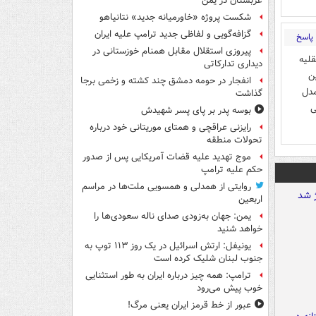
عربستان در یمن
شکست پروژه «خاورمیانه جدید» نتانیاهو
گزافه‌گویی و لفاظی جدید ترامپ علیه ایران
پاسخ
پیروزی استقلال مقابل همنام خوزستانی در
قلیه
دیداری تدارکاتی
ای بین
انفجار در حومه دمشق چند کشته و زخمی برجا
نوع و مدل
گذاشت
ی
بوسه‌ پدر بر پای پسر شهیدش
رایزنی عراقچی و همتای موریتانی خود درباره
تحولات منطقه
موج تهدید علیه قضات آمریکایی پس از صدور
حکم علیه ترامپ
روایتی از همدلی و همسویی ملت‌ها در مراسم
اربعین
یمن: جهان به‌زودی صدای ناله سعودی‌ها را
خواهد شنید
یونیفل: ارتش اسرائیل در یک روز ۱۱۳ توپ به
جنوب لبنان شلیک کرده است
ترامپ: همه چیز درباره ایران به طور استثنایی
خوب پیش می‌رود
عبور از خط قرمز ایران یعنی مرگ!