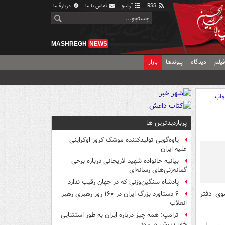
RSS
آرشیو
تماس با ما
دربارهٔ ما
MASHREGH
NEWS
یلم
دیدگاه
پیوندها
بازار
اپ
پربازدیدترین ها
یاوه‌گویی تولیدکننده موشک کروز اوکراینی
علیه ایران
بیانیه خانواده شهید لاریجانی درباره برخی
گمانه‌زنی‌های رسانه‌ای
پادشاه سنگین‌وزنی که در جهان رقیب ندارد
وی دفتر
۶ دستاورد بزرگ ایران در ۱۶۰ روز رهبری رهبر
انقلاب
ترامپ: همه چیز درباره ایران به طور استثنایی
خوب پیش می‌رود