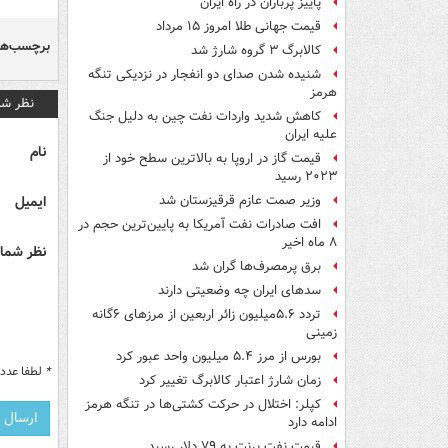
پاییز پرباران در راه ایران
قیمت جهانی طلا امروز ۱۵ مرداد
برچسب‌ها
کالابرگ ۳ گروه شارژ شد
شنیده شدن صدای دو انفجار در نزدیکی تنگه
هرمز
نظر شم
کاهش شدید واردات نفت چین به دلیل جنگ
علیه ایران
نام
قیمت گاز در اروپا به بالاترین سطح خود از
۲۰۲۳ رسید
ایمیل
وزیر صمت عازم قرقیزستان شد
افت صادرات نفت آمریکا به پایین‌ترین حجم در
۸ ماه اخیر
نظر شما 
برق پرمصرف‌ها گران شد
سدهای ایران چه وضعیتی دارند
تردد ۵.۶میلیون زائر اربعین از مرزهای ۶گانه
زمینی
بورس از مرز ۵.۴ میلیون واحد عبور کرد
*
لطفا عدد م
زمان شارژ اعتبار کالابرگ تغییر کرد
کپلر: اختلال در حرکت کشتی‌ها در تنگه هرمز
ادامه دارد
قیمت نفت برنت به ۷۹ دلار رسید