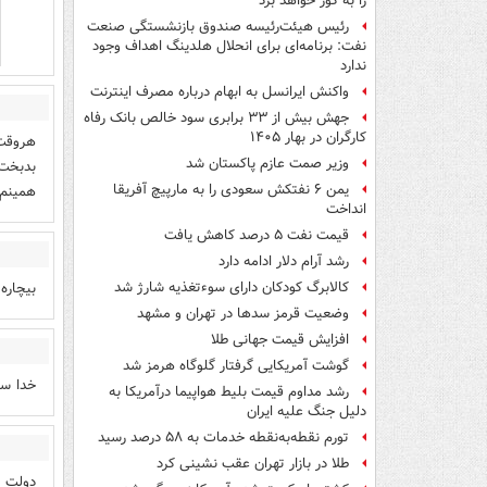
را به گور خواهد برد
رئیس هیئت‌رئیسه صندوق بازنشستگی صنعت
نفت: برنامه‌ای برای انحلال هلدینگ اهداف وجود
ندارد
واکنش ایرانسل به ابهام درباره مصرف اینترنت
جهش بیش از ۳۳ برابری سود خالص بانک رفاه
کارگران در بهار ۱۴۰۵
هروقت 
وزیر صمت عازم پاکستان شد
بدبخت 
یمن ۶ نفتکش سعودی را به مارپیچ آفریقا
همینم 
انداخت
قیمت نفت ۵ درصد کاهش یافت
رشد آرام دلار ادامه دارد
بیچاره
کالابرگ کودکان دارای سوءتغذیه شارژ شد
وضعیت قرمز سدها در تهران و مشهد
افزایش قیمت جهانی طلا
گوشت آمریکایی گرفتار گلوگاه هرمز شد
خدا سف
رشد مداوم قیمت بلیط هواپیما درآمریکا به
دلیل جنگ علیه ایران
تورم نقطه‌به‌نقطه خدمات به ۵۸ درصد رسید
طلا در بازار تهران عقب نشینی کرد
دولت عز