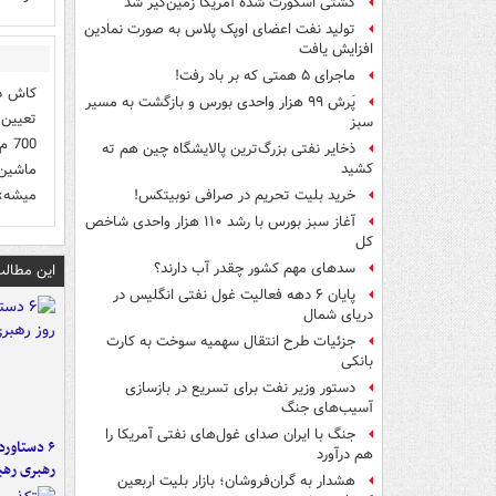
کشتی اسکورت شده آمریکا زمین‌گیر شد
تولید نفت اعضای اوپک پلاس به صورت نمادین
افزایش یافت
ماجرای ۵ همتی که بر باد رفت!
کاش دو
پَرش ۹۹ هزار واحدی بورس و بازگشت به مسیر
سبز
ذخایر نفتی بزرگ‌ترین پالایشگاه چین هم ته
کشید
میشه»
خرید بلیت تحریم در صرافی نوبیتکس!
آغاز سبز بورس با رشد ۱۱۰ هزار واحدی شاخص
کل
سدهای مهم کشور چقدر آب دارند؟
این مطالب
پایان ۶ دهه فعالیت غول نفتی انگلیس در
دریای شمال
جزئیات طرح انتقال سهمیه سوخت به کارت
بانکی
دستور وزیر نفت برای تسریع در بازسازی
آسیب‌های جنگ
جنگ با ایران صدای غول‌های نفتی آمریکا را
هم درآورد
رهبری رهب
هشدار به گران‌فروشان؛ بازار بلیت اربعین