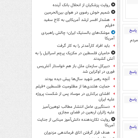
روایت پزشکیان از انحلال بانک آینده
شمیم خوش رضوی در هوای بین‌الحرمین
هشدار افسر ارشد آمریکایی به کاخ سفید
+فیلم
پاسخ
موشک‌های بالستیک ایران؛ چالش راهبردی
آمریکا
مردم
باید افراد کارآمدتر را به کار گرفت
حامیان فلسطین در مکزیک پرچم اسرائیل را به
آتش کشیدند
دبیرکل سازمان ملل باز هم خواستار آتش‌بس
فوری در اوکراین شد
پاسخ
آنچه رهبر شهید سال‌ها پیش دیده بودند
حمایت هلندی‌ها از مظلومیت فلسطین +فیلم
افشای برکناری در موساد پس از شکست پروژه
پاسخ
علیه ایران
دستگیری عامل انتشار مطالب توهین‌آمیز
علیه زائران اربعین در فضای مجازی
روایت تکان‌دهنده دانش‌آموز مینابی از جنایت
آمریکا
پاسخ
هدف قرار گرفتن اتاق‌ فرماندهی مزدوران