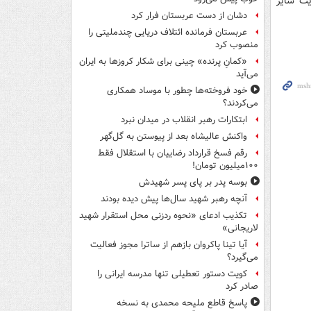
 و با رعایت سایر
دشان از دست عربستان فرار کرد
عربستان فرمانده ائتلاف دریایی چندملیتی را
منصوب کرد
«کمانِ پرنده» چینی برای شکار کروزها به ایران
می‌آید
خود فروخته‌ها چطور با موساد همکاری
می‌کردند؟
ابتکارات رهبر انقلاب در میدان نبرد
واکنش عالیشاه بعد از پیوستن به گل‌گهر
رقم فسخ قرارداد رضاییان با استقلال فقط
۱۰۰میلیون تومان!
بوسه‌ پدر بر پای پسر شهیدش
آنچه رهبر شهید سال‌ها پیش دیده بودند
تکذیب ادعای «نحوه ردزنی محل استقرار شهید
لاریجانی»
آیا تینا پاکروان بازهم از ساترا مجوز فعالیت
می‌گیرد؟
کویت دستور تعطیلی تنها مدرسه ایرانی را
صادر کرد
پاسخ قاطع ملیحه محمدی به نسخه