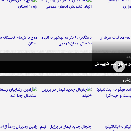
عه معافیت سربازان
دستگیری ۶ نفر در بهشهر به اتهام
تشویش اذهان عمومی
استان
ده
در بر پای پسر شهیدش
رزشی
یگو به اینفانتینو:
جنجال جدید نیمار در برزیل +فیلم
رامین رضاییان رسماً از اس