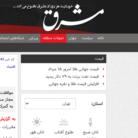
خانه
سیاست
جهان
تحولات منطقه
ورزش
شبکه‌های اجتماع
قیمت
کد خبر
843
اقتصاد
قیمت جهانی طلا امروز ۱۵ مرداد
قیمت نفت برنت به ۷۹ دلار رسید
افزایش قیمت طلا و نقره جهانی
موافقت
مجاز مش
استان:
به گمرک
به گزار
مقـررات 
اذان صبح
طلوع آفتاب
اذان ظهر