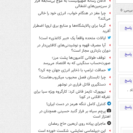
اذعان رسانه صهیونیست به موج بی‌سابقه فرار
از سرزمین‌های اشغالی
بررسی: 0
چرا مغز در هنگام خواب، انرژی خود را خالی
می‌کند؟
گرما برای پالایشگاه‌ها و منابع برق اروپا اضطرار
پاسخ
آفرید
ایالات متحده واقعاً یک «ببر کاغذی» است!
آیا مصرف قهوه و نوشیدنی‌های کافئین‌دار در
دوران بارداری مجاز است؟
پاسخ
توقف طولانی کامیون‌ها پشت مرز؛
صورت‌حساب سنگینی که به اقتصاد می‌رسد
حماقت ترامپ با ذخایر انرژی جهان چه کرد؟
چرا تابستان فصل محبوب میکروب‌هاست؟
پاسخ
دستگیری قاتل فراری در نوشهر
د .
نیویورک تایمز فاش کرد: کارگروه ویژه سیا برای
تفرقه افکنی در کوبا
کنترل کامل تنگه هرمز در دست ایران!
پاسخ
پرچم سیاه بر فراز گنبد حسینی همچنان در
اهتزاز است
ماجرای پیاده روی اربعین حاج رمضان
این دیپلماسی نمایشی، شکست خورده است