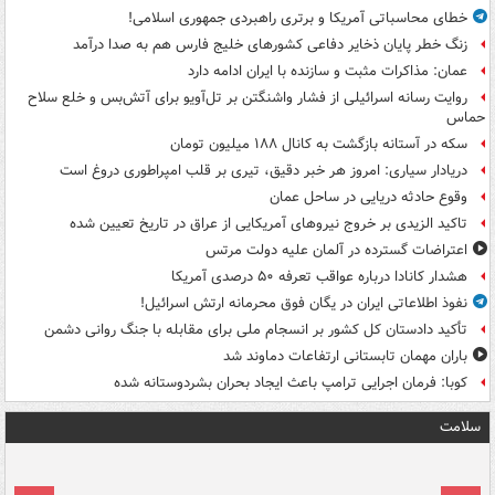
خطای محاسباتی آمریکا و برتری راهبردی جمهوری اسلامی!
زنگ خطر پایان ذخایر دفاعی کشورهای خلیج فارس هم به صدا درآمد
عمان: مذاکرات مثبت و سازنده با ایران ادامه دارد
روایت رسانه اسرائیلی از فشار واشنگتن بر تل‌آویو برای آتش‌بس و خلع سلاح
حماس
سکه در آستانه بازگشت به کانال ۱۸۸ میلیون تومان
دریادار سیاری: امروز هر خبر دقیق، تیری بر قلب امپراطوری دروغ است
وقوع حادثه دریایی در ساحل عمان
تاکید الزیدی بر خروج نیروهای آمریکایی از عراق در تاریخ تعیین شده
اعتراضات گسترده در آلمان علیه دولت مرتس
هشدار کانادا درباره عواقب تعرفه ۵۰ درصدی آمریکا
نفوذ اطلاعاتی ایران در یگان فوق محرمانه ارتش اسرائیل!
تأکید دادستان کل کشور بر انسجام ملی برای مقابله با جنگ روانی دشمن
باران مهمان تابستانی ارتفاعات دماوند شد
کوبا: فرمان اجرایی ترامپ باعث ایجاد بحران بشردوستانه شده
سلامت