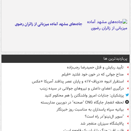
جاده‌های مشهد آماده میزبانی از زائران رضوی
پربازدیدترین ها
تأیید ربایش و قتل حمیدرضا رجب‌زاده
مداح جوانی که در خون خود غلتید +فیلم
استقرار انبوه «دی‌اف‑۱۷» و پایان عصر پدافند آمریکا +عکس
درگیری اعضای داعش و نیروهای جولانی در سیده زینب
پزشکیان: جنایات امروز واشنگتن را هم محکوم کنید
لحظه انفجار جایگاه CNG "صحنه" در دوربین مداربسته
بیانیه سپاه پاسداران به مناسبت روز خبرنگار
"سوپر ال‌نینو"در راه است؟
پالایشگاه سیزران منفجر شد
فارن افرز: جنگ با ایران یک فاجعه است