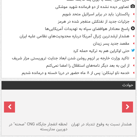
تصاویر دیده‌ نشده از دو فرمانده شهید موشکی
پاکستان: باید در برابر اسرائیل متحد شویم
جزئیات جدید از نفتکش منفجر شده در هرمز
پاسخ معنادار هوافضای سپاه به تهدیدات آمریکایی‌ها
هشدار ارشدترین ژنرال آمریکا درباره محدودیت‌های نظامی علیه ایران
مقصد جدید پسر زیدان
حتی اوکراین هم به ترکیه حمله کرد
تاکید وزارت خارجه بر لزوم روشن شدن ابعاد جنایت تروریستی مزار شریف
از این به بعد دیگر نامه‌های استقلال را امضا نمی‌کنم
خدمه ناو لینکلن: پس از ۸ ماه حضور در دریا خسته و درمانده‌ شدیم
حوادث
ای
هشدار نسبت به وفوع تندباد در تهران
لحظه انفجار جایگاه CNG "صحنه" در
دس
دوربین مداربسته
ات