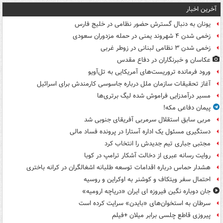
آخرین اخبار
یونان به دنبال گسترش حضور نظامی در خلیج فارس
زخمی شدن ۴ شهروند یمنی در حمله مزدوران سعودی
زخمی شدن ۳ نظامی لبنانی در زوطر غربی
عکاسان و خبرنگاران در دفاع مقدس
ورود فرمانده تروریست‌های آمریکایی به تل‌آویو
آغاز تحقیقات سازمان ملل درباره جاسوسی کارمندش برای اسرائیل
مسیر درآمدزایی فراموش شده لیگ برتری‌ها
پیمان دفاعی مکه!
مربی سابق استقلال سرمربی آفریقای جنوبی شد
دستگیری مسئول یک اداره آستارا در پرونده فساد مالی
مجتبی جباری تیم جدیدش را انتخاب کرد
روایت رسانه عبری از دخالت آشکار ترامپ در کوبا
هشدار حماس درباره اقدامات توسعه طلبانه اشغالگران در کرانه باختری
احتمال سفر ویتکاف و کوشنر به اوکراین و روسیه
جان دوباره نگین فیروزه ای ایران «دریاچه ارومیه»
سرطان به استخوان‌های «بایدن» سرایت کرده است
پیروزی قاطع چلسی برابر میلان +فیلم