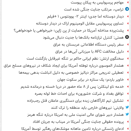
مهاجم پرسپولیس به پیکان پیوست
ترامپ، مرتکب جنایت جنگی شده است
دیدار دوستانه اما جدی؛ اینتر ۲- یوونتوس ۱ +فیلم
تساوی پرسپولیس مقابل الومینیوم اراک در دیدار دوستانه
پشت‌پرده مداخله آمریکا در حمایت از یِن ژاپن؛ خیرخواهی یا خودخواهی؟
همتی: کنترل ترازنامه بانک‌ها با جدیت دنبال می‌شود
سفر رئیس دستگاه اطلاعاتی عربستان به عراق
دلیل مخالفت AFC با میزبانی آبی‌ها در عراق
سخنگوی ارتش: نظم ایرانی حاکم بر تنگه غیرقابل بازگشت است
هشدار الموسوی درباره توطئه آمریکا برای ایجاد شکاف در نیروهای مسلح عراق
تعطیلی تدریجی مراکز دیالیز خصوصی به دلیل انباشت بدهی بیمه‌ها
خاویر باردم؛ یک ستاره در برابر سکوت جهان
خدمه ناو لینکلن: پس از ۸ ماه حضور در دریا خسته و درمانده‌ شدیم
توافق بغداد و شرکت «شورون» برای احداث خط لوله بصره
تشکیل تیم کارآگاهان زبده برای دستگیری عاملان قتل رجب‌زاده
ولایتی: نیروهای خارجی باید منطقه را ترک کنند
هشدار دبیر شورای عالی امنیت ملی به امریکا درباره تنگه هرمز
پرونده حقوقی جنایت جنگی آمریکا در میناب به جریان افتاد
ادعای زلنسکی درباره تامین ماهانه موشک‌های رهگیر توسط آمریکا