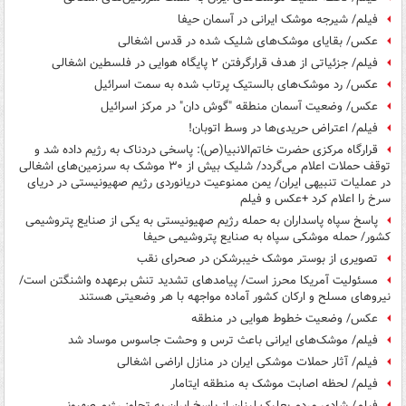
فیلم/ شیرجه موشک ایرانی در آسمان حیفا
عکس/ بقایای موشک‌های شلیک شده در قدس اشغالی
فیلم/ جزئیاتی از هدف قرارگرفتن ۲ پایگاه هوایی در فلسطین اشغالی
عکس/ رد موشک‌های بالستیک پرتاب شده به سمت اسرائیل
عکس/ وضعیت آسمان منطقه "گوش دان" در مرکز اسرائیل
فیلم/ اعتراض حریدی‌ها در وسط اتوبان!
قرارگاه مرکزی حضرت خاتم‌الانبیا(ص): پاسخی دردناک به رژیم داده شد و
توقف حملات اعلام می‌گردد/ شلیک بیش از ۳۰ موشک به سرزمین‌های اشغالی
در عملیات تنبیهی ایران/ یمن ممنوعیت دریانوردی رژیم صهیونیستی در دریای
سرخ را اعلام کرد +عکس و فیلم
پاسخ سپاه پاسداران به حمله رژیم صهیونیستی به یکی از صنایع پتروشیمی
کشور/ حمله موشکی سپاه به صنایع پتروشیمی حیفا
تصویری از بوستر موشک خیبرشکن در صحرای نقب
مسئولیت آمریکا محرز است/ پیامدهای تشدید تنش برعهده واشنگتن است/
نیروهای مسلح و ارکان کشور آماده مواجهه با هر وضعیتی هستند
عکس/ وضعیت خطوط هوایی در منطقه
فیلم/ موشک‌های ایرانی باعث ترس و وحشت جاسوس موساد شد
فیلم/ آثار حملات موشکی ایران در منازل اراضی اشغالی
فیلم/ لحظه اصابت موشک به منطقه ایتامار
فیلم/ شادی مردم بعلبک لبنان از پاسخ ایران به تجاوز رژیم‌ صهیونی