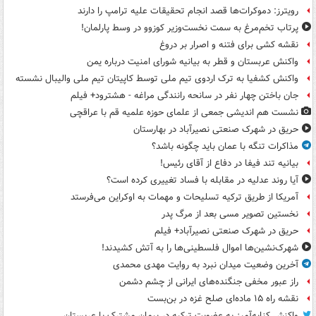
رویترز: دموکرات‌ها قصد انجام تحقیقات علیه ترامپ را دارند
پرتاب تخم‌مرغ به سمت نخست‌وزیر کوزوو در وسط پارلمان!
نقشه کشی برای فتنه و اصرار بر دروغ
واکنش عربستان و قطر به بیانیه شورای امنیت درباره یمن
واکنش کشفیا به ترک اردوی تیم ملی توسط کاپیتان تیم ملی والیبال نشسته
جان باختن چهار نفر در سانحه رانندگی مراغه - هشترود+ فیلم
نشست هم اندیشی جمعی از علمای حوزه علمیه قم با عراقچی
حریق در شهرک صنعتی نصیرآباد در بهارستان
مذاکرات تنگه با عمان باید چگونه باشد؟
بیانیه تند فیفا در دفاع از آقای رئیس!
آیا روند عدلیه در مقابله با فساد تغییری کرده است؟
آمریکا از طریق ترکیه تسلیحات و مهمات به اوکراین می‌فرستد
نخستین تصویر مسی بعد از مرگ پدر
حریق در شهرک صنعتی نصیرآباد+ فیلم
شهرک‌نشین‌ها اموال فلسطینی‌ها را به آتش کشیدند!
آخرین وضعیت میدان نبرد به روایت مهدی محمدی
راز عبور مخفی جنگنده‌های ایرانی از چشم دشمن
نقشه راه ۱۵ ماده‌ای صلح غزه در بن‌بست
واکنش کنایه‌آمیز به عضویت ترکیه در پیمان مشترک با عربستان