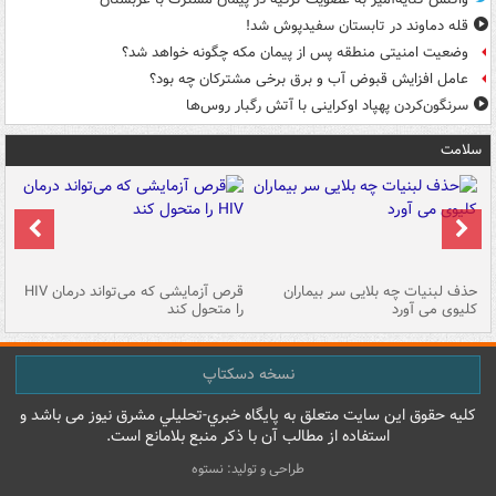
قله دماوند در تابستان سفیدپوش شد!
وضعیت امنیتی منطقه پس از پیمان مکه چگونه خواهد شد؟
عامل افزایش قبوض آب و برق برخی مشترکان چه بود؟
سرنگون‌کردن پهپاد اوکراینی با آتش رگبار روس‌ها
سلامت
حذف لبنیات چه بلایی سر بیماران
قرص آزمایشی که می‌تواند درمان HIV
عل
کلیوی می آورد
را متحول کند
قل
نسخه دسکتاپ
کليه حقوق اين سايت متعلق به پایگاه خبري-تحليلي مشرق نيوز می باشد و
استفاده از مطالب آن با ذکر منبع بلامانع است.
طراحی و تولید: نستوه