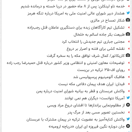
خدمه ناو لینکلن: پس از ۸ ماه حضور در دریا خسته و درمانده‌ شدیم
هشدار دبیر شورای عالی امنیت ملی به امریکا درباره تنگه هرمز
شکار تمساح در مالزی
تشکیل تیم کارآگاهان زبده برای دستگیری عاملان قتل رجب‌زاده
طبیعت بکر جاده اسالم به خلخال
مجتبی جباری تیم جدیدش را انتخاب کرد
نقشه کشی برای فتنه و اصرار بر دروغ
کاریکاتور/ کمال شرف توافق مکه را به سخره گرفت
توضیحات معاون امنیتی و انتظامی وزیر کشور درباره قتل حمیدرضا رجب زاده
رویای اف-۳۵ ترکیه در بن‌بست
هافبک آلومینیوم پرسپولیسی شد
فیدان: ایران هدف پیمان دفاعی مکه نیست
واکنش عربستان و قطر به بیانیه شورای امنیت درباره یمن
آمریکا نتوانست؛ دیگران هم نمی توانند
از مظلوم‌نمایی براندازها تا افشای دروغ مراد ویسی
نخستین تصویر مسی بعد از مرگ پدر
واکنش کنایه‌آمیز به عضویت ترکیه در پیمان مشترک با عربستان
جان دوباره نگین فیروزه ای ایران «دریاچه ارومیه»