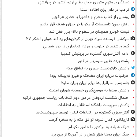
دستگیری متهم متواری مخل نظام ارزی کشور در پیرانشهر
ترامپ در دام ایران افتاده است!
رونمایی از کتاب محرم و عاشورا با حضور عراقچی
ارتش یمن: تاسیسات آرامکو را در جیزان هدف قرار دادیم
قیمت خودرو همچنان در سطوح بالا؛ بازار قفل شد
سرکشی فرمانده سپاه تهران از گردان‌های پدافند هوایی لشکر ۲۷
گرمای شدید در جنوب و مرکز؛ ناپایداری در نوار شمالی
ادامه آتش‌سوزی گسترده در بریتیش کلمبیا
پشت پرده تغییر سرمربی تراکتور
واکنش کارتونیست سوری به توافق مکه
فرضیات درباره ایران مضحک و غیرواقع‌بینانه بود!
جاسوسی اسرائیلی‌ها برای ایران پایان ندارد!
واکنش صنعا به موضع‌گیری خصمانه شورای امنیت
احتمال شکست اردوغان در دور دوم انتخابات ریاست جمهوری ترکیه
واکنش سرپرست باشگاه استقلال به انتقادات
آتش‌سوزی گسترده در ارتفاعات لبنان توسط صهیونیست‌ها
کاریکاتور/ کمال شرف توافق مکه را به سخره گرفت
شوک شبانه به تراکتور با حضور نکونام
جنگ ایران ده‌ها هزار شغل را در آمریکا از بین برد