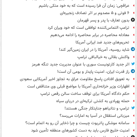
عراقچی: زمان آن فرا رسیده است که به خود متکی باشیم
۶ فوتی و ۵ مصدوم بر اثر تصادف زنجیره‌ای
بدون تعارف با پدر و پسر قهرمان
ترامپ التماس‌کننده توافقی است که خود ویران کرد
معادله محاصره در برابر محاصره را ادامه می‌دهیم
تحریم‌های جدید ضد ایرانی آمریکا
شاید روسیه، آمریکا را در ایران زمین‌گیر کند!
واکنش بقائی به خیالبافی ترامپ
اثر جدید کارتونیست سوری با عنوان مدیریت جدید تنگه هرمز
راز قدرت ایران، امنیت پایدار و بومی آن است!
به تعویق افتادن پاسخ مقاومت عراق به تجاوز اخیر آمریکایی سعودی
اظهارات وزیر خزانه‌داری آمریکا با مواضع قبلی وی متناقض است
حکم دادگاه آمریکا برای توقف ساخت سالن رقص ترامپ
حمله پهپادی به کشتی ترکیه‌ای در دریای سیاه
ترامپ و نتانیاهو جنایتکار جنگی هستند!
میزبانی استقلال در آسیا به امارات می‌رسد؟
سامانه موشکی پاتریوت چیست و چرا ذخایر آن رو به اتمام است؟
امنیت خلیج فارس باید به دست کشورهای منطقه تأمین شود