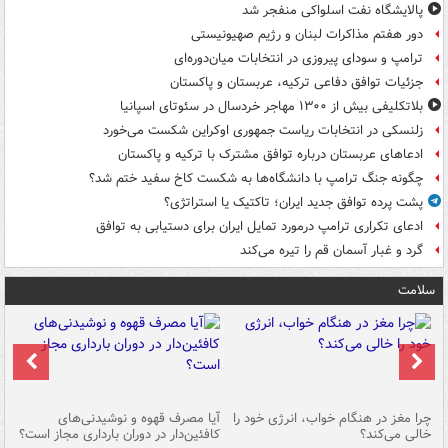
پالایشگاه نفت اسلواکی منفجر شد
دور هفتم مذاکرات لبنان و رژیم صهیونیستی
ترامپ و سودای پیروزی در انتخابات میان‌دوره‌ای
جزئیات توافق دفاعی ترکیه، عربستان و پاکستان
بلاتکلیفی بیش از ۱۳۰۰ مهاجر خردسال در سئوتای اسپانیا
زلنسکی در انتخابات ریاست جمهوری اوکراین شکست می‌خورد
ادعاهای عربستان درباره توافق مشترک با ترکیه و پاکستان
چگونه جنگ ترامپ با دانشگاه‌ها به شکست کاخ سفید ختم شد؟
پشت پرده توافق جدید ایران؛ تاکتیک یا استراتژی؟
ادعای تکراری ترامپ درمورد تمایل ایران برای دستیابی به توافق
گرد و غبار آسمان قم را تیره می‌کند
سلامت
ت
چرا مغز در هنگام خواب، انرژی خود را
آیا مصرف قهوه و نوشیدنی‌های
چر
خالی می‌کند؟
کافئین‌دار در دوران بارداری مجاز است؟
می