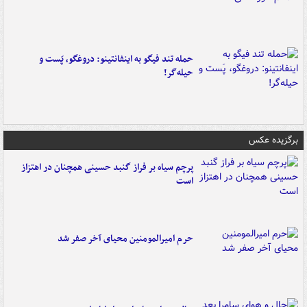
حمله تند فیگو به اینفانتینو: دروغگو، پَست‌ و
حیله‌گر!
برگزیده عکس
پرچم سیاه بر فراز گنبد حسینی همچنان در اهتزاز
است
حرم امیرالمومنین محیای آخر صفر شد