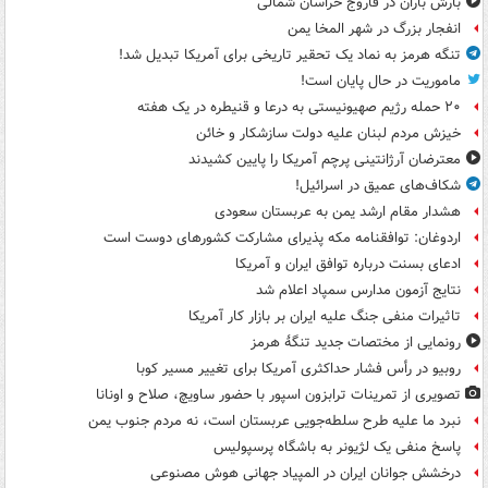
بارش باران در فاروج خراسان شمالی
انفجار بزرگ در شهر المخا یمن
تنگه هرمز به نماد یک تحقیر تاریخی برای آمریکا تبدیل شد!
ماموریت در حال پایان است!
۲۰ حمله رژیم صهیونیستی به درعا و قنیطره در یک هفته
خیزش مردم لبنان علیه دولت سازشکار و خائن
معترضان آرژانتینی پرچم آمریکا را پایین کشیدند
شکاف‌های عمیق در اسرائیل!
هشدار مقام ارشد یمن به عربستان سعودی
اردوغان: توافقنامه مکه پذیرای مشارکت کشورهای دوست است
ادعای بسنت درباره توافق ایران و آمریکا
نتایج آزمون مدارس سمپاد اعلام شد
تاثیرات منفی جنگ علیه ایران بر بازار کار آمریکا
رونمایی از مختصات جدید تنگۀ هرمز
روبیو در رأس فشار حداکثری آمریکا برای تغییر مسیر کوبا
تصویری از تمرینات ترابزون اسپور با حضور ساویچ، صلاح و اونانا
نبرد ما علیه طرح سلطه‌جویی عربستان است، نه مردم جنوب یمن
پاسخ منفی یک لژیونر به باشگاه پرسپولیس
درخشش جوانان ایران در المپیاد جهانی هوش مصنوعی