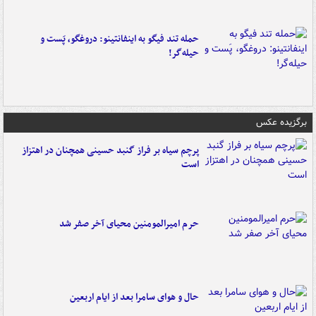
حمله تند فیگو به اینفانتینو: دروغگو، پَست‌ و
حیله‌گر!
برگزیده عکس
پرچم سیاه بر فراز گنبد حسینی همچنان در اهتزاز
است
حرم امیرالمومنین محیای آخر صفر شد
حال و هوای سامرا بعد از ایام اربعین