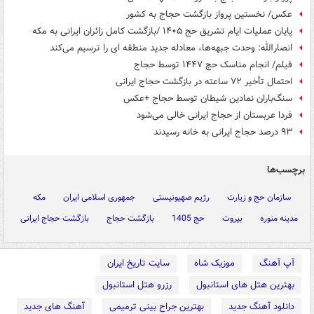
عکس/ نخستین پرواز بازگشت حجاج به کشور
پایان عملیات ایام تشریق حج ۱۴۰۵ /بازگشت کامل زائران ایرانی به مکه
انصارالله: وحدت جبهه‌ها، معادله جدید منطقه ای را ترسیم می‌کند
فیلم/ انجام مناسک حج ۱۴۴۷ توسط حجاج
احتمال تأخیر ۷۲ ساعته در بازگشت حجاج ایرانی
سنگ‌باران نمادین شیطان توسط حجاج +عکس
فردا عربستان از حجاج ایرانی خالی می‌شود
۹۳ درصد حجاج ایرانی به خانه رسیدند
برچسب‌ها
سازمان حج و زیارت
رژیم صهیونیستی
جمهوری اسلامی ایران
مکه
مدینه منوره
بیروت
حج 1405
بازگشت حجاج
بازگشت حجاج ایرانی
آپ آهنگ
موزیک شاه
سایت تاریخ ایران
بهترین هتل های استانبول
رزرو هتل استانبول
دانلود آهنگ جدید
بهترین جراح بینی ترمیمی
آهنگ های جدید