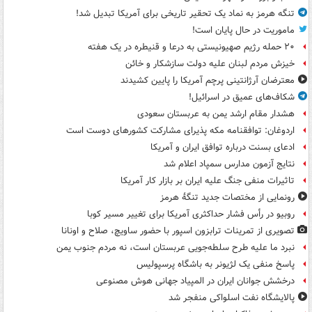
تنگه هرمز به نماد یک تحقیر تاریخی برای آمریکا تبدیل شد!
ماموریت در حال پایان است!
۲۰ حمله رژیم صهیونیستی به درعا و قنیطره در یک هفته
خیزش مردم لبنان علیه دولت سازشکار و خائن
معترضان آرژانتینی پرچم آمریکا را پایین کشیدند
شکاف‌های عمیق در اسرائیل!
هشدار مقام ارشد یمن به عربستان سعودی
اردوغان: توافقنامه مکه پذیرای مشارکت کشورهای دوست است
ادعای بسنت درباره توافق ایران و آمریکا
نتایج آزمون مدارس سمپاد اعلام شد
تاثیرات منفی جنگ علیه ایران بر بازار کار آمریکا
رونمایی از مختصات جدید تنگۀ هرمز
روبیو در رأس فشار حداکثری آمریکا برای تغییر مسیر کوبا
تصویری از تمرینات ترابزون اسپور با حضور ساویچ، صلاح و اونانا
نبرد ما علیه طرح سلطه‌جویی عربستان است، نه مردم جنوب یمن
پاسخ منفی یک لژیونر به باشگاه پرسپولیس
درخشش جوانان ایران در المپیاد جهانی هوش مصنوعی
پالایشگاه نفت اسلواکی منفجر شد