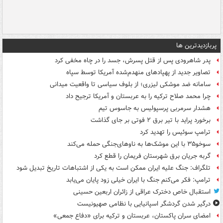
پربازدیدترین ها
پدر شاهرودی پس از قتل پسرش، جسد را در چاه مخفی کرد
تصاویر جدید از پهپادهای منهدم‌شده آمریکا توسط سپاه
سامانه ضد موشکی لیزری؛ از بلوف سیاسی تا واقعیت میدانی
چرا محمد صلاح ترکیه را به عربستان و آمریکا ترجیح داد
هشدار سرمربی پرسپولیس به جاسوس تیم
برخورد پراید با تیر برق ۲ فوتی بر جای گذاشت
ترامپ سوئیس را تهدید کرد
سوخو۳۵ با این موشک‌ها به ناوهای‌جنگی حمله می‌کند
گربه جریان برق شهرستان فریمان را قطع کرد
تلگراف: جنگ علیه ایران ممکن است به یکی از اشتباهات تاریخ تبدیل شود
ترامپ: فکر می‌کنم جنگ با ایران خیلی زود پایان می‌یابد
استقبال خاص دخترک عراقی از زائران اربعین حسینی
درگیر شدن گردشگر اسپانیایی با نظامی صهیونیست
امضای سران پاکستان، عربستان و ترکیه برای «دفاع جمعی»