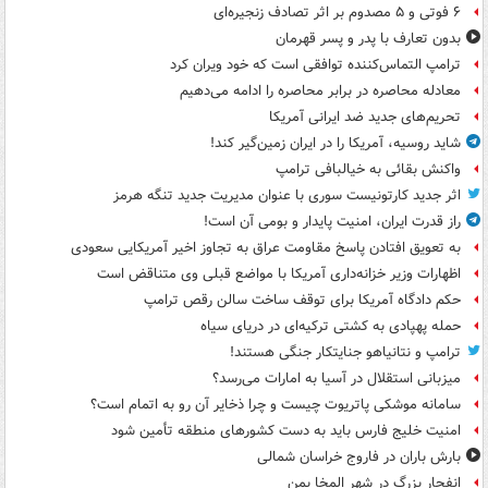
۶ فوتی و ۵ مصدوم بر اثر تصادف زنجیره‌ای
بدون تعارف با پدر و پسر قهرمان
ترامپ التماس‌کننده توافقی است که خود ویران کرد
معادله محاصره در برابر محاصره را ادامه می‌دهیم
تحریم‌های جدید ضد ایرانی آمریکا
شاید روسیه، آمریکا را در ایران زمین‌گیر کند!
واکنش بقائی به خیالبافی ترامپ
اثر جدید کارتونیست سوری با عنوان مدیریت جدید تنگه هرمز
راز قدرت ایران، امنیت پایدار و بومی آن است!
به تعویق افتادن پاسخ مقاومت عراق به تجاوز اخیر آمریکایی سعودی
اظهارات وزیر خزانه‌داری آمریکا با مواضع قبلی وی متناقض است
حکم دادگاه آمریکا برای توقف ساخت سالن رقص ترامپ
حمله پهپادی به کشتی ترکیه‌ای در دریای سیاه
ترامپ و نتانیاهو جنایتکار جنگی هستند!
میزبانی استقلال در آسیا به امارات می‌رسد؟
سامانه موشکی پاتریوت چیست و چرا ذخایر آن رو به اتمام است؟
امنیت خلیج فارس باید به دست کشورهای منطقه تأمین شود
بارش باران در فاروج خراسان شمالی
انفجار بزرگ در شهر المخا یمن