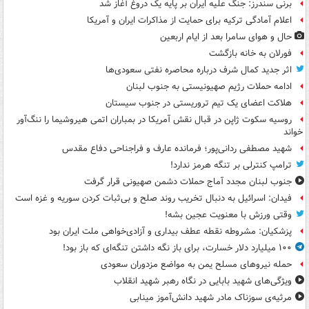
برنی سندرز: جنگ علیه ایران بر پایه یک دروغ آغاز شد
اعلام آمادگی ترکیه برای حمایت از مذاکرات ایران و آمریکا
حال و هوای سامرا بعد از ایام اربعین
فورلان به خانه بازگشت
اثر جدید کمال شرف درباره محاصره نفتی سعودی‌ها
ادامه حملات رژیم صهیونیستی به جنوب لبنان
هلاکت اعضای یک تیم تروریستی در جنوب سیستان
روسیه سکوت ژاپن در قبال نقش آمریکا در بمباران اتمی هیروشیما را ننگ‌آور
خواند
شهید مصطفی ردانی‌پور؛ فرمانده عارف و فراجناحی دفاع مقدس
ترامپ کنترلی بر تنگه هرمز ندارد!
جنوب لبنان مجدد آماج حملات دشمن صهیونی قرار گرفت
فیدان: اسرائیل به دنبال تخریب روند صلح و بی‌ثبات کردن سوریه و غزه است
وقتی ورزش با معنویت عجین بشه!
پزشکیان: مشروطه نقطه عطف بیداری و آزادی‌خواهی ملت ایران بود
۱۰۰ میلیارد دلار خسارت، برای باز نگه داشتن تنگه‌ای که باز بود!
حمله نیروهای مسلح یمن به مواضع مزدوران سعودی
ویژگی‌های شهید بابایی در نگاه رهبر شهید انقلاب
مرثیه‌ی سوزناک مادر شهید دانش‌آموز مینابی