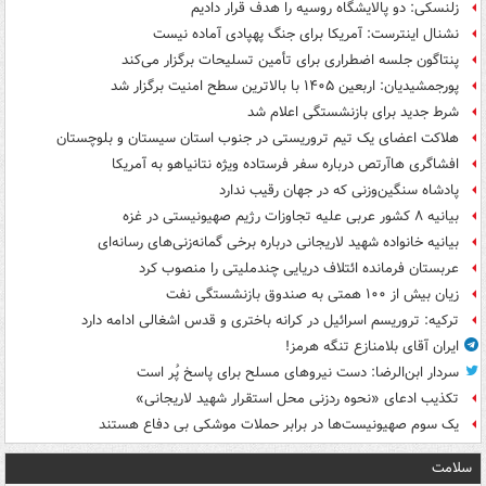
زلنسکی: دو پالایشگاه روسیه را هدف قرار دادیم
نشنال اینترست: آمریکا برای جنگ پهپادی آماده نیست
پنتاگون جلسه اضطراری برای تأمین تسلیحات برگزار می‌کند
پورجمشیدیان: اربعین ۱۴۰۵ با بالاترین سطح امنیت برگزار شد
شرط جدید برای بازنشستگی اعلام شد
هلاکت اعضای یک تیم تروریستی در جنوب استان سیستان و بلوچستان
افشاگری هاآرتص درباره سفر فرستاده ویژه نتانیاهو به آمریکا
پادشاه سنگین‌وزنی که در جهان رقیب ندارد
بیانیه ۸ کشور عربی علیه تجاوزات رژیم صهیونیستی در غزه
بیانیه خانواده شهید لاریجانی درباره برخی گمانه‌زنی‌های رسانه‌ای
عربستان فرمانده ائتلاف دریایی چندملیتی را منصوب کرد
زیان بیش از ۱۰۰ همتی به صندوق‌ بازنشستگی نفت
ترکیه: تروریسم اسرائیل در کرانه باختری و قدس اشغالی ادامه دارد
ایران آقای بلامنازع تنگه هرمز!
سردار ابن‌الرضا: دست نیروهای مسلح برای پاسخ پُر است
تکذیب ادعای «نحوه ردزنی محل استقرار شهید لاریجانی»
یک‌ سوم صهیونیست‌ها در برابر حملات موشکی بی دفاع هستند
سلامت