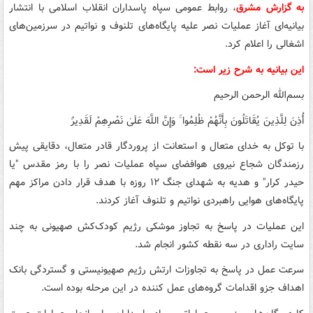
به گزارش مشرق
، روابط عمومی سپاه پاسداران انقلاب اسلامی با انتشار
بیانیه‌ای آغاز عملیات نصر علیه پایگاه‌های تلنوف و نواتیم در سرزمین‌های
اشغالی را اعلام کرد.
این بیانیه به شرح زیر است:
بسم‌الله الرحمن الرحیم
أُذِنَ لِلَّذِینَ یُقَاتَلُونَ بِأَنَّهُمْ ظُلِمُوا ۚ وَإِنَّ اللَّهَ عَلَیٰ نَصْرِهِمْ لَقَدِیرٌ
با توکل به خدای متعال و استعانت از پروردگار قادر متعال، دقایقی پیش
رزمندگان شجاع نیروی هوافضای سپاه عملیات نصر را با رمز مقدس "یا
حیدر کرار" و هدیه به شهدای جنگ ۱۲ روزه با هدف قرار دادن مراکز مهم
پایگاه‌های هوایی راهبردی نواتیم و تلنوف آغاز کردند.
این عملیات در پاسخ به تجاوز موشکی رژیم کودک‌کش صهیونی به چند
سایت راداری در سه نقطه کشور انجام شد.
سرعت عمل در پاسخ به تجاوزات ارتش رژیم صهیونیستی و گستردگی بانک
اهداف جزو اقدامات گروه‌های عمل کننده در این مرحله بوده است.