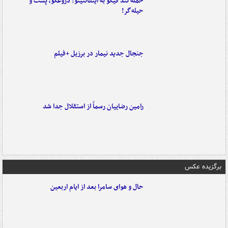
حمله تند فیگو به اینفانتینو: دروغگو، پَست‌ و
حیله‌گر!
جنجال جدید نیمار در برزیل +فیلم
رامین رضاییان رسماً از استقلال جدا شد
برگزیده عکس
حال و هوای سامرا بعد از ایام اربعین