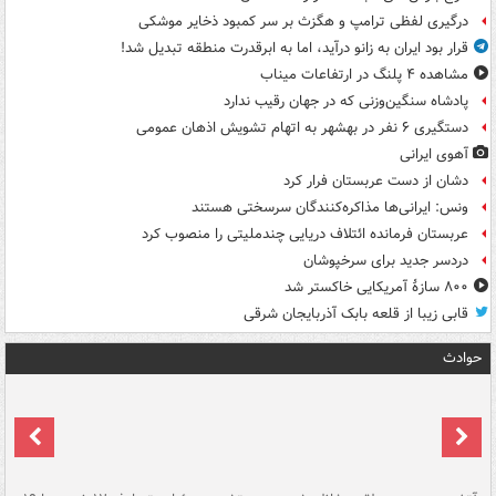
درگیری لفظی ترامپ و هگزث بر سر کمبود ذخایر موشکی
قرار بود ایران به زانو درآید، اما به ابرقدرت منطقه تبدیل شد!
مشاهده ۴ پلنگ در ارتفاعات میناب
پادشاه سنگین‌وزنی که در جهان رقیب ندارد
دستگیری ۶ نفر در بهشهر به اتهام تشویش اذهان عمومی
آهوی ایرانی
دشان از دست عربستان فرار کرد
ونس: ایرانی‌ها مذاکره‌کنندگان سرسختی هستند
عربستان فرمانده ائتلاف دریایی چندملیتی را منصوب کرد
دردسر جدید برای سرخپوشان
۸۰۰ سازۀ آمریکایی خاکستر شد
قابی زیبا از قلعه بابک آذربایجان شرقی
حوادث