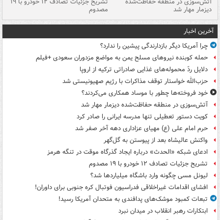
تصادف مرگبار در محور اهواز–شوش ۲
آتش‌سوزی در منطقه حفاظت‌شده
تشریح جزئیات تصادف ۱۲ خودرو با ۱۹
پا
دیزمار مهار شد
مصدوم
آخرین اخبار
چرا آمریکا دیگر بازدارندگی پیشین را ندارد؟
حمله کوبنده نیروهای مسلح یمن به مواضع مزدوران سعودی +فیلم
دلایل ردّ محموله‌های غذایی صادراتی ترکیه از اروپا
حزب‌الله خواستار توقف مذاکرات با رژیم صهیونیستی شد
خود فروخته‌ها چطور با موساد همکاری می‌کردند؟
آتش‌سوزی در منطقه حفاظت‌شده دیزمار مهار شد
کویت دستور تعطیلی تنها مدرسه ایرانی را صادر کرد
حرم امام علی (ع) مهیای عزاداری دهه آخر صفر شد
واکنش عالیشاه بعد از پیوستن به گل‌گهر
ادعای شبکه «الحدث» درباره ایجاد گذرگاه موقت در تنگه هرمز
تشریح جزئیات تصادف ۱۲ خودرو با ۱۹ مصدوم
لیونل مسی چگونه وارد باشگاه میلیاردها شد؟
افشای اقدامات غیراخلاقی فدراسیون فوتبال کره جنوبی برای داوران!
تبعات کمبود موشک‌های پدافندی به متحدان آمریکا رسید!
ابتکارات رهبر انقلاب در میدان نبرد