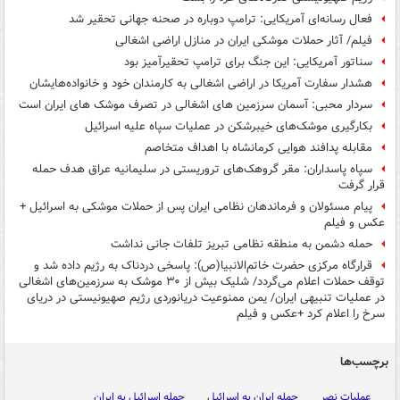
فعال رسانه‌ای آمریکایی: ترامپ دوباره در صحنه جهانی تحقیر شد
فیلم/ آثار حملات موشکی ایران در منازل اراضی اشغالی
سناتور آمریکایی: این جنگ برای ترامپ تحقیرآمیز بود
هشدار سفارت آمریکا در اراضی اشغالی به کارمندان خود و خانواده‌هایشان
سردار محبی: آسمان سرزمین های اشغالی در تصرف موشک های ایران است
بکارگیری موشک‌های خیبرشکن در عملیات سپاه علیه اسرائیل
مقابله پدافند هوایی کرمانشاه با اهداف متخاصم
سپاه پاسداران: مقر گروهک‌های تروریستی در سلیمانیه عراق هدف حمله
قرار گرفت
پیام مسئولان و فرماندهان نظامی ایران پس از حملات موشکی به اسرائیل +
عکس و فیلم
حمله دشمن به منطقه نظامی تبریز تلفات جانی نداشت
قرارگاه مرکزی حضرت خاتم‌الانبیا(ص): پاسخی دردناک به رژیم داده شد و
توقف حملات اعلام می‌گردد/ شلیک بیش از ۳۰ موشک به سرزمین‌های اشغالی
در عملیات تنبیهی ایران/ یمن ممنوعیت دریانوردی رژیم صهیونیستی در دریای
سرخ را اعلام کرد +عکس و فیلم
برچسب‌ها
عملیات نصر
حمله ایران به اسرائیل
حمله اسرائیل به ایران